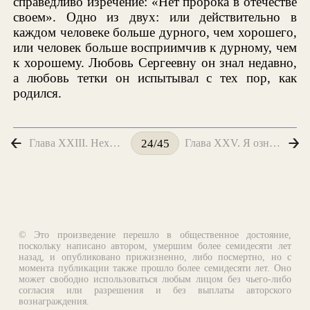
справедливо изречение: «Нет пророка в отечестве
своем». Одно из двух: или действительно в
каждом человеке больше дурного, чем хорошего,
или человек больше восприимчив к дурному, чем
к хорошему. Любовь Сергеевну он знал недавно,
а любовь тетки он испытывал с тех пор, как
родился.
Глава XXIII. Нехлюдовы
Глава XXV. Я ознакомливаюсь
24/45
© Это произведение перешло в общественное достояние,
поскольку написано автором, умершим более семидесяти лет
назад, и опубликовано прижизненно, либо посмертно, но с
момента публикации также прошло более семидесяти лет. Оно
может свободно использоваться любым лицом без чьего-либо
согласия или разрешения и без выплаты авторского
вознаграждения.