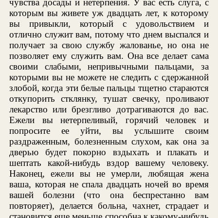
чувства досады и нетерпения. У вас есть слуга, с
которым вы живете уж двадцать лет, к которому
вы привыкли, который с удовольствием и
отлично служит вам, потому что днем выспался и
получает за свою службу жалованье, но она не
позволяет ему служить вам. Она все делает сама
своими слабыми, непривычными пальцами, за
которыми вы не можете не следить с сдержанной
злобой, когда эти белые пальцы тщетно стараются
откупорить стклянку, тушат свечку, проливают
лекарство или брезгливо дотрагиваются до вас.
Ежели вы нетерпеливый, горячий человек и
попросите ее уйти, вы услышите своим
раздраженным, болезненным слухом, как она за
дверью будет покорно вздыхать и плакать и
шептать какой-нибудь вздор вашему человеку.
Наконец, ежели вы не умерли, любящая жена
ваша, которая не спала двадцать ночей во время
вашей болезни (что она беспрестанно вам
повторяет), делается больна, чахнет, страдает и
становится еще меньше способна к какому-нибудь