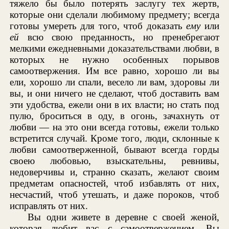
тяжело бы было потерять заслугу тех жертв,
которые они сделали любимому предмету; всегда
готовы умереть для того, чтоб доказать
ему
или
ей
всю свою преданность, но пренебрегают
мелкими ежедневными доказательствами любви, в
которых не нужно особенных порывов
самоотвержения. Им все равно, хорошо ли вы
ели, хорошо ли спали, весело ли вам, здоровы ли
вы, и они ничего не сделают, чтоб доставить вам
эти удобства, ежели они в их власти; но стать под
пулю, броситься в оду, в огонь, зачахнуть от
любви — на это они всегда готовы, ежели только
встретится случай. Кроме того, люди, склонные к
любви самоотверженной, бывают всегда горды
своею любовью, взыскательны, ревнивы,
недоверчивы и, странно сказать, желают своим
предметам опасностей, чтоб избавлять от них,
несчастий, чтоб утешать, и даже пороков, чтоб
исправлять от них.
Вы одни живете в деревне с своей женой,
которая любит вас с самоотвержением. Вы