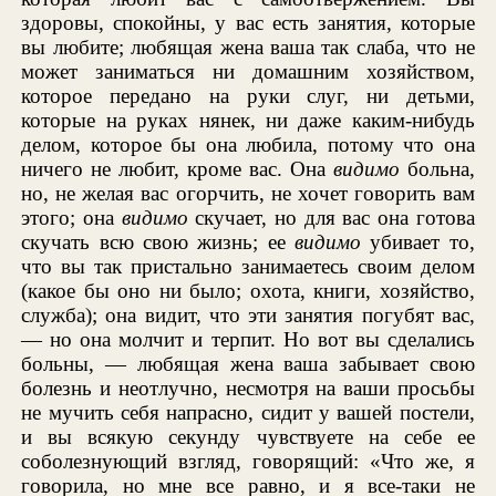
здоровы, спокойны, у вас есть занятия, которые
вы любите; любящая жена ваша так слаба, что не
может заниматься ни домашним хозяйством,
которое передано на руки слуг, ни детьми,
которые на руках нянек, ни даже каким-нибудь
делом, которое бы она любила, потому что она
ничего не любит, кроме вас. Она
видимо
больна,
но, не желая вас огорчить, не хочет говорить вам
этого; она
видимо
скучает, но для вас она готова
скучать всю свою жизнь; ее
видимо
убивает то,
что вы так пристально занимаетесь своим делом
(какое бы оно ни было; охота, книги, хозяйство,
служба); она видит, что эти занятия погубят вас,
— но она молчит и терпит. Но вот вы сделались
больны, — любящая жена ваша забывает свою
болезнь и неотлучно, несмотря на ваши просьбы
не мучить себя напрасно, сидит у вашей постели,
и вы всякую секунду чувствуете на себе ее
соболезнующий взгляд, говорящий: «Что же, я
говорила, но мне все равно, и я все-таки не