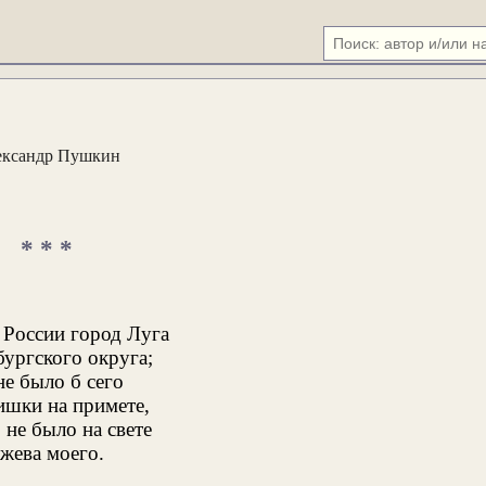
ександр Пушкин
* * *
 России город Луга
бургского округа;
е было б сего
ишки на примете,
 не было на свете
жева моего.