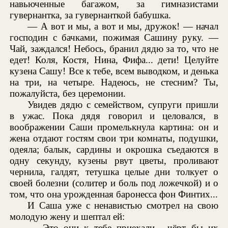
навьюченные багажом, за гимназистами
гувернантка, за гувернанткой бабушка.
— А вот и мы, а вот и мы, дружок! — начал
господин с бачками, пожимая Сашину руку. —
Чай, заждался! Небось, бранил дядю за то, что не
едет! Коля, Костя, Нина, Фифа... дети! Целуйте
кузена Сашу! Все к тебе, всем выводком, и денька
на три, на четыре. Надеюсь, не стесним? Ты,
пожалуйста, без церемонии.
Увидев дядю с семейством, супруги пришли
в ужас. Пока дядя говорил и целовался, в
воображении Саши промелькнула картина: он и
жена отдают гостям свои три комнаты, подушки,
одеяла; балык, сардины и окрошка съедаются в
одну секунду, кузены рвут цветы, проливают
чернила, галдят, тетушка целые дни толкует о
своей болезни (солитер и боль под ложечкой) и о
том, что она урожденная баронесса фон Финтих...
И Саша уже с ненавистью смотрел на свою
молодую жену и шептал ей:
— Это они к тебе приехали... чёрт бы их