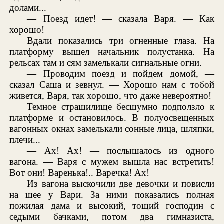
долами...
— Поезд идет! — сказала Варя. — Как
хорошо!
Вдали показались три огненные глаза. На
платформу вышел начальник полустанка. На
рельсах там и сям замелькали сигнальные огни.
— Проводим поезд и пойдем домой, —
сказал Саша и зевнул. — Хорошо нам с тобой
живется, Варя, так хорошо, что даже невероятно!
Темное страшилище бесшумно подползло к
платформе и остановилось. В полуосвещенных
вагонных окнах замелькали сонные лица, шляпки,
плечи...
— Ах! Ах! — послышалось из одного
вагона. — Варя с мужем вышла нас встретить!
Вот они! Варенька!.. Варечка! Ах!
Из вагона выскочили две девочки и повисли
на шее у Вари. За ними показались полная
пожилая дама и высокий, тощий господин с
седыми бачками, потом два гимназиста,