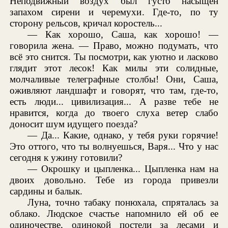
Неподвижный воздух был густо насыщен
запахом сирени и черемухи. Где-то, по ту
сторону рельсов, кричал коростель...
— Как хорошо, Саша, как хорошо! —
говорила жена. — Право, можно подумать, что
всё это снится. Ты посмотри, как уютно и ласково
глядит этот лесок! Как милы эти солидные,
молчаливые телеграфные столбы! Они, Саша,
оживляют ландшафт и говорят, что там, где-то,
есть люди... цивилизация... А разве тебе не
нравится, когда до твоего слуха ветер слабо
доносит шум идущего поезда?
— Да... Какие, однако, у тебя руки горячие!
Это оттого, что ты волнуешься, Варя... Что у нас
сегодня к ужину готовили?
— Окрошку и цыпленка... Цыпленка нам на
двоих довольно. Тебе из города привезли
сардины и балык.
Луна, точно табаку понюхала, спряталась за
облако. Людское счастье напомнило ей об ее
одиночестве, одинокой постели за лесами и