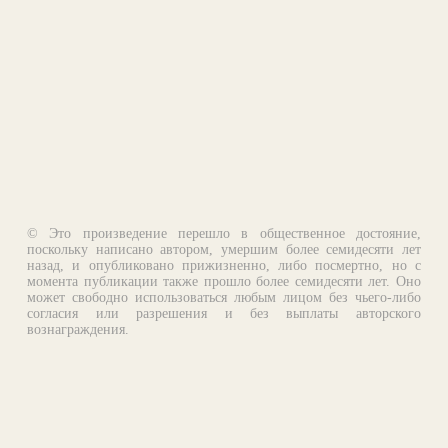
© Это произведение перешло в общественное достояние,
поскольку написано автором, умершим более семидесяти лет
назад, и опубликовано прижизненно, либо посмертно, но с
момента публикации также прошло более семидесяти лет. Оно
может свободно использоваться любым лицом без чьего-либо
согласия или разрешения и без выплаты авторского
вознаграждения.
Email:
otklik@ilibrary.ru
О библиотеке
Реклама на сайте