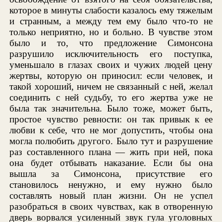
которое в минуты слабости казалось ему тяжелым
и странным, а между тем ему было что-то не
только неприятно, но и больно. В чувстве этом
было и то, что предложение Симонсона
разрушило исключительность его поступка,
уменьшало в глазах своих и чужих людей цену
жертвы, которую он приносил: если человек, и
такой хороший, ничем не связанный с ней, желал
соединить с ней судьбу, то его жертва уже не
была так значительна. Было тоже, может быть,
простое чувство ревности: он так привык к ее
любви к себе, что не мог допустить, чтобы она
могла полюбить другого. Было тут и разрушение
раз составленного плана — жить при ней, пока
она будет отбывать наказание. Если бы она
вышла за Симонсона, присутствие его
становилось ненужно, и ему нужно было
составлять новый план жизни. Он не успел
разобраться в своих чувствах, как в отворенную
дверь ворвался усиленный звук гула уголовных