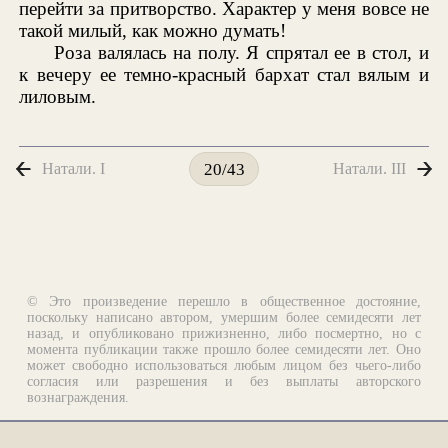
перейти за притворство. Характер у меня вовсе не
такой милый, как можно думать!
Роза валялась на полу. Я спрятал ее в стол, и
к вечеру ее темно-красный бархат стал вялым и
лиловым.
Натали. I
Натали. III
20/43
© Это произведение перешло в общественное достояние,
поскольку написано автором, умершим более семидесяти лет
назад, и опубликовано прижизненно, либо посмертно, но с
момента публикации также прошло более семидесяти лет. Оно
может свободно использоваться любым лицом без чьего-либо
согласия или разрешения и без выплаты авторского
вознаграждения.