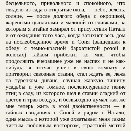
бесцельного, привольного и спокойного, что
глядело из сада в открытые окна, — небо, зелень,
солнце, — после долгого обеда с окрошкой,
жареными цыплятами и малиной со сливками, за
которым я втайне замирал от присутствия Натали
и от ожидания того часа, когда затихнет весь дом
на послеобеденное время и Соня (вышедшая к
обеду с темно-красной бархатистой розой в
волосах) тайком прибежит ко мне, чтобы
продолжить вчерашнее уже не наспех и не как-
нибудь, я тотчас ушел в свою комнату и
притворил сквозные ставни, стал ждать ее, лежа
на турецком диване, слушая жаркую тишину
усадьбы и уже томное, послеполуденное пение
птиц в саду, из которого шел в ставни сладкий от
цветов и трав воздух, и безвыходно думал: как же
мне теперь жить в этой двойственности — в
тайных свиданиях с Соней и рядом с Натали,
одна мысль о которой уже охватывает меня таким
чистым любовным восторгом, страстной мечтой