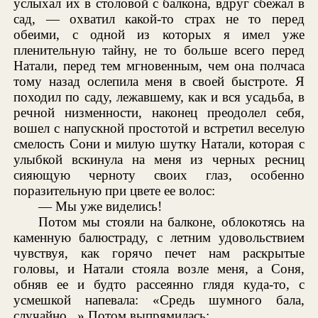
услыхал их в столовой с балкона, вдруг сбежал в
сад, — охватил какой-то страх не то перед
обеими, с одной из которых я имел уже
пленительную тайну, не то больше всего перед
Натали, перед тем мгновенным, чем она полчаса
тому назад ослепила меня в своей быстроте. Я
походил по саду, лежавшему, как и вся усадьба, в
речной низменности, наконец преодолел себя,
вошел с напускной простотой и встретил веселую
смелость Сони и милую шутку Натали, которая с
улыбкой вскинула на меня из черных ресниц
сияющую черноту своих глаз, особенно
поразительную при цвете ее волос:
— Мы уже виделись!
Потом мы стояли на балконе, облокотясь на
каменную балюстраду, с летним удовольствием
чувствуя, как горячо печет нам раскрытые
головы, и Натали стояла возле меня, а Соня,
обняв ее и будто рассеянно глядя куда-то, с
усмешкой напевала: «Средь шумного бала,
случайно...» Потом выпрямилась: