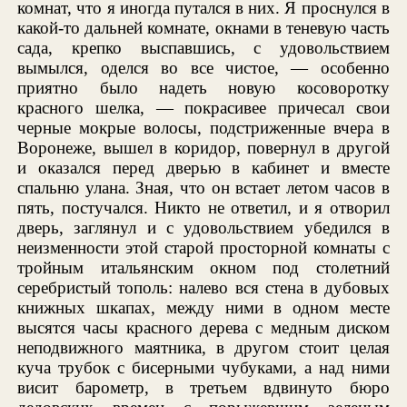
комнат, что я иногда путался в них. Я проснулся в
какой-то дальней комнате, окнами в теневую часть
сада, крепко выспавшись, с удовольствием
вымылся, оделся во все чистое, — особенно
приятно было надеть новую косоворотку
красного шелка, — покрасивее причесал свои
черные мокрые волосы, подстриженные вчера в
Воронеже, вышел в коридор, повернул в другой
и оказался перед дверью в кабинет и вместе
спальню улана. Зная, что он встает летом часов в
пять, постучался. Никто не ответил, и я отворил
дверь, заглянул и с удовольствием убедился в
неизменности этой старой просторной комнаты с
тройным итальянским окном под столетний
серебристый тополь: налево вся стена в дубовых
книжных шкапах, между ними в одном месте
высятся часы красного дерева с медным диском
неподвижного маятника, в другом стоит целая
куча трубок с бисерными чубуками, а над ними
висит барометр, в третьем вдвинуто бюро