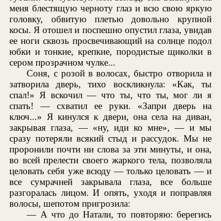
меня блестящую черноту глаз и всю свою яркую
головку, обвитую плетью довольно крупной
косы. Я отошел и поспешно опустил глаза, увидав
ее ноги сквозь просвечивающий на солнце подол
юбки и тонкие, крепкие, породистые щиколки в
сером прозрачном чулке...
Соня, с розой в волосах, быстро отворила и
затворила дверь, тихо воскликнула: «Как, ты
спал!» Я вскочил — что ты, что ты, мог ли я
спать! — схватил ее руки. «Запри дверь на
ключ...» Я кинулся к двери, она села на диван,
закрывая глаза, — «ну, иди ко мне», — и мы
сразу потеряли всякий стыд и рассудок. Мы не
проронили почти ни слова за эти минуты, и она,
во всей прелести своего жаркого тела, позволяла
целовать себя уже всюду — только целовать — и
все сумрачней закрывала глаза, все больше
разгоралась лицом. И опять, уходя и поправляя
волосы, шепотом пригрозила:
— А что до Натали, то повторяю: берегись