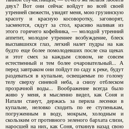
двух? Вот они сейчас войдут во всей своей
утренней свежести, увидят меня, мою грузинскую
красоту и красную косоворотку, заговорят,
засмеются, сядут за стол, красиво наливая из
этого горячего кофейника, — молодой утренний
аппетит, молодое утреннее возбуждение, блеск
выспавшихся глаз, легкий налет пудры на как
будто еще более помолодевших после сна щеках
и этот смех за каждым словом, не совсем
естественный и тем более очаровательный... А
перед завтраком они пойдут по саду к реке, будут
раздеваться в купальне, освещаемые по голому
телу сверху синевой неба, а снизу отблеском
прозрачной воды... Воображение всегда было
живо у меня, я мысленно видел, как Соня и
Натали станут, держась за перила лесенки в
купальне, неловко сходить по ее ступенькам,
погруженным в воду, мокрым, холодным и
скользким от противного зеленого бархата слизи,
наросшей на них, как Соня, откинув назад свою