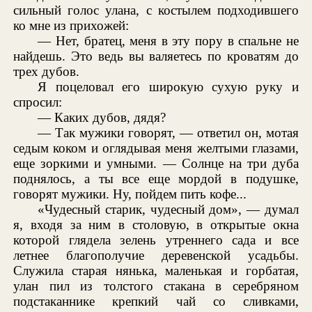
сильный голос улана, с костылем подходившего
ко мне из прихожей:
— Нет, братец, меня в эту пору в спальне не
найдешь. Это ведь вы валяетесь по кроватям до
трех дубов.
Я поцеловал его широкую сухую руку и
спросил:
— Каких дубов, дядя?
— Так мужики говорят, — ответил он, мотая
седым коком и оглядывая меня желтыми глазами,
еще зоркими и умными. — Солнце на три дуба
поднялось, а ты все еще мордой в подушке,
говорят мужики. Ну, пойдем пить кофе...
«Чудесный старик, чудесный дом», — думал
я, входя за ним в столовую, в открытые окна
которой глядела зелень утреннего сада и все
летнее благополучие деревенской усадьбы.
Служила старая нянька, маленькая и горбатая,
улан пил из толстого стакана в серебряном
подстаканнике крепкий чай со сливками,