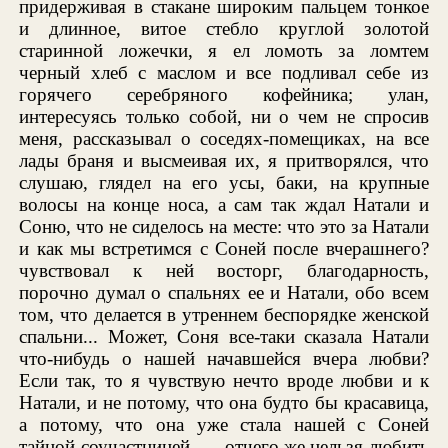
придерживая в стакане широким пальцем тонкое
и длинное, витое стебло круглой золотой
старинной ложечки, я ел ломоть за ломтем
черный хлеб с маслом и все подливал себе из
горячего серебряного кофейника; улан,
интересуясь только собой, ни о чем не спросив
меня, рассказывал о соседях-помещиках, на все
лады браня и высмеивая их, я притворялся, что
слушаю, глядел на его усы, баки, на крупные
волосы на конце носа, а сам так ждал Натали и
Соню, что не сиделось на месте: что это за Натали
и как мы встретимся с Соней после вчерашнего?
чувствовал к ней восторг, благодарность,
порочно думал о спальнях ее и Натали, обо всем
том, что делается в утреннем беспорядке женской
спальни... Может, Соня все-таки сказала Натали
что-нибудь о нашей начавшейся вчера любви?
Если так, то я чувствую нечто вроде любви и к
Натали, и не потому, что она будто бы красавица,
а потому, что она уже стала нашей с Соней
тайной соучастницей, — отчего же нельзя любить