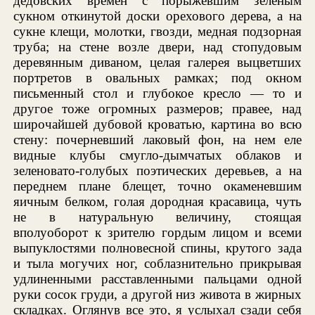
дедовских времен с порыжевшим зеленым
сукном откинутой доски орехового дерева, а на
сукне клещи, молотки, гвозди, медная подзорная
труба; на стене возле двери, над стопудовым
деревянным диваном, целая галерея выцветших
портретов в овальных рамках; под окном
письменный стол и глубокое кресло — то и
другое тоже огромных размеров; правее, над
широчайшей дубовой кроватью, картина во всю
стену: почерневший лаковый фон, на нем еле
видные клубы смугло-дымчатых облаков и
зеленовато-голубых поэтических деревьев, а на
переднем плане блещет, точно окаменевшим
яичным белком, голая дородная красавица, чуть
не в натуральную величину, стоящая
вполуоборот к зрителю гордым лицом и всеми
выпуклостями полновесной спины, крутого зада
и тыла могучих ног, соблазнительно прикрывая
удлиненными расставленными пальцами одной
руки сосок груди, а другой низ живота в жирных
складках. Оглянув все это, я услыхал сзади себя