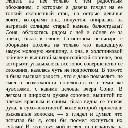
глядеть на нее только с тем радостным
обожанием, с которым я давеча глядел на ее
тонкий склоненный стан, на острые девичьи
локти, которыми она, полустоя, опиралась на
нагретый солнцем старый камень балюстрады?
Соня, облокотясь рядом с ней и обняв ее за
плечо, была в своем батистовом пеньюаре с
оборками похожа на только что вышедшую
замуж молодую женщину, а она, в холстинковой
юбочке и вышитой малороссийской сорочке, под
которыми угадывалось все юное совершенство ее
сложения, казалась чуть не подростком. В том-то
и была высшая радость, что я даже помыслить не
смел о возможности поцеловать ее с теми же
чувствами, с какими целовал вчера Соню! В
легком и широком рукаве сорочки, вышитой по
плечам красным и синим, была видна ее тонкая
рука, к сухо-золотистой коже которой прилегали
рыжеватые волоски, — я глядел и думал: что
испытал бы я, если бы посмел коснуться их
губами! И, чувствуя мой взгляд, она вскинула на