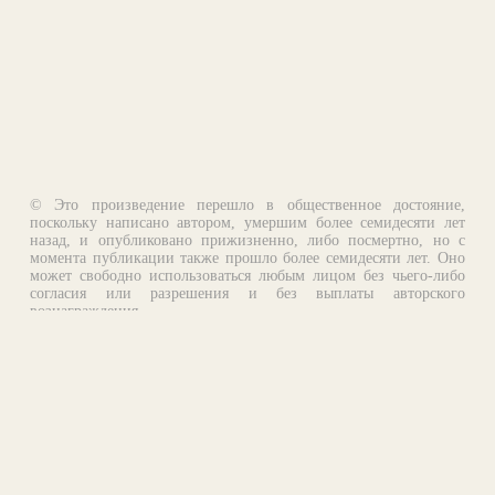
© Это произведение перешло в общественное достояние,
поскольку написано автором, умершим более семидесяти лет
назад, и опубликовано прижизненно, либо посмертно, но с
момента публикации также прошло более семидесяти лет. Оно
может свободно использоваться любым лицом без чьего-либо
согласия или разрешения и без выплаты авторского
вознаграждения.
Email:
otklik@ilibrary.ru
О библиотеке
Реклама на сайте
©1996—2026 Алексей Комаров. Подборка произведений,
оформление, программирование.