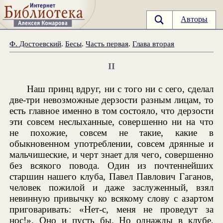
Авторы
Ф. Достоевский
.
Бесы
.
Часть первая
.
Глава вторая
II
Наш принц вдруг, ни с того ни с сего, сделал
две-три невозможные дерзости разным лицам, то
есть главное именно в том состояло, что дерзости
эти совсем неслыханные, совершенно ни на что
не похожие, совсем не такие, какие в
обыкновенном употреблении, совсем дрянные и
мальчишеские, и черт знает для чего, совершенно
без всякого повода. Один из почтеннейших
старшин нашего клуба, Павел Павлович Гаганов,
человек пожилой и даже заслуженный, взял
невинную привычку ко всякому слову с азартом
приговаривать: «Нет-с, меня не проведут за
нос!». Оно и пусть бы. Но однажды в клубе,