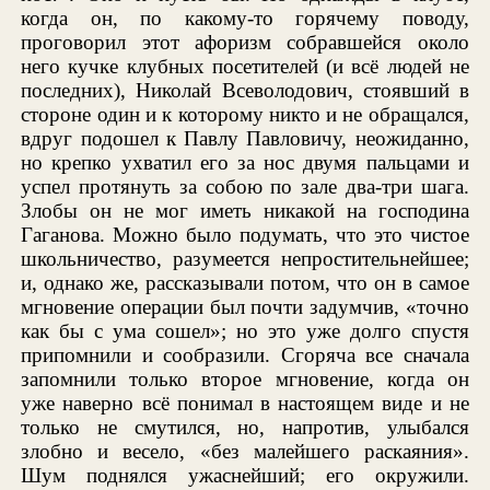
когда он, по какому-то горячему поводу,
проговорил этот афоризм собравшейся около
него кучке клубных посетителей (и всё людей не
последних), Николай Всеволодович, стоявший в
стороне один и к которому никто и не обращался,
вдруг подошел к Павлу Павловичу, неожиданно,
но крепко ухватил его за нос двумя пальцами и
успел протянуть за собою по зале два-три шага.
Злобы он не мог иметь никакой на господина
Гаганова. Можно было подумать, что это чистое
школьничество, разумеется непростительнейшее;
и, однако же, рассказывали потом, что он в самое
мгновение операции был почти задумчив, «точно
как бы с ума сошел»; но это уже долго спустя
припомнили и сообразили. Сгоряча все сначала
запомнили только второе мгновение, когда он
уже наверно всё понимал в настоящем виде и не
только не смутился, но, напротив, улыбался
злобно и весело, «без малейшего раскаяния».
Шум поднялся ужаснейший; его окружили.