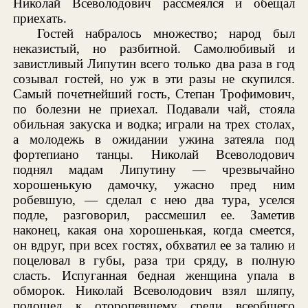
Николай Всеволодович рассмеялся и обещал
приехать.
Гостей набралось множество; народ был
неказистый, но разбитной. Самолюбивый и
завистливый Липутин всего только два раза в год
созывал гостей, но уж в эти разы не скупился.
Самый почетнейший гость, Степан Трофимович,
по болезни не приехал. Подавали чай, стояла
обильная закуска и водка; играли на трех столах,
а молодежь в ожидании ужина затеяла под
фортепиано танцы. Николай Всеволодович
поднял мадам Липутину — чрезвычайно
хорошенькую дамочку, ужасно пред ним
робевшую, — сделал с нею два тура, уселся
подле, разговорил, рассмешил ее. Заметив
наконец, какая она хорошенькая, когда смеется,
он вдруг, при всех гостях, обхватил ее за талию и
поцеловал в губы, раза три сряду, в полную
сласть. Испуганная бедная женщина упала в
обморок. Николай Всеволодович взял шляпу,
подошел к оторопевшему среди всеобщего