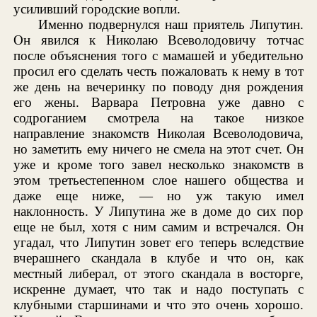
усиливший городские вопли.
Именно подвернулся наш приятель Липутин.
Он явился к Николаю Всеволодовичу тотчас
после объяснения того с мамашей и убедительно
просил его сделать честь пожаловать к нему в тот
же день на вечеринку по поводу дня рождения
его жены. Варвара Петровна уже давно с
содроганием смотрела на такое низкое
направление знакомств Николая Всеволодовича,
но заметить ему ничего не смела на этот счет. Он
уже и кроме того завел несколько знакомств в
этом третьестепенном слое нашего общества и
даже еще ниже, — но уж такую имел
наклонность. У Липутина же в доме до сих пор
еще не был, хотя с ним самим и встречался. Он
угадал, что Липутин зовет его теперь вследствие
вчерашнего скандала в клубе и что он, как
местный либерал, от этого скандала в восторге,
искренне думает, что так и надо поступать с
клубными старшинами и что это очень хорошо.