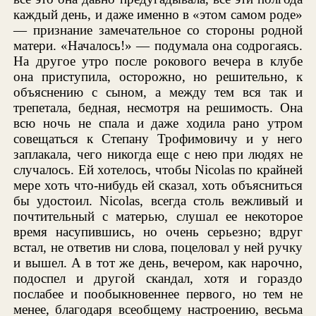
каждый день, и даже именно в «этом самом роде»
— признание замечательное со стороны родной
матери. «Началось!» — подумала она содрогаясь.
На другое утро после рокового вечера в клубе
она приступила, осторожно, но решительно, к
объяснению с сыном, а между тем вся так и
трепетала, бедная, несмотря на решимость. Она
всю ночь не спала и даже ходила рано утром
совещаться к Степану Трофимовичу и у него
заплакала, чего никогда еще с нею при людях не
случалось. Ей хотелось, чтобы Nicolas по крайней
мере хоть что-нибудь ей сказал, хоть объясниться
бы удостоил. Nicolas, всегда столь вежливый и
почтительный с матерью, слушал ее некоторое
время насупившись, но очень серьезно; вдруг
встал, не ответив ни слова, поцеловал у ней ручку
и вышел. А в тот же день, вечером, как нарочно,
подоспел и другой скандал, хотя и гораздо
послабее и пообыкновеннее первого, но тем не
менее, благодаря всеобщему настроению, весьма