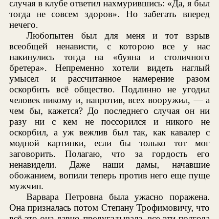
случая в клубе ответил нахмурившись: «Да, я был
тогда не совсем здоров». Но забегать вперед
нечего.
Любопытен был для меня и тот взрыв
всеобщей ненависти, с которою все у нас
накинулись тогда на «буяна и столичного
бретера». Непременно хотели видеть наглый
умысел и рассчитанное намерение разом
оскорбить всё общество. Подлинно не угодил
человек никому и, напротив, всех вооружил, — а
чем бы, кажется? До последнего случая он ни
разу ни с кем не поссорился и никого не
оскорбил, а уж вежлив был так, как кавалер с
модной картинки, если бы только тот мог
заговорить. Полагаю, что за гордость его
ненавидели. Даже наши дамы, начавшие
обожанием, вопили теперь против него еще пуще
мужчин.
Варвара Петровна была ужасно поражена.
Она призналась потом Степану Трофимовичу, что
всё это она давно предугадывала, все эти полгода