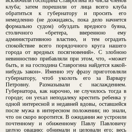
исключили господина Ставрогина из числа членов
клуба; затем порешили от лица всего клуба
обратиться к губернатору и просить его
немедленно (не дожидаясь, пока дело начнется
формально судом) обуздать вредного буяна,
столичного «бретера, вверенною ему
административною властию, и тем оградить
спокойствие всего порядочного круга нашего
города от вредных посягновений». С злобною
невинностию прибавляли при этом, что, «может
быть, и на господина Ставрогина найдется какой-
нибудь закон». Именно эту фразу приготовляли
губернатору, чтоб уколоть его за Варвару
Петровну. Размазывали с наслаждением.
Губернатора, как нарочно, не случилось тогда в
городе; он уехал неподалеку крестить ребенка у
одной интересной и недавней вдовы, оставшейся
после мужа в интересном положении; но знали,
что он скоро воротится. В ожидании же устроили
почтенному и обиженному Павлу Павловичу
целую овацию: обнимали и целовали его; весь