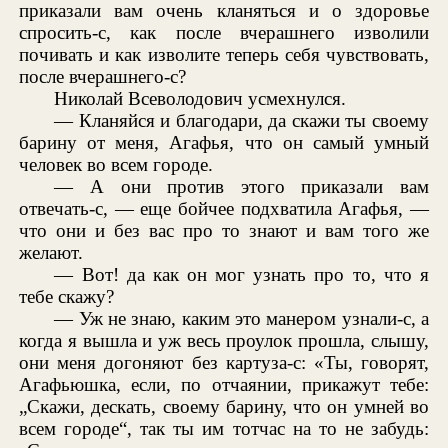
приказали вам очень кланяться и о здоровье
спросить-с, как после вчерашнего изволили
почивать и как изволите теперь себя чувствовать,
после вчерашнего-с?
Николай Всеволодович усмехнулся.
— Кланяйся и благодари, да скажи ты своему
барину от меня, Агафья, что он самый умный
человек во всем городе.
— А они против этого приказали вам
отвечать-с, — еще бойчее подхватила Агафья, —
что они и без вас про то знают и вам того же
желают.
— Вот! да как он мог узнать про то, что я
тебе скажу?
— Уж не знаю, каким это манером узнали-с, а
когда я вышла и уж весь проулок прошла, слышу,
они меня догоняют без картуза-с: «Ты, говорят,
Агафьюшка, если, по отчаянии, прикажут тебе:
„Скажи, дескать, своему барину, что он умней во
всем городе“, так ты им тотчас на то не забудь: