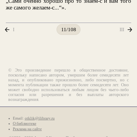
„Сами оченно хорошо про то знаем-с и вам того
же самого желаем-с...“».
I
III
11/108
© Это произведение перешло в общественное достояние,
поскольку написано автором, умершим более семидесяти лет
назад, и опубликовано прижизненно, либо посмертно, но с
момента публикации также прошло более семидесяти лет. Оно
может свободно использоваться любым лицом без чьего-либо
согласия или разрешения и без выплаты авторского
вознаграждения.
Email:
otklik@ilibrary.ru
О библиотеке
Реклама на сайте