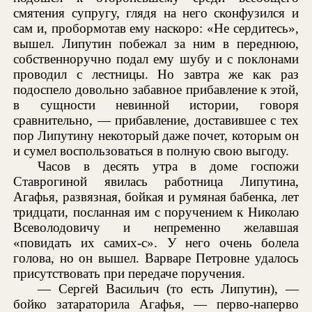
смятения супругу, глядя на него сконфузился и
сам и, пробормотав ему наскоро: «Не сердитесь»,
вышел. Липутин побежал за ним в переднюю,
собственноручно подал ему шубу и с поклонами
проводил с лестницы. Но завтра же как раз
подоспело довольно забавное прибавление к этой,
в сущности невинной истории, говоря
сравнительно, — прибавление, доставившее с тех
пор Липутину некоторый даже почет, которым он
и сумел воспользоваться в полную свою выгоду.
Часов в десять утра в доме госпожи
Ставрогиной явилась работница Липутина,
Агафья, развязная, бойкая и румяная бабенка, лет
тридцати, посланная им с поручением к Николаю
Всеволодовичу и непременно желавшая
«повидать их самих-с». У него очень болела
голова, но он вышел. Варваре Петровне удалось
присутствовать при передаче поручения.
— Сергей Васильич (то есть Липутин), —
бойко затараторила Агафья, — перво-наперво