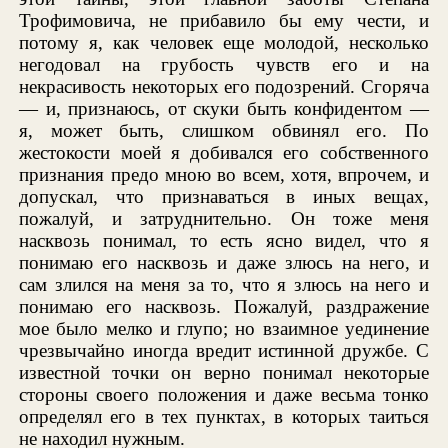
Трофимовича, не прибавило бы ему чести, и
потому я, как человек еще молодой, несколько
негодовал на грубость чувств его и на
некрасивость некоторых его подозрений. Сгоряча
— и, признаюсь, от скуки быть конфидентом —
я, может быть, слишком обвинял его. По
жестокости моей я добивался его собственного
признания предо мною во всем, хотя, впрочем, и
допускал, что признаваться в иных вещах,
пожалуй, и затруднительно. Он тоже меня
насквозь понимал, то есть ясно видел, что я
понимаю его насквозь и даже злюсь на него, и
сам злился на меня за то, что я злюсь на него и
понимаю его насквозь. Пожалуй, раздражение
мое было мелко и глупо; но взаимное уединение
чрезвычайно иногда вредит истинной дружбе. С
известной точки он верно понимал некоторые
стороны своего положения и даже весьма тонко
определял его в тех пунктах, в которых таиться
не находил нужным.