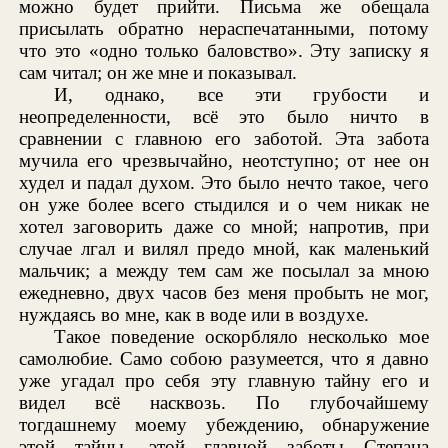
можно будет прийти. Письма же обещала
присылать обратно нераспечатанными, потому
что это «одно только баловство». Эту записку я
сам читал; он же мне и показывал.
И, однако, все эти грубости и
неопределенности, всё это было ничто в
сравнении с главною его заботой. Эта забота
мучила его чрезвычайно, неотступно; от нее он
худел и падал духом. Это было нечто такое, чего
он уже более всего стыдился и о чем никак не
хотел заговорить даже со мной; напротив, при
случае лгал и вилял предо мной, как маленький
мальчик; а между тем сам же посылал за мною
ежедневно, двух часов без меня пробыть не мог,
нуждаясь во мне, как в воде или в воздухе.
Такое поведение оскорбляло несколько мое
самолюбие. Само собою разумеется, что я давно
уже угадал про себя эту главную тайну его и
видел всё насквозь. По глубочайшему
тогдашнему моему убеждению, обнаружение
этой тайны, этой главной заботы Степана