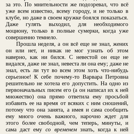
за это. По мнительности же подозревал, что всё
уже всем известно, всему городу, и не только в
клубе, но даже в своем кружке боялся показаться.
Даже гулять выходил, для необходимого
моциону, только в полные сумерки, когда уже
совершенно темнело.
Прошла неделя, а он всё еще не знал, жених
он или нет, и никак не мог узнать об этом
наверно, как ни бился. С невестой он еще не
видался, даже не знал, невеста ли она ему; даже не
знал, есть ли тут во всем этом хоть что-нибудь
серьезное! К себе почему-то Варвара Петровна
решительно не хотела его допустить. На одно из
первоначальных писем его (а он написал их к ней
множество) она прямо ответила ему просьбой
избавить ее на время от всяких с ним сношений,
потому что она занята, а имея и сама сообщить
ему много очень важного, нарочно ждет для
этого более свободной, чем теперь, минуты, и
сама даст ему
со временем
знать, когда к ней