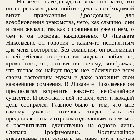
Но всего более досадовал я на него за то, что
он не решался даже пойти сделать необходимый
визит приехавшим Дроздовым, для
возобновления знакомства, чего, как слышно, они
и сами желали, так как спрашивали уже о нем, о
чем и он тосковал каждодневно. О Лизавете
Николаевне он говорил с каким-то непонятным
для меня восторгом. Без сомнения, он вспоминал
в ней ребенка, которого так когда-то любил; но,
кроме того, он, неизвестно почему, воображал,
что тотчас же найдет подле нее облегчение всем
своим настоящим мукам и даже разрешит свои
важнейшие сомнения. В Лизавете Николаевне он
предполагал встретить какое-то необычайное
существо. И все-таки к ней не шел, хотя и каждый
день собирался. Главное было в том, что мне
самому ужасно хотелось тогда быть ей
представленным и отрекомендованным, в чем мог
я рассчитывать единственно на одного лишь
Степана Трофимовича. Чрезвычайное
впечатление производили на меня тогда частые