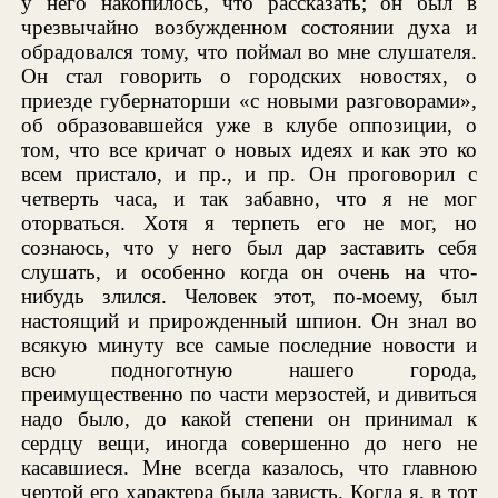
у него накопилось, что рассказать; он был в
чрезвычайно возбужденном состоянии духа и
обрадовался тому, что поймал во мне слушателя.
Он стал говорить о городских новостях, о
приезде губернаторши «с новыми разговорами»,
об образовавшейся уже в клубе оппозиции, о
том, что все кричат о новых идеях и как это ко
всем пристало, и пр., и пр. Он проговорил с
четверть часа, и так забавно, что я не мог
оторваться. Хотя я терпеть его не мог, но
сознаюсь, что у него был дар заставить себя
слушать, и особенно когда он очень на что-
нибудь злился. Человек этот, по-моему, был
настоящий и прирожденный шпион. Он знал во
всякую минуту все самые последние новости и
всю подноготную нашего города,
преимущественно по части мерзостей, и дивиться
надо было, до какой степени он принимал к
сердцу вещи, иногда совершенно до него не
касавшиеся. Мне всегда казалось, что главною
чертой его характера была зависть. Когда я, в тот