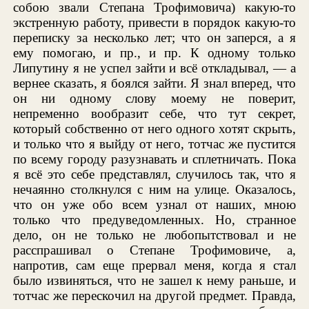
собою звали Степана Трофимовича) какую-то
экстренную работу, привести в порядок какую-то
переписку за несколько лет; что он заперся, а я
ему помогаю, и пр., и пр. К одному только
Липутину я не успел зайти и всё откладывал, — а
вернее сказать, я боялся зайти. Я знал вперед, что
он ни одному слову моему не поверит,
непременно вообразит себе, что тут секрет,
который собственно от него одного хотят скрыть,
и только что я выйду от него, тотчас же пустится
по всему городу разузнавать и сплетничать. Пока
я всё это себе представлял, случилось так, что я
нечаянно столкнулся с ним на улице. Оказалось,
что он уже обо всем узнал от наших, мною
только что предуведомленных. Но, странное
дело, он не только не любопытствовал и не
расспрашивал о Степане Трофимовиче, а,
напротив, сам еще прервал меня, когда я стал
было извиняться, что не зашел к нему раньше, и
тотчас же перескочил на другой предмет. Правда,