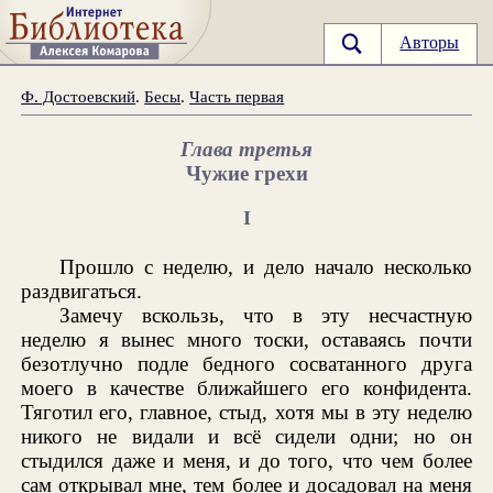
Авторы
Ф. Достоевский
.
Бесы
.
Часть первая
Глава третья
Чужие грехи
I
Прошло с неделю, и дело начало несколько
раздвигаться.
Замечу вскользь, что в эту несчастную
неделю я вынес много тоски, оставаясь почти
безотлучно подле бедного сосватанного друга
моего в качестве ближайшего его конфидента.
Тяготил его, главное, стыд, хотя мы в эту неделю
никого не видали и всё сидели одни; но он
стыдился даже и меня, и до того, что чем более
сам открывал мне, тем более и досадовал на меня