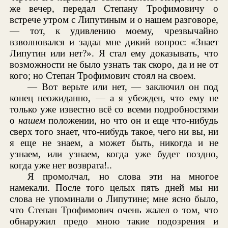
же вечер, передал Степану Трофимовичу о
встрече утром с Липутиным и о нашем разговоре,
— тот, к удивлению моему, чрезвычайно
взволновался и задал мне дикий вопрос: «Знает
Липутин или нет?». Я стал ему доказывать, что
возможности не было узнать так скоро, да и не от
кого; но Степан Трофимович стоял на своем.
— Вот верьте или нет, — заключил он под
конец неожиданно, — а я убежден, что ему не
только уже известно всё со всеми подробностями
о
нашем
положении, но что он и еще что-нибудь
сверх того знает, что-нибудь такое, чего ни вы, ни
я еще не знаем, а может быть, никогда и не
узнаем, или узнаем, когда уже будет поздно,
когда уже нет возврата!..
Я промолчал, но слова эти на многое
намекали. После того целых пять дней мы ни
слова не упоминали о Липутине; мне ясно было,
что Степан Трофимович очень жалел о том, что
обнаружил предо мною такие подозрения и