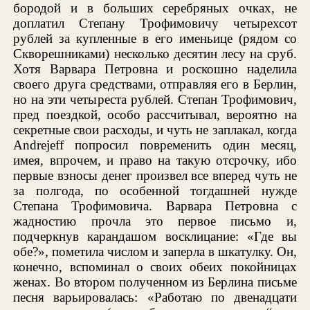
бородой и в больших серебряных очках, не
доплатил Степану Трофимовичу четырехсот
рублей за купленные в его именьице (рядом со
Скворешниками) несколько десятин лесу на сруб.
Хотя Варвара Петровна и роскошно наделила
своего друга средствами, отправляя его в Берлин,
но на эти четыреста рублей. Степан Трофимович,
пред поездкой, особо рассчитывал, вероятно на
секретные свои расходы, и чуть не заплакал, когда
Andrejeff попросил повременить один месяц,
имея, впрочем, и право на такую отсрочку, ибо
первые взносы денег произвел все вперед чуть не
за полгода, по особенной тогдашней нужде
Степана Трофимовича. Варвара Петровна с
жадностию прочла это первое письмо и,
подчеркнув карандашом восклицание: «Где вы
обе?», пометила числом и заперла в шкатулку. Он,
конечно, вспоминал о своих обеих покойницах
женах. Во втором полученном из Берлина письме
песня варьировалась: «Работаю по двенадцати