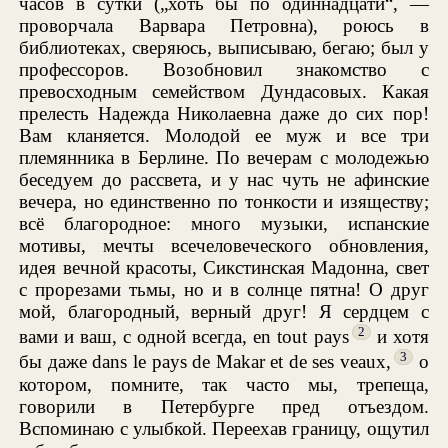
часов в сутки („хоть бы по одиннадцати“, —
проворчала Варвара Петровна), роюсь в
библиотеках, сверяюсь, выписываю, бегаю; был у
профессоров. Возобновил знакомство с
превосходным семейством Дундасовых. Какая
прелесть Надежда Николаевна даже до сих пор!
Вам кланяется. Молодой ее муж и все три
племянника в Берлине. По вечерам с молодежью
беседуем до рассвета, и у нас чуть не афинские
вечера, но единственно по тонкости и изяществу;
всё благородное: много музыки, испанские
мотивы, мечты всечеловеческого обновления,
идея вечной красоты, Сикстинская Мадонна, свет
с прорезами тьмы, но и в солнце пятна! О друг
мой, благородный, верный друг! Я сердцем с
2
вами и ваш, с одной всегда, en tout pays
и хотя
3
бы даже dans le pays de Makar et de ses veaux,
о
котором, помните, так часто мы, трепеща,
говорили в Петербурге пред отъездом.
Вспоминаю с улыбкой. Переехав границу, ощутил