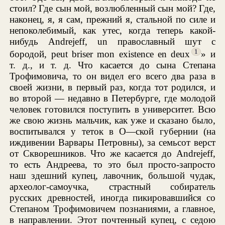
стоил? Где сын мой, возлюбленный сын мой? Где,
наконец, я, я сам, прежний я, стальной по силе и
непоколебимый, как утес, когда теперь какой-
нибудь Andrejeff, un православный шут с
1
бородой, peut briser mon existence en deux
» и
т. д., и т. д. Что касается до сына Степана
Трофимовича, то он видел его всего два раза в
своей жизни, в первый раз, когда тот родился, и
во второй — недавно в Петербурге, где молодой
человек готовился поступить в университет. Всю
же свою жизнь мальчик, как уже и сказано было,
воспитывался у теток в О—ской губернии (на
иждивении Варвары Петровны), за семьсот верст
от Скворешников. Что же касается до Andrejeff,
то есть Андреева, то это был просто-запросто
наш здешний купец, лавочник, большой чудак,
археолог-самоучка, страстный собиратель
русских древностей, иногда пикировавшийся со
Степаном Трофимовичем познаниями, а главное,
в направлении. Этот почтенный купец, с седою