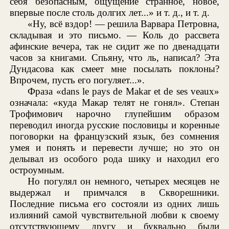
себя безопасным, ощущение странное, новое,
впервые после столь долгих лет...» и т. д., и т. д.
«Ну, всё вздор! — решила Варвара Петровна,
складывая и это письмо. — Коль до рассвета
афинские вечера, так не сидит же по двенадцати
часов за книгами. Спьяну, что ль, написал? Эта
Дундасова как смеет мне посылать поклоны?
Впрочем, пусть его погуляет...».
Фраза «dans le pays de Makar et de ses veaux»
означала: «куда Макар телят не гонял». Степан
Трофимович нарочно глупейшим образом
переводил иногда русские пословицы и коренные
поговорки на французский язык, без сомнения
умея и понять и перевести лучше; но это он
делывал из особого рода шику и находил его
остроумным.
Но погулял он немного, четырех месяцев не
выдержал и примчался в Скворешники.
Последние письма его состояли из одних лишь
излияний самой чувствительной любви к своему
отсутствующему другу и буквально были