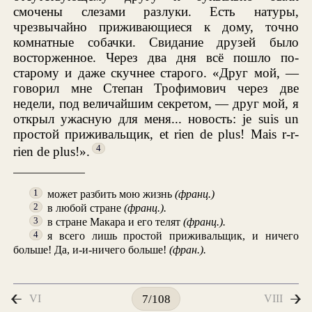
смочены слезами разлуки. Есть натуры,
чрезвычайно приживающиеся к дому, точно
комнатные собачки. Свидание друзей было
восторженное. Через два дня всё пошло по-
старому и даже скучнее старого. «Друг мой, —
говорил мне Степан Трофимович через две
недели, под величайшим секретом, — друг мой, я
открыл ужасную для меня... новость: je suis un
простой приживальщик, et rien de plus! Mais r-r-
4
rien de plus!».
может разбить мою жизнь
(франц.)
1
в любой стране
(франц.).
2
в стране Макара и его телят
(франц.).
3
я всего лишь простой приживальщик, и ничего
4
больше! Да, и-и-ничего больше!
(фран.).
VI
VIII
7/108