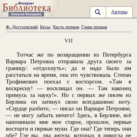
Авторы
Ф. Достоевский
.
Бесы
.
Часть первая
.
Глава первая
VII
Тотчас же по возвращении из Петербурга
Варвара Петровна отправила друга своего за
границу: «отдохнуть»; да и надо было им
расстаться на время, она это чувствовала. Степан
Трофимович поехал с восторгом. «Там я
воскресну! — восклицал он. — Там наконец
примусь за науку!». Но с первых же писем из
Берлина он затянул свою всегдашнюю ноту.
«Сердце разбито, — писал он Варваре Петровне,
— не могу забыть ничего! Здесь, в Берлине, всё
напоминало мне мое старое, прошлое, первые
восторги и первые муки. Где она? Где теперь они
обе? Где вы, два ангела, которых я никогда не