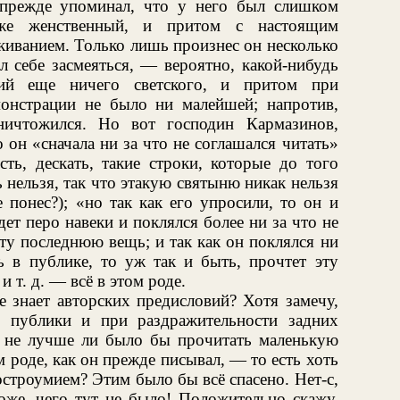
 прежде упоминал, что у него был слишком
аже женственный, и притом с настоящим
иванием. Только лишь произнес он несколько
л себе засмеяться, — вероятно, какой-нибудь
ий еще ничего светского, и притом при
онстрации не было ни малейшей; напротив,
ичтожился. Но вот господин Кармазинов,
 он «сначала ни за что не соглашался читать»
сть, дескать, такие строки, которые до того
ь нельзя, так что этакую святыню никак нельзя
 понес?); «но так как его упросили, то он и
адет перо навеки и поклялся более ни за что не
эту последнюю вещь; и так как он поклялся ни
ь в публике, то уж так и быть, прочтет эту
и т. д. — всё в этом роде.
е знает авторских предисловий? Хотя замечу,
 публики и при раздражительности задних
у не лучше ли было бы прочитать маленькую
 роде, как он прежде писывал, — то есть хоть
остроумием? Этим было бы всё спасено. Нет-с,
Боже, чего тут не было! Положительно скажу,