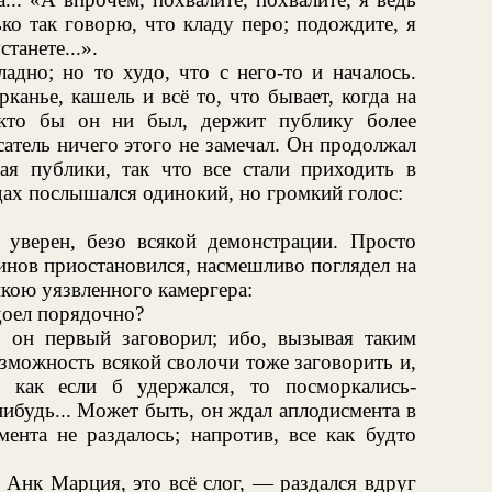
ко так говорю, что кладу перо; подождите, я
танете...».
ладно; но то худо, что с него-то и началось.
канье, кашель и всё то, что бывает, когда на
 кто бы он ни был, держит публику более
атель ничего этого не замечал. Он продолжал
ая публики, так что все стали приходить в
дах послышался одинокий, но громкий голос:
 уверен, безо всякой демонстрации. Просто
инов приостановился, насмешливо поглядел на
кою уязвленного камергера:
адоел порядочно?
о он первый заговорил; ибо, вызывая таким
озможность всякой сволочи тоже заговорить и,
а как если б удержался, то посморкались-
ибудь... Может быть, он ждал аплодисмента в
мента не раздалось; напротив, все как будто
 Анк Марция, это всё слог, — раздался вдруг