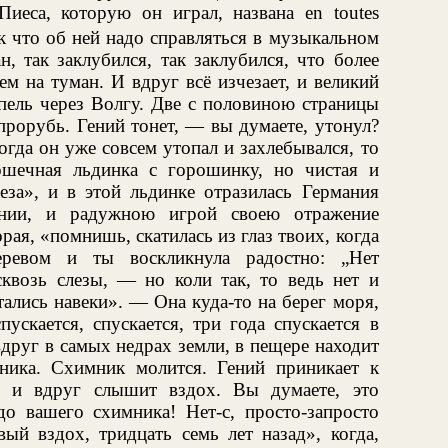
Пиеса, которую он играл, названа en toutes
к что об ней надо справляться в музыкальном
, так заклубился, так заклубился, что более
м на туман. И вдруг всё изчезает, и великий
епель через Волгу. Две с половиною страницы
 прорубь. Гений тонет, — вы думаете, утонул?
когда он уже совсем утопал и захлебывался, то
ошечная льдинка с горошинку, но чистая и
еза», и в этой льдинке отразилась Германия
ании, и радужною игрой своею отражение
рая, «помнишь, скатилась из глаз твоих, когда
ревом и ты воскликнула радостно: „Нет
сквозь слезы, — но коли так, то ведь нет и
ались навеки». — Она куда-то на берег моря,
ускается, спускается, три года спускается в
друг в самых недрах земли, в пещере находит
ника. Схимник молится. Гений приникает к
 и вдруг слышит вздох. Вы думаете, это
о вашего схимника! Нет-с, просто-запросто
ый вздох, тридцать семь лет назад», когда,