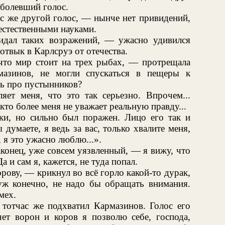
аболевший голос.
с же другой голос, — нынче нет привидений,
 естественными науками.
идал таких возражений, — ужасно удивился
отвык в Карлсруэ от отечества.
что мир стоит на трех рыбах, — протрещала
азинов, не могли спускаться в пещеры к
рь про пустынников?
яет меня, что это так серьезно. Впрочем...
то более меня не уважает реальную правду...
ки, но сильно был поражен. Лицо его так и
 думаете, я ведь за вас, только хвалите меня,
 я это ужасно люблю...».
конец, уже совсем уязвленный, — я вижу, что
а и сам я, кажется, не туда попал.
рову, — крикнул во всё горло какой-то дурак,
уж конечно, не надо бы обращать внимания.
мех.
тотчас же подхватил Кармазинов. Голос его
чет ворон и коров я позволю себе, господа,