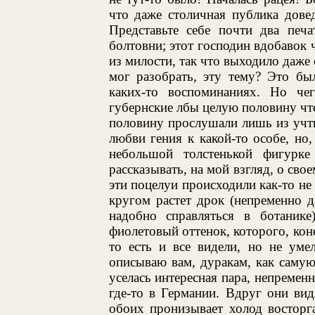
что даже столичная публика дове
Представьте себе почти два печ
болтовни; этот господин вдобавок 
из милости, так что выходило даже 
мог разобрать, эту тему? Это был
каких-то воспоминаниях. Но ч
губернские лбы целую половину чте
половину прослушали лишь из учти
любви гения к какой-то особе, но
небольшой толстенькой фигурке
рассказывать, на мой взгляд, о сво
эти поцелуи происходили как-то не 
кругом растет дрок (непременно д
надобно справляться в ботанике
фиолетовый оттенок, которого, кон
то есть и все видели, но не умел
описываю вам, дуракам, как саму
уселась интересная пара, непремен
где-то в Германии. Вдруг они ви
обоих пронизывает холод восторга