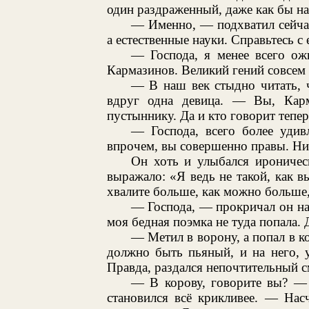
один раздраженный, даже как бы н
— Именно, — подхватил сейча
а естественные науки. Справьтесь с
— Господа, я менее всего ож
Кармазинов. Великий гений совсем 
— В наш век стыдно читать, 
вдруг одна девица. — Вы, Карм
пустыннику. Да и кто говорит тепе
— Господа, всего более удивл
впрочем, вы совершенно правы. Ник
Он хоть и улыбался ироничес
выражало: «Я ведь не такой, как вы
хвалите больше, как можно больше,
— Господа, — прокричал он на
моя бедная поэмка не туда попала. Д
— Метил в ворону, а попал в ко
должно быть пьяный, и на него, 
Правда, раздался непочтительный с
— В корову, говорите вы? — 
становился всё крикливее. — Нас