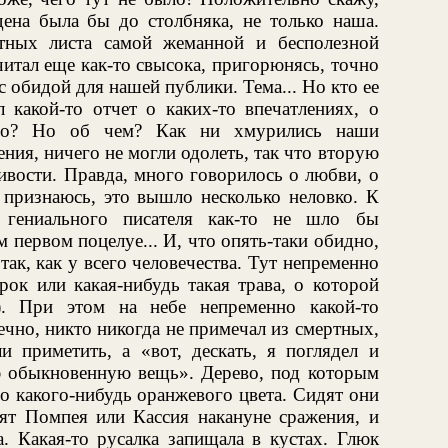
дена была бы до столбняка, не только наша.
атных листа самой жеманной и бесполезной
читал еще как-то свысока, пригорюнясь, точно
с обидой для нашей публики. Тема... Но кто ее
 какой-то отчет о каких-то впечатлениях, о
его? Но об чем? Как ни хмурились наши
ния, ничего не могли одолеть, так что вторую
вости. Правда, много говорилось о любви, о
, признаюсь, это вышло несколько неловко. К
 гениального писателя как-то не шло бы
ем первом поцелуе... И, что опять-таки обидно,
так, как у всего человечества. Тут непременно
рок или какая-нибудь такая трава, о которой
). При этом на небе непременно какой-то
ечно, никто никогда не примечал из смертных,
и приметить, а «вот, дескать, я поглядел и
ю обыкновенную вещь». Дерево, под которым
но какого-нибудь оранжевого цвета. Сидят они
дят Помпея или Кассия накануне сражения, и
. Какая-то русалка запищала в кустах. Глюк