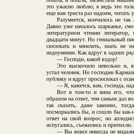
это ужасно люблю; я ведь это толь
еще вам триста раз надоем, читать ус
Разумеется, кончилось не так 
Давно уже началось шарканье, смор
литературном чтении литератор,
двадцати минут. Но гениальный пис
сюсюкать и мямлить, знать не зн
недоумение. Как вдруг в задних ря
— Господи, какой вздор!
Это выскочило невольно и, я
устал человек. Но господин Кармаз
публику и вдруг просюсюкал с осан
— Я, кажется, вам, господа, н
Вот в том-то и вина его, чт
образом на ответ, тем самым дал в
так сказать, даже законно, тогд
посморкались бы, и сошло бы как-н
ответ на свой вопрос; но аплодис
испугались, съежились и притихли.
— Вы вовсе никогда не видали