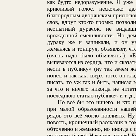
как будто недоразумение. Я уже
крикливый голос, несколько д
благородным дворянским присюсюк
слов, вдруг кто-то громко позволи
неопытный дурачок, не видавш
врожденной смешливости. Но дем
дураку же и зашикали, и он ун
жеманясь и тонируя, объявляет, что
(очень надо было объявлять!). «Е
выпеваются из сердца, что и сказат
нести в публику» (ну так зачем же
понес, и так как, сверх того, он кл
писать, то уж так и быть, написал 
за что и ничего никогда не читат
последнюю статью публике» и т. д., 
Но всё бы это ничего, и кто н
при малой образованности нашей
рядов это всё могло повлиять. Н
повесть, крошечный рассказик в том
обточенно и жеманно, но иногда с 
не тут-то было! Началась рацея! 