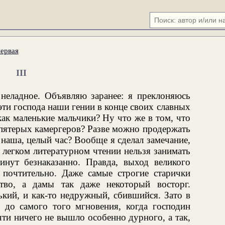
первая
III
 неладное. Объявляю заранее: я преклоняюсь
эти господа наши гении в конце своих славных
ак маленькие мальчики? Ну что же в том, что
пятерых камергеров? Разве можно продержать
 наша, целый час? Вообще я сделал замечание,
 легком литературном чтении нельзя занимать
нут безнаказанно. Правда, выход великого
 почтительно. Даже самые строгие старички
тво, а дамы так даже некоторый восторг.
ький, и как-то недружный, сбившийся. Зато в
 до самого того мгновения, когда господин
чти ничего не вышло особенно дурного, а так,