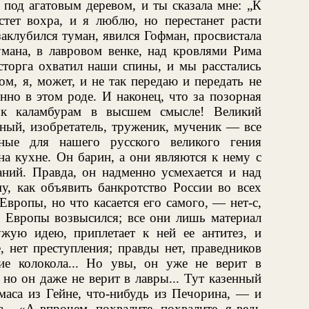
под агатовым деревом, и ты сказала мне: „К
тет вохра, и я люблю, но перестанет расти
заклубился туман, явился Гофман, просвистала
умана, в лавровом венке, над кровлями Рима
торга охватил наши спины, и мы расстались
вом, я, может, и не так передаю и передать не
но в этом роде. И наконец, что за позорная
 к каламбурам в высшем смысле! Великий
ный, изобретатель, труженик, мученик — все
ные для нашего русского великого гения
на кухне. Он барин, а они являются к нему с
аний. Правда, он надменно усмехается и над
му, как объявить банкротство России во всех
вропы, но что касается его самого, — нет-с,
 Европы возвысился; все они лишь материал
жую идею, приплетает к ней ее антитез, и
, нет преступления; правды нет, праведников
кие колокола... Но увы, он уже не верит в
 но он даже не верит в лавры... Тут казенный
маса из Гейне, что-нибудь из Печорина, — и
... «А впрочем, похвалите, похвалите, я ведь