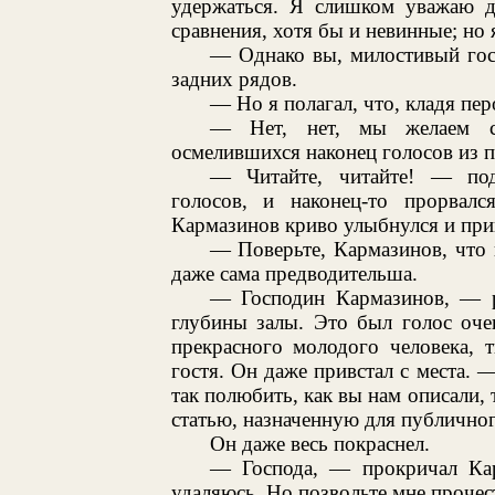
удержаться. Я слишком уважаю д
сравнения, хотя бы и невинные; но я
— Однако вы, милостивый госу
задних рядов.
— Но я полагал, что, кладя пер
— Нет, нет, мы желаем сл
осмелившихся наконец голосов из п
— Читайте, читайте! — под
голосов, и наконец-то прорвалс
Кармазинов криво улыбнулся и прив
— Поверьте, Кармазинов, что в
даже сама предводительша.
— Господин Кармазинов, — р
глубины залы. Это был голос оче
прекрасного молодого человека, 
гостя. Он даже привстал с места. 
так полюбить, как вы нам описали, 
статью, назначенную для публичног
Он даже весь покраснел.
— Господа, — прокричал Ка
удаляюсь. Но позвольте мне прочес