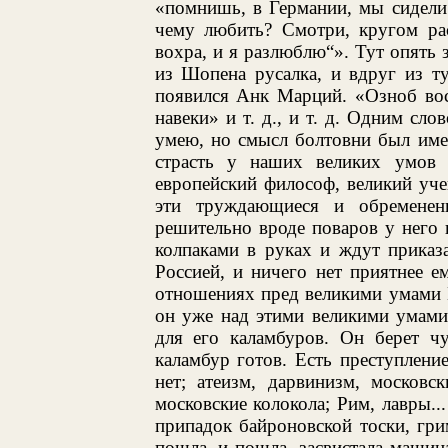
«помнишь, в Германии, мы сидели 
чему любить? Смотри, кругом рас
вохра, и я разлюблю“». Тут опять 
из Шопена русалка, и вдруг из т
появился Анк Марций. «Озноб вос
навеки» и т. д., и т. д. Одним сло
умею, но смысл болтовни был имен
страсть у наших великих умов
европейский философ, великий уче
эти труждающиеся и обременен
решительно вроде поваров у него 
колпаками в руках и ждут приказ
Россией, и ничего нет приятнее е
отношениях пред великими умами Е
он уже над этими великими умами
для его каламбуров. Он берет чу
каламбур готов. Есть преступление
нет; атеизм, дарвинизм, московс
московские колокола; Рим, лавры...
припадок байроновской тоски, гри
пошла, и пошла, засвистала машина