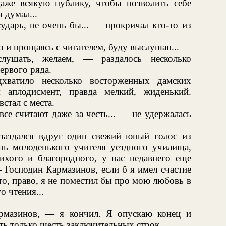
аже всякую публику, чтобы позволить себе
 думал...
дарь, не очень бы... — прокричал кто-то из
о и прощаясь с читателем, буду выслушан...
ушать, желаем, — раздалось несколько
ервого ряда.
хватило несколько восторженных дамских
я аплодисмент, правда мелкий, жиденький.
стал с места.
се считают даже за честь... — не удержалась
аздался вдруг один свежий юный голос из
нь молоденького учителя уездного училища,
тихого и благородного, у нас недавнего еще
— Господин Кармазинов, если б я имел счастие
то, право, я не поместил бы про мою любовь в
о чтения...
рмазинов, — я кончил. Я опускаю конец и
ть только шесть заключительных строк.