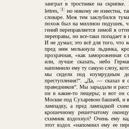
заиграл в тростнике на скрипке. 
1
lettres,
но никому не известна, та
словаре. Меж тем заклубился туман
похож был на миллион подушек, че
гений переправляется зимой в отт
переправы, но все-таки попадает в
И не думал; это всё для того, что 
пред ним мелькнула льдинка, кр
прозрачная, «как замороженная сл
или, лучше сказать, небо Герм
напомнило ему ту самую слезу, кото
мы сидели под изумрудным де
преступления!“. „Да, — сказал я 
праведников“. Мы зарыдали и расст
он в какие-то пещеры; и вот он сп
Москве под Сухаревою башней, и в
лампадку, а пред лампадкой схим
крошечному решетчатому оконцу
схимник вздохнул? Очень ему над
этот вздох «напомнил ему ее перв