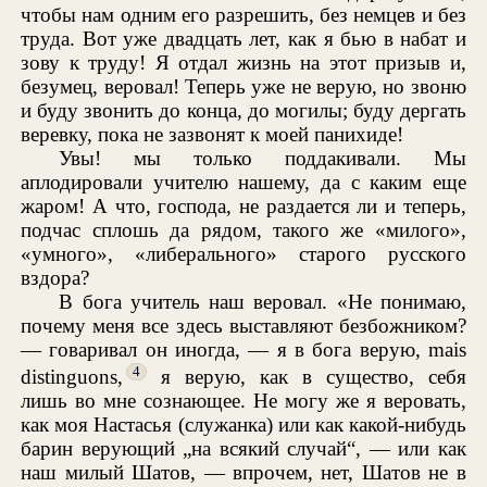
чтобы нам одним его разрешить, без немцев и без
труда. Вот уже двадцать лет, как я бью в набат и
зову к труду! Я отдал жизнь на этот призыв и,
безумец, веровал! Теперь уже не верую, но звоню
и буду звонить до конца, до могилы; буду дергать
веревку, пока не зазвонят к моей панихиде!
Увы! мы только поддакивали. Мы
аплодировали учителю нашему, да с каким еще
жаром! А что, господа, не раздается ли и теперь,
подчас сплошь да рядом, такого же «милого»,
«умного», «либерального» старого русского
вздора?
В бога учитель наш веровал. «Не понимаю,
почему меня все здесь выставляют безбожником?
— говаривал он иногда, — я в бога верую, mais
4
distinguons,
я верую, как в существо, себя
лишь во мне сознающее. Не могу же я веровать,
как моя Настасья (служанка) или как какой-нибудь
барин верующий „на всякий случай“, — или как
наш милый Шатов, — впрочем, нет, Шатов не в