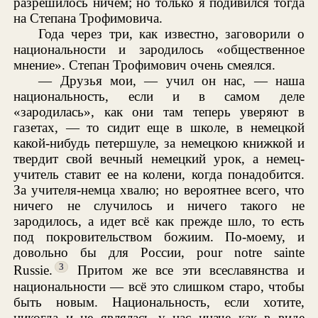
разрешилось ничем; но только я подивился тогда
на Степана Трофимовича.
Года через три, как известно, заговорили о
национальности и зародилось «общественное
мнение». Степан Трофимович очень смеялся.
— Друзья мои, — учил он нас, — наша
национальность, если и в самом деле
«зародилась», как они там теперь уверяют в
газетах, — то сидит еще в школе, в немецкой
какой-нибудь петершуле, за немецкою книжкой и
твердит свой вечный немецкий урок, а немец-
учитель ставит ее на колени, когда понадобится.
За учителя-немца хвалю; но вероятнее всего, что
ничего не случилось и ничего такого не
зародилось, а идет всё как прежде шло, то есть
под покровительством божиим. По-моему, и
довольно бы для России, pour notre sainte
3
Russie.
Притом же все эти всеславянства и
национальности — всё это слишком старо, чтобы
быть новым. Национальность, если хотите,
никогда и не являлась у нас иначе как в виде