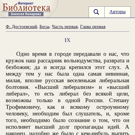
Авторы
Ф. Достоевский
.
Бесы
.
Часть первая
.
Глава первая
IX
Одно время в городе передавали о нас, что
кружок наш рассадник вольнодумства, разврата и
безбожия; да и всегда крепился этот слух. А
между тем у нас была одна самая невинная,
милая, вполне русская веселенькая либеральная
болтовня. «Высший либерализм» и «высший
либерал», то есть либерал без всякой цели,
возможны только в одной России. Степану
Трофимовичу, как и всякому остроумному
человеку, необходим был слушатель, и, кроме
того, необходимо было сознание о том, что он
исполняет высший долг пропаганды идей. А
наконец, надобно же было с кем-нибудь выпить