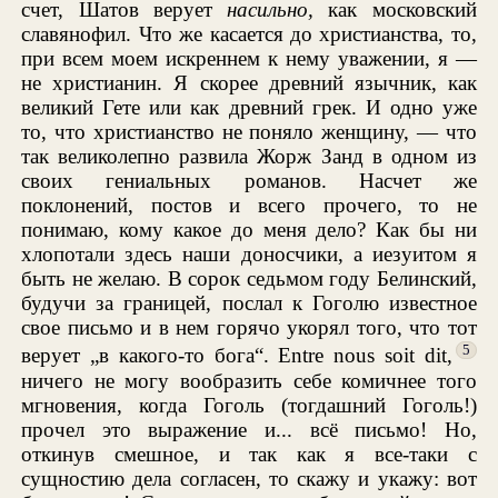
счет, Шатов верует
насильно,
как московский
славянофил. Что же касается до христианства, то,
при всем моем искреннем к нему уважении, я —
не христианин. Я скорее древний язычник, как
великий Гете или как древний грек. И одно уже
то, что христианство не поняло женщину, — что
так великолепно развила Жорж Занд в одном из
своих гениальных романов. Насчет же
поклонений, постов и всего прочего, то не
понимаю, кому какое до меня дело? Как бы ни
хлопотали здесь наши доносчики, а иезуитом я
быть не желаю. В сорок седьмом году Белинский,
будучи за границей, послал к Гоголю известное
свое письмо и в нем горячо укорял того, что тот
5
верует „в какого-то бога“. Entre nous soit dit,
ничего не могу вообразить себе комичнее того
мгновения, когда Гоголь (тогдашний Гоголь!)
прочел это выражение и... всё письмо! Но,
откинув смешное, и так как я все-таки с
сущностию дела согласен, то скажу и укажу: вот