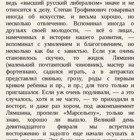
ведь «высший русский либерализм» иначе и не
относится к делу. Степан Трофимович говаривал
иногда об искусстве, и весьма хорошо, но
несколько отвлеченно. Вспоминал иногда о
друзьях своей молодости, — всё о лицах,
намеченных в истории нашего развития, —
вспоминал с умилением и благоговением, но
несколько как бы с завистью. Если уж очень
становилось скучно, то жидок Лямшин
(маленький почтамтский чиновник), мастер на
фортепиано, садился играть, а в антрактах
представлял свинью, грозу, роды с первым
криком ребенка и пр., и пр.; для того только и
приглашался. Если уж очень подливали, — а это
случалось, хотя и не часто, — то приходили в
восторг, и даже раз хором, под аккомпанемент
Лямшина, пропели «Марсельезу», только не
знаю, хорошо ли вышло. Великий день
девятнадцатого февраля мы встретили
восторженно и задолго еще начали осушать в