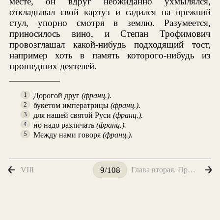
месте, он вдруг неожиданно ухмылялся,
откладывал свой картуз и садился на прежний
стул, упорно смотря в землю. Разумеется,
приносилось вино, и Степан Трофимович
провозглашал какой-нибудь подходящий тост,
например хоть в память которого-нибудь из
прошедших деятелей.
Дорогой друг
(франц.).
1
букетом императрицы
(франц.).
2
для нашей святой Руси
(франц.).
3
но надо различать
(франц.).
4
Между нами говоря
(франц.).
5
VIII
Глава вторая. Принц Гарри. Сватовство
9/108