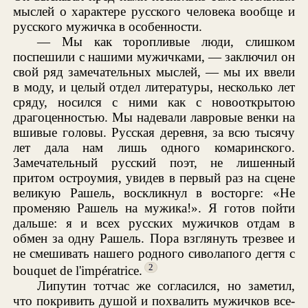
мыслей о характере русского человека вообще и
русского мужичка в особенности.
— Мы как торопливые люди, слишком
поспешили с нашими мужичками, — заключил он
свой ряд замечательных мыслей, — мы их ввели
в моду, и целый отдел литературы, несколько лет
сряду, носился с ними как с новооткрытою
драгоценностью. Мы надевали лавровые венки на
вшивые головы. Русская деревня, за всю тысячу
лет дала нам лишь одного комаринского.
Замечательный русский поэт, не лишенный
притом остроумия, увидев в первый раз на сцене
великую Рашель, воскликнул в восторге: «Не
променяю Рашель на мужика!». Я готов пойти
дальше: я и всех русских мужичков отдам в
обмен за одну Рашель. Пора взглянуть трезвее и
не смешивать нашего родного сиволапого дегтя с
2
bouquet de l'impératrice.
Липутин тотчас же согласился, но заметил,
что покривить душой и похвалить мужичков все-