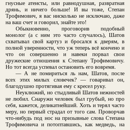
гнусные атеисты, или равнодушная, развратная
дрянь, и ничего больше! И вы тоже, Степан
Трофимович, я вас нисколько не исключаю, даже
на ваш счет и говорил, знайте это!
Обыкновенно, проговорив подобный
монолог (а с ним это часто случалось), Шатов
схватывал свой картуз и бросался к дверям, в
полной уверенности, что уж теперь всё кончено и
что он совершенно и навеки порвал свои
дружеские отношения к Степану Трофимовичу.
Но тот всегда успевал остановить его вовремя.
— А не помириться ль нам, Шатов, после
всех этих милых словечек? — говаривал он,
благодушно протягивая ему с кресел руку.
Неуклюжий, но стыдливый Шатов нежностей
не любил. Снаружи человек был грубый, но про
себя, кажется, деликатнейший. Хоть и терял часто
меру, но первый страдал от того сам. Проворчав
что-нибудь под нос на призывные слова Степана
Трофимовича и потоптавшись, как медведь, на