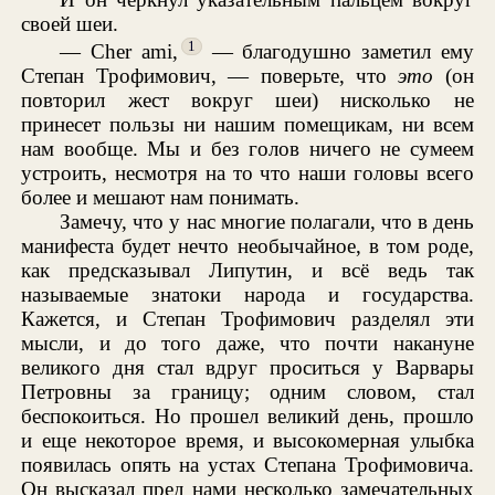
своей шеи.
1
— Cher ami,
— благодушно заметил ему
Степан Трофимович, — поверьте, что
это
(он
повторил жест вокруг шеи) нисколько не
принесет пользы ни нашим помещикам, ни всем
нам вообще. Мы и без голов ничего не сумеем
устроить, несмотря на то что наши головы всего
более и мешают нам понимать.
Замечу, что у нас многие полагали, что в день
манифеста будет нечто необычайное, в том роде,
как предсказывал Липутин, и всё ведь так
называемые знатоки народа и государства.
Кажется, и Степан Трофимович разделял эти
мысли, и до того даже, что почти накануне
великого дня стал вдруг проситься у Варвары
Петровны за границу; одним словом, стал
беспокоиться. Но прошел великий день, прошло
и еще некоторое время, и высокомерная улыбка
появилась опять на устах Степана Трофимовича.
Он высказал пред нами несколько замечательных