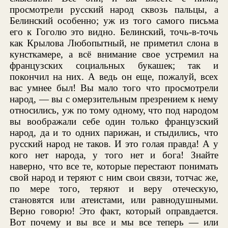
просмотрели русский народ сквозь пальцы, а
Белинский особенно; уж из того самого письма
его к Гоголю это видно. Белинский, точь-в-точь
как Крылова Любопытный, не приметил слона в
кунсткамере, а всё внимание свое устремил на
французских социальных букашек; так и
покончил на них. А ведь он еще, пожалуй, всех
вас умнее был! Вы мало того что просмотрели
народ, — вы с омерзительным презрением к нему
относились, уж по тому одному, что под народом
вы воображали себе один только французский
народ, да и то одних парижан, и стыдились, что
русский народ не таков. И это голая правда! А у
кого нет народа, у того нет и бога! Знайте
наверно, что все те, которые перестают понимать
свой народ и теряют с ним свои связи, тотчас же,
по мере того, теряют и веру отеческую,
становятся или атеистами, или равнодушными.
Верно говорю! Это факт, который оправдается.
Вот почему и вы все и мы все теперь — или