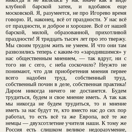
клубной барской затеи, и вдобавок еще
московской. Я, разумеется, не про Игорево время
говорю. И, наконец, всё от праздности. У нас всё
от праздности, и доброе и хорошее. Всё от нашей
барской, милой, образованной, прихотливой
праздности! Я тридцать тысяч лет про это твержу.
Мы своим трудом жить не умеем. И что они там
развозились теперь с каким-то «зародившимся» у
нас общественным мнением, — так вдруг, ни с
того ни с сего, с неба соскочило? Неужто не
понимают, что для приобретения мнения первее
всего надобен труд, собственный труд,
собственный почин в деле, собственная практика!
Даром никогда ничего не достанется. Будем
трудиться, будем и свое мнение иметь. А так как
мы никогда не будем трудиться, то и мнение
иметь за нас будут те, кто вместо нас до сих пор
работал, то есть всё та же Европа, всё те же
немцы — двухсотлетние учителя наши. К тому же
Россия есть слишком великое недоразумение,