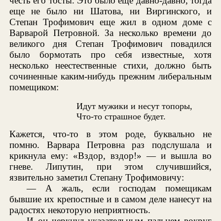
честь его тосты. Это было еще давно-давно, тогда
еще не было ни Шатова, ни Виргинского, и
Степан Трофимович еще жил в одном доме с
Варварой Петровной. За несколько времени до
великого дня Степан Трофимович повадился
было бормотать про себя известные, хотя
несколько неестественные стихи, должно быть
сочиненные каким-нибудь прежним либеральным
помещиком:
Идут мужики и несут топоры,
Что-то страшное будет.
Кажется, что-то в этом роде, буквально не
помню. Варвара Петровна раз подслушала и
крикнула ему: «Вздор, вздор!» — и вышла во
гневе. Липутин, при этом случившийся,
язвительно заметил Степану Трофимовичу:
— А жаль, если господам помещикам
бывшие их крепостные и в самом деле нанесут на
радостях некоторую неприятность.
И он черкнул указательным пальцем вокруг