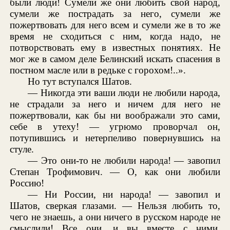
были люди! Сумели же они любить свой народ,
сумели же пострадать за него, сумели же
пожертвовать для него всем и сумели же в то же
время не сходиться с ним, когда надо, не
потворствовать ему в известных понятиях. Не
мог же в самом деле Белинский искать спасения в
постном масле или в редьке с горохом!..».
Но тут вступался Шатов.
— Никогда эти ваши люди не любили народа,
не страдали за него и ничем для него не
пожертвовали, как бы ни воображали это сами,
себе в утеху! — угрюмо проворчал он,
потупившись и нетерпеливо повернувшись на
стуле.
— Это они-то не любили народа! — завопил
Степан Трофимович. — О, как они любили
Россию!
— Ни России, ни народа! — завопил и
Шатов, сверкая глазами. — Нельзя любить то,
чего не знаешь, а они ничего в русском народе не
смыслили! Все они, и вы вместе с ними,