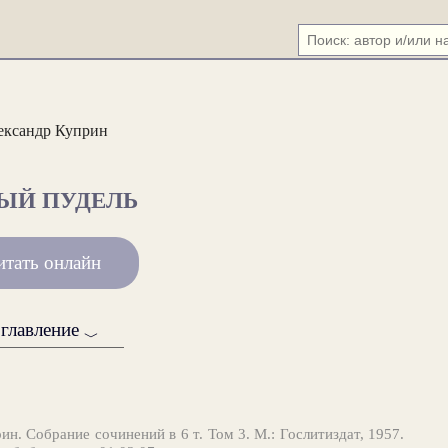
ександр Куприн
ЫЙ ПУДЕЛЬ
итать онлайн
главление
﹀
ин. Собрание сочинений в 6 т. Том 3. М.: Гослитиздат, 1957.