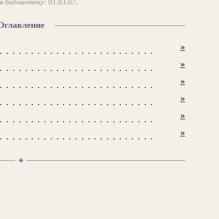
в библиотеку:
01.03.07.
Оглавление
»
»
»
»
»
»
✦