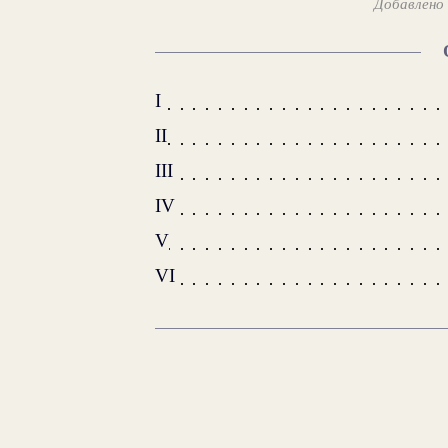
Добавлено 
I
II
III
IV
V
VI