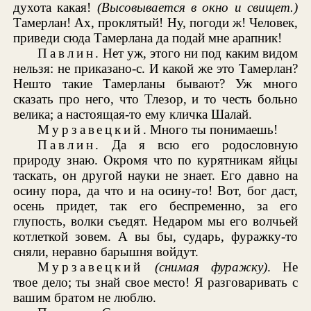
духота какая!
(Высовывается в окно и свищет.)
Тамерлан! Ах, проклятый! Ну, погоди ж! Человек,
приведи сюда Тамерлана да подай мне арапник!
Павлин
. Нет уж, этого ни под каким видом
нельзя: не приказано-с. И какой же это Тамерлан?
Нешто такие Тамерланы бывают? Уж много
сказать про него, что Тлезор, и то честь больно
велика; а настоящая-то ему кличка Шалай.
Мурзавецкий
. Много ты понимаешь!
Павлин
. Да я всю его родословную
природу знаю. Окромя что по курятникам яйцы
таскать, он другой науки не знает. Его давно на
осину пора, да что и на осину-то! Вот, бог даст,
осень придет, так его беспременно, за его
глупость, волки съедят. Недаром мы его волчьей
котлеткой зовем. А вы бы, сударь, фуражку-то
сняли, неравно барышня войдут.
Мурзавецкий
(снимая фуражку)
. Не
твое дело; ты знай свое место! Я разговаривать с
вашим братом не люблю.