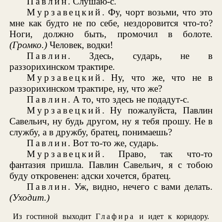
Павлин
. Слушаю-с.
Мурзавецкий
. Фу, чорт возьми, что это
мне как будто не по себе, нездоровится что-то?
Ноги, должно быть, промочил в болоте.
(Громко.)
Человек, водки!
Павлин
. Здесь, сударь, не в
раззорихинском трактире.
Мурзавецкий
. Ну, что же, что не в
раззорихинском трактире, ну, что же?
Павлин
. А то, что здесь не подадут-с.
Мурзавецкий
. Ну пожалуйста, Павлин
Савельич, ну будь другом, ну я тебя прошу. Не в
службу, а в дружбу, братец, понимаешь?
Павлин
. Вот то-то же, сударь.
Мурзавецкий
. Право, так что-то
фантазия пришла. Павлин Савельич, я с тобою
буду откровенен: адски хочется, братец.
Павлин
. Уж, видно, нечего с вами делать.
(Уходит.)
Из гостиной выходит
Глафира
и идет к коридору.