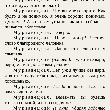
чтоб и духу этого не было!
Мурзавецкий
. Что вы мне говорите! Как
будто я не понимаю, я очень хорошо понимаю.
Дурачусь! А коли вам угодно, так хоть сейчас —
ни капли, абсолюман.
Мурзавецкая
. Не верю.
Мурзавецкий
. Пароль донёр! Честное
слово благородного человека.
Мурзавецкая
. Давно это слово-то я
слышала.
Мурзавецкий
(встает)
. Ну, хотите пари,
пари, ма тант, какое вам угодно?
Мурзавецкая
. Нет, уж я лучше без пари,
я вот не пущу тебя никуда из дому да выдержу
хорошенько.
Мурзавецкий
(глядя в окно)
. Все, что
вам угодно, ма тант...
Мурзавецкая
. Выезжать ты будешь
только со мной, и вот сегодня же...
Мурзавецкий
(в окно, ударяя ладонью