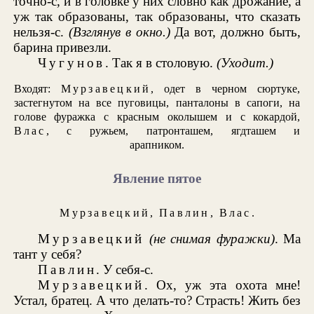
точно-с, и в головке у них словно как дрожание, а
уж так образованы, так образованы, что сказать
нельзя-с.
(Взглянув в окно.)
Да вот, должно быть,
барина привезли.
Чугунов
. Так я в столовую.
(Уходит.)
Входят:
Мурзавецкий
, одет в черном сюртуке,
застегнутом на все пуговицы, панталоны в сапоги, на
голове фуражка с красным околышем и с кокардой,
Влас
, с ружьем, патронташем, ягдташем и
арапником.
Явление пятое
Мурзавецкий
,
Павлин
,
Влас
.
Мурзавецкий
(не снимая фуражки)
. Ма
тант у себя?
Павлин
. У себя-с.
Мурзавецкий
. Ох, уж эта охота мне!
Устал, братец. А что делать-то? Страсть! Жить без