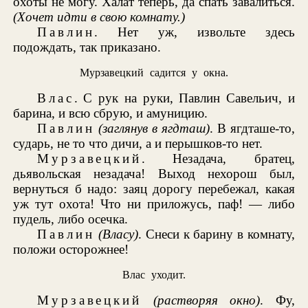
охоты не могу. Халат теперь, да спать завалиться.
(Хочет идти в свою комнату.)
Павлин
. Нет уж, извольте здесь
подождать, так приказано.
Мурзавецкий садится у окна.
Влас
. С рук на руки, Павлин Савельич, и
барина, и всю сбрую, и амуницию.
Павлин
(заглянув в ягдташ)
. В ягдташе-то,
сударь, не то что дичи, а и перышков-то нет.
Мурзавецкий
. Незадача, братец,
дьявольская незадача! Выход нехорош был,
вернуться б надо: заяц дорогу перебежал, какая
уж тут охота! Что ни приложусь, паф! — либо
пудель, либо осечка.
Павлин
(Власу)
. Снеси к барину в комнату,
положи осторожнее!
Влас уходит.
Мурзавецкий
(растворяя окно)
. Фу,