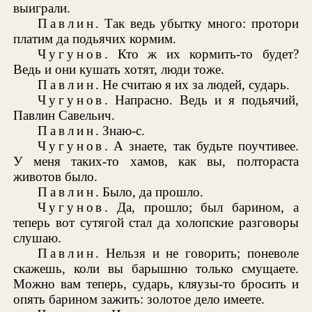
выиграли.
Павлин
. Так ведь убытку много: протори
платим да подьячих кормим.
Чугунов
. Кто ж их кормить-то будет?
Ведь и они кушать хотят, люди тоже.
Павлин
. Не считаю я их за людей, сударь.
Чугунов
. Напрасно. Ведь и я подьячий,
Павлин Савельич.
Павлин
. Знаю-с.
Чугунов
. А знаете, так будьте поучтивее.
У меня таких-то хамов, как вы, полтораста
животов было.
Павлин
. Было, да прошло.
Чугунов
. Да, прошло; был барином, а
теперь вот сутягой стал да холопские разговоры
слушаю.
Павлин
. Нельзя и не говорить; поневоле
скажешь, коли вы барышню только смущаете.
Можно вам теперь, сударь, кляузы-то бросить и
опять барином зажить: золотое дело имеете.