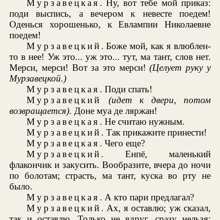
Мурзавецкая
. Ну, вот тебе мой приказ:
поди выспись, а вечером к невесте поедем!
Оденься хорошенько, к Евлампии Николаевне
поедем!
Мурзавецкий
. Боже мой, как я влюблен-
то в нее! Уж это... уж это... тут, ма тант, слов нет.
Мерси, мерси! Вот за это мерси!
(Целует руку
у
Мурзавецкой.)
Мурзавецкая
. Поди спать!
Мурзавецкий
(идет к двери, потом
возвращается)
. Доне муа де ляржан!
Мурзавецкая
. Не считаю нужным.
Мурзавецкий
. Так прикажите принести!
Мурзавецкая
. Чего еще?
Мурзавецкий
. Енпё, маленький
флакончик и закусить. Вообразите, вчера до ночи
по болотам; страсть, ма тант, куска во рту не
было.
Мурзавецкая
. А кто пари предлагал?
Мурзавецкий
. Ах, я оставлю; уж сказал,
так и оставлю. Только не вдруг, сразу нельзя: