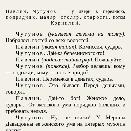
Павлин
,
Чугунов
— у двери в переднюю,
подрядчик
,
маляр
,
столяр
,
староста
, потом
Корнилий
.
Чугунов
(указывая глазами на толпу)
.
Набралось гостей со всех волостей.
Павлин
(нюхая табак)
. Комиссия, сударь.
Чугунов
. Дай-ка березинского-то!
Павлин
(подавая табакерку)
. Пожалуйте.
Чугунов
(понюхав)
. Разбор делаешь: кому
— подожди, кому — после приди?
Павлин
. Перемежка в деньгах, сударь.
Чугунов
. Это бывает. Перед деньгами,
говорят.
Павлин
. Дай-то бог! Женское дело,
сударь... От женского ума порядков больших и
требовать нельзя.
Чугунов
. Ну, не скажи! У Меропы
Давыдовны ее женского ума на пятерых мужчин
хватит.