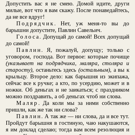
Допустить вас я не смею. Домой идите, други
милые, вот что я вам скажу. После понаведайтесь,
да не все вдруг!
Подрядчик
. Нет, уж меня-то вы до
барышни допустите, Павлин Савельич.
Голоса
. Допущай до самой! Всех допущай
до самой!
Павлин
. Я, пожалуй, допущу; только с
уговором, господа. Вот первое: которые почище
(указывает на подрядчика, маляра, столяра и
старосту)
, останьтесь здесь
(остальным)
, а вы к
крыльцу. Второе дело: как барышня из экипажа,
сейчас все к ручке; а кто, по усердию, может и в
ножки. Об деньгах и не заикаться; с праздником
можно поздравить, а об деньгах чтоб ни слова.
Маляр
. Да коли мы за ними собственно
пришли, как же так ни слова?
Павлин
. А так же — ни слова, да и все тут.
Пройдут барышня в гостиную, чаю накушаются,
я им доклад сделаю; тогда вам всем резолюция и