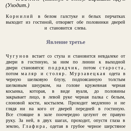
(Уходит.)
Корнилий
в белом галстуке и белых перчатках
выходит из гостиной, отворяет обе половинки дверей
и становится слева.
Явление третье
Чугунов
встает со стула и становится невдалеке от
двери в гостиную, за ним по линии к выходной
двери становятся:
подрядчик
, потом
староста
,
потом
маляр
и
столяр
.
Мурзавецкая
одета в
черную шелковую блузу, подпоясанную толстым
шелковым шнурком, на голове кружевная черная
косынка, которая, в виде вуаля, до половины
закрывает лицо, в левой руке черная палка с белым,
слоновой кости, костылем. Проходит медленно и не
глядя ни на кого от дверей передней в гостиную.
Все стоящие в зале поочередно целуют ее правую
руку. За ней, в двух шагах, проходит, опустя глаза в
землю,
Глафира
, одетая в грубое черное шерстяное