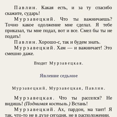
Павлин
. Какая есть, и за ту спасибо
скажите, сударь!
Мурзавецкий
. Что ты важничаешь?
Точно какое одолжение мне сделал. Я тебе
приказал, ты мне подал, вот и все. Смел бы ты не
подать!
Павлин
. Хорошо-с, так и будем знать.
Мурзавецкий
. Хам — и важничает! Это
смешно даже.
Входит
Мурзавецкая
.
Явление седьмое
Мурзавецкий
,
Мурзавецкая
,
Павлин
.
Мурзавецкая
. Что ты расселся? Не
видишь!
(Поднимая костыль.)
Встань!
Мурзавецкий
. Ах, пардон, ма тант! Я
так, что-то не в духе сегодня, не в расположении.