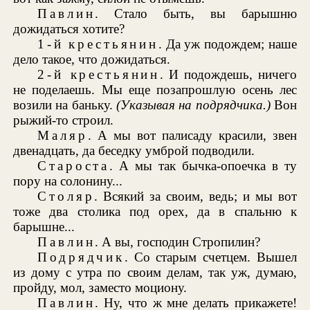
Павлин
. Стало быть, вы барышню
дожидаться хотите?
1-й крестьянин
. Да уж подождем; наше
дело такое, что дожидаться.
2-й крестьянин
. И подождешь, ничего
не поделаешь. Мы еще позапрошлую осень лес
возили на баньку.
(Указывая на подрядчика.)
Вон
рыжий-то строил.
Маляр
. А мы вот палисаду красили, звен
двенадцать, да беседку умброй подводили.
Староста
. А мы так бычка-опоечка в ту
пору на солонину...
Столяр
. Всякий за своим, ведь; и мы вот
тоже два столика под орех, да в спальню к
барышне...
Павлин
. А вы, господин Стропилин?
Подрядчик
. Со старым счетцем. Вышел
из дому с утра по своим делам, так уж, думаю,
пройду, мол, заместо моциону.
Павлин
. Ну, что ж мне делать прикажете!