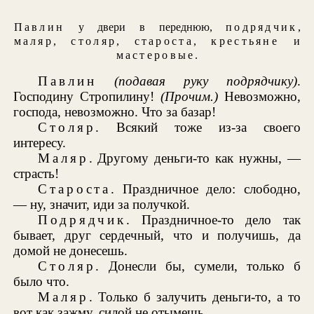
Павлин
у двери в переднюю,
подрядчик
,
маляр
,
столяр
,
староста
,
крестьяне
и
мастеровые
.
Павлин
(подавая руку подрядчику)
.
Господину Стропилину!
(Прочим.)
Невозможно,
господа, невозможно. Что за базар!
Столяр
. Всякий тоже из-за своего
интересу.
Маляр
. Другому деньги-то как нужны, —
страсть!
Староста
. Праздничное дело: слободно,
— ну, значит, иди за получкой.
Подрядчик
. Праздничное-то дело так
бывает, друг сердечный, что и получишь, да
домой не донесешь.
Столяр
. Донесли бы, сумели, только б
было что.
Маляр
. Только б залучить деньги-то, а то
вот как зажму, силой не отымешь.