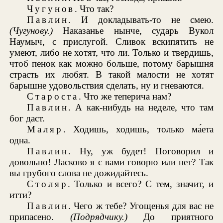
Чугунов
. Что так?
Павлин
. И докладывать-то не смею.
(Чугунову.)
Наказанье нынче, сударь Вукол
Наумыч, с прислугой. Сливок вскипятить не
умеют, либо не хотят, что ли. Только и твердишь,
чтоб пенок как можно больше, потому барышня
страсть их любят. В такой малости не хотят
барышне удовольствия сделать, ну и гневаются.
Староста
. Что же теперича нам?
Павлин
. А как-нибудь на неделе, что там
бог даст.
Маляр
. Ходишь, ходишь, только ма́ета
одна.
Павлин
. Ну, уж будет! Поговорил и
довольно! Ласково я с вами говорю или нет? Так
вы грубого слова не дожидайтесь.
Столяр
. Только и всего? С тем, значит, и
итти?
Павлин
. Чего ж тебе? Угощенья для вас не
припасено.
(Подрядчику.)
До приятного