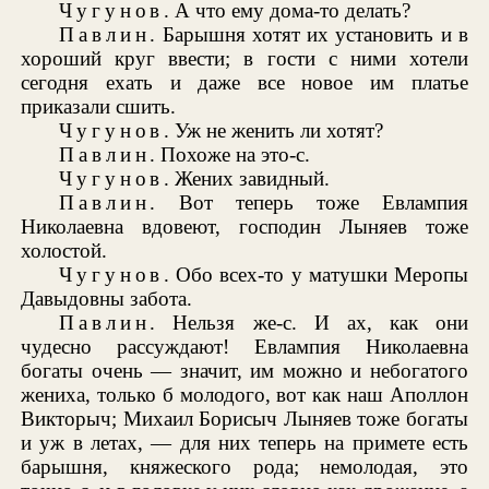
Чугунов
. А что ему дома-то делать?
Павлин
. Барышня хотят их установить и в
хороший круг ввести; в гости с ними хотели
сегодня ехать и даже все новое им платье
приказали сшить.
Чугунов
. Уж не женить ли хотят?
Павлин
. Похоже на это-с.
Чугунов
. Жених завидный.
Павлин
. Вот теперь тоже Евлампия
Николаевна вдовеют, господин Лыняев тоже
холостой.
Чугунов
. Обо всех-то у матушки Меропы
Давыдовны забота.
Павлин
. Нельзя же-с. И ах, как они
чудесно рассуждают! Евлампия Николаевна
богаты очень — значит, им можно и небогатого
жениха, только б молодого, вот как наш Аполлон
Викторыч; Михаил Борисыч Лыняев тоже богаты
и уж в летах, — для них теперь на примете есть
барышня, княжеского рода; немолодая, это