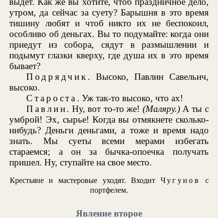
выдет. Как же вы хотите, чтоб праздничное дело,
утром, да сейчас за суету? Барышня в это время
тишину любят и чтоб никто их не беспокоил,
особливо об деньгах. Вы то подумайте: когда они
приедут из собора, сядут в размышлении и
подымут глазки кверху, где душа их в это время
бывает?
Подрядчик
. Высоко, Павлин Савельич,
высоко.
Староста
. Уж так-то высоко, что ах!
Павлин
. Ну, вот то-то же!
(Маляру.)
А ты с
умброй! Эх, сырье! Когда вы отмякнете сколько-
нибудь? Деньги деньгами, а тоже и время надо
знать. Мы суеты всеми мерами избегать
стараемся; а он за бычка-опоечка получать
пришел. Ну, ступайте на свое место.
Крестьяне и мастеровые уходят. Входит
Чугунов
с
портфелем.
Явление второе