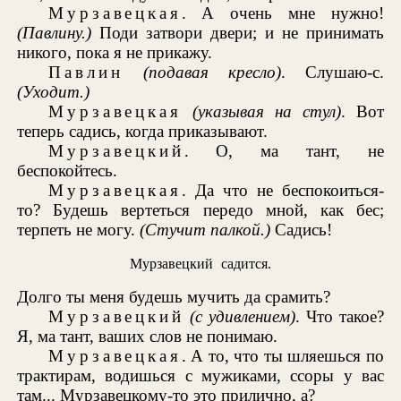
Мурзавецкая
. А очень мне нужно!
(Павлину.)
Поди затвори двери; и не принимать
никого, пока я не прикажу.
Павлин
(подавая кресло)
. Слушаю-с.
(Уходит.)
Мурзавецкая
(указывая на стул)
. Вот
теперь садись, когда приказывают.
Мурзавецкий
. О, ма тант, не
беспокойтесь.
Мурзавецкая
. Да что не беспокоиться-
то? Будешь вертеться передо мной, как бес;
терпеть не могу.
(Стучит палкой.)
Садись!
Мурзавецкий садится.
Долго ты меня будешь мучить да срамить?
Мурзавецкий
(с удивлением)
. Что такое?
Я, ма тант, ваших слов не понимаю.
Мурзавецкая
. А то, что ты шляешься по
трактирам, водишься с мужиками, ссоры у вас
там... Мурзавецкому-то это прилично, а?