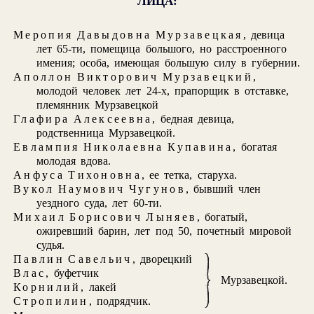
ЛИЦА:
Меропия Давыдовна Мурзавецкая
, девица
лет 65-ти, помещица большого, но расстроенного
имения; особа, имеющая большую силу в губернии.
Аполлон Викторович Мурзавецкий
,
молодой человек лет 24-х, прапорщик в отставке,
племянник Мурзавецкой
Глафира Алексеевна
, бедная девица,
родственница Мурзавецкой.
Евлампия Николаевна Купавина
, богатая
молодая вдова.
Анфуса Тихоновна
, ее тетка, старуха.
Вукол Наумович Чугунов
, бывший член
уездного суда, лет 60-ти.
Михаил Борисович Лыняев
, богатый,
ожиревший барин, лет под 50, почетный мировой
судья.
Павлин Савельич
, дворецкий
Влас
, буфетчик
Мурзавецкой.
Корнилий
, лакей
Стропилин
, подрядчик.