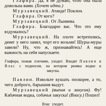
Глафира
. Да, я не думаю, чтоб она была
довольна вами.
(Хочет идти.)
Мурзавецкий
. Атанде! Поклон.
Глафира
. От кого?
Мурзавецкий
. От Лыняева.
Глафира
. Благодарю вас. Что это ему
вздумалось?
Мурзавецкий
. На охоте встретились,
денег у него занял, чорт его возьми! Шуры-муры
завели? Ну, что ж, признавайтесь! А еще
важность на себя напускаете.
Глафира, пожав плечами, уходит. Входят
Павлин
и
Влас
с подносом, на котором рюмка водки и
закуска.
Павлин
. Извольте кушать поскорее, а то,
чего доброго, барышня выдут.
Мурзавецкий
(выпив и закусив)
. Фу!
Кабачная водка, собачья закуска!
(Власу.)
Пошел!
Влас уходит.