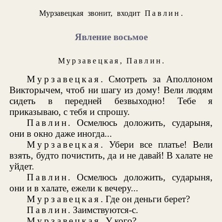
Мурзавецкая звонит, входит
Павлин
.
Явление восьмое
Мурзавецкая
,
Павлин
.
Мурзавецкая
. Смотреть за Аполлоном
Викторычем, чтоб ни шагу из дому! Вели людям
сидеть в передней безвыходно! Тебе я
приказываю, с тебя и спрошу.
Павлин
. Осмелюсь доложить, сударыня,
они в окно даже иногда...
Мурзавецкая
. Убери все платье! Вели
взять, будто почистить, да и не давай! В халате не
уйдет.
Павлин
. Осмелюсь доложить, сударыня,
они и в халате, ежели к вечеру...
Мурзавецкая
. Где он деньги берет?
Павлин
. Заимствуются-с.
Мурзавецкая
. У кого?