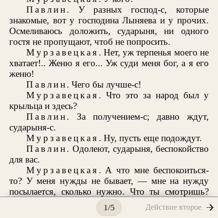
Павлин
. У разных господ-с, которые
знакомые, вот у господина Лыняева и у прочих.
Осмеливаюсь доложить, сударыня, ни одного
гостя не пропущают, чтоб не попросить.
Мурзавецкая
. Нет, уж терпенья моего не
хватает!.. Женю я его... Уж суди меня бог, а я его
женю!
Павлин
. Чего бы лучше-с!
Мурзавецкая
. Что это за народ был у
крыльца и здесь?
Павлин
. За получением-с; давно ждут,
сударыня-с.
Мурзавецкая
. Ну, пусть еще подождут.
Павлин
. Одолеют, сударыня, беспокойство
для вас.
Мурзавецкая
. А что мне беспокоиться-
то? У меня нужды не бывает, — мне на нужду
посылается, сколько нужно. Что ты смотришь?
Да, сколько нужно, столько и пошлется:
Действие второе
1/5
понадобится мне тысяча, будет тысяча,