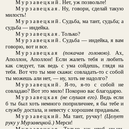
Мурзавецкий
. Нет, уж позвольте!
Мурзавецкая
. Ну, говори, сделай такую
милость!
Мурзавецкий
. Судьба, ма тант, судьба; а
судьба — индейка.
Мурзавецкая
. Только?
Мурзавецкий
. Судьба — индейка, я вам
говорю, вот и все.
Мурзавецкая
(покачав головою)
. Ах,
Аполлон, Аполлон! Если жалеть тебя и любить
как следует, так ведь с ума сойдешь, глядя на
тебя. Вот что ты мне скажи: совладать-то с собой
ты можешь али нет, — ну, хоть не надолго?
Мурзавецкий
. Я-то, я-то с собой не
совладаю? Вот это мило! Покорно вас благодарю.
Мурзавецкая
(не слушая его)
. Ведь если
б ты был хоть немного поприличнее, я бы тебе и
службу достала, и невесту с хорошим приданым.
Мурзавецкий
. Ма тант, ручку!
(Целует
руку
у Мурзавецкой.)
Мерси!
Мурзавецкая
. Только уж чтоб ни-ни,