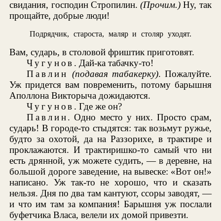
свидания, господин Стропилин.
(Прочим.)
Ну, так
прощайте, добрые люди!
Подрядчик, староста, маляр и столяр уходят.
Вам, сударь, в столовой фриштик приготовят.
Чугунов
. Дай-ка табачку-то!
Павлин
(подавая табакерку)
. Пожалуйте.
Уж придется вам повременить, потому барышня
Аполлона Викторыча дожидаются.
Чугунов
. Где же он?
Павлин
. Одно место у них. Просто срам,
сударь! В городе-то стыдятся: так возьмут ружье,
будто за охотой, да на Раззорихе, в трактире и
проклажаются. И трактиришко-то самый что ни
есть дрянной, уж можете судить, — в деревне, на
большой дороге заведение, на вывеске: «Вот он!»
написано. Уж так-то не хорошо, что и сказать
нельзя. Дня по два там кантуют, ссоры заводят, —
и что им там за компания! Барышня уж послали
буфетчика Власа, велели их домой привезти.