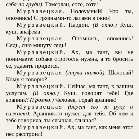
себя
по груди)
. Тамерлан, соте, соте!
Мурзавецкая
. Полоумный! Что ты,
опомнись! С грязными-то лапами в окно!
Мурзавецкий
. Пардон.
(В окно.)
Куш,
куш, анафема!
Мурзавецкая
. Опомнись, опомнись!
Сядь, сию минуту сядь!
Мурзавецкий
. Ах, ма тант, вы не
понимаете: собаке строгость нужна, а то бросить
ее, удавить придется.
Мурзавецкая
(стуча палкой)
. Шалопай!
Кому я говорю?
Мурзавецкий
. Сейчас, ма тант, к вашим
услугам.
(В окно.)
Куш, говорят тебе! Где
арапник?
(Громко.)
Человек, подай арапник!
Мурзавецкая
(берет его за руку и
сажает)
. Арапник-то нужен для тебя. Об чем я
тебе говорила, ты слышал, слышал?
Мурзавецкий
. Ах, ма тант, как меня этот
пес расстроил!