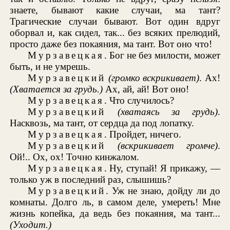
знаете, бывают какие случаи, ма тант?
Трагические случаи бывают. Вот один вдруг
оборвал и, как сидел, так... без всяких прелюдий,
просто даже без покаяния, ма тант. Вот оно что!
Мурзавецкая
. Бог не без милости, может
быть, и не умрешь.
Мурзавецкий
(громко вскрикивает)
. Ах!
(Хватается за грудь.)
Ах, ай, ай! Вот оно!
Мурзавецкая
. Что случилось?
Мурзавецкий
(хватаясь за грудь)
.
Насквозь, ма тант, от сердца да под лопатку.
Мурзавецкая
. Пройдет, ничего.
Мурзавецкий
(вскрикивает громче)
.
Ой!.. Ох, ох! Точно кинжалом.
Мурзавецкая
. Ну, ступай! Я прикажу, —
только уж в последний раз, слышишь?
Мурзавецкий
. Уж не знаю, дойду ли до
комнаты. Долго ль, в самом деле, умереть! Мне
жизнь копейка, да ведь без покаяния, ма тант...
(Уходит.)