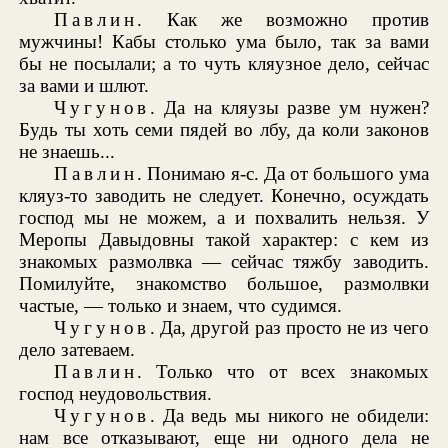
Павлин
. Как же возможно против
мужчины! Кабы столько ума было, так за вами
бы не посылали; а то чуть кляузное дело, сейчас
за вами и шлют.
Чугунов
. Да на кляузы разве ум нужен?
Будь ты хоть семи пядей во лбу, да коли законов
не знаешь...
Павлин
. Понимаю я-с. Да от большого ума
кляуз-то заводить не следует. Конечно, осуждать
господ мы не можем, а и похвалить нельзя. У
Меропы Давыдовны такой характер: с кем из
знакомых размолвка — сейчас тяжбу заводить.
Помилуйте, знакомство большое, размолвки
частые, — только и знаем, что судимся.
Чугунов
. Да, другой раз просто не из чего
дело затеваем.
Павлин
. Только что от всех знакомых
господ неудовольствия.
Чугунов
. Да ведь мы никого не обидели:
нам все отказывают, еще ни одного дела не