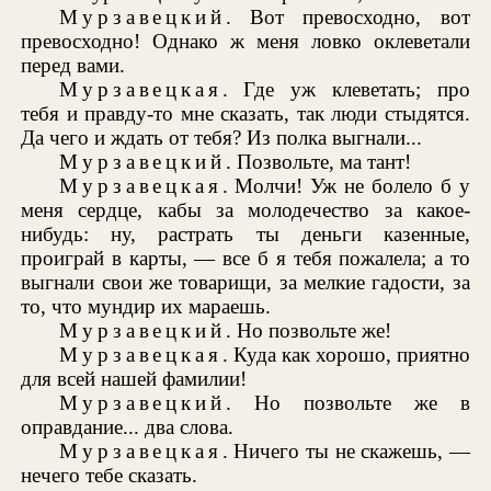
Мурзавецкий
. Вот превосходно, вот
превосходно! Однако ж меня ловко оклеветали
перед вами.
Мурзавецкая
. Где уж клеветать; про
тебя и правду-то мне сказать, так люди стыдятся.
Да чего и ждать от тебя? Из полка выгнали...
Мурзавецкий
. Позвольте, ма тант!
Мурзавецкая
. Молчи! Уж не болело б у
меня сердце, кабы за молодечество за какое-
нибудь: ну, растрать ты деньги казенные,
проиграй в карты, — все б я тебя пожалела; а то
выгнали свои же товарищи, за мелкие гадости, за
то, что мундир их мараешь.
Мурзавецкий
. Но позвольте же!
Мурзавецкая
. Куда как хорошо, приятно
для всей нашей фамилии!
Мурзавецкий
. Но позвольте же в
оправдание... два слова.
Мурзавецкая
. Ничего ты не скажешь, —
нечего тебе сказать.