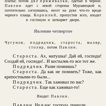
платье; потом
две приживалки
, одетые в черное.
Павлин
идет с левой стороны Мурзавецкой и,
почтительно согнувшись, несет на руке что-то вроде
черного плаща.
Корнилий
, пропустив всех, входит
в гостиную и затворяет двери.
Явление четвертое
Чугунов
,
подрядчик
,
староста
,
маляр
,
столяр
, потом
Павлин
.
Староста
. Ах, матушка! Дай ей, господи!
Создай ей, господи!.. И костылек-то все тот же.
Подрядчик
. Разве помнишь?
Староста
. Да как не помнить? Тоже, как
крепостными-то были...
Подрядчик
. Так хаживал по вас?
Староста
. Еще как хаживал-то!
Входит
Павлин
.
Павлин
. Не в час, господа, пришли.