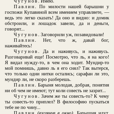
Чугунов
. Имею.
Павлин
. По милости нашей барышни у
госпожи Купавиной всем имением управляете, —
ведь это легко сказать! Да оно и видно: и домик
обстроили, и лошадок завели, да и деньги,
говорят...
Чугунов
. Заговорили уж, позавидовали!
Павлин
. Нет, что ж, давай бог,
наживайтесь!
Чугунов
. Да и наживусь, и наживусь.
Разговаривай еще! Посмотрю, что ль, я на кого!
Я видал нужду-то, в чем она ходит. Мундир-то
мой помнишь, давно ль я его снял? Так вытерся,
что только одни нитки остались; сарафан ли это,
мундир ли, не скоро разберешь.
Павлин
. Барыня молодая, добрая, понятия
ни об чем не имеют; тут коли совесть не зазрит...
Чугунов
. Зачем же ты совесть-то? К чему
ты совесть-то приплел? В философию пускаться
тебе не по чину...
Павлин
(взглянув в окно)
. Барышня идут.