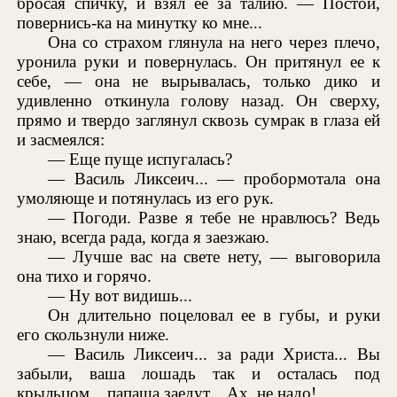
бросая спичку, и взял ее за талию. — Постой,
повернись-ка на минутку ко мне...
Она со страхом глянула на него через плечо,
уронила руки и повернулась. Он притянул ее к
себе, — она не вырывалась, только дико и
удивленно откинула голову назад. Он сверху,
прямо и твердо заглянул сквозь сумрак в глаза ей
и засмеялся:
— Еще пуще испугалась?
— Василь Ликсеич... — пробормотала она
умоляюще и потянулась из его рук.
— Погоди. Разве я тебе не нравлюсь? Ведь
знаю, всегда рада, когда я заезжаю.
— Лучше вас на свете нету, — выговорила
она тихо и горячо.
— Ну вот видишь...
Он длительно поцеловал ее в губы, и руки
его скользнули ниже.
— Василь Ликсеич... за ради Христа... Вы
забыли, ваша лошадь так и осталась под
крыльцом... папаша заедут... Ах, не надо!