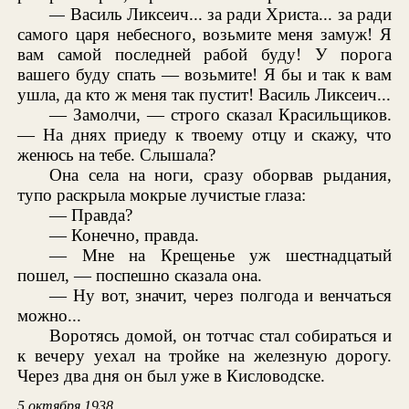
—
Василь Ликсеич... за ради Христа... за ради
самого царя небесного, возьмите меня замуж! Я
вам самой последней рабой буду! У порога
вашего буду спать — возьмите! Я бы и так к вам
ушла, да кто ж меня так пустит! Василь Ликсеич...
— Замолчи, — строго сказал Красильщиков.
— На днях приеду к твоему отцу и скажу, что
женюсь на тебе. Слышала?
Она села на ноги, сразу оборвав рыдания,
тупо раскрыла мокрые лучистые глаза:
— Правда?
— Конечно, правда.
— Мне на Крещенье уж шестнадцатый
пошел, — поспешно сказала она.
— Ну вот, значит, через полгода и венчаться
можно...
Воротясь домой, он тотчас стал собираться и
к вечеру уехал на тройке на железную дорогу.
Через два дня он был уже в Кисловодске.
5 октября 1938