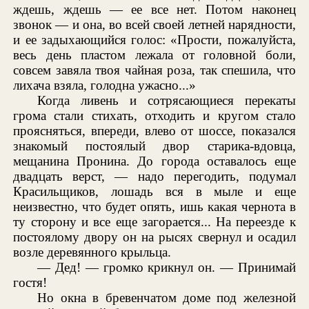
ждешь, ждешь — ее все нет. Потом наконец
звонок — и она, во всей своей летней нарядности,
и ее задыхающийся голос: «Прости, пожалуйста,
весь день пластом лежала от головной боли,
совсем завяла твоя чайная роза, так спешила, что
лихача взяла, голодна ужасно...»
Когда ливень и сотрясающиеся перекаты
грома стали стихать, отходить и кругом стало
проясняться, впереди, влево от шоссе, показался
знакомый постоялый двор старика-вдовца,
мещанина Пронина. До города оставалось еще
двадцать верст, — надо перегодить, подумал
Красильщиков, лошадь вся в мыле и еще
неизвестно, что будет опять, ишь какая чернота в
ту сторону и все еще загорается... На переезде к
постоялому двору он на рысях свернул и осадил
возле деревянного крыльца.
— Дед! — громко крикнул он. — Принимай
гостя!
Но окна в бревенчатом доме под железной