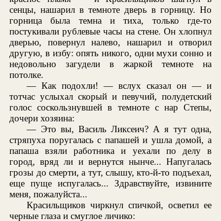
сенцы, нашарил в темноте дверь в горницу. Но
горница была темна и тиха, только где-то
постукивали рублевые часы на стене. Он хлопнул
дверью, повернул налево, нашарил и отворил
другую, в избу: опять никого, одни мухи сонно и
недовольно загудели в жаркой темноте на
потолке.
— Как подохли! — вслух сказал он — и
тотчас услыхал скорый и певучий, полудетский
голос соскользнувшей в темноте с нар Степы,
дочери хозяина:
— Это вы, Василь Ликсеич? А я тут одна,
стряпуха поругалась с папашей и ушла домой, а
папаша взяли работника и уехали по делу в
город, вряд ли и вернутся нынче... Напугалась
грозы до смерти, а тут, слышу, кто-й-то подъехал,
еще пуще испугалась... Здравствуйте, извините
меня, пожалуйста...
Красильщиков чиркнул спичкой, осветил ее
черные глаза и смуглое личико: