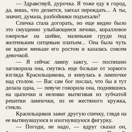
— Здравствуй, дурочка. Я тоже еду в город,
да, вишь, что делается, заехал переждать... А ты,
значит, думала, разбойники подъехали?
Спичка стала догорать, но еще видно было
это смущенно улыбающееся личико, коралловое
ожерелье на шейке, маленькие груди под
желтеньким ситцевым платьем... Она была чуть
не вдвое меньше его ростом и казалась совсем
девочкой.
— Я сейчас лампу зажгу, — поспешно
заговорила она, смутясь еще больше от зоркого
взгляда Красильщикова, и кинулась к лампочке
над столом. — Вас сам бог послал, что бы я тут
делала одна, — певуче говорила она, поднявшись
на цыпочки и неловко вытягивая из зубчатой
решетки лампочки, из ее жестяного кружка,
стекло.
Красильщиков зажег другую спичку, глядя на
ее вытянувшуюся и изогнувшуюся фигурку.
— Погоди, не надо, — вдруг сказал он,