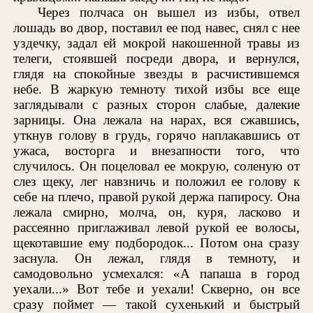
Через полчаса он вышел из избы, отвел
лошадь во двор, поставил ее под навес, снял с нее
уздечку, задал ей мокрой накошенной травы из
телеги, стоявшей посреди двора, и вернулся,
глядя на спокойные звезды в расчистившемся
небе. В жаркую темноту тихой избы все еще
заглядывали с разных сторон слабые, далекие
зарницы. Она лежала на нарах, вся сжавшись,
уткнув голову в грудь, горячо наплакавшись от
ужаса, восторга и внезапности того, что
случилось. Он поцеловал ее мокрую, соленую от
слез щеку, лег навзничь и положил ее голову к
себе на плечо, правой рукой держа папиросу. Она
лежала смирно, молча, он, куря, ласково и
рассеянно приглаживал левой рукой ее волосы,
щекотавшие ему подбородок... Потом она сразу
заснула. Он лежал, глядя в темноту, и
самодовольно усмехался: «А папаша в город
уехали...» Вот тебе и уехали! Скверно, он все
сразу поймет — такой сухенький и быстрый