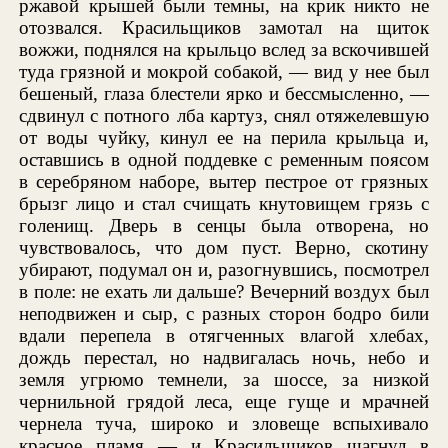
ржавой крышей были темны, на крик никто не
отозвался. Красильщиков замотал на щиток
вожжи, поднялся на крыльцо вслед за вскочившей
туда грязной и мокрой собакой, — вид у нее был
бешеный, глаза блестели ярко и бессмысленно, —
сдвинул с потного лба картуз, снял отяжелевшую
от воды чуйку, кинул ее на перила крыльца и,
оставшись в одной поддевке с ременным поясом
в серебряном наборе, вытер пестрое от грязных
брызг лицо и стал счищать кнутовищем грязь с
голенищ. Дверь в сенцы была отворена, но
чувствовалось, что дом пуст. Верно, скотину
убирают, подумал он и, разогнувшись, посмотрел
в поле: не ехать ли дальше? Вечерний воздух был
неподвижен и сыр, с разных сторон бодро били
вдали перепела в отягченных влагой хлебах,
дождь перестал, но надвигалась ночь, небо и
земля угрюмо темнели, за шоссе, за низкой
чернильной грядой леса, еще гуще и мрачней
чернела туча, широко и зловеще вспыхивало
красное пламя — и Красильщиков шагнул в