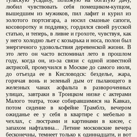
любил чувствовать себя помещиком-купцом,
вышедшим из мужиков, пил лафит и курил из
золотого портсигара, а носил смазные сапоги,
косоворотку и поддевку, гордился своей русской
статью, и теперь, в ливне и грохоте, чувствуя, как
у него холодно льет с козырька и носа, полон был
энергичного удовольствия деревенской жизни. В
это лето он часто вспоминал лето в прошлом
году, когда он, из-за связи с одной известной
актрисой, промучился в Москве до самого июля,
до отъезда ее в Кисловодск: безделье, жара,
горячая вонь и зеленый дым от пылающего в
железных чанах асфальта в развороченных
улицах, завтраки в Троицком низке с актерами
Малого театра, тоже собиравшимися на Кавказ,
потом сидение в кофейне Трамблэ, вечером
ожиданье ее у себя в квартире с мебелью в
чехлах, с люстрами и картинами в кисее, с
запахом нафталина... Летние московские вечера
бесконечны, темнеет только к одиннадцати, и вот