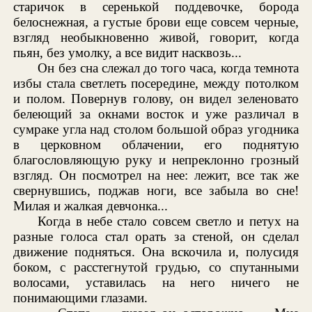
старичок в серенькой поддевочке, борода
белоснежная, а густые брови еще совсем черные,
взгляд необыкновенно живой, говорит, когда
пьян, без умолку, а все видит насквозь...
Он без сна слежал до того часа, когда темнота
избы стала светлеть посередине, между потолком
и полом. Повернув голову, он видел зеленовато
белеющий за окнами восток и уже различал в
сумраке угла над столом большой образ угодника
в церковном облачении, его поднятую
благословляющую руку и непреклонно грозный
взгляд. Он посмотрел на нее: лежит, все так же
свернувшись, поджав ноги, все забыла во сне!
Милая и жалкая девчонка...
Когда в небе стало совсем светло и петух на
разные голоса стал орать за стеной, он сделал
движение подняться. Она вскочила и, полусидя
боком, с расстегнутой грудью, со спутанными
волосами, уставилась на него ничего не
понимающими глазами.