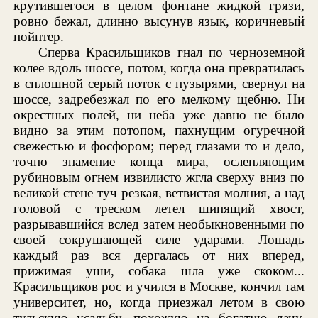
крутившегося в целом фонтане жидкой грязи,
ровно бежал, длинно высунув язык, коричневый
пойнтер.
Сперва Красильщиков гнал по черноземной
колее вдоль шоссе, потом, когда она превратилась
в сплошной серый поток с пузырями, свернул на
шоссе, задребезжал по его мелкому щебню. Ни
окрестных полей, ни неба уже давно не было
видно за этим потопом, пахнущим огуречной
свежестью и фосфором; перед глазами то и дело,
точно знамение конца мира, ослепляющим
рубиновым огнем извилисто жгла сверху вниз по
великой стене туч резкая, ветвистая молния, а над
головой с треском летел шипящий хвост,
разрывавшийся вслед затем необыкновенными по
своей сокрушающей силе ударами. Лошадь
каждый раз вся дергалась от них вперед,
прижимая уши, собака шла уже скоком...
Красильщиков рос и учился в Москве, кончил там
университет, но, когда приезжал летом в свою
тульскую усадьбу, похожую на богатую дачу,