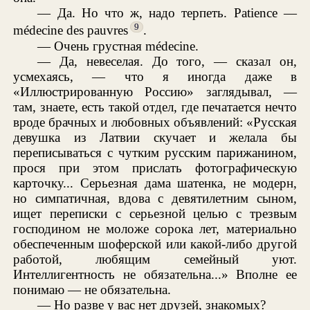
— Да. Но что ж, надо терпеть. Patience —
9
médecine des pauvres
.
— Очень грустная médecine.
— Да, невеселая. До того, — сказал он,
усмехаясь, — что я иногда даже в
«Иллюстрированную Россию» заглядывал, —
там, знаете, есть такой отдел, где печатается нечто
вроде брачных и любовных объявлений: «Русская
девушка из Латвии скучает и желала бы
переписываться с чутким русским парижанином,
прося при этом прислать фотографическую
карточку... Серьезная дама шатенка, не модерн,
но симпатичная, вдова с девятилетним сыном,
ищет переписки с серьезной целью с трезвым
господином не моложе сорока лет, материально
обеспеченным шоферской или какой-либо другой
работой, любящим семейный уют.
Интеллигентность не обязательна...» Вполне ее
понимаю — не обязательна.
— Но разве у вас нет друзей, знакомых?