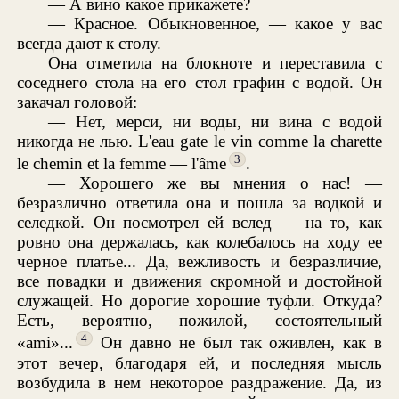
— А вино какое прикажете?
— Красное. Обыкновенное, — какое у вас
всегда дают к столу.
Она отметила на блокноте и переставила с
соседнего стола на его стол графин с водой. Он
закачал головой:
— Нет, мерси, ни воды, ни вина с водой
никогда не лью. L'eau gate le vin comme la charette
3
le chemin et la femme — l'âme
.
— Хорошего же вы мнения о нас! —
безразлично ответила она и пошла за водкой и
селедкой. Он посмотрел ей вслед — на то, как
ровно она держалась, как колебалось на ходу ее
черное платье... Да, вежливость и безразличие,
все повадки и движения скромной и достойной
служащей. Но дорогие хорошие туфли. Откуда?
Есть, вероятно, пожилой, состоятельный
4
«ami»...
Он давно не был так оживлен, как в
этот вечер, благодаря ей, и последняя мысль
возбудила в нем некоторое раздражение. Да, из