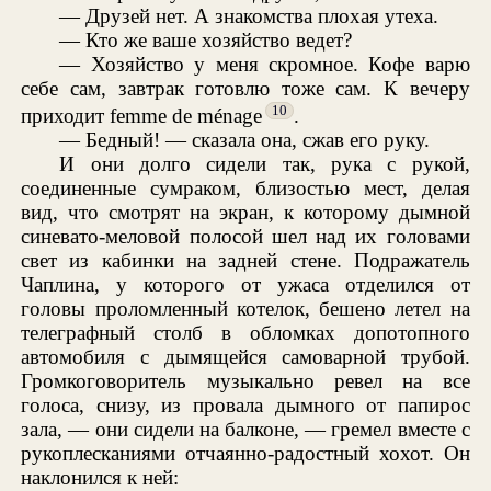
— Друзей нет. А знакомства плохая утеха.
— Кто же ваше хозяйство ведет?
— Хозяйство у меня скромное. Кофе варю
себе сам, завтрак готовлю тоже сам. К вечеру
10
приходит femme de ménage
.
— Бедный! — сказала она, сжав его руку.
И они долго сидели так, рука с рукой,
соединенные сумраком, близостью мест, делая
вид, что смотрят на экран, к которому дымной
синевато-меловой полосой шел над их головами
свет из кабинки на задней стене. Подражатель
Чаплина, у которого от ужаса отделился от
головы проломленный котелок, бешено летел на
телеграфный столб в обломках допотопного
автомобиля с дымящейся самоварной трубой.
Громкоговоритель музыкально ревел на все
голоса, снизу, из провала дымного от папирос
зала, — они сидели на балконе, — гремел вместе с
рукоплесканиями отчаянно-радостный хохот. Он
наклонился к ней: