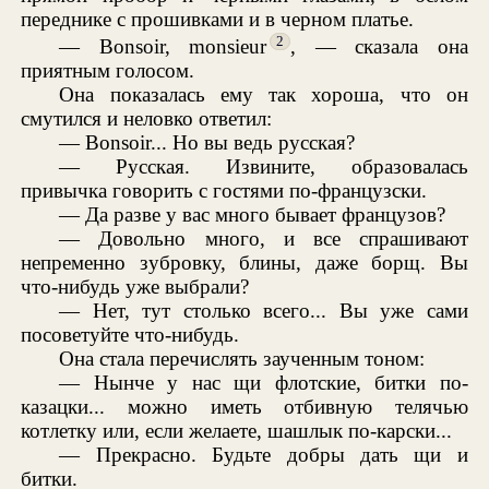
переднике с прошивками и в черном платье.
2
— Bonsoir, monsieur
, — сказала она
приятным голосом.
Она показалась ему так хороша, что он
смутился и неловко ответил:
— Bonsoir... Но вы ведь русская?
— Русская. Извините, образовалась
привычка говорить с гостями по-французски.
— Да разве у вас много бывает французов?
— Довольно много, и все спрашивают
непременно зубровку, блины, даже борщ. Вы
что-нибудь уже выбрали?
— Нет, тут столько всего... Вы уже сами
посоветуйте что-нибудь.
Она стала перечислять заученным тоном:
— Нынче у нас щи флотские, битки по-
казацки... можно иметь отбивную телячью
котлетку или, если желаете, шашлык по-карски...
— Прекрасно. Будьте добры дать щи и
битки.