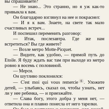
вы спрашиваете?
— Не знаю... Это странно, но я уж как-то
привыкла к вам.
Он благодарно взглянул на нее и покраснел:
— И я к вам. Знаете, на свете так мало
счастливых встреч...
И поспешил переменить разговор:
— Итак, послезавтра. Где же нам
встретиться? Вы где живете?
— Возле метро Motte-Picquet.
— Видите, как удобно, — прямой путь до
Etoile. Я буду ждать вас там при выходе из метро
ровно в восемь с половиной.
— Мерси.
Он шутливо поклонился:
6
— C'est moi qui vous remercie
. Уложите
детей, — улыбаясь, сказал он, чтобы узнать, нет
ли у нее ребенка, — и приезжайте.
— Слава богу, этого добра у меня нет, —
ответила она и плавно понесла от него тарелки.