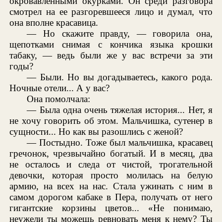
окровавленными окурками. Он среди разговора
смотрел на ее разгоревшееся лицо и думал, что
она вполне красавица.
— Но скажите правду, — говорила она,
щепотками снимая с кончика языка крошки
табаку, — ведь были же у вас встречи за эти
годы?
— Были. Но вы догадываетесь, какого рода.
Ночные отели... А у вас?
Она помолчала:
— Была одна очень тяжелая история... Нет, я
не хочу говорить об этом. Мальчишка, сутенер в
сущности... Но как вы разошлись с женой?
— Постыдно. Тоже был мальчишка, красавец
гречонок, чрезвычайно богатый. И в месяц, два
не осталось и следа от чистой, трогательной
девочки, которая просто молилась на белую
армию, на всех на нас. Стала ужинать с ним в
самом дорогом кабаке в Пера, получать от него
гигантские корзины цветов... «Не понимаю,
неужели ты можешь ревновать меня к нему? Ты