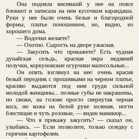
Она подняла висевший у нее на поясе
блокнот и записала на нем кусочком карандаша.
Руки у нее были очень белые и благородной
формы, платье поношенное, но, видно, из
хорошего дома.
— Водочки желаете?
— Охотно. Сырость на дворе ужасная.
— Закусить что прикажете? Есть чудная
дунайская сельдь, красная икра недавней
получки, коркуновские огурчики малосольные...
Он опять взглянул на нее: очень красив
белый передник с прошивками на черном платье,
красиво выдаются под ним груди сильной
молодой женщины... полные губы не накрашены,
но свежи, на голове просто свернутая черная
коса, но кожа на белой руке холеная, ногти
блестящие и чуть розовые, — виден маникюр...
— Что я прикажу закусить? — сказал он,
улыбаясь. — Если позволите, только селедку с
горячим картофелем.