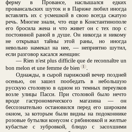
ферму в Провансе, наслышался едких
провансальских шуток и в Париже любил иногда
вставлять их с усмешкой в свою всегда сжатую
речь. Многие знали, что еще в Константинополе
его бросила жена и что живет он с тех пор с
постоянной раной в душе. Он никогда и никому
не открывал тайны этой раны, но иногда
невольно намекал на нее, — неприятно шутил,
если разговор касался женщин:
— Rien n'est plus difficile que de reconnaître un
1
bon melon et une femme de bien
.
Однажды, в сырой парижский вечер поздней
осенью, он зашел пообедать в небольшую
русскую столовую в одном из темных переулков
возле улицы Пасси. При столовой было нечто
вроде гастрономического магазина — он
бессознательно остановился перед его широким
окном, за которым были видны на подоконнике
розовые бутылки конусом с рябиновкой и желтые
кубастые с зубровкой, блюдо с засохшими