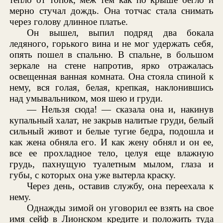
мерно стучал дождь. Она тотчас стала снимать
через голову длинное платье.
Он вышел, выпил подряд два бокала
ледяного, горького вина и не мог удержать себя,
опять пошел в спальню. В спальне, в большом
зеркале на стене напротив, ярко отражалась
освещенная ванная комната. Она стояла спиной к
нему, вся голая, белая, крепкая, наклонившись
над умывальником, моя шею и груди.
— Нельзя сюда! — сказала она и, накинув
купальный халат, не закрыв налитые груди, белый
сильный живот и белые тугие бедра, подошла и
как жена обняла его. И как жену обнял и он ее,
все ее прохладное тело, целуя еще влажную
грудь, пахнущую туалетным мылом, глаза и
губы, с которых она уже вытерла краску.
Через день, оставив службу, она переехала к
нему.
Однажды зимой он уговорил ее взять на свое
имя сейф в Лионском кредите и положить туда