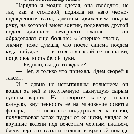
Нарядно и модно одетая, она свободно, не
так, как в столовой, подняла на него черно-
подведенные глаза, дамским движением подала
руку, на которой висел зонтик, подхватив другой
подол длинного вечернего платья, — он
обрадовался еще больше: «Вечернее платье, —
значит, тоже думала, что после синема поедем
куда-нибудь», — и отвернул край ее перчатки,
поцеловал кисть белой руки.
— Бедный, вы долго ждали?
— Нет, я только что приехал. Идем скорей в
такси...
И с давно не испытанным волнением он
вошел за ней в полутемную пахнущую сырым
сукном карету. На повороте карету сильно
качнуло, внутренность ее на мгновение осветил
фонарь, — он невольно поддержал ее за талию,
почувствовал запах пудры от ее щеки, увидал ее
крупные колени под вечерним черным платьем,
блеск черного глаза и полные в красной помаде