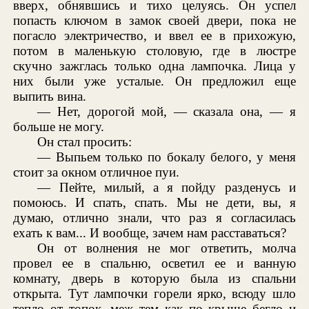
вверх, обнявшись и тихо целуясь. Он успел
попасть ключом в замок своей двери, пока не
погасло электричество, и ввел ее в прихожую,
потом в маленькую столовую, где в люстре
скучно зажглась только одна лампочка. Лица у
них были уже усталые. Он предложил еще
выпить вина.
— Нет, дорогой мой, — сказала она, — я
больше не могу.
Он стал просить:
— Выпьем только по бокалу белого, у меня
стоит за окном отличное пуи.
— Пейте, милый, а я пойду разденусь и
помоюсь. И спать, спать. Мы не дети, вы, я
думаю, отлично знали, что раз я согласилась
ехать к вам... И вообще, зачем нам расставаться?
Он от волнения не мог ответить, молча
провел ее в спальню, осветил ее и ванную
комнату, дверь в которую была из спальни
открыта. Тут лампочки горели ярко, всюду шло
тепло от топок, меж тем как по крыше бегло и