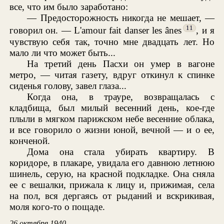
все, что им было заработано:
— Предосторожность никогда не мешает, —
11
говорил он. — L'amour fait danser les ânes
, и я
чувствую себя так, точно мне двадцать лет. Но
мало ли что может быть...
На третий день Пасхи он умер в вагоне
метро, — читая газету, вдруг откинул к спинке
сиденья голову, завел глаза...
Когда она, в трауре, возвращалась с
кладбища, был милый весенний день, кое-где
плыли в мягком парижском небе весенние облака,
и все говорило о жизни юной, вечной — и о ее,
конченой.
Дома она стала убирать квартиру. В
коридоре, в плакаре, увидала его давнюю летнюю
шинель, серую, на красной подкладке. Она сняла
ее с вешалки, прижала к лицу и, прижимая, села
на пол, вся дергаясь от рыданий и вскрикивая,
моля кого-то о пощаде.
26 октября 1940