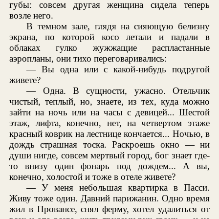
губы: совсем другая женщина сидела теперь
возле него.
В темном зале, глядя на сияющую белизну
экрана, по которой косо летали и падали в
облаках гулко жужжащие распластанные
аэропланы, они тихо переговаривались:
— Вы одна или с какой-нибудь подругой
живете?
— Одна. В сущности, ужасно. Отельчик
чистый, теплый, но, знаете, из тех, куда можно
зайти на ночь или на часы с девицей... Шестой
этаж, лифта, конечно, нет, на четвертом этаже
красный коврик на лестнице кончается... Ночью, в
дождь страшная тоска. Раскроешь окно — ни
души нигде, совсем мертвый город, бог знает где-
то внизу один фонарь под дождем... А вы,
конечно, холостой и тоже в отеле живете?
— У меня небольшая квартирка в Пасси.
Живу тоже один. Давний парижанин. Одно время
жил в Провансе, снял ферму, хотел удалиться от