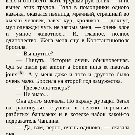
всех и ото всего, жить трудами рук своих — и не
вынес этих трудов. Взял в помощники одного
казачка, оказался пьяница, мрачный, страшный во
хмелю человек, завел кур, кроликов — дохнут,
мул однажды чуть не загрыз меня, — очень злое
и умное животное... И, главное, полное
одиночество. Жена меня еще в Константинополе
бросила.
— Вы шутите?
— Ничуть. История очень обыкновенная.
Qui se marie par amour a bonne nuits et mauvais
8
jours
. А у меня даже и того и другого было
очень мало. Бросила на второй год замужества.
— Где же она теперь?
— Не знаю...
Она долго молчала. По экрану дурацки бегал
на раскинутых ступнях в нелепо огромных
разбитых башмаках и в котелке набок какой-то
подражатель Чаплина.
— Да, вам, верно, очень одиноко, — сказала
она.