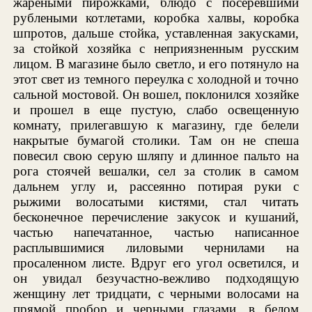
жареными пирожками, блюдо с посеревшими
рублеными котлетами, коробка халвы, коробка
шпротов, дальше стойка, уставленная закусками,
за стойкой хозяйка с неприязненным русским
лицом. В магазине было светло, и его потянуло на
этот свет из темного переулка с холодной и точно
сальной мостовой. Он вошел, поклонился хозяйке
и прошел в еще пустую, слабо освещенную
комнату, прилегавшую к магазину, где белели
накрытые бумагой столики. Там он не спеша
повесил свою серую шляпу и длинное пальто на
рога стоячей вешалки, сел за столик в самом
дальнем углу и, рассеянно потирая руки с
рыжими волосатыми кистями, стал читать
бесконечное перечисление закусок и кушаний,
частью напечатанное, частью написанное
расплывшимися лиловыми чернилами на
просаленном листе. Вдруг его угол осветился, и
он увидал безучастно-вежливо подходящую
женщину лет тридцати, с черными волосами на
прямой пробор и черными глазами, в белом