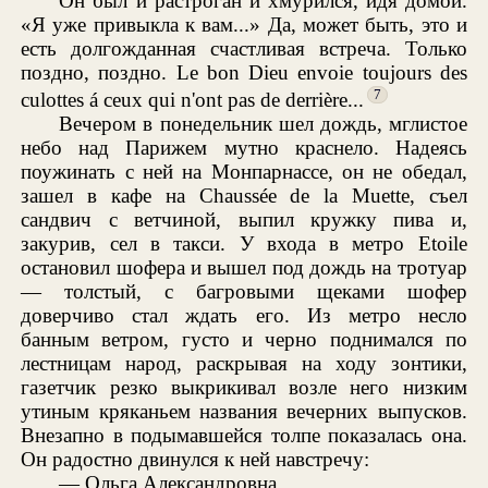
Он был и растроган и хмурился, идя домой.
«Я уже привыкла к вам...» Да, может быть, это и
есть долгожданная счастливая встреча. Только
поздно, поздно. Le bon Dieu envoie toujours des
7
culottes á ceux qui n'ont pas de derrière...
Вечером в понедельник шел дождь, мглистое
небо над Парижем мутно краснело. Надеясь
поужинать с ней на Монпарнассе, он не обедал,
зашел в кафе на Chaussée de la Muette, съел
сандвич с ветчиной, выпил кружку пива и,
закурив, сел в такси. У входа в метро Etoile
остановил шофера и вышел под дождь на тротуар
— толстый, с багровыми щеками шофер
доверчиво стал ждать его. Из метро несло
банным ветром, густо и черно поднимался по
лестницам народ, раскрывая на ходу зонтики,
газетчик резко выкрикивал возле него низким
утиным кряканьем названия вечерних выпусков.
Внезапно в подымавшейся толпе показалась она.
Он радостно двинулся к ней навстречу:
— Ольга Александровна...