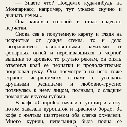
— Знаете что? Поедемте куда-нибудь на
Монпарнасс, например, тут ужасно скучно и
дышать нечем...
Она кивнула головой и стала надевать
перчатки.
Снова сев в полутемную карету и глядя на
искристые от дождя стекла, то и дело
загоравшиеся разноцветными алмазами от
фонарных огней и переливавшихся в черной
вышине то кровью, то ртутью реклам, он опять
отвернул край ее перчатки и продолжительно
поцеловал руку. Она посмотрела на него тоже
странно искрящимися глазами с угольно-
крупными ресницами и любовно-грустно
потянулась к нему лицом, полными, с сладким
помадным вкусом губами.
В кафе «Coupole» начали с устриц и анжу,
потом заказали куропаток и красного бордо. За
кофе с желтым шартрезом оба слегка охмелели.
Много курили, пепельница была полна ее