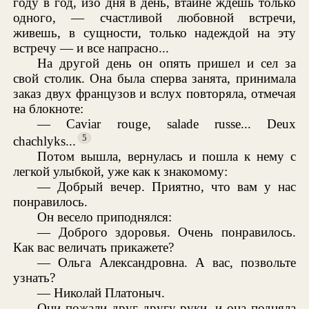
году в год, изо дня в день, втайне ждешь только
одного, — счастливой любовной встречи,
живешь, в сущности, только надеждой на эту
встречу — и все напрасно...
На другой день он опять пришел и сел за
свой столик. Она была сперва занята, принимала
заказ двух французов и вслух повторяла, отмечая
на блокноте:
— Caviar rouge, salade russe... Deux
5
chachlyks...
Потом вышла, вернулась и пошла к нему с
легкой улыбкой, уже как к знакомому:
— Добрый вечер. Приятно, что вам у нас
понравилось.
Он весело приподнялся:
— Доброго здоровья. Очень понравилось.
Как вас величать прикажете?
— Ольга Александровна. А вас, позвольте
узнать?
— Николай Платоныч.
Они пожали друг другу руки, и она подняла