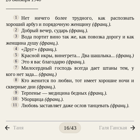
Нет ничего более трудного, как распознать
1
хороший арбуз и порядочную женщину
(франц.).
Добрый вечер, сударь
(франц.).
2
Вода портит вино так же, как повозка дорогу и как
3
женщина душу
(франц.).
«Друг»
(франц.).
4
Красной икры, винегрета... Два шашлыка...
(франц.)
5
Это я вас благодарю
(франц.).
6
Милосердный господь всегда дает штаны тем, у
7
кого нет зада...
(франц.)
Кто женится по любви, тот имеет хорошие ночи и
8
скверные дни
(франц.).
Терпенье — медицина бедных
(франц.).
9
Уборщица
(франц.).
10
Любовь заставляет даже ослов танцевать
(франц.).
11
Таня
Галя Ганская
16/43