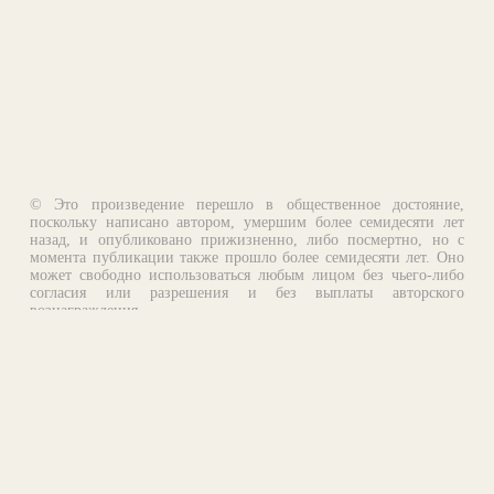
© Это произведение перешло в общественное достояние,
поскольку написано автором, умершим более семидесяти лет
назад, и опубликовано прижизненно, либо посмертно, но с
момента публикации также прошло более семидесяти лет. Оно
может свободно использоваться любым лицом без чьего-либо
согласия или разрешения и без выплаты авторского
вознаграждения.
Email:
otklik@ilibrary.ru
О библиотеке
Реклама на сайте
©1996—2026 Алексей Комаров. Подборка произведений,
оформление, программирование.