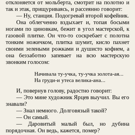
отклоняется от мольберта, смотрит на полотно и
так и этак, прищуриваясь, и рассеянно говорит:
— Ну, станция. Подогревай второй кофейник.
Она облегченно вздыхает и, топая босыми
ногами по циновкам, бежит в угол мастерской, к
газовой плитке. Он что-то соскребает с полотна
тонким ножичком, плитка шумит, кисло пахнет
своими зелеными рожками и душисто кофием, а
она беззаботно запевает на всю мастерскую
звонким голосом:
Начивала ту-учка, ту-учка золота-ая...
На груди-и утеса велика-ана...
И, повернув голову, радостно говорит:
— Это мине художник Ярцев выучил. Вы его
знавали?
— Знал немного. Долговязый такой?
— Он самый.
— Даровитый малый был, но дубина
порядочная. Он ведь, кажется, помер?