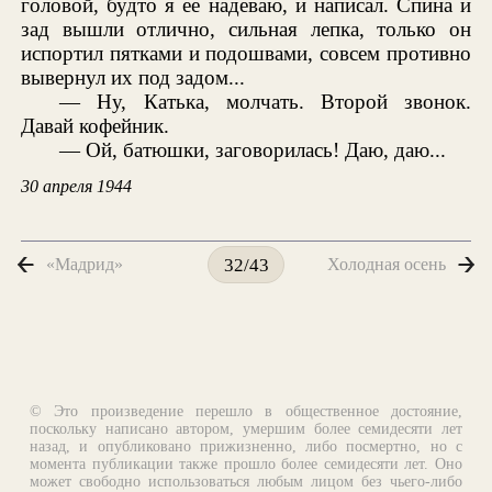
головой, будто я ее надеваю, и написал. Спина и
зад вышли отлично, сильная лепка, только он
испортил пятками и подошвами, совсем противно
вывернул их под задом...
— Ну, Катька, молчать. Второй звонок.
Давай кофейник.
— Ой, батюшки, заговорилась! Даю, даю...
30 апреля 1944
«Мадрид»
Холодная осень
32/43
© Это произведение перешло в общественное достояние,
поскольку написано автором, умершим более семидесяти лет
назад, и опубликовано прижизненно, либо посмертно, но с
момента публикации также прошло более семидесяти лет. Оно
может свободно использоваться любым лицом без чьего-либо