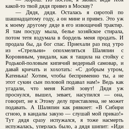
какой-то твой дядя привез в Москву?
— Дядя, дядя. Осталась я сиротой по
шашнадцатому году, а он мине и привез. Это уж
к моему другому дяде в его извощичий трактир.
Я там посуду мыла, белье хозяйское стирала,
потом тетя вздумала в бордель меня продать. И
продала бы, да бог спас. Приехали раз под утро
из «Стрельни» опохмеляться Шаляпин с
Коровиным, увидали, как я тащила на стойку с
Родькой-половым кипячий ведерный самовар, и
давай кричать и хохотать: «С добрым утром,
Катенька! Хотим, чтобы бесприменно ты, а не
этот сукин сын половой подавал нам!» Ведь как
угадали, что меня Катей зовут! Дядя уж
проснулся, вышел, зевает, насупился — она,
говорит, не к Этому делу приставлена, не может
подавать. А Шаляпин как рявкнет: «В Сибири
сгною, в кандалы закую — слушай мой приказ!»
Тут дядя сразу испужался, я тоже насмерть
испужалась, уперлась было, а дядя шипит: «Иди