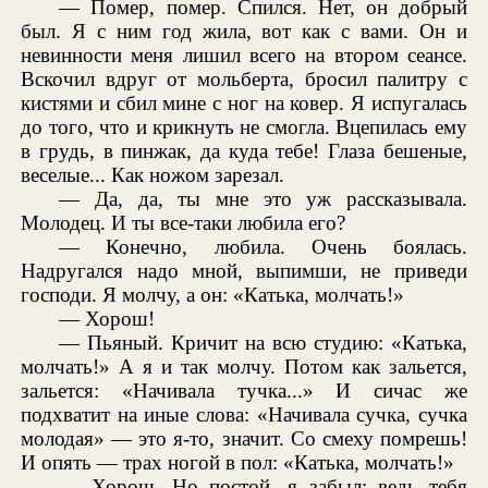
— Помер, помер. Спился. Нет, он добрый
был. Я с ним год жила, вот как с вами. Он и
невинности меня лишил всего на втором сеансе.
Вскочил вдруг от мольберта, бросил палитру с
кистями и сбил мине с ног на ковер. Я испугалась
до того, что и крикнуть не смогла. Вцепилась ему
в грудь, в пинжак, да куда тебе! Глаза бешеные,
веселые... Как ножом зарезал.
— Да, да, ты мне это уж рассказывала.
Молодец. И ты все-таки любила его?
— Конечно, любила. Очень боялась.
Надругался надо мной, выпимши, не приведи
господи. Я молчу, а он: «Катька, молчать!»
— Хорош!
— Пьяный. Кричит на всю студию: «Катька,
молчать!» А я и так молчу. Потом как зальется,
зальется: «Начивала тучка...» И сичас же
подхватит на иные слова: «Начивала сучка, сучка
молодая» — это я-то, значит. Со смеху помрешь!
И опять — трах ногой в пол: «Катька, молчать!»
— Хорош. Но постой, я забыл: ведь тебя