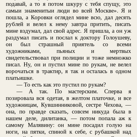
подавай, а то я потом шкуру с тебя спущу, это
самыи знаменитыи люди во всей Москве». Я и
пошла, а Коровки оглядел мине всю, дал десять
рублей и велел к нему завтра притить, писать
мине вздумал, дал свой адрес. Я пришла, а он уж
раздумал писать и послал к доктору Голоушеву,
он был страшный приятель со всеми
художниками, пьяных и мертвых
свидетельствовал при полиции и тоже немножко
писал. Ну, он и пустил мине по рукам, не велел
ворочаться в трактир, я так и осталась в одном
платьишке.
— То есть как это пустил по рукам?
— А так. По мастерским. Сперва я
позировала вся одетая, в желтом платочке, и все
художницам, Кувшинниковой, сестре Чехова, —
она, по правде сказать, совсем никуда была в
нашем деле, дилитанка, — потом попала аж к
самому Малявину: он мине посадил голую на
ноги, на пятки, спиной к себе, с рубашкой над