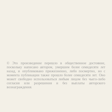
© Это произведение перешло в общественное достояние,
поскольку написано автором, умершим более семидесяти лет
назад, и опубликовано прижизненно, либо посмертно, но с
момента публикации также прошло более семидесяти лет. Оно
может свободно использоваться любым лицом без чьего-либо
согласия или разрешения и без выплаты авторского
вознаграждения.
Email:
otklik@ilibrary.ru
О библиотеке
Реклама на сайте