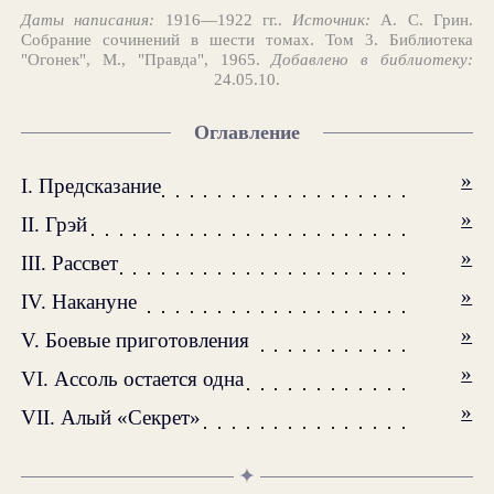
Даты написания:
1916—1922 гг..
Источник:
А. С. Грин.
Собрание сочинений в шести томах. Том 3. Библиотека
"Огонек", М., "Правда", 1965.
Добавлено в библиотеку:
24.05.10.
Оглавление
»
I. Предсказание
»
II. Грэй
»
III. Рассвет
»
IV. Накануне
»
V. Боевые приготовления
»
VI. Ассоль остается одна
»
VII. Алый «Секрет»
✦