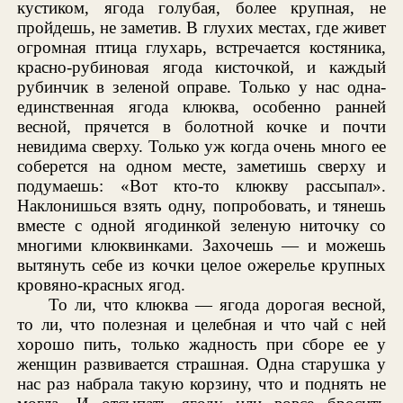
кустиком, ягода голубая, более крупная, не
пройдешь, не заметив. В глухих местах, где живет
огромная птица глухарь, встречается костяника,
красно-рубиновая ягода кисточкой, и каждый
рубинчик в зеленой оправе. Только у нас одна-
единственная ягода клюква, особенно ранней
весной, прячется в болотной кочке и почти
невидима сверху. Только уж когда очень много ее
соберется на одном месте, заметишь сверху и
подумаешь: «Вот кто-то клюкву рассыпал».
Наклонишься взять одну, попробовать, и тянешь
вместе с одной ягодинкой зеленую ниточку со
многими клюквинками. Захочешь — и можешь
вытянуть себе из кочки целое ожерелье крупных
кровяно-красных ягод.
То ли, что клюква — ягода дорогая весной,
то ли, что полезная и целебная и что чай с ней
хорошо пить, только жадность при сборе ее у
женщин развивается страшная. Одна старушка у
нас раз набрала такую корзину, что и поднять не