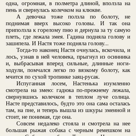
одна, огромная, в полметра длиной, вползла на
пень и свернулась колечком на клюкве.
А девочка тоже ползла по болоту, не
поднимая вверх высоко головы. И так она
приползла к горелому пню и дернула за ту самую
плеть, где лежала змея. Гадина подняла голову и
зашипела. И Настя тоже подняла голову...
Тогда-то наконец Настя очнулась, вскочила, и
лось, узнав в ней человека, прыгнул из осинника
и, выбрасывая вперед сильные, длинные ноги-
ходули, помчался легко по вязкому болоту, как
мчится по сухой тропинке заяц-русак.
Испуганная лосем, Настенька изумленно
смотрела на змею: гадюка по-прежнему лежала,
свернувшись колечком в теплом луче солнца.
Насте представилось, будто это она сама осталась
там, на пне, и теперь вышла из шкуры змеиной и
стоит, не понимая, где она.
Совсем недалеко стояла и смотрела на нее
большая рыжая собака с черным ремешком на