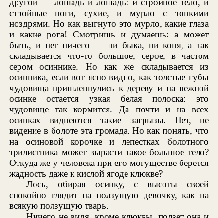
другой — лошадь и лошадь: и стройное тело, и
стройные ноги, сухие, и мурло с тонкими
ноздрями. Но как выгнуто это мурло, какие глаза
и какие рога! Смотришь и думаешь: а может
быть, и нет ничего — ни быка, ни коня, а так
складывается что-то большое, серое, в частом
сером осиннике. Но как же складывается из
осинника, если вот ясно видно, как толстые губы
чудовища пришлепнулись к дереву и на нежной
осинке остается узкая белая полоска: это
чудовище так кормится. Да почти и на всех
осинках виднеются такие загрызы. Нет, не
видение в болоте эта громада. Но как понять, что
на осиновой корочке и лепестках болотного
трилистника может вырасти такое большое тело?
Откуда же у человека при его могуществе берется
жадность даже к кислой ягоде клюкве?
Лось, обирая осинку, с высоты своей
спокойно глядит на ползущую девочку, как на
всякую ползущую тварь.
Ничего не видя, кроме клюквы, ползет она и