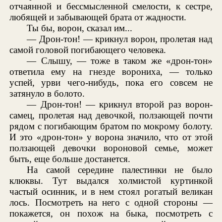
отчаянной и бессмысленной смелости, к сестре,
любящей и забывающей брата от жадности.
Ты бы, ворон, сказал им...
— Дрон-тон! — крикнул ворон, пролетая над
самой головой погибающего человека.
— Слышу, — тоже в таком же «дрон-тон»
ответила ему на гнезде ворониха, — только
успей, урви чего-нибудь, пока его совсем не
затянуло в болото.
— Дрон-тон! — крикнул второй раз ворон-
самец, пролетая над девочкой, ползающей почти
рядом с погибающим братом по мокрому болоту.
И это «дрон-тон» у ворона значило, что от этой
ползающей девочки вороновой семье, может
быть, еще больше достанется.
На самой середине палестинки не было
клюквы. Тут выдался холмистой куртинкой
частый осинник, и в нем стоял рогатый великан
лось. Посмотреть на него с одной стороны —
покажется, он похож на быка, посмотреть с