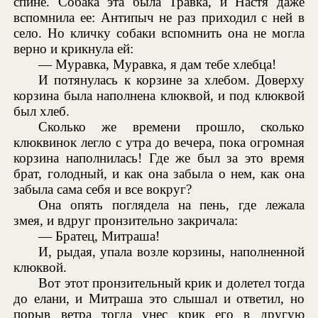
спине. Собака эта была Травка, и Настя даже
вспомнила ее: Антипыч не раз приходил с ней в
село. Но кличку собаки вспомнить она не могла
верно и крикнула ей:
— Муравка, Муравка, я дам тебе хлебца!
И потянулась к корзине за хлебом. Доверху
корзина была наполнена клюквой, и под клюквой
был хлеб.
Сколько же времени прошло, сколько
клюквинок легло с утра до вечера, пока огромная
корзина наполнилась! Где же был за это время
брат, голодный, и как она забыла о нем, как она
забыла сама себя и все вокруг?
Она опять поглядела на пень, где лежала
змея, и вдруг пронзительно закричала:
— Братец, Митраша!
И, рыдая, упала возле корзины, наполненной
клюквой.
Вот этот пронзительный крик и долетел тогда
до елани, и Митраша это слышал и ответил, но
порыв ветра тогда унес крик его в другую