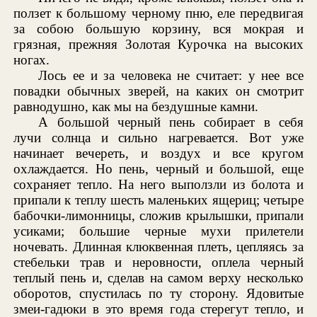
ползет к большому черному пню, еле передвигая
за собою большую корзину, вся мокрая и
грязная, прежняя Золотая Курочка на высоких
ногах.
Лось ее и за человека не считает: у нее все
повадки обычных зверей, на каких он смотрит
равнодушно, как мы на бездушные камни.
А большой черный пень собирает в себя
лучи солнца и сильно нагревается. Вот уже
начинает вечереть, и воздух и все кругом
охлаждается. Но пень, черный и большой, еще
сохраняет тепло. На него выползли из болота и
припали к теплу шесть маленьких ящериц; четыре
бабочки-лимонницы, сложив крылышки, припали
усиками; большие черные мухи прилетели
ночевать. Длинная клюквенная плеть, цепляясь за
стебельки трав и неровности, оплела черный
теплый пень и, сделав на самом верху несколько
оборотов, спустилась по ту сторону. Ядовитые
змеи-гадюки в это время года стерегут тепло, и