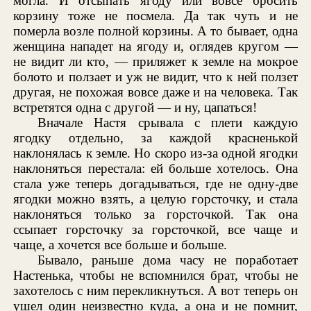
могла. И отсыпать ягоду или вовсе бросить
корзину тоже не посмела. Да так чуть и не
померла возле полной корзины. А то бывает, одна
женщина нападет на ягоду и, оглядев кругом —
не видит ли кто, — приляжет к земле на мокрое
болото и ползает и уж не видит, что к ней ползет
другая, не похожая вовсе даже и на человека. Так
встретятся одна с другой — и ну, цапаться!
Вначале Настя срывала с плети каждую
ягодку отдельно, за каждой красненькой
наклонялась к земле. Но скоро из-за одной ягодки
наклоняться перестала: ей больше хотелось. Она
стала уже теперь догадываться, где не одну-две
ягодки можно взять, а целую горсточку, и стала
наклоняться только за горсточкой. Так она
ссыпает горсточку за горсточкой, все чаще и
чаще, а хочется все больше и больше.
Бывало, раньше дома часу не поработает
Настенька, чтобы не вспомнился брат, чтобы не
захотелось с ним перекликнуться. А вот теперь он
ушел один неизвестно куда, а она и не помнит,