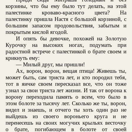
корзины, что бы ему было тут делать, на этой
палестинке кроваво-красного цвета? На
палестинку пришла Настя с большой корзиной, с
большим запасом продовольствия, забытым и
покрытым кислой ягодой.
И опять бы девочке, похожей на Золотую
Курочку на высоких ногах, подумать при
радостной встрече с палестинкой о брате своем и
крикнуть ему:
— Милый друг, мы пришли!
Ах, ворон, ворон, вещая птица! Живешь ты,
может быть, сам триста лет, и кто породил тебя,
тот в яичке своем пересказал все, что он тоже
узнал за свои триста лет жизни. И так от ворона к
ворону переходила память о всем, что было в
этом болоте за тысячу лет. Сколько же ты, ворон,
видел и знаешь, и отчего ты хоть один раз не
выйдешь из своего вороньего круга и не
перенесешь на своих могучих крыльях весточку
о брате, погибающем в болоте от своей