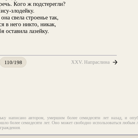
речь. Кого ж подстерегли?
ису-злодейку.
 она свела строенье так,
я в него никто, никак,
бя оставила лазейку.
XXV. Напраслина
110/198
ьку написано автором, умершим более семидесяти лет назад, и опу
шло более семидесяти лет. Оно может свободно использоваться любым 
аграждения.