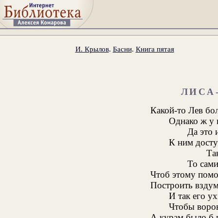
И. Крылов
.
Басни
.
Книга пятая
ЛИСА
Какой-то Лев бо
Однако ж у 
Да это 
К ним досту
Та
То сам
Чтоб этому помо
Построить вздум
И так его ух
Чтобы воров
А курам было б 