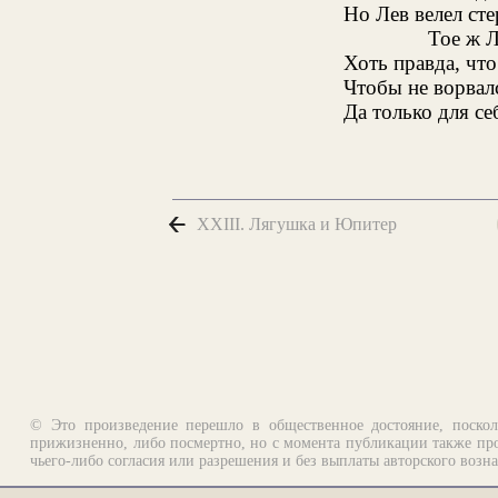
Но Лев велел сте
Тое ж Л
Хоть правда, что
Чтобы не ворвалс
Да только для се
XXIII. Лягушка и Юпитер
© Это произведение перешло в общественное достояние, поскол
прижизненно, либо посмертно, но с момента публикации также про
чьего-либо согласия или разрешения и без выплаты авторского возн