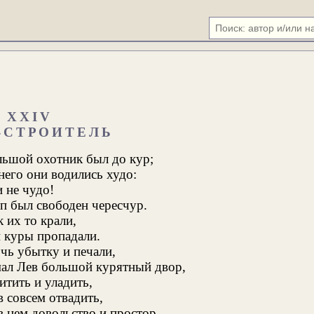
XXIV
-СТРОИТЕЛЬ
льшой охотник был до кур;
него они водились худо:
и не чудо!
п был свободен чересчур.
к их то крали,
и куры пропадали.
чь убытку и печали,
ал Лев большой курятный двор,
итить и уладить,
 совсем отвадить,
в нем довольство и простор.