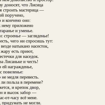
у доносят, что Лисица
я строить мастерица —
ей поручено,
 и кончено оно:
к нему приложено
старанье и уменье.
: строенье — загляденье!
 есть, чего ни спросишь тут:
везде натыкано насесток,
 жару есть приют,
стечки для наседок.
ва Лисаньке и честь!
о ей награжденье,
с повеленье:
 не медля перевесть.
 ли польза в перемене?
жется, и крепок двор,
ен и высок забор —
ас-от-часу всё мене.
, придумать не могли.