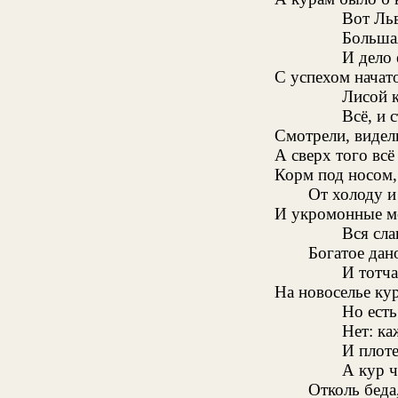
Вот Льв
Больша
И дело 
С успехом начато
Лисой 
Всё, и 
Смотрели, видели
А сверх того всё
Корм под носом, 
От холоду и
И укромонные ме
Вся сла
Богатое дан
И тотча
На новоселье кур
Но есть
Нет: ка
И плот
А кур ч
Отколь беда