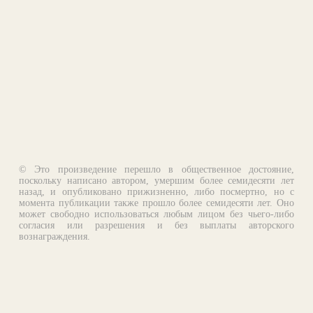
© Это произведение перешло в общественное достояние,
поскольку написано автором, умершим более семидесяти лет
назад, и опубликовано прижизненно, либо посмертно, но с
момента публикации также прошло более семидесяти лет. Оно
может свободно использоваться любым лицом без чьего-либо
согласия или разрешения и без выплаты авторского
вознаграждения.
Email:
otklik@ilibrary.ru
О библиотеке
Реклама на сайте