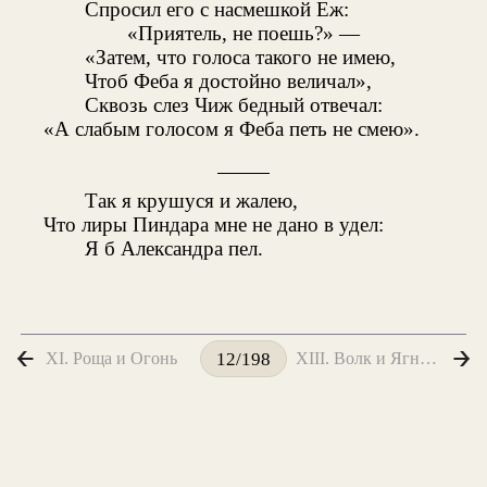
Спросил его с насмешкой Еж:
«Приятель, не поешь?» —
«Затем, что голоса такого не имею,
Чтоб Феба я достойно величал»,
Сквозь слез Чиж бедный отвечал:
«А слабым голосом я Феба петь не смею».
Так я крушуся и жалею,
Что лиры Пиндара мне не дано в удел:
Я б Александра пел.
XI. Роща и Огонь
XIII. Волк и Ягненок
12/198