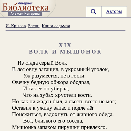
Авторы
И. Крылов
.
Басни
.
Книга седьмая
XIX
ВОЛК И МЫШОНОК
Из стада серый Волк
В лес овцу затащил, в укромный уголок,
Уж разумеется, не в гости:
Овечку бедную обжора ободрал,
И так ее он убирал,
Что на зубах хрустели кости.
Но как ни жаден был, а съесть всего не мог;
Оставил к ужину запас и подле лёг
Понежиться, вздохнуть от жирного обеда.
Вот, близкого его соседа,
Мышонка запахом пирушки привлекло.