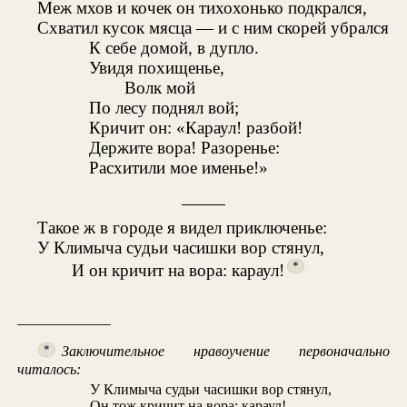
Меж мхов и кочек он тихохонько подкрался,
Схватил кусок мясца — и с ним скорей убрался
К себе домой, в дупло.
Увидя похищенье,
Волк мой
По лесу поднял вой;
Кричит он: «Караул! разбой!
Держите вора! Разоренье:
Расхитили мое именье!»
Такое ж в городе я видел приключенье:
У Климыча судьи часишки вор стянул,
*
И он кричит на вора: караул!
Заключительное нравоучение первоначально
*
читалось:
У Климыча судьи часишки вор стянул,
Он тож кричит на вора: караул!