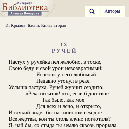
Авторы
И. Крылов
.
Басни
.
Книга вторая
IX
РУЧЕЙ
Пастух у ручейка пел жалобно, в тоске,
Свою беду и свой урон невозвратимый:
Ягненок у него любимый
Недавно утонул в реке.
Услыша пастуха, Ручей журчит сердито:
«Река несытая! что, если б дно твое
Так было, как мое
Для всех и ясно, и открыто,
И всякий видел бы на тинистом сем дне
Все жертвы, кои ты столь алчно поглотила?
Я, чай бы, со стыда ты землю сквозь прорыла