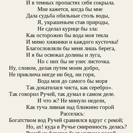
И в темных пропастях себя сокрыла.
Мне кажется, когда бы мне
Дала судьба обильные столь воды,
Я, украшеньем став природы,
Не сделал курице бы зла:
Как осторожно бы вода моя текла
И мимо хижинки и каждого кусточка!
Благословляли бы меня лишь берега,
И я бы освежал долины и луга,
Но с них бы не унес листочка.
Ну, словом, делая путем моим добро,
Не приключа нигде ни бед, ни горя,
Вода моя до самого бы моря
Так докатилася чиста, как серебро».
Так говорил Ручей, так думал в самом деле.
И что ж? Не минуло недели,
Как туча ливная над ближнею горой
Расселась:
Богатством вод Ручей сравнялся вдруг с рекой;
Но, ах! куда в Ручье смиренность делась?