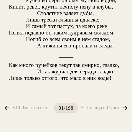
Ручей из берегов бьет мутною водой,
Кипит, ревет, крутит нечисту пену в клубы,
Столетние валяет дубы,
Лишь трески слышны вдалеке;
И самый тот пастух, за коего реке
Пенял недавно он таким кудрявым складом,
Погиб со всем своим в нем стадом,
А хижины его пропали и следы.
Как много ручейков текут так смирно, гладко,
И так журчат для сердца сладко,
Лишь только оттого, что мало в них воды!
VIII. Волк на псарне
X. Лисица и Сурок
31/198