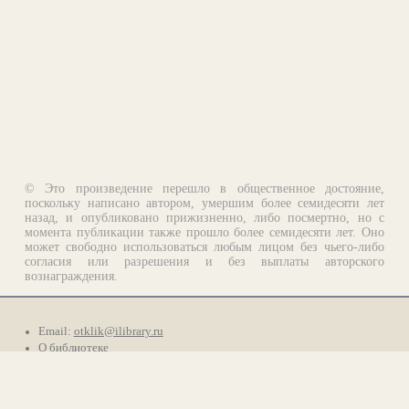
© Это произведение перешло в общественное достояние,
поскольку написано автором, умершим более семидесяти лет
назад, и опубликовано прижизненно, либо посмертно, но с
момента публикации также прошло более семидесяти лет. Оно
может свободно использоваться любым лицом без чьего-либо
согласия или разрешения и без выплаты авторского
вознаграждения.
Email:
otklik@ilibrary.ru
О библиотеке
Реклама на сайте
©1996—2026 Алексей Комаров. Подборка произведений,
оформление, программирование.