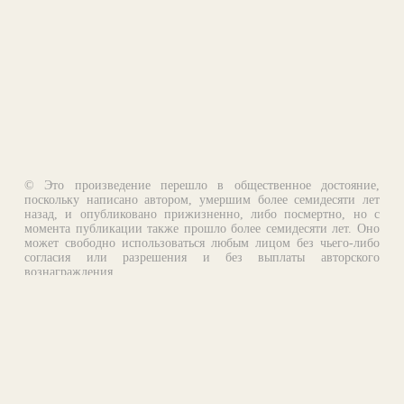
© Это произведение перешло в общественное достояние,
поскольку написано автором, умершим более семидесяти лет
назад, и опубликовано прижизненно, либо посмертно, но с
момента публикации также прошло более семидесяти лет. Оно
может свободно использоваться любым лицом без чьего-либо
согласия или разрешения и без выплаты авторского
вознаграждения.
Email:
otklik@ilibrary.ru
О библиотеке
Реклама на сайте
©1996—2026 Алексей Комаров. Подборка произведений,
оформление, программирование.