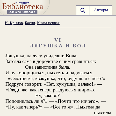
Авторы
И. Крылов
.
Басни
.
Книга первая
VI
ЛЯГУШКА И ВОЛ
Лягушка, на лугу увидевши Вола,
Затеяла сама в дородстве с ним сравняться:
Она завистлива была.
И ну топорщиться, пыхтеть и надуваться.
«Смотри-ка, квакушка, что̀, буду ль я с него?»
Подруге говорит. «Нет, кумушка, далеко!» —
«Гляди же, как теперь раздуюсь я широко.
Ну, каково?
Пополнилась ли я?» — «Почти что ничего». —
«Ну, как теперь?» — «Всё то ж». Пыхтела да
пыхтела