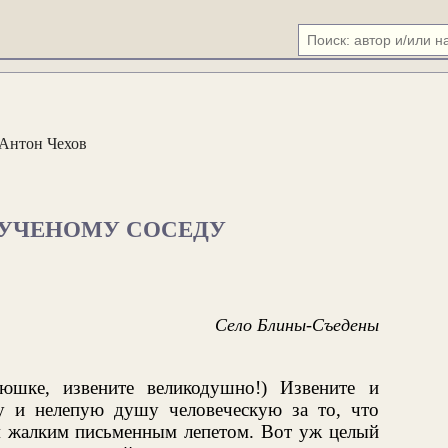
Антон Чехов
 УЧЕНОМУ СОСЕДУ
Село Блины-Съедены
тюшке, извените великодушно!) Извените и
у и нелепую душу человеческую за то, что
м жалким письменным лепетом. Вот уж целый