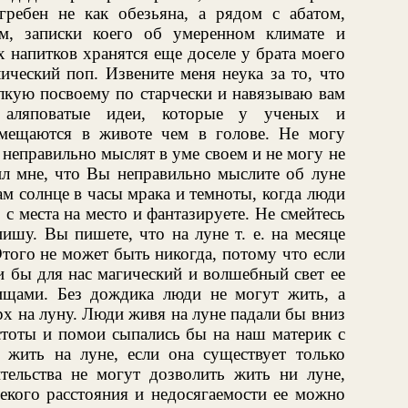
ребен не как обезьяна, а рядом с абатом,
м, записки коего об умеренном климате и
 напитков хранятся еще доселе у брата моего
ический поп. Извените меня неука за то, что
лкую посвоему по старчески и навязываю вам
о аляповатые идеи, которые у ученых и
мещаются в животе чем в голове. Не могу
 неправильно мыслят в уме своем и не могу не
ил мне, что Вы неправильно мыслите об луне
нам солнце в часы мрака и темноты, когда люди
 с места на место и фантазируете. Не смейтесь
пишу. Вы пишете, что на луне т. е. на месяце
того не может быть никогда, потому что если
и бы для нас магический и волшебный свет ее
щами. Без дождика люди не могут жить, а
рх на луну. Люди живя на луне падали бы вниз
истоты и помои сыпались бы на наш материк с
жить на луне, если она существует только
тельства не могут дозволить жить ни луне,
екого расстояния и недосягаемости ее можно