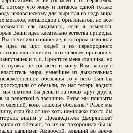
 аэроглитами. Я не согласен с о. Герасимом
й, потому что живу и питаюсь одной только
роду человеческому для вырытая из недр мира
 металов, металоидов и бриллиантов, но все-
асекомого еле видимого, если я осмелюсь
орые Ваши идеи касательно естества природы.
о Вы сочинили сочинение, в котором изволили
ые идеи на щот людей и их первородного
Вы изволили сочинить что человек произошел
ангуташек и т. п. Простите меня старичка, но
го пункта не согласен и могу Вам запятую
, властитель мира, умнейшее из дыхательных
 невежестпеннои обезьяны то у него был бы
роисходили от обезьян, то нас теперь водили
 мы платили бы деньги за показ друг друга,
я за решеткой в зверинце. Разве мы покрыты
им одеяний, коих лишены обезьяны? Разве мы
ину, если бы от нее хоть немножко пахло бы
торник видим у Предводителя Дворянства?
дили от обезьян, то их не похоронили бы на
радед например Амвросий, живший во время