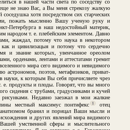
литься в нашей части света по соседству со
 еще не знаю Вас, а Вы меня стрекозу жалкую
й соседушка хотя посредством сих старческих
ами, пожать мысленно Вашу ученую руку и
нкт-Петербурга в наш недостойный материк,
м народом т. е. плебейским элементом. Давно
Вами, жаждал, потому что наука в некотором
 как и цивилизацыя и потому что сердечно
мя и звание которых, увенчанное ореолом
ами, орденами, лентами и аттестатами гремит
 вселенного мира сего видимого и невидимого
лю астрономов, поэтов, метафизиков, приват-
в науки, к которым Вы себя причисляете чрез
. е. продукты и плоды. Говорят, что вы много
ого сидения с трубами, градусниками и кучей
 рисунками. Недавно заезжал в мои жалкие
1
лины местный максимус понтифекс
отец
фанатизмом бранил и порицал Ваши мысли и
оисхождения и других явлений мира видимого
 Вашей умственной сферы и мыслительного