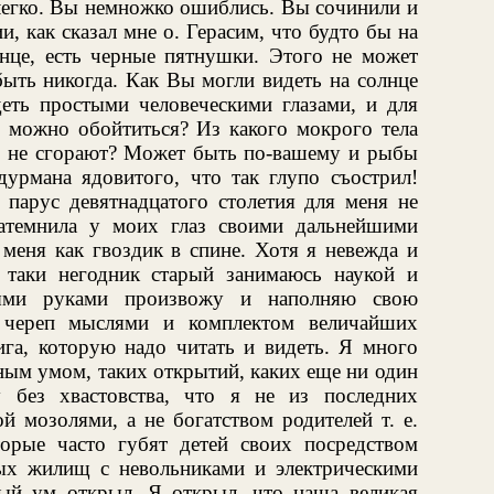
легко. Вы немножко ошиблись. Вы сочинили и
, как сказал мне о. Герасим, что будто бы на
лнце, есть черные пятнушки. Этого не может
быть никогда. Как Вы могли видеть на солнце
деть простыми человеческими глазами, и для
х можно обойтиться? Из какого мокрого тела
ни не сгорают? Может быть по-вашему и рыбы
дурмана ядовитого, что так глупо съострил!
 парус девятнадцатого столетия для меня не
затемнила у моих глаз своими дальнейшими
 меня как гвоздик в спине. Хотя я невежда и
 таки негодник старый занимаюсь наукой и
ными руками произвожу и наполняю свою
 череп мыслями и комплектом величайших
ига, которую надо читать и видеть. Я много
ным умом, таких открытий, каких еще ни один
 без хвастовства, что я не из последних
й мозолями, а не богатством родителей т. е.
орые часто губят детей своих посредством
ых жилищ с невольниками и электрическими
ый ум открыл. Я открыл, что наша великая