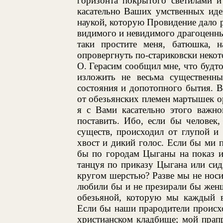
горизонта покрытого светилами и
касательно Ваших умственных иде
наукой, которую Провидение дало 
видимого и невидимого драгоценных
таки простите меня, батюшка, н
опровергнуть по-стариковски некот
О. Герасим сообщил мне, что будт
изложить не весьма существенн
состояния и допотопного бытия. 
от обезьянских племен мартышек ор
я с Вами касательно этого важно
поставить. Ибо, если бы человек
существ, происходил от глупой и
хвост и дикий голос. Если бы ми п
бы по городам Цыганы на показ и
танцуя по приказу Цыгана или сид
кругом шерстью? Разве мы не нос
любили бы и не презирали бы женщ
обезьяной, которую мы каждый в
Если бы наши прародители происхо
христианском кладбище; мой прап