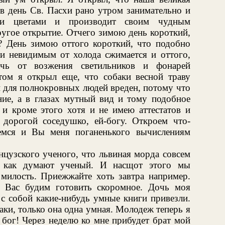
 в день Св. Пасхи рано утром занимательно и
ыми цветами и производит своим чудным
ругое открытие. Отчего зимою день короткий,
т? День зимою оттого короткий, что подобно
 невидимым от холода сжимается и оттого,
очь от возжения светильников и фонарей
отом я открыл еще, что собаки весной траву
 для полнокровных людей вреден, потому что
ние, а в глазах мутный вид и тому подобное
 и кроме этого хотя и не имею аттестатов и
 дорогой соседушко, ей-богу. Откроем что-
мемся и Вы меня поганенького вычислениям
нцузского ученого, что львиная морда совсем
, как думают ученый. И насщот этого мы
 милость. Приежжайте хоть завтра например.
 Вас будим готовить скоромное. Дочь моя
с собой какие-нибудь умные книги привезли.
аки, только она одна умная. Молодеж теперь я
 бог! Через неделю ко мне прибудет брат мой