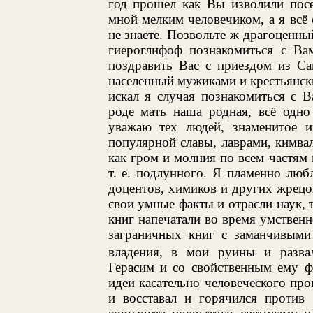
год прошел как Вы изволили посе
мной мелким человечиком, а я всё
не знаете. Позвольте ж драгоценны
гиероглифоф познакомиться с В
поздравить Вас с приездом из Са
населенный мужиками и крестьянски
искал я случая познакомиться с 
роде мать наша родная, всё одно
уважаю тех людей, знаменитое и
популярной славы, лаврами, кимвал
как гром и молния по всем частям
т. е. подлунного. Я пламенно люб
доцентов, химиков и других жрецо
свои умные факты и отрасли наук, т
книг напечатали во время умственн
заграничных книг с заманчивыми
владения, в мои руины и разва
Герасим и со свойственным ему 
идеи касательно человеческого пр
и восставал и горячился против