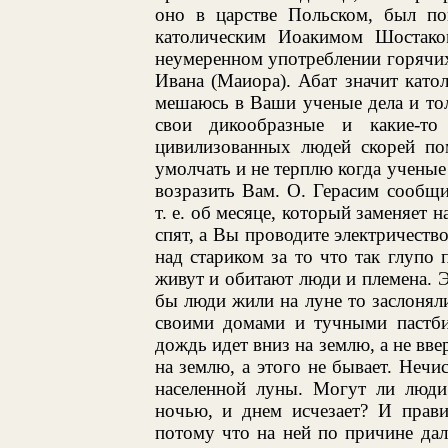
оно в царстве Польском, был пог
католическим Иоакимом Шостако
неумеренном употреблении горячих
Ивана (Маиора). Абат значит катол
мешаюсь в Ваши ученые дела и то
свои дикообразные и какие-т
цивилизованных людей скорей по
умолчать и не терплю когда ученые
возразить Вам. О. Герасим сообщ
т. е. об месяце, который заменяет 
спят, а Вы проводите электричество
над стариком за то что так глупо 
живут и обитают люди и племена. Э
бы люди жили на луне то заслонял
своими домами и тучными пастби
дождь идет вниз на землю, а не вве
на землю, а этого не бывает. Неч
населенной луны. Могут ли люди 
ночью, и днем исчезает? И прави
потому что на ней по причине дал