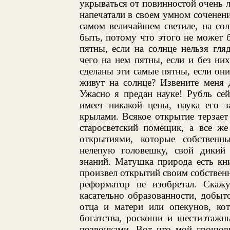
укрываться от повинностой очень 
напечатали в своем умном соченении
самом величайшем светиле, на со
быть, потому что этого не может 
пятны, если на солнце нельзя гля
чего на нем пятны, если и без ни
сделаны эти самые пятны, если о
живут на солнце? Извените меня 
Ужасно я предан науке! Рубль сей
имеет никакой цены, наука его 
крылами. Всякое открытие терзает
старосветский помещик, а все же
открытиями, которые собствен
нелепую головешку, свой дикий
знаний. Матушка природа есть кн
произвел открытий своим собствен
реформатор не изобретал. Скажу
касательно образованности, добыто
отца и матери или опекунов, кот
богатства, роскоши и шестиэтажн
позвонками. Вот что мой грошов