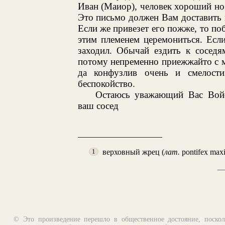
Иван (Маиор), человек хороший но 
Это письмо должен Вам доставить 
Если же привезет его пожже, то поб
этим племенем церемониться. Если
заходил. Обычай ездить к соседя
потому непременно приежжайто с м
да конфузлив очень и смелости
беспокойство.
Остаюсь уважающий Вас Войс
ваш сосед
верховный жрец (
лат.
pontifex max
1
© Это произведение перешло в общественное достояние, поскол