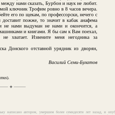
между нами сказать, Бурбон и наук не любит.
мой ключник Трофим ровно в 8 часов вечера.
ейте его по щекам, по профессорски, нечего с
 доставит пожже, то значит в кабак анафема
м не нами выдуман не нами и окончится, а
ашинками и книгами. Я бы сам к Вам поехал,
 не хватает. Извените меня негодника за
ка Донского отставной урядник из дворян,
Василий Семи-Булатов
imus).
✦
ьку написано автором, умершим более семидесяти лет назад, и опу