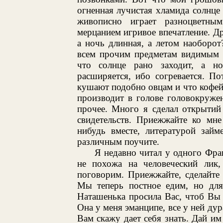
огненная лучистая хламида солнце
живописно играет разноцветн
мерцанием игривое впечатление. Д
а ночь длинная, а летом наоборо
всем прочим предметам видимым и
что солнце рано заходит, а н
расширяется, ибо согревается. П
кушают подобно овцам и что кофей
производит в голове головокруже
прочее. Много я сделал открытий
свидетельств. Приежжайте ко мне
нибудь вместе, литературой зай
различным поучите.
Я недавно читал у одного Фра
не похожа на человеческий лик
поговорим. Приежжайте, сделайте
Мы теперь постное едим, но для
Наташенька просила Вас, чтоб Вы 
Она у меня эманципе, все у ней дур
Вам скажу дает себя знать. Дай им