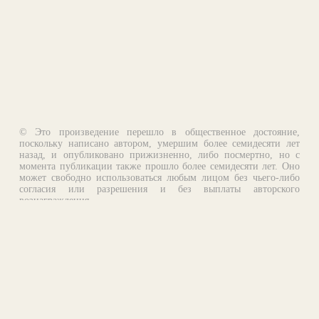
© Это произведение перешло в общественное достояние,
поскольку написано автором, умершим более семидесяти лет
назад, и опубликовано прижизненно, либо посмертно, но с
момента публикации также прошло более семидесяти лет. Оно
может свободно использоваться любым лицом без чьего-либо
согласия или разрешения и без выплаты авторского
вознаграждения.
Email:
otklik@ilibrary.ru
О библиотеке
Реклама на сайте
©1996—2026 Алексей Комаров. Подборка произведений,
оформление, программирование.