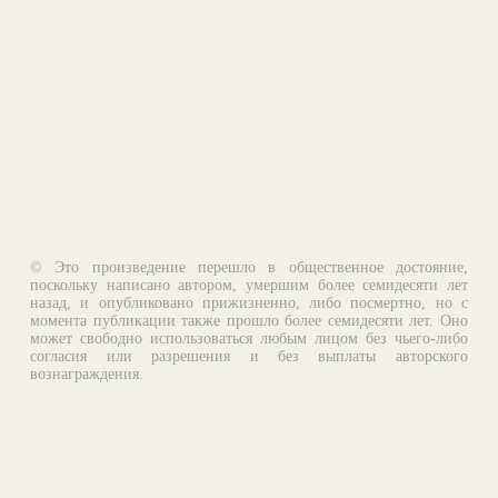
© Это произведение перешло в общественное достояние,
поскольку написано автором, умершим более семидесяти лет
назад, и опубликовано прижизненно, либо посмертно, но с
момента публикации также прошло более семидесяти лет. Оно
может свободно использоваться любым лицом без чьего-либо
согласия или разрешения и без выплаты авторского
вознаграждения.
Email:
otklik@ilibrary.ru
О библиотеке
Реклама на сайте