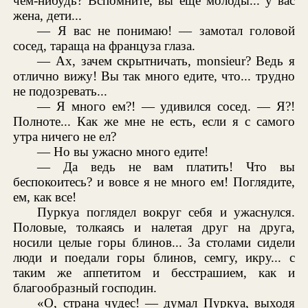
чем-нибудь? Вспомните, вы еще молоды... у вас
жена, дети...
— Я вас не понимаю! — замотал головой
сосед, тараща на француза глаза.
— Ах, зачем скрытничать, monsieur? Ведь я
отлично вижу! Вы так много едите, что... трудно
не подозревать...
— Я много ем?! — удивился сосед. — Я?!
Полноте... Как же мне не есть, если я с самого
утра ничего не ел?
— Но вы ужасно много едите!
— Да ведь не вам платить! Что вы
беспокоитесь? и вовсе я не много ем! Поглядите,
ем, как все!
Пуркуа поглядел вокруг себя и ужаснулся.
Половые, толкаясь и налетая друг на друга,
носили целые горы блинов... За столами сидели
люди и поедали горы блинов, семгу, икру... с
таким же аппетитом и бесстрашием, как и
благообразный господин.
«О, страна чудес! — думал Пуркуа, выходя