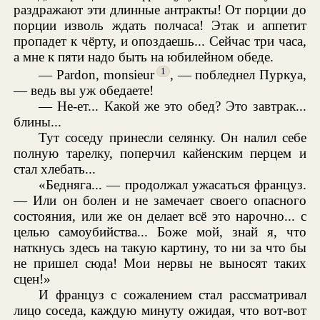
раздражают эти длинные антракты! От порции до
порции изволь ждать полчаса! Этак и аппетит
пропадет к чёрту, и опоздаешь... Сейчас три часа,
а мне к пяти надо быть на юбилейном обеде.
1
— Pardon, monsieur
, — побледнел Пуркуа,
— ведь вы уж обедаете!
— Не-ет... Какой же это обед? Это завтрак...
блины...
Тут соседу принесли селянку. Он налил себе
полную тарелку, поперчил кайенским перцем и
стал хлебать...
«Бедняга... — продолжал ужасаться француз.
— Или он болен и не замечает своего опасного
состояния, или же он делает всё это нарочно... с
целью самоубийства... Боже мой, знай я, что
наткнусь здесь на такую картину, то ни за что бы
не пришел сюда! Мои нервы не выносят таких
сцен!»
И француз с сожалением стал рассматривал
лицо соседа, каждую минуту ожидая, что вот-вот