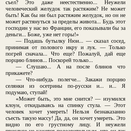
съел? Это даже неестественно... Неужели
человеческий желудок так растяжим? Не может
быть! Как бы ни был растяжим желудок, но он не
может растянуться за пределы живота... Будь этот
господин у нас во Франции, его показывали бы за
деньги... Боже, уже нет горы!»
— Подашь бутылку Нюи... — сказал сосед,
принимая от полового икру и лук. — Только
погрей сначала... Что еще? Пожалуй, дай еще
порцию блинов... Поскорей только...
— Слушаю... А на после блинов что
прикажете?
— Что-нибудь полегче... Закажи порцию
селянки из осетрины по-русски и... и... Я
подумаю, ступай!
«Может быть, это мне снится? — изумился
клоун, откидываясь на спинку стула. — Этот
человек хочет умереть! Нельзя безнаказанно
съесть такую массу! Да, да, он хочет умереть. Это
видно по его грустному лицу. И неужели
прислуге не кажется подозрительным, что он так