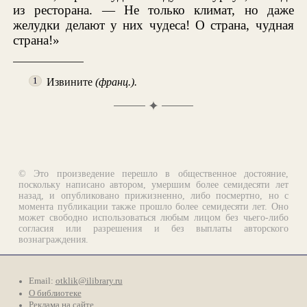
из ресторана. — Не только климат, но даже
желудки делают у них чудеса! О страна, чудная
страна!»
Извините
(франц.).
1
✦
© Это произведение перешло в общественное достояние,
поскольку написано автором, умершим более семидесяти лет
назад, и опубликовано прижизненно, либо посмертно, но с
момента публикации также прошло более семидесяти лет. Оно
может свободно использоваться любым лицом без чьего-либо
согласия или разрешения и без выплаты авторского
вознаграждения.
Email:
otklik@ilibrary.ru
О библиотеке
Реклама на сайте