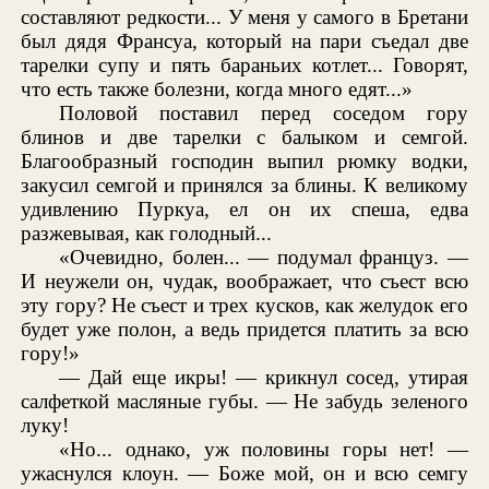
составляют редкости... У меня у самого в Бретани
был дядя Франсуа, который на пари съедал две
тарелки супу и пять бараньих котлет... Говорят,
что есть также болезни, когда много едят...»
Половой поставил перед соседом гору
блинов и две тарелки с балыком и семгой.
Благообразный господин выпил рюмку водки,
закусил семгой и принялся за блины. К великому
удивлению Пуркуа, ел он их спеша, едва
разжевывая, как голодный...
«Очевидно, болен... — подумал француз. —
И неужели он, чудак, воображает, что съест всю
эту гору? Не съест и трех кусков, как желудок его
будет уже полон, а ведь придется платить за всю
гору!»
— Дай еще икры! — крикнул сосед, утирая
салфеткой масляные губы. — Не забудь зеленого
луку!
«Но... однако, уж половины горы нет! —
ужаснулся клоун. — Боже мой, он и всю семгу