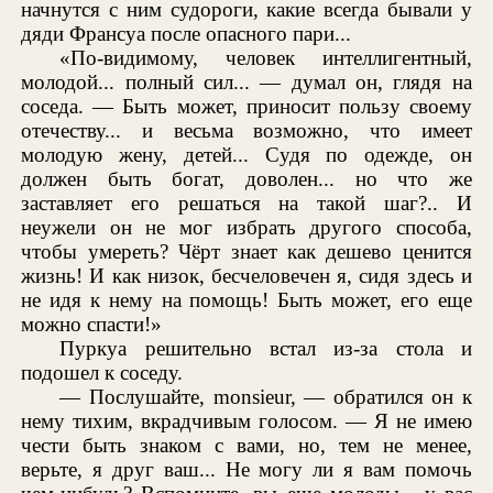
начнутся с ним судороги, какие всегда бывали у
дяди Франсуа после опасного пари...
«По-видимому, человек интеллигентный,
молодой... полный сил... — думал он, глядя на
соседа. — Быть может, приносит пользу своему
отечеству... и весьма возможно, что имеет
молодую жену, детей... Судя по одежде, он
должен быть богат, доволен... но что же
заставляет его решаться на такой шаг?.. И
неужели он не мог избрать другого способа,
чтобы умереть? Чёрт знает как дешево ценится
жизнь! И как низок, бесчеловечен я, сидя здесь и
не идя к нему на помощь! Быть может, его еще
можно спасти!»
Пуркуа решительно встал из-за стола и
подошел к соседу.
— Послушайте, monsieur, — обратился он к
нему тихим, вкрадчивым голосом. — Я не имею
чести быть знаком с вами, но, тем не менее,
верьте, я друг ваш... Не могу ли я вам помочь