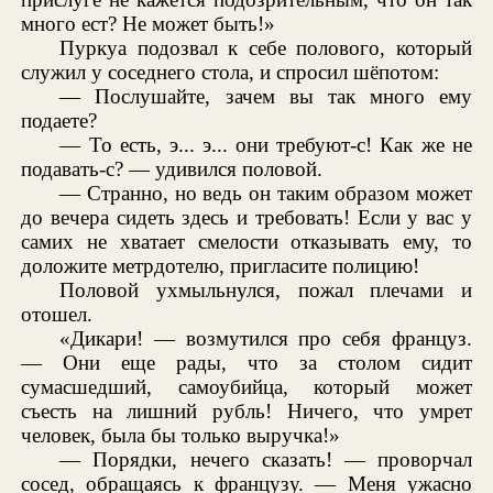
много ест? Не может быть!»
Пуркуа подозвал к себе полового, который
служил у соседнего стола, и спросил шёпотом:
— Послушайте, зачем вы так много ему
подаете?
— То есть, э... э... они требуют-с! Как же не
подавать-с? — удивился половой.
— Странно, но ведь он таким образом может
до вечера сидеть здесь и требовать! Если у вас у
самих не хватает смелости отказывать ему, то
доложите метрдотелю, пригласите полицию!
Половой ухмыльнулся, пожал плечами и
отошел.
«Дикари! — возмутился про себя француз.
— Они еще рады, что за столом сидит
сумасшедший, самоубийца, который может
съесть на лишний рубль! Ничего, что умрет
человек, была бы только выручка!»
— Порядки, нечего сказать! — проворчал
сосед, обращаясь к французу. — Меня ужасно