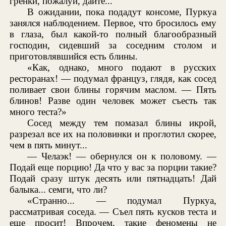
гренки, пожалуй, дайте...
В ожидании, пока подадут консоме, Пуркуа
занялся наблюдением. Первое, что бросилось ему
в глаза, был какой-то полный благообразный
господин, сидевший за соседним столом и
приготовлявшийся есть блины.
«Как, однако, много подают в русских
ресторанах! — подумал француз, глядя, как сосед
поливает свои блины горячим маслом. — Пять
блинов! Разве один человек может съесть так
много теста?»
Сосед между тем помазал блины икрой,
разрезал все их на половинки и проглотил скорее,
чем в пять минут...
— Челаэк! — обернулся он к половому. —
Подай еще порцию! Да что у вас за порции такие?
Подай сразу штук десять или пятнадцать! Дай
балыка... семги, что ли?
«Странно... — подумал Пуркуа,
рассматривая соседа. — Съел пять кусков теста и
еще просит! Впрочем, такие феномены не