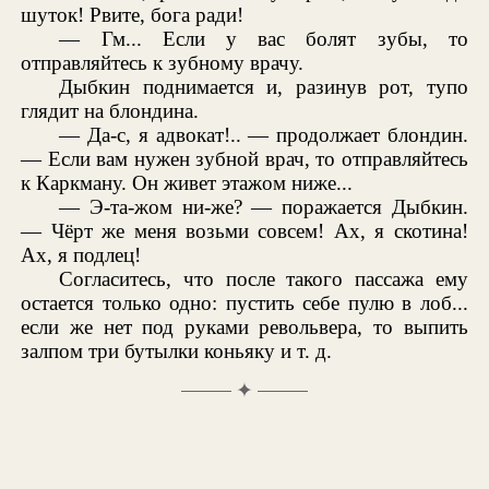
шуток! Рвите, бога ради!
— Гм... Если у вас болят зубы, то
отправляйтесь к зубному врачу.
Дыбкин поднимается и, разинув рот, тупо
глядит на блондина.
— Да-с, я адвокат!.. — продолжает блондин.
— Если вам нужен зубной врач, то отправляйтесь
к Каркману. Он живет этажом ниже...
— Э-та-жом ни-же? — поражается Дыбкин.
— Чёрт же меня возьми совсем! Ах, я скотина!
Ах, я подлец!
Согласитесь, что после такого пассажа ему
остается только одно: пустить себе пулю в лоб...
если же нет под руками револьвера, то выпить
залпом три бутылки коньяку и т. д.
✦