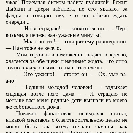
ужас! Приемная битком набита публикой. Бежит
Дыбкин к двери кабинета, но его хватают за
фалды и говорят ему, что он обязан ждать
очереди...
— Но я страдаю! — кипятится он. — Чёрт
возьми, я переживаю ужасные минуты!
— Мало ли что! — говорят ему равнодушно.
— Нам тоже не весело.
Мой герой в изнеможении падает в кресло,
хватается за обе щеки и начинает ждать. Его лицо
точно в уксусе вымыто, на глазах слезы...
— Это ужасно! — стонет он. — Ох, уми-ра-
а-ю!
— Бедный молодой человек! — вздыхает
сидящая возле него дама. — Я страдаю не
меньше вас: меня родные дети выгнали из моего
же собственного дома!
Никакая финансовая передовая статья,
никакой спектакль с благотворительною целью не
могут быть так возмутительно скучны, как
ожидание в приемной. Проходит час, другой,