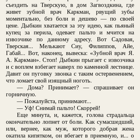
съездить на Тверскую, в дом Загвоздкина, где
живет зубной врач Каркман, рвущий зубы
моментально, без боли и дешево — по своей
цене. Дыбкин хватается за эту идею, как пьяный
купец за перила, одевает пальто и мчится на
извозчике по данному адресу. Вот Садовая,
Тверская... Мелькают Сиу, Филиппов, Айе,
Габай... Вот, наконец, вывеска: «Зубной врач Я.
А. Каркман». Стоп! Дыбкин прыгает с извозчика
и с воплем взбегает наверх по каменной лестнице.
Давит он пуговку звонка с таким остервенением,
что ломает свой изящный ноготь.
— Дома? Принимает? — спрашивает он
горничную.
— Пожалуйста, принимают...
— Уф! Снимай пальто! Скоррей!
Еще минута, и, кажется, голова страдальца
окончательно лопнет от боли. Как сумасшедший,
или, вернее, как муж, которого добрая жена
окатила кипятком, он вбегает в приемную, и... о