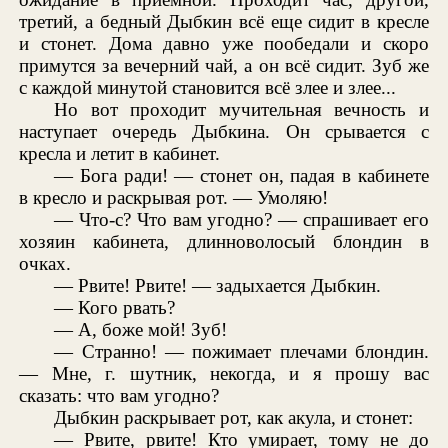
третий, а бедный Дыбкин всё еще сидит в кресле
и стонет. Дома давно уже пообедали и скоро
примутся за вечерний чай, а он всё сидит. Зуб же
с каждой минутой становится всё злее и злее...
Но вот проходит мучительная вечность и
наступает очередь Дыбкина. Он срывается с
кресла и летит в кабинет.
— Бога ради! — стонет он, падая в кабинете
в кресло и раскрывая рот. — Умоляю!
— Что-с? Что вам угодно? — спрашивает его
хозяин кабинета, длинноволосый блондин в
очках.
— Рвите! Рвите! — задыхается Дыбкин.
— Кого рвать?
— А, боже мой! Зуб!
— Странно! — пожимает плечами блондин.
— Мне, г. шутник, некогда, и я прошу вас
сказать: что вам угодно?
Дыбкин раскрывает рот, как акула, и стонет:
— Рвите, рвите! Кто умирает, тому не до