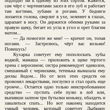
подходит ни к одному из этих сортов. Кажется,
сам чёрт с чертенятами засел в его зуб и работает
там когтями, зубами и рогами. У бедняги
лопается голова, сверлит в ухе, зеленеет в глазах,
царапает в носу. Он держится обеими руками за
правую щеку, бегает из угла в угол и орет благим
матом...
— Да помогите же мне! — кричит он, топая
ногами. — Застрелюсь, чёрт вас возьми!
Повешусь!
Кухарка советует ему пополоскать зубы
водкой, мамаша — приложить к щеке тертого
хрена с керосином; сестра рекомендует одеколон,
смешанный с чернилами, тетенька вымазала ему
десны йодом... Но от всех этих средств он
провонял лекарствами, поглупел и стал орать еще
громче... Остается одно только неиспробованное
средство — пустить себе пулю в лоб или,
выпивши залпом три бутылки коньяку, обалдеть и
завалиться спать... Но вот наконец находится
умный человек, который советует Дыбкину