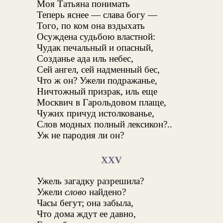
Моя Татьяна понимать
Теперь яснее — слава богу —
Того, по ком она вздыхать
Осуждена судьбою властной:
Чудак печальный и опасный,
Созданье ада иль небес,
Сей ангел, сей надменный бес,
Что ж он? Ужели подражанье,
Ничтожный призрак, иль еще
Москвич в Гарольдовом плаще,
Чужих причуд истолкованье,
Слов модных полный лексикон?..
Уж не пародия ли он?
XXV
Ужель загадку разрешила?
Ужели
слово
найдено?
Часы бегут; она забыла,
Что дома ждут ее давно,