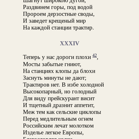
Шагнут широкою дугой,
Раздвинем горы, под водой
Пророем дерзостные своды,
И заведет крещеный мир
На каждой станции трактир.
XXXIV
42
Теперь у нас дороги плохи
,
Мосты забытые гниют,
На станциях клопы да блохи
Заснуть минуты не дают;
Трактиров нет. В избе холодной
Высокопарный, но голодный
Для виду прейскурант висит
И тщетный дразнит аппетит,
Меж тем как сельские циклопы
Перед медлительным огнем
Российским лечат молотком
Изделье легкое Европы,