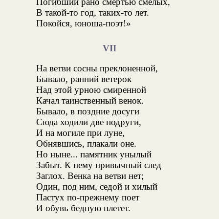
Погибший рано смертью смелых,
В такой-то год, таких-то лет.
Покойся, юноша-поэт!»
VII
На ветви сосны преклоненной,
Бывало, ранний ветерок
Над этой урною смиренной
Качал таинственный венок.
Бывало, в поздние досуги
Сюда ходили две подруги,
И на могиле при луне,
Обнявшись, плакали оне.
Но ныне... памятник унылый
Забыт. К нему привычный след
Заглох. Венка на ветви нет;
Один, под ним, седой и хилый
Пастух по-прежнему поет
И обувь бедную плетет.