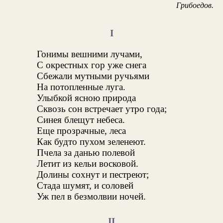
Грибоедов.
I
Гонимы вешними лучами,
С окрестных гор уже снега
Сбежали мутными ручьями
На потопленные луга.
Улыбкой ясною природа
Сквозь сон встречает утро года;
Синея блещут небеса.
Еще прозрачные, леса
Как будто пухом зеленеют.
Пчела за данью полевой
Летит из кельи восковой.
Долины сохнут и пестреют;
Стада шумят, и соловей
Уж пел в безмолвии ночей.
II