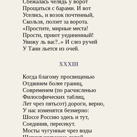
Сбежалась челядь у ворот
Прощаться с барами. И вот
Уселись, и возок почтенный,
Скользя, ползет за ворота.
«Простите, мирные места!
Прости, приют уединенный!
Увижу ль вас?..» И слез ручей
У Тани льется из очей.
XXXIII
Когда благому просвещенью
Отдвинем более границ,
Современем (по расчисленью
Философических таблиц,
Лет чрез пятьсот) дороги, верно,
У нас изменятся безмерно:
Шоссе Россию здесь и тут,
Соединив, пересекут.
Мосты чугунные чрез воды