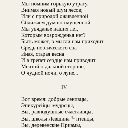
Мы помним горькую утрату,
Внимая новый шум лесов;
Или с природой оживленной
Сближаем думою смущенной
Мы увяданье наших лет,
Которым возрожденья нет?
Быть может, в мысли нам приходит
Средь поэтического сна
Иная, старая весна
И в трепет сердце нам приводит
Мечтой о дальной стороне,
О чудной ночи, о луне...
IV
Вот время: добрые ленивцы,
Эпикурейцы-мудрецы,
Вы, равнодушные счастливцы,
41
Вы, школы Левшина
птенцы,
Вы, деревенские Приамы,