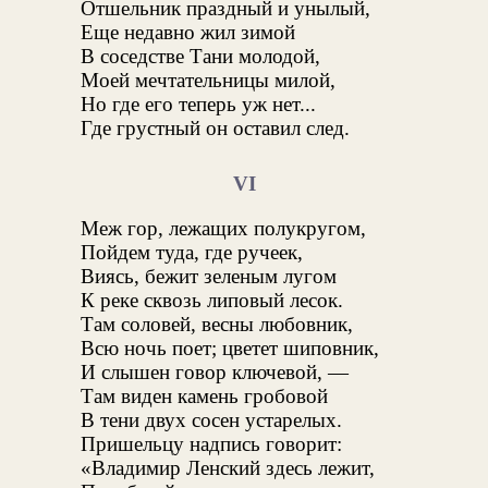
Отшельник праздный и унылый,
Еще недавно жил зимой
В соседстве Тани молодой,
Моей мечтательницы милой,
Но где его теперь уж нет...
Где грустный он оставил след.
VI
Меж гор, лежащих полукругом,
Пойдем туда, где ручеек,
Виясь, бежит зеленым лугом
К реке сквозь липовый лесок.
Там соловей, весны любовник,
Всю ночь поет; цветет шиповник,
И слышен говор ключевой, —
Там виден камень гробовой
В тени двух сосен устарелых.
Пришельцу надпись говорит:
«Владимир Ленский здесь лежит,