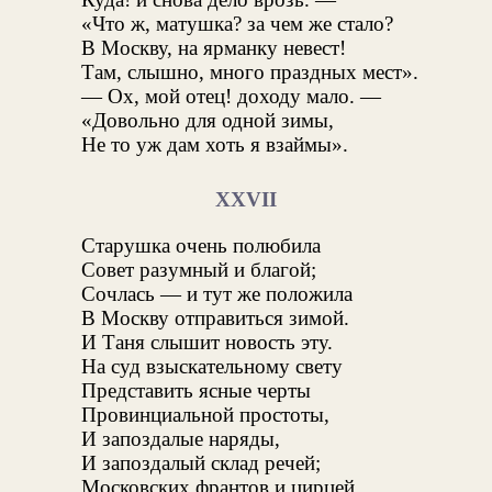
«Что ж, матушка? за чем же стало?
В Москву, на ярманку невест!
Там, слышно, много праздных мест».
— Ох, мой отец! доходу мало. —
«Довольно для одной зимы,
Не то уж дам хоть я взаймы».
XXVII
Старушка очень полюбила
Совет разумный и благой;
Сочлась — и тут же положила
В Москву отправиться зимой.
И Таня слышит новость эту.
На суд взыскательному свету
Представить ясные черты
Провинциальной простоты,
И запоздалые наряды,
И запоздалый склад речей;
Московских франтов и цирцей