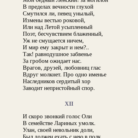
В пределах вечности глухой
Смутился ли, певец унылый,
Измены вестью роковой,
Или над Летой усыпленный
Поэт, бесчувствием блаженный,
Уж не смущается ничем,
И мир ему закрыт и нем?..
Так! равнодушное забвенье
За гробом ожидает нас.
Врагов, друзей, любовниц глас
Вдруг молкнет. Про одно именье
Наследников сердитый хор
Заводит непристойный спор.
XII
И скоро звонкий голос Оли
В семействе Лариных умолк.
Улан, своей невольник доли,
Был должен ехать с нею в полк.