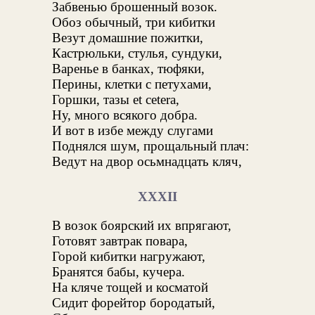
Забвенью брошенный возок.
Обоз обычный, три кибитки
Везут домашние пожитки,
Кастрюльки, стулья, сундуки,
Варенье в банках, тюфяки,
Перины, клетки с петухами,
Горшки, тазы et cetera,
Ну, много всякого добра.
И вот в избе между слугами
Поднялся шум, прощальный плач:
Ведут на двор осьмнадцать кляч,
XXXII
В возок боярский их впрягают,
Готовят завтрак повара,
Горой кибитки нагружают,
Бранятся бабы, кучера.
На кляче тощей и косматой
Сидит форейтор бородатый,