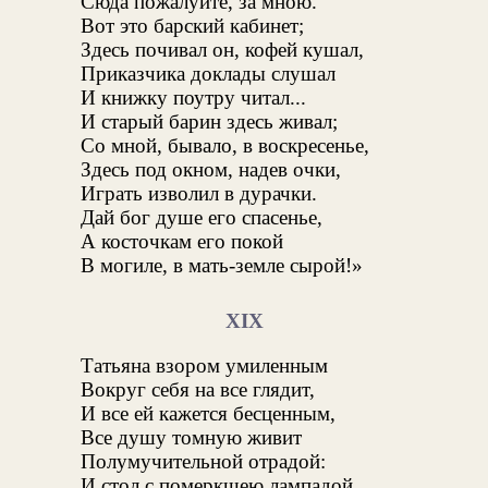
Сюда пожалуйте, за мною.
Вот это барский кабинет;
Здесь почивал он, кофей кушал,
Приказчика доклады слушал
И книжку поутру читал...
И старый барин здесь живал;
Со мной, бывало, в воскресенье,
Здесь под окном, надев очки,
Играть изволил в дурачки.
Дай бог душе его спасенье,
А косточкам его покой
В могиле, в мать-земле сырой!»
XIX
Татьяна взором умиленным
Вокруг себя на все глядит,
И все ей кажется бесценным,
Все душу томную живит
Полумучительной отрадой:
И стол с померкшею лампадой,