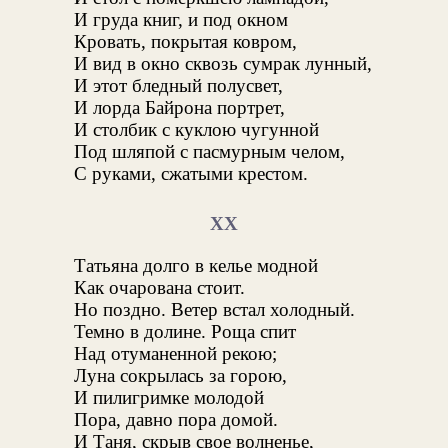
И груда книг, и под окном
Кровать, покрытая ковром,
И вид в окно сквозь сумрак лунный,
И этот бледный полусвет,
И лорда Байрона портрет,
И столбик с куклою чугунной
Под шляпой с пасмурным челом,
С руками, сжатыми крестом.
XX
Татьяна долго в келье модной
Как очарована стоит.
Но поздно. Ветер встал холодный.
Темно в долине. Роща спит
Над отуманенной рекою;
Луна сокрылась за горою,
И пилигримке молодой
Пора, давно пора домой.
И Таня, скрыв свое волненье,