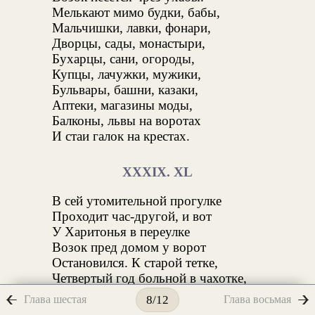
Мелькают мимо будки, бабы,
Мальчишки, лавки, фонари,
Дворцы, сады, монастыри,
Бухарцы, сани, огороды,
Купцы, лачужки, мужики,
Бульвары, башни, казаки,
Аптеки, магазины моды,
Балконы, львы на воротах
И стаи галок на крестах.
XXXIX. XL
В сей утомительной прогулке
Проходит час-другой, и вот
У Харитонья в переулке
Возок пред домом у ворот
Остановился. К старой тетке,
Четвертый год больной в чахотке,
Они приехали теперь.
Глава шестая
Глава восьмая
8/12
Им настежь отворяет дверь,