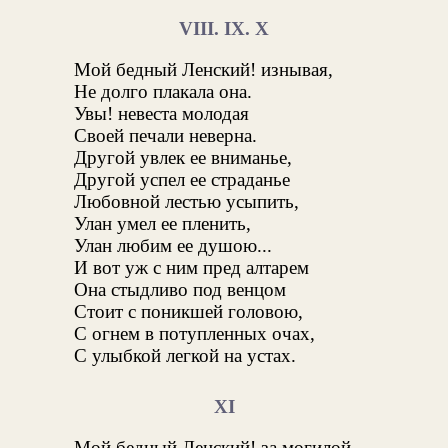
VIII. IX. X
Мой бедный Ленский! изнывая,
Не долго плакала она.
Увы! невеста молодая
Своей печали неверна.
Другой увлек ее вниманье,
Другой успел ее страданье
Любовной лестью усыпить,
Улан умел ее пленить,
Улан любим ее душою...
И вот уж с ним пред алтарем
Она стыдливо под венцом
Стоит с поникшей головою,
С огнем в потупленных очах,
С улыбкой легкой на устах.
XI
Мой бедный Ленский! за могилой