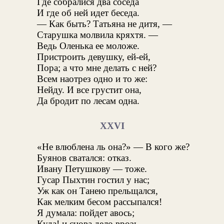
Где собралися два соседа
И где об ней идет беседа.
— Как быть? Татьяна не дитя, —
Старушка молвила кряхтя. —
Ведь Оленька ее моложе.
Пристроить девушку, ей-ей,
Пора; а что мне делать с ней?
Всем наотрез одно и то же:
Нейду. И все грустит она,
Да бродит по лесам одна.
XXVI
«Не влюблена ль она?» — В кого же?
Буянов сватался: отказ.
Ивану Петушкову — тоже.
Гусар Пыхтин гостил у нас;
Уж как он Танею прельщался,
Как мелким бесом рассыпался!
Я думала: пойдет авось;
Куда! и снова дело врозь. —