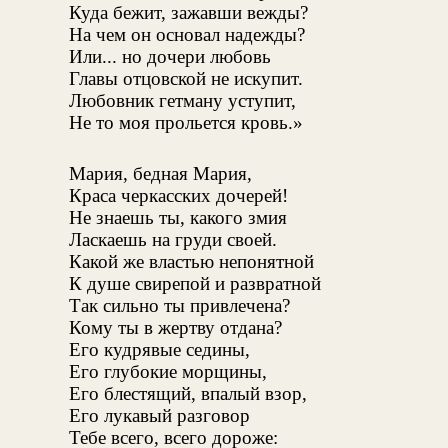
Куда бежит, зажавши вежды?
На чем он основал надежды?
Или... но дочери любовь
Главы отцовской не искупит.
Любовник гетману уступит,
Не то моя прольется кровь.»
Мария, бедная Мария,
Краса черкасских дочерей!
Не знаешь ты, какого змия
Ласкаешь на груди своей.
Какой же властью непонятной
К душе свирепой и развратной
Так сильно ты привлечена?
Кому ты в жертву отдана?
Его кудрявые седины,
Его глубокие морщины,
Его блестящий, впалый взор,
Его лукавый разговор
Тебе всего, всего дороже: