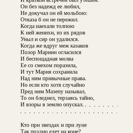
Он без надежд ее любил,
Не докучал он ей мольбою:
Отказа б он не пережил.
Когда наехали толпою
К ней женихи, из их рядов
Уныл и сир он удалился.
Когда же вдруг меж казаков
Позор Мариин огласился
И беспощадная молва
Ее со смехом поразила,
И тут Мария сохранила
Над ним привычные права.
Но если кто хотя случайно
Пред ним Мазепу называл,
То он бледнел, терзаясь тайно,
И взоры в землю опускал.
Кто при звездах и при луне
Так поздно едет на коне?