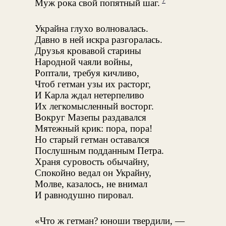
Муж рока свой попятный шаг.
Украйна глухо волновалась.
Давно в ней искра разгоралась.
Друзья кровавой старины
Народной чаяли войны,
Роптали, требуя кичливо,
Чтоб гетман узы их расторг,
И Карла ждал нетерпеливо
Их легкомысленный восторг.
Вокруг Мазепы раздавался
Мятежный крик: пора, пора!
Но старый гетман оставался
Послушным подданным Петра.
Храня суровость обычайну,
Спокойно ведал он Украйну,
Молве, казалось, не внимал
И равнодушно пировал.
«Что ж гетман? юноши твердили, —