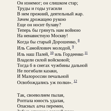
Он изнемог; он слишком стар;
Труды и годы угасили
В нем прежний, деятельный жар.
Зачем дрожащею рукою
Еще он носит булаву?
Теперь бы грянуть нам войною
На ненавистную Москву!
8
Когда бы старый Дорошенко,
9
Иль Самойлович молодой,
10
11
Иль наш Палей,
иль Гордеенко
Владели силой войсковой;
Тогда б в снегах чужбины дальной
Не погибали казаки,
И Малороссии печальной
12
Освобождались уж полки».
Так, своеволием пылая,
Роптала юность удалая,
Опасных алча перемен,