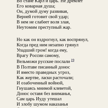
Во стане Карл и царь. Не дремлет
Его коварная душа;
Он, думой думу развивая,
Верней готовит свой удар;
В нем не слабеет воля злая,
Неутомим преступный жар.
Но как он вздрогнул, как воспрянул,
Когда пред ним незапно грянул
Упадший гром! когда ему,
Врагу России самому,
19
Вельможи русские послали
В Полтаве писанный донос
И вместо праведных угроз,
Как жертве, ласки расточали;
И озабоченный войной,
Гнушаясь мнимой клеветой,
Донос оставя без вниманья,
Сам царь Иуду утешал
И злобу шумом наказанья