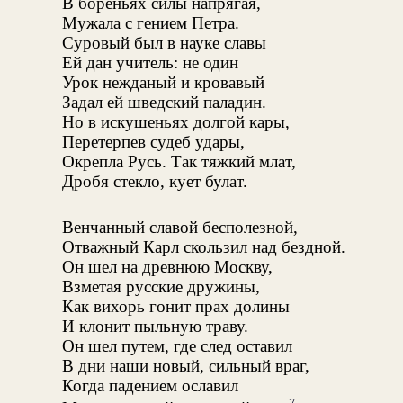
В бореньях силы напрягая,
Мужала с гением Петра.
Суровый был в науке славы
Ей дан учитель: не один
Урок нежданый и кровавый
Задал ей шведский паладин.
Но в искушеньях долгой кары,
Перетерпев судеб удары,
Окрепла Русь. Так тяжкий млат,
Дробя стекло, кует булат.
Венчанный славой бесполезной,
Отважный Карл скользил над бездной.
Он шел на древнюю Москву,
Взметая русские дружины,
Как вихорь гонит прах долины
И клонит пыльную траву.
Он шел путем, где след оставил
В дни наши новый, сильный враг,
Когда падением ославил
7