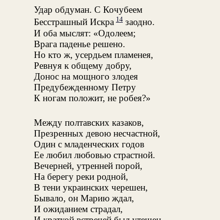
Удар обдуман. С Кочубеем
14
Бесстрашный Искра
заодно.
И оба мыслят: «Одолеем;
Врага паденье решено.
Но кто ж, усердьем пламенея,
Ревнуя к общему добру,
Донос на мощного злодея
Предубежденному Петру
К ногам положит, не робея?»
Между полтавских казаков,
Презренных девою несчастной,
Один с младенческих годов
Ее любил любовью страстной.
Вечерней, утренней порой,
На берегу реки родной,
В тени украинских черешен,
Бывало, он Марию ждал,
И ожиданием страдал,
И краткой встречей был утешен.