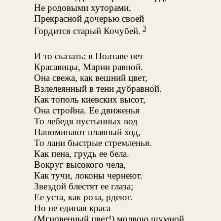
Не родовыми хуторами,
Прекрасной дочерью своей
3
Гордится старый Кочубей.
И то сказать: в Полтаве нет
Красавицы, Марии равной.
Она свежа, как вешний цвет,
Взлелеянный в тени дубравной.
Как тополь киевских высот,
Она стройна. Ее движенья
То лебедя пустынных вод
Напоминают плавный ход,
То лани быстрые стремленья.
Как пена, грудь ее бела.
Вокруг высокого чела,
Как тучи, локоны чернеют.
Звездой блестят ее глаза;
Ее уста, как роза, рдеют.
Но не единая краса
(Мгновенный цвет!) молвою шумной