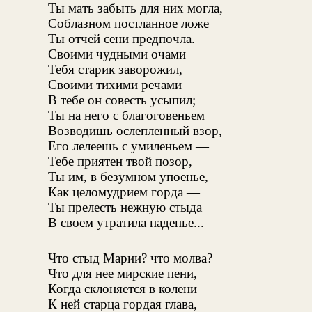
Ты мать забыть для них могла,
Соблазном постланное ложе
Ты отчей сени предпочла.
Своими чудными очами
Тебя старик заворожил,
Своими тихими речами
В тебе он совесть усыпил;
Ты на него с благоговеньем
Возводишь ослепленный взор,
Его лелеешь с умиленьем —
Тебе приятен твой позор,
Ты им, в безумном упоенье,
Как целомудрием горда —
Ты прелесть нежную стыда
В своем утратила паденье...
Что стыд Марии? что молва?
Что для нее мирские пени,
Когда склоняется в колени
К ней старца гордая глава,