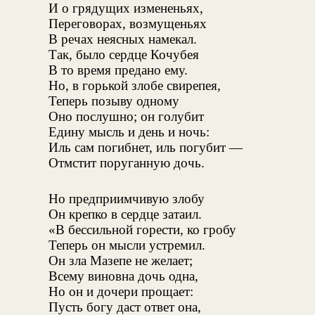
И о грядущих измененьях,
Переговорах, возмущеньях
В речах неясных намекал.
Так, было сердце Кочубея
В то время предано ему.
Но, в горькой злобе свирепея,
Теперь позыву одному
Оно послушно; он голубит
Едину мысль и день и ночь:
Иль сам погибнет, иль погубит —
Отмстит поруганную дочь.
Но предприимчивую злобу
Он крепко в сердце затаил.
«В бессильной горести, ко гробу
Теперь он мысли устремил.
Он зла Мазепе не желает;
Всему виновна дочь одна,
Но он и дочери прощает:
Пусть богу даст ответ она,