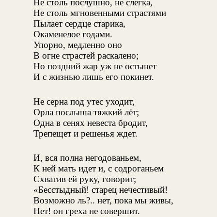
Не столь послушно, не слегка,
Не столь мгновенными страстями
Пылает сердце старика,
Окаменелое годами.
Упорно, медленно оно
В огне страстей раскалено;
Но поздний жар уж не остынет
И с жизнью лишь его покинет.
Не серна под утес уходит,
Орла послыша тяжкий лёт;
Одна в сенях невеста бродит,
Трепещет и решенья ждет.
И, вся полна негодованьем,
К ней мать идет и, с содроганьем
Схватив ей руку, говорит;
«Бесстыдный! старец нечестивый!
Возможно ль?.. нет, пока мы живы,
Нет! он греха не совершит.