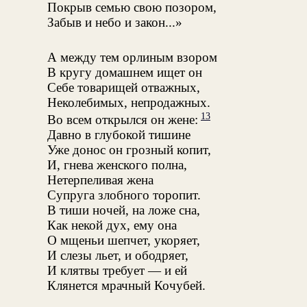
Покрыв семью свою позором,
Забыв и небо и закон...»
А между тем орлиным взором
В кругу домашнем ищет он
Себе товарищей отважных,
Неколебимых, непродажных.
13
Во всем открылся он жене:
Давно в глубокой тишине
Уже донос он грозный копит,
И, гнева женского полна,
Нетерпеливая жена
Супруга злобного торопит.
В тиши ночей, на ложе сна,
Как некой дух, ему она
О мщеньи шепчет, укоряет,
И слезы льет, и ободряет,
И клятвы требует — и ей
Клянется мрачный Кочубей.