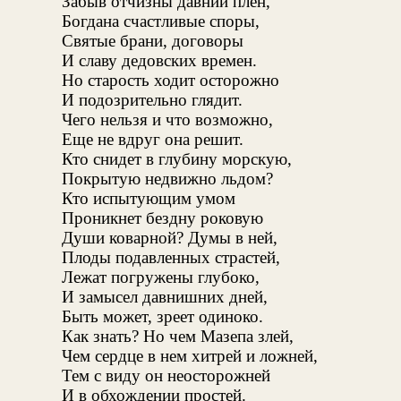
Забыв отчизны давний плен,
Богдана счастливые споры,
Святые брани, договоры
И славу дедовских времен.
Но старость ходит осторожно
И подозрительно глядит.
Чего нельзя и что возможно,
Еще не вдруг она решит.
Кто снидет в глубину морскую,
Покрытую недвижно льдом?
Кто испытующим умом
Проникнет бездну роковую
Души коварной? Думы в ней,
Плоды подавленных страстей,
Лежат погружены глубоко,
И замысел давнишних дней,
Быть может, зреет одиноко.
Как знать? Но чем Мазепа злей,
Чем сердце в нем хитрей и ложней,
Тем с виду он неосторожней
И в обхождении простей.