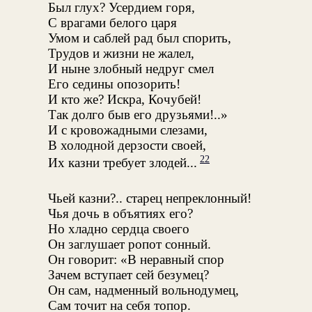
Был глух? Усердием горя,
С врагами белого царя
Умом и саблей рад был спорить,
Трудов и жизни не жалел,
И ныне злобный недруг смел
Его седины опозорить!
И кто же? Искра, Кочубей!
Так долго быв его друзьями!..»
И с кровожадными слезами,
В холодной дерзости своей,
22
Их казни требует злодей...
Чьей казни?.. старец непреклонный!
Чья дочь в объятиях его?
Но хладно сердца своего
Он заглушает ропот сонный.
Он говорит: «В неравный спор
Зачем вступает сей безумец?
Он сам, надменный вольнодумец,
Сам точит на себя топор.