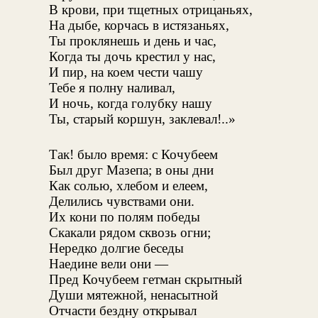
В крови, при тщетных отрицаньях,
На дыбе, корчась в истязаньях,
Ты проклянешь и день и час,
Когда ты дочь крестил у нас,
И пир, на коем чести чашу
Тебе я полну наливал,
И ночь, когда голубку нашу
Ты, старый коршун, заклевал!..»
Так! было время: с Кочубеем
Был друг Мазепа; в оны дни
Как солью, хлебом и елеем,
Делились чувствами они.
Их кони по полям победы
Скакали рядом сквозь огни;
Нередко долгие беседы
Наедине вели они —
Пред Кочубеем гетман скрытный
Души мятежной, ненасытной
Отчасти бездну открывал