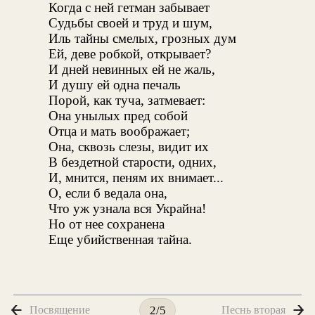
Когда с ней гетман забывает
Судьбы своей и труд и шум,
Иль тайны смелых, грозных дум
Ей, деве робкой, открывает?
И дней невинных ей не жаль,
И душу ей одна печаль
Порой, как туча, затмевает:
Она унылых пред собой
Отца и мать воображает;
Она, сквозь слезы, видит их
В бездетной старости, одних,
И, мнится, пеням их внимает...
О, если б ведала она,
Что уж узнала вся Украйна!
Но от нее сохранена
Еще убийственная тайна.
Посвящение
Песнь вторая
2/5