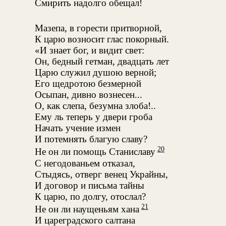
Смирить надолго обещал!
Мазепа, в горести притворной,
К царю возносит глас покорный.
«И знает бог, и видит свет:
Он, бедный гетман, двадцать лет
Царю служил душою верной;
Его щедротою безмерной
Осыпан, дивно вознесен...
О, как слепа, безумна злоба!..
Ему ль теперь у двери гроба
Начать учение измен
И потемнять благую славу?
20
Не он ли помощь Станиславу
С негодованьем отказал,
Стыдясь, отверг венец Украйны,
И договор и письма тайны
К царю, по долгу, отослал?
21
Не он ли наущеньям хана
И цареградского салтана