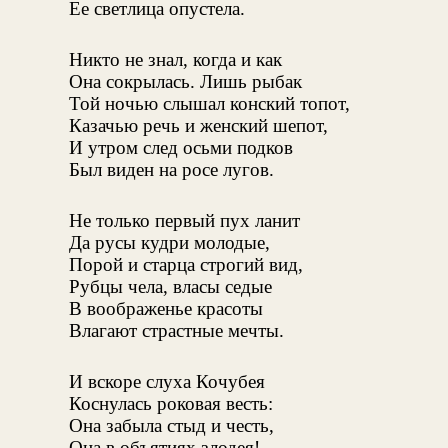
Ее светлица опустела.
Никто не знал, когда и как
Она сокрылась. Лишь рыбак
Той ночью слышал конский топот,
Казачью речь и женский шепот,
И утром след осьми подков
Был виден на росе лугов.
Не только первый пух ланит
Да русы кудри молодые,
Порой и старца строгий вид,
Рубцы чела, власы седые
В воображенье красоты
Влагают страстные мечты.
И вскоре слуха Кочубея
Коснулась роковая весть:
Она забыла стыд и честь,
Она в объятиях злодея!