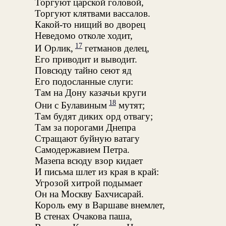
Торгуют царской головой,
Торгуют клятвами вассалов.
Какой-то нищий во дворец
Неведомо отколе ходит,
17
И Орлик,
гетманов делец,
Его приводит и выводит.
Повсюду тайно сеют яд
Его подосланные слуги:
Там на Дону казачьи круги
18
Они с Булавиным
мутят;
Там будят диких орд отвагу;
Там за порогами Днепра
Стращают буйную ватагу
Самодержавием Петра.
Мазепа всюду взор кидает
И письма шлет из края в край:
Угрозой хитрой подымает
Он на Москву Бахчисарай.
Король ему в Варшаве внемлет,
В стенах Очакова паша,