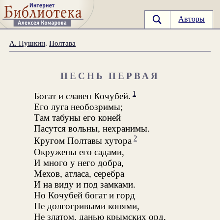
Авторы
А. Пушкин
.
Полтава
ПЕСНЬ ПЕРВАЯ
1
Богат и славен Кочубей.
Его луга необозримы;
Там табуны его коней
Пасутся вольны, нехранимы.
2
Кругом Полтавы хутора
Окружены его садами,
И много у него добра,
Мехов, атласа, серебра
И на виду и под замками.
Но Кочубей богат и горд
Не долгогривыми конями,
Не златом, данью крымских орд,