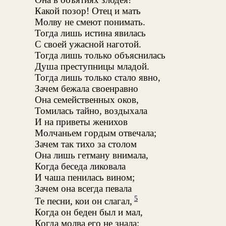
Какой позор! Отец и мать
Молву не смеют понимать.
Тогда лишь истина явилась
С своей ужасной наготой.
Тогда лишь только объяснилась
Душа преступницы младой.
Тогда лишь только стало явно,
Зачем бежала своенравно
Она семейственных оков,
Томилась тайно, воздыхала
И на приветы женихов
Молчаньем гордым отвечала;
Зачем так тихо за столом
Она лишь гетману внимала,
Когда беседа ликовала
И чаша пенилась вином;
Зачем она всегда певала
5
Те песни, кои он слагал,
Когда он беден был и мал,
Когда молва его не знала;