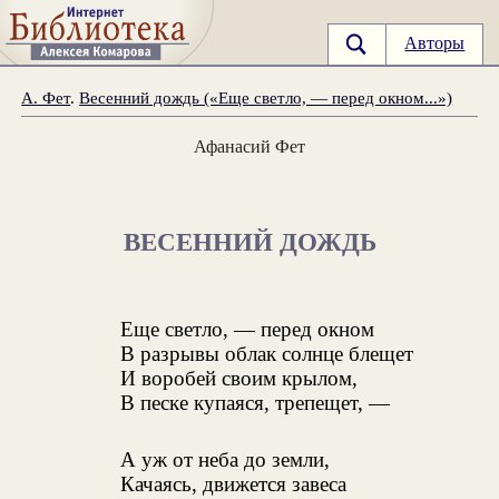
Авторы
А. Фет
.
Весенний дождь («Еще светло, — перед окном...»)
Афанасий Фет
ВЕСЕННИЙ ДОЖДЬ
Еще светло, — перед окном
В разрывы облак солнце блещет
И воробей своим крылом,
В песке купаяся, трепещет, —
А уж от неба до земли,
Качаясь, движется завеса