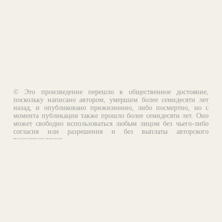
© Это произведение перешло в общественное достояние,
поскольку написано автором, умершим более семидесяти лет
назад, и опубликовано прижизненно, либо посмертно, но с
момента публикации также прошло более семидесяти лет. Оно
может свободно использоваться любым лицом без чьего-либо
согласия или разрешения и без выплаты авторского
вознаграждения.
Email:
otklik@ilibrary.ru
О библиотеке
Реклама на сайте
©1996—2026 Алексей Комаров. Подборка произведений,
оформление, программирование.