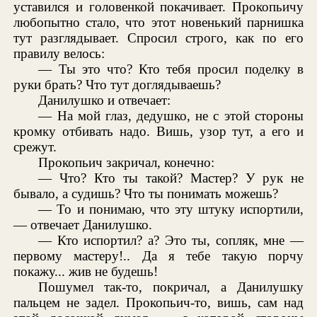
уставился и головенкой покачивает. Прокопьичу
любопытно стало, что этот новенький парнишка
тут разглядывает. Спросил строго, как по его
правилу велось:
— Ты это что? Кто тебя просил поделку в
руки брать? Что тут доглядываешь?
Данилушко и отвечает:
— На мой глаз, дедушко, не с этой стороны
кромку отбивать надо. Вишь, узор тут, а его и
срежут.
Прокопьич закричал, конечно:
— Что? Кто ты такой? Мастер? У рук не
бывало, а судишь? Что ты понимать можешь?
— То и понимаю, что эту штуку испортили,
— отвечает Данилушко.
— Кто испортил? а? Это ты, сопляк, мне —
первому мастеру!.. Да я тебе такую порчу
покажу... жив не будешь!
Пошумел так-то, покричал, а Данилушку
пальцем не задел. Прокопьич-то, вишь, сам над