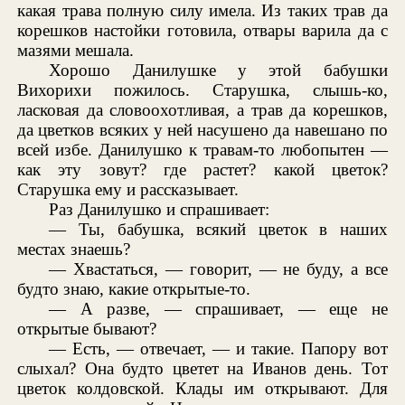
какая трава полную силу имела. Из таких трав да
корешков настойки готовила, отвары варила да с
мазями мешала.
Хорошо Данилушке у этой бабушки
Вихорихи пожилось. Старушка, слышь-ко,
ласковая да словоохотливая, а трав да корешков,
да цветков всяких у ней насушено да навешано по
всей избе. Данилушко к травам-то любопытен —
как эту зовут? где растет? какой цветок?
Старушка ему и рассказывает.
Раз Данилушко и спрашивает:
— Ты, бабушка, всякий цветок в наших
местах знаешь?
— Хвастаться, — говорит, — не буду, а все
будто знаю, какие открытые-то.
— А разве, — спрашивает, — еще не
открытые бывают?
— Есть, — отвечает, — и такие. Папору вот
слыхал? Она будто цветет на Иванов день. Тот
цветок колдовской. Клады им открывают. Для