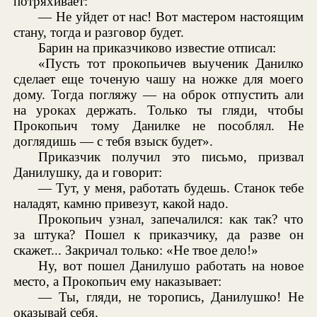
потряхивает:
— Не уйдет от нас! Вот мастером настоящим
стану, тогда и разговор будет.
Барин на приказчиково известие отписал:
«Пусть тот прокопьичев выученик Данилко
сделает еще точеную чашу на ножке для моего
дому. Тогда погляжу — на оброк отпустить али
на уроках держать. Только ты гляди, чтобы
Прокопьич тому Данилке не пособлял. Не
доглядишь — с тебя взыск будет».
Приказчик получил это письмо, призвал
Данилушку, да и говорит:
— Тут, у меня, работать будешь. Станок тебе
наладят, камню привезут, какой надо.
Прокопьич узнал, запечалился: как так? что
за штука? Пошел к приказчику, да разве он
скажет... Закричал только: «Не твое дело!»
Ну, вот пошел Данилушо работать на новое
место, а Прокопьич ему наказывает:
— Ты, гляди, не торопись, Данилушко! Не
оказывай себя.