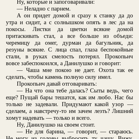
Ну, которые и запоговаривали:
— Неладно с парнем.
А он придет домой и сразу к станку да до
утра и сидит, а с солнышком опять в лес да на
покосы. Листки да цветки всякие домой
притаскивать стал, а все больше из объеди:
черемицу да омег, дурман да багульник, да
резуны всякие. С лица спал, глаза беспокойные
стали, в руках смелость потерял. Прокопьич
вовсе забеспокоился, а Данилушко и говорит:
— Чаша мне покою не дает. Охота так ее
сделать, чтобы камень полную силу имел.
Прокопьич давай отговаривать:
— На что она тебе далась? Сыты ведь, чего
еще? Пущай бары тешатся, как им любо. Нас бы
только не задевали. Придумают какой узор —
сделаем, а навстречу-то им зачем лезть? Лишний
хомут надевать — только и всего.
Ну, Данилушко на своем стоит.
— Не для барина, — говорит, — стараюсь.
Не могу из головы выбросить ту чашу. Вижу,