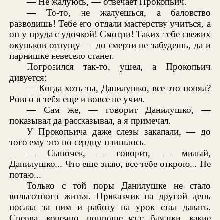
— Не жалуюсь, — отвечает Прокопьич.
— То-то, не жалуешься, а баловство
разводишь! Тебе его отдали мастерству учиться, а
он у пруда с удочкой! Смотри! Таких тебе свежих
окуньков отпущу — до смерти не забудешь, да и
парнишке невесело станет.
Погрозился так-то, ушел, а Прокопьич
дивуется:
— Когда хоть ты, Данилушко, все это понял?
Ровно я тебя еще и вовсе не учил.
— Сам же, — говорит Данилушко, —
показывал да рассказывал, а я примечал.
У Прокопьича даже слезы закапали, — до
того ему это по сердцу пришлось.
— Сыночек, — говорит, — милый,
Данилушко... Что еще знаю, все тебе открою... Не
потаю...
Только с той поры Данилушке не стало
вольготного житья. Приказчик на другой день
послал за ним и работу на урок стал давать.
Сперва, конечно, попроще что: бляшки, какие