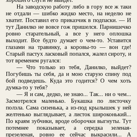
На заводскую работу либо в гору все ж таки
не отдали — шибко жидко место, на неделю не
хватит. Поставил его приказчик в подпаски. — И
тут Данилко не вовсе гож пришелся. Парнишечко
ровно старательный, а все у него оплошка
выходит. Все будто думает о чем-то. Уставится
глазами на травинку, а коровы-то — вон где!
Старый пастух ласковый попался, жалел сироту, и
тот временем ругался:
— Что только из тебя, Данилко, выйдет?
Погубишь ты себя, да и мою старую спину под
бой подведешь. Куда это годится? О чем хоть
думка-то у тебя?
— Я и сам, дедко, не знаю... Так... ни о чем...
Засмотрелся маленько. Букашка по листочку
ползла. Сама сизенька, а из-под крылышек у ней
желтенько выглядывает, а листок широконький...
По краям зубчики, вроде оборочки выгнуты. Тут
потемнее показывает, а середка зеленая-
презеленая, ровно ее сейчас выкрасили... А