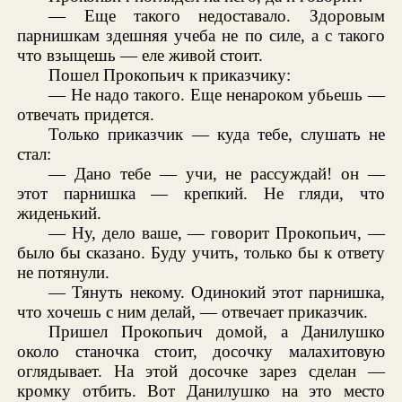
— Еще такого недоставало. Здоровым
парнишкам здешняя учеба не по силе, а с такого
что взыщешь — еле живой стоит.
Пошел Прокопьич к приказчику:
— Не надо такого. Еще ненароком убьешь —
отвечать придется.
Только приказчик — куда тебе, слушать не
стал:
— Дано тебе — учи, не рассуждай! он —
этот парнишка — крепкий. Не гляди, что
жиденький.
— Ну, дело ваше, — говорит Прокопьич, —
было бы сказано. Буду учить, только бы к ответу
не потянули.
— Тянуть некому. Одинокий этот парнишка,
что хочешь с ним делай, — отвечает приказчик.
Пришел Прокопьич домой, а Данилушко
около станочка стоит, досочку малахитовую
оглядывает. На этой досочке зарез сделан —
кромку отбить. Вот Данилушко на это место