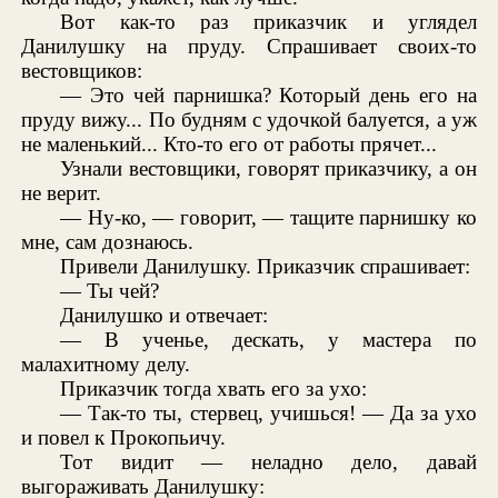
Вот как-то раз приказчик и углядел
Данилушку на пруду. Спрашивает своих-то
вестовщиков:
— Это чей парнишка? Который день его на
пруду вижу... По будням с удочкой балуется, а уж
не маленький... Кто-то его от работы прячет...
Узнали вестовщики, говорят приказчику, а он
не верит.
— Ну-ко, — говорит, — тащите парнишку ко
мне, сам дознаюсь.
Привели Данилушку. Приказчик спрашивает:
— Ты чей?
Данилушко и отвечает:
— В ученье, дескать, у мастера по
малахитному делу.
Приказчик тогда хвать его за ухо:
— Так-то ты, стервец, учишься! — Да за ухо
и повел к Прокопьичу.
Тот видит — неладно дело, давай
выгораживать Данилушку: