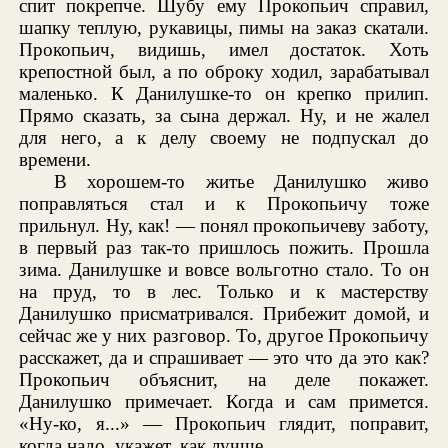
спит покрепче. Шубу ему Прокопьич справил,
шапку теплую, рукавицы, пимы на заказ скатали.
Прокопьич, видишь, имел достаток. Хоть
крепостной был, а по оброку ходил, зарабатывал
маленько. К Данилушке-то он крепко прилип.
Прямо сказать, за сына держал. Ну, и не жалел
для него, а к делу своему не подпускал до
времени.
В хорошем-то житье Данилушко живо
поправляться стал и к Прокопьичу тоже
прильнул. Ну, как! — понял прокопьичеву заботу,
в первый раз так-то пришлось пожить. Прошла
зима. Данилушке и вовсе вольготно стало. То он
на пруд, то в лес. Только и к мастерству
Данилушко присматривался. Прибежит домой, и
сейчас же у них разговор. То, другое Прокопьичу
расскажет, да и спрашивает — это что да это как?
Прокопьич объяснит, на деле покажет.
Данилушко примечает. Когда и сам примется.
«Ну-ко, я...» — Прокопьич глядит, поправит,
когда надо, укажет, как лучше.