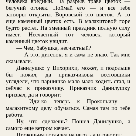
человека вредный. На разрыв траве цветок —
бегучий огонек. Поймай его — и все тебе
затворы открыты. Воровской это цветок. А то
еще каменный цветок есть. В малахитовой горе
будто растет. На змеиный праздник полную силу
имеет. Несчастный тот человек, который
каменный цветок увидит.
— Чем, бабушка, несчастный?
— А это, дитенок, я и сама не знаю. Так мне
сказывали.
Данилушко у Вихорихи, может, и подольше
бы пожил, да приказчиковы вестовщики
углядели, что парнишко мало-мало ходить стал, и
сейчас к приказчику. Приказчик Данилушку
призвал, да и говорит:
— Иди-ко теперь к Прокопьичу —
малахитному делу обучаться. Самая там по тебе
работа.
Ну, что сделаешь? Пошел Данилушко, а
самого еще ветром качает.
Прокопьич поглядел на него, да и говорит: