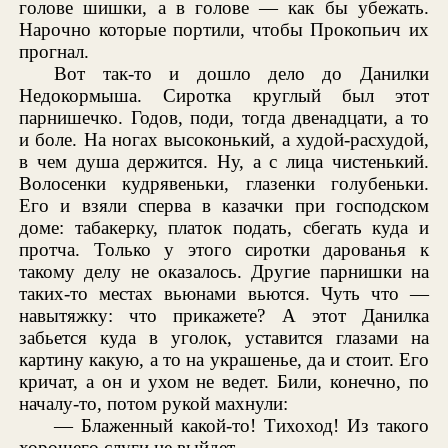
голове шишки, а в голове — как бы убежать.
Нарочно которые портили, чтобы Прокопьич их
прогнал.
Вот так-то и дошло дело до Данилки
Недокормыша. Сиротка круглый был этот
парнишечко. Годов, поди, тогда двенадцати, а то
и боле. На ногах высоконький, а худой-расхудой,
в чем душа держится. Ну, а с лица чистенький.
Волосенки кудрявеньки, глазенки голубеньки.
Его и взяли сперва в казачки при господском
доме: табакерку, платок подать, сбегать куда и
протча. Только у этого сиротки дарованья к
такому делу не оказалось. Другие парнишки на
таких-то местах вьюнами вьются. Чуть что —
навытяжку: что прикажете? А этот Данилка
забьется куда в уголок, уставится глазами на
картину какую, а то на украшенье, да и стоит. Его
кричат, а он и ухом не ведет. Били, конечно, по
началу-то, потом рукой махнули:
— Блаженный какой-то! Тихоход! Из такого
хорошего слуги не выйдет.