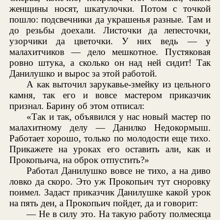
женщины носят, шкатулочки. Потом с точкой
пошло: подсвечники да украшенья разные. Там и
до резьбы доехали. Листочки да лепесточки,
узорчики да цветочки. У них ведь — у
малахитчиков — дело мешкотное. Пустяковая
ровно штука, а сколько он над ней сидит! Так
Данилушко и вырос за этой работой.
А как выточил зарукавье-змейку из цельного
камня, так его и вовсе мастером приказчик
признал. Барину об этом отписал:
«Так и так, объявился у нас новый мастер по
малахитному делу — Данилко Недокормыш.
Работает хорошо, только по молодости еще тихо.
Прикажете на уроках его оставить али, как и
Прокопьича, на оброк отпустить?»
Работал Данилушко вовсе не тихо, а на диво
ловко да скоро. Это уж Прокопьич тут сноровку
поимел. Задаст приказчик Данилушке какой урок
на пять ден, а Прокопьич пойдет, да и говорит:
— Не в силу это. На такую работу полмесяца