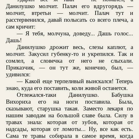
Данилушко молчит. Палач его вдругорядь —
молчит, втретьи — молчит. Палач тут и
расстервенился, давай полысать со всего плеча, а
сам кричит:
— Я тебя, молчуна, доведу... Дашь голос...
Дашь!
Данилушко дрожит весь, слезы каплют, а
молчит. Закусил губенку-то и укрепился. Так и
сомлел, а словечка от него не слыхали.
Приказчик, — он тут же, конечно, был, —
удивился:
— Какой еще терпеливый выискался! Теперь
знаю, куда его поставить, коли живой останется.
Отлежался-таки Данилушко. Бабушка
Вихориха его на ноги поставила. Была,
сказывают, старушка такая. Заместо лекаря по
нашим заводам на большой славе была. Силу в
травах знала: которая от зубов, которая от
надсады, которая от ломоты... Ну, все как есть.
Сама те травы собирала в самое время, когда