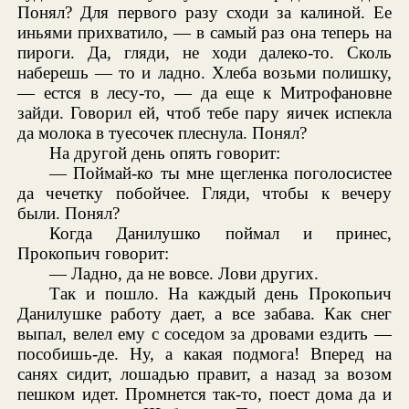
Понял? Для первого разу сходи за калиной. Ее
иньями прихватило, — в самый раз она теперь на
пироги. Да, гляди, не ходи далеко-то. Сколь
наберешь — то и ладно. Хлеба возьми полишку,
— естся в лесу-то, — да еще к Митрофановне
зайди. Говорил ей, чтоб тебе пару яичек испекла
да молока в туесочек плеснула. Понял?
На другой день опять говорит:
— Поймай-ко ты мне щегленка поголосистее
да чечетку побойчее. Гляди, чтобы к вечеру
были. Понял?
Когда Данилушко поймал и принес,
Прокопьич говорит:
— Ладно, да не вовсе. Лови других.
Так и пошло. На каждый день Прокопьич
Данилушке работу дает, а все забава. Как снег
выпал, велел ему с соседом за дровами ездить —
пособишь-де. Ну, а какая подмога! Вперед на
санях сидит, лошадью правит, а назад за возом
пешком идет. Промнется так-то, поест дома да и