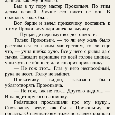
дашься: как ему помогло.
Был в ту пору мастер Прокопьич. По этим
делам первый. Лучше его никто не мог. В
пожилых годах был.
Вот барин и велел приказчику поставить к
этому Прокопьичу парнишек на выучку.
— Пущай-де переймут все до тонкости.
Только Прокопьич, — то ли ему жаль было
расставаться со своим мастерством, то ли еще
что, — учил шибко худо. Все у него с рывка да с
тычка. Насадит парнишке по всей голове шишек,
уши чуть не оборвет, да и говорит приказчику:
— Не гож этот... Глаз у него неспособный,
рука не несет. Толку не выйдет.
Приказчику, видно, заказано было
ублаготворять Прокопьича.
— Не гож, так не гож... Другого дадим... —
И нарядит другого парнишку.
Ребятишки прослышали про эту науку...
Спозаранку ревут, как бы к Прокопьичу не
попасть. Отцам-матерям тоже не сладко родного