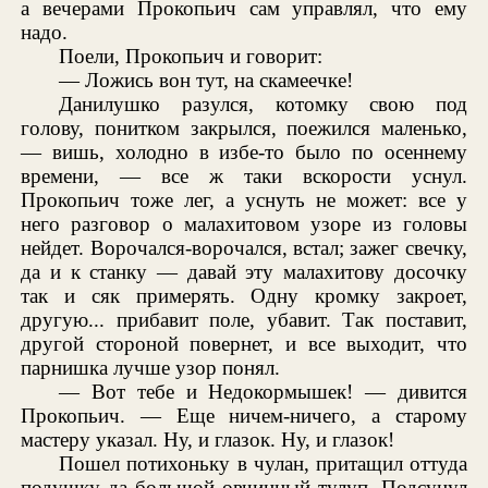
а вечерами Прокопьич сам управлял, что ему
надо.
Поели, Прокопьич и говорит:
— Ложись вон тут, на скамеечке!
Данилушко разулся, котомку свою под
голову, понитком закрылся, поежился маленько,
— вишь, холодно в избе-то было по осеннему
времени, — все ж таки вскорости уснул.
Прокопьич тоже лег, а уснуть не может: все у
него разговор о малахитовом узоре из головы
нейдет. Ворочался-ворочался, встал; зажег свечку,
да и к станку — давай эту малахитову досочку
так и сяк примерять. Одну кромку закроет,
другую... прибавит поле, убавит. Так поставит,
другой стороной повернет, и все выходит, что
парнишка лучше узор понял.
— Вот тебе и Недокормышек! — дивится
Прокопьич. — Еще ничем-ничего, а старому
мастеру указал. Ну, и глазок. Ну, и глазок!
Пошел потихоньку в чулан, притащил оттуда
подушку да большой овчинный тулуп. Подсунул