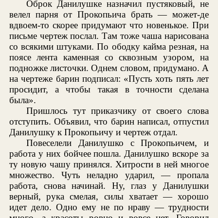
Оброк Данилушке назначил пустяковый, не
велел парня от Прокопьича брать — может-де
вдвоем-то скорее придумают что новенькое. При
письме чертеж послал. Там тоже чаша нарисована
со всякими штуками. По ободку кайма резная, на
поясе лента каменная со сквозным узором, на
подножке листочки. Однем словом, придумано. А
на чертеже барин подписал: «Пусть хоть пять лет
просидит, а чтобы такая в точности сделана
была».
Пришлось тут приказчику от своего слова
отступить. Объявил, что барин написал, отпустил
Данилушку к Прокопьичу и чертеж отдал.
Повеселели Данилушко с Прокопьичем, и
работа у них бойчее пошла. Данилушко вскоре за
ту новую чашу принялся. Хитрости в ней многое
множество. Чуть неладно ударил, — пропала
работа, снова начинай. Ну, глаз у Данилушки
верный, рука смелая, силы хватает — хорошо
идет дело. Одно ему не по нраву — трудности
много, а красоты ровно и вовсе нет. Говорил