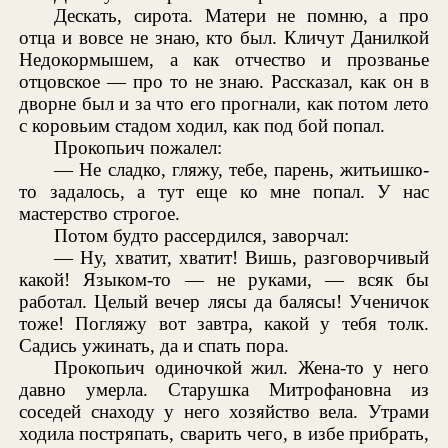
Дескать, сирота. Матери не помню, а про
отца и вовсе не знаю, кто был. Кличут Данилкой
Недокормышем, а как отчество и прозванье
отцовское — про то не знаю. Рассказал, как он в
дворне был и за что его прогнали, как потом лето
с коровьим стадом ходил, как под бой попал.
Прокопьич пожалел:
— Не сладко, гляжу, тебе, парень, житьишко-
то задалось, а тут еще ко мне попал. У нас
мастерство строгое.
Потом будто рассердился, заворчал:
— Ну, хватит, хватит! Вишь, разговорчивый
какой! Языком-то — не руками, — всяк бы
работал. Целый вечер лясы да балясы! Ученичок
тоже! Погляжу вот завтра, какой у тебя толк.
Садись ужинать, да и спать пора.
Прокопьич одиночкой жил. Жена-то у него
давно умерла. Старушка Митрофановна из
соседей снаходу у него хозяйство вела. Утрами
ходила постряпать, сварить чего, в избе прибрать,