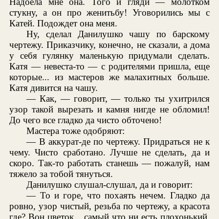
Надоела мне она. Того и гляди — молотком
стукну, а он про женитьбу! Уговорились мы с
Катей. Подождет она меня.
Ну, сделал Данилушко чашу по барскому
чертежу. Приказчику, конечно, не сказали, а дома
у себя гулянку маленькую придумали сделать.
Катя — невеста-то — с родителями пришла, еще
которые... из мастеров же малахитных больше.
Катя дивится на чашу.
— Как, — говорит, — только ты ухитрился
узор такой вырезать и камня нигде не обломил!
До чего все гладко да чисто обточено!
Мастера тоже одобряют:
— В аккурат-де по чертежу. Придраться не к
чему. Чисто сработано. Лучше не сделать, да и
скоро. Так-то работать станешь — пожалуй, нам
тяжело за тобой тянуться.
Данилушко слушал-слушал, да и говорит:
— То и горе, что похаять нечем. Гладко да
ровно, узор чистый, резьба по чертежу, а красота
где? Вон цветок... самый что ни есть плохонький,