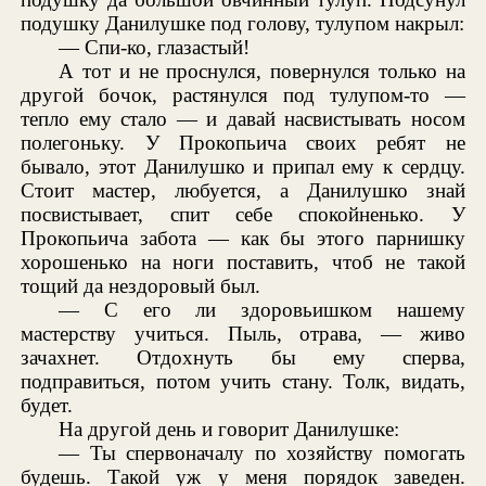
подушку Данилушке под голову, тулупом накрыл:
— Спи-ко, глазастый!
А тот и не проснулся, повернулся только на
другой бочок, растянулся под тулупом-то —
тепло ему стало — и давай насвистывать носом
полегоньку. У Прокопьича своих ребят не
бывало, этот Данилушко и припал ему к сердцу.
Стоит мастер, любуется, а Данилушко знай
посвистывает, спит себе спокойненько. У
Прокопьича забота — как бы этого парнишку
хорошенько на ноги поставить, чтоб не такой
тощий да нездоровый был.
— С его ли здоровьишком нашему
мастерству учиться. Пыль, отрава, — живо
зачахнет. Отдохнуть бы ему сперва,
подправиться, потом учить стану. Толк, видать,
будет.
На другой день и говорит Данилушке:
— Ты спервоначалу по хозяйству помогать
будешь. Такой уж у меня порядок заведен.