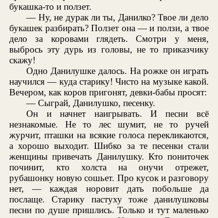
букашка-то и ползет.
— Ну, не дурак ли ты, Данилко? Твое ли дело
букашек разбирать? Ползет она — и ползи, а твое
дело за коровами глядеть. Смотри у меня,
выбрось эту дурь из головы, не то приказчику
скажу!
Одно Данилушке далось. На рожке он играть
научился — куда старику! Чисто на музыке какой.
Вечером, как коров пригонят, девки-бабы просят:
— Сыграй, Данилушко, песенку.
Он и начнет наигрывать. И песни всё
незнакомые. Не то лес шумит, не то ручей
журчит, пташки на всякие голоса перекликаются,
а хорошо выходит. Шибко за те песенки стали
женщины привечать Данилушку. Кто пониточек
починит, кто холста на онучи отрежет,
рубашонку новую сошьет. Про кусок и разговору
нет, — каждая норовит дать побольше да
послаще. Старику пастуху тоже данилушковы
песни по душе пришлись. Только и тут маленько