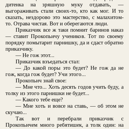
дитенка на зряшную муку отдавать, —
выгораживать стали своих-то, кто как мог. И то
сказать, нездорово это мастерство, с малахитом-
то. Отрава чистая. Вот и оберегаются люди.
Приказчик все ж таки помнит баринов наказ
— ставит Прокопьичу учеников. Тот по своему
порядку помытарит парнишку, да и сдаст обратно
приказчику.
— Не гож этот...
Приказчик взъедаться стал:
— До какой поры это будет? Не гож да не
гож, когда гож будет? Учи этого...
Прокопьич знай свое:
— Мне что... Хоть десять годов учить буду, а
толку из этого парнишки не будет...
— Какого тебе еще?
— Мне хоть и вовсе на ставь, — об этом не
скучаю...
Так вот и перебрали приказчик с
Прокопьичем много ребятишек, а толк один: на