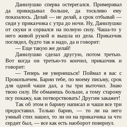
Данилушко сперва остерегался. Примеривал
да прикидывал больше, да тоскливо ему
показалось. Делай — не делай, а срок отбывай —
сиди у приказчика с утра до ночи. Ну, Данилушко
от скуки и сорвался на полную силу. Чаша-то у
него живой рукой и вышла из дела. Приказчик
поглядел, будто так и надо, да и говорит:
— Еще такую же делай!
Данилушко сделал другую, потом третью.
Вот когда он третью-то кончил, приказчик и
говорит:
— Теперь не увернешься! Поймал я вас с
Прокопьичем. Барин тебе, по моему письму, срок
для одной чаши дал, а ты три выточил. Знаю
твою силу. Не обманешь больше, а тому старому
псу покажу, как потворствовать! Другим закажет!
Так об этом и барину написал и чаши все три
предоставил. Только барин, — то ли на него
умный стих нашел, то ли он на приказчика за что
сердит был, — все как есть наоборот повернул.