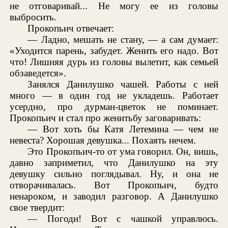
не отговаривай... Не могу ее из головы
выбросить.
Прокопьич отвечает:
— Ладно, мешать не стану, — а сам думает:
«Уходится парень, забудет. Женить его надо. Вот
что! Лишняя дурь из головы вылетит, как семьей
обзаведется».
Занялся Данилушко чашей. Работы с ней
много — в один год не укладешь. Работает
усердно, про дурман-цветок не поминает.
Прокопьич и стал про женитьбу заговаривать:
— Вот хоть бы Катя Летемина — чем не
невеста? Хорошая девушка... Похаять нечем.
Это Прокопьич-то от ума говорил. Он, вишь,
давно заприметил, что Данилушко на эту
девушку сильно поглядывал. Ну, и она не
отворачивалась. Вот Прокопьич, будто
ненароком, и заводил разговор. А Данилушко
свое твердит:
— Погоди! Вот с чашкой управлюсь.