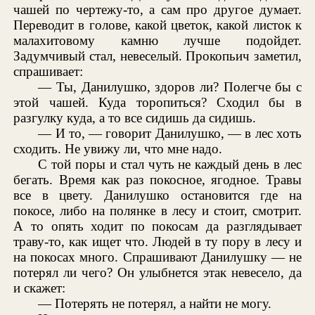
чашей по чертежу-то, а сам про другое думает.
Переводит в голове, какой цветок, какой листок к
малахитовому камню лучше подойдет.
Задумчивый стал, невеселый. Прокопьич заметил,
спрашивает:
— Ты, Данилушко, здоров ли? Полегче бы с
этой чашей. Куда торопиться? Сходил бы в
разгулку куда, а то все сидишь да сидишь.
— И то, — говорит Данилушко, — в лес хоть
сходить. Не увижу ли, что мне надо.
С той поры и стал чуть не каждый день в лес
бегать. Время как раз покосное, ягодное. Травы
все в цвету. Данилушко остановится где на
покосе, либо на полянке в лесу и стоит, смотрит.
А то опять ходит по покосам да разглядывает
траву-то, как ищет что. Людей в ту пору в лесу и
на покосах много. Спрашивают Данилушку — не
потерял ли чего? Он улыбнется этак невесело, да
и скажет:
— Потерять не потерял, а найти не могу.