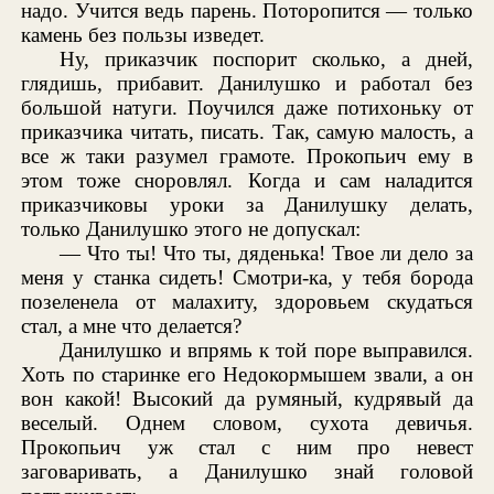
надо. Учится ведь парень. Поторопится — только
камень без пользы изведет.
Ну, приказчик поспорит сколько, а дней,
глядишь, прибавит. Данилушко и работал без
большой натуги. Поучился даже потихоньку от
приказчика читать, писать. Так, самую малость, а
все ж таки разумел грамоте. Прокопьич ему в
этом тоже сноровлял. Когда и сам наладится
приказчиковы уроки за Данилушку делать,
только Данилушко этого не допускал:
— Что ты! Что ты, дяденька! Твое ли дело за
меня у станка сидеть! Смотри-ка, у тебя борода
позеленела от малахиту, здоровьем скудаться
стал, а мне что делается?
Данилушко и впрямь к той поре выправился.
Хоть по старинке его Недокормышем звали, а он
вон какой! Высокий да румяный, кудрявый да
веселый. Однем словом, сухота девичья.
Прокопьич уж стал с ним про невест
заговаривать, а Данилушко знай головой