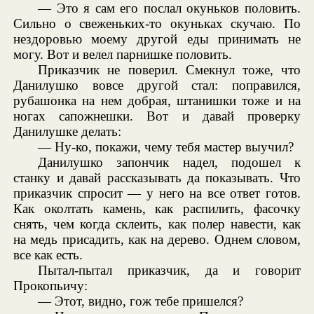
— Это я сам его послал окуньков половить.
Сильно о свеженьких-то окуньках скучаю. По
нездоровью моему другой еды принимать не
могу. Вот и велел парнишке половить.
Приказчик не поверил. Смекнул тоже, что
Данилушко вовсе другой стал: поправился,
рубашонка на нем добрая, штанишки тоже и на
ногах сапожнешки. Вот и давай проверку
Данилушке делать:
— Ну-ко, покажи, чему тебя мастер выучил?
Данилушко запончик надел, подошел к
станку и давай рассказывать да показывать. Что
приказчик спросит — у него на все ответ готов.
Как околтать камень, как распилить, фасочку
снять, чем когда склеить, как полер навести, как
на медь присадить, как на дерево. Однем словом,
все как есть.
Пытал-пытал приказчик, да и говорит
Прокопьичу:
— Этот, видно, гож тебе пришелся?