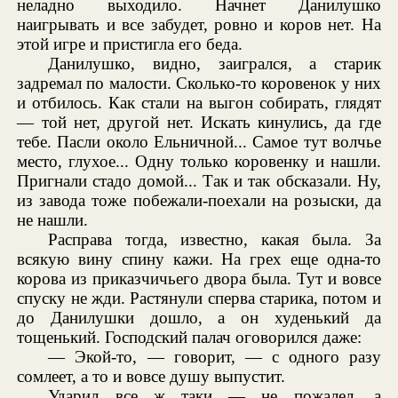
неладно выходило. Начнет Данилушко
наигрывать и все забудет, ровно и коров нет. На
этой игре и пристигла его беда.
Данилушко, видно, заигрался, а старик
задремал по малости. Сколько-то коровенок у них
и отбилось. Как стали на выгон собирать, глядят
— той нет, другой нет. Искать кинулись, да где
тебе. Пасли около Ельничной... Самое тут волчье
место, глухое... Одну только коровенку и нашли.
Пригнали стадо домой... Так и так обсказали. Ну,
из завода тоже побежали-поехали на розыски, да
не нашли.
Расправа тогда, известно, какая была. За
всякую вину спину кажи. На грех еще одна-то
корова из приказчичьего двора была. Тут и вовсе
спуску не жди. Растянули сперва старика, потом и
до Данилушки дошло, а он худенький да
тощенький. Господский палач оговорился даже:
— Экой-то, — говорит, — с одного разу
сомлеет, а то и вовсе душу выпустит.
Ударил все ж таки — не пожалел, а