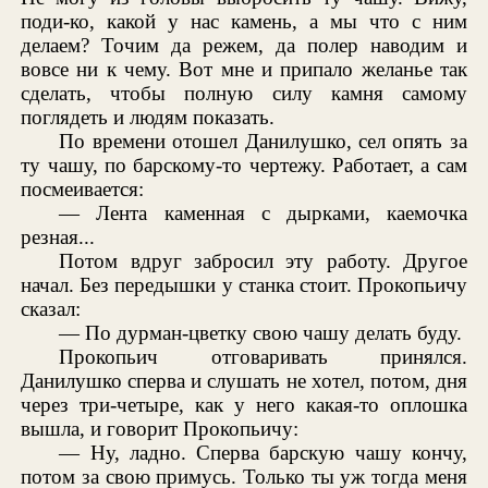
поди-ко, какой у нас камень, а мы что с ним
делаем? Точим да режем, да полер наводим и
вовсе ни к чему. Вот мне и припало желанье так
сделать, чтобы полную силу камня самому
поглядеть и людям показать.
По времени отошел Данилушко, сел опять за
ту чашу, по барскому-то чертежу. Работает, а сам
посмеивается:
— Лента каменная с дырками, каемочка
резная...
Потом вдруг забросил эту работу. Другое
начал. Без передышки у станка стоит. Прокопьичу
сказал:
— По дурман-цветку свою чашу делать буду.
Прокопьич отговаривать принялся.
Данилушко сперва и слушать не хотел, потом, дня
через три-четыре, как у него какая-то оплошка
вышла, и говорит Прокопьичу:
— Ну, ладно. Сперва барскую чашу кончу,
потом за свою примусь. Только ты уж тогда меня