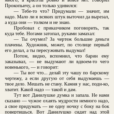
Прокопьичу, а он только удивился:
— Тебе-то что? Придумали — значит, им
надо. Мало ли я всяких штук выточил да вырезал,
а куда они — толком и не знаю.
Пробовал с приказчиком поговорить, так
куда тебе. Ногами затопал, руками замахал:
— Ты очумел? За чертеж большие деньги
плачены. Художник, может, по столице первый
его делал, а ты пересуживать выдумал!
Потом, видно, вспомнил, что барин ему
заказывал, — не выдумают ли вдвоем-то чего
новенького, — и говорит:
— Ты вот что... делай эту чашу по барскому
чертежу, а если другую от себя выдумаешь —
твое дело. Мешать не стану. Камня у нас, поди-ко,
хватит. Какой надо — такой и дам.
Тут вот Данилушке думка и запала. Не нами
сказано — чужое охаять мудрости немного надо,
а свое придумать — не одну ночку с боку на бок
повертишься. Вот Данилушко сидит над этой