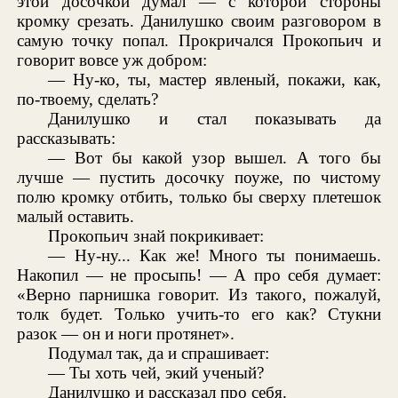
этой досочкой думал — с которой стороны
кромку срезать. Данилушко своим разговором в
самую точку попал. Прокричался Прокопьич и
говорит вовсе уж добром:
— Ну-ко, ты, мастер явленый, покажи, как,
по-твоему, сделать?
Данилушко и стал показывать да
рассказывать:
— Вот бы какой узор вышел. А того бы
лучше — пустить досочку поуже, по чистому
полю кромку отбить, только бы сверху плетешок
малый оставить.
Прокопьич знай покрикивает:
— Ну-ну... Как же! Много ты понимаешь.
Накопил — не просыпь! — А про себя думает:
«Верно парнишка говорит. Из такого, пожалуй,
толк будет. Только учить-то его как? Стукни
разок — он и ноги протянет».
Подумал так, да и спрашивает:
— Ты хоть чей, экий ученый?
Данилушко и рассказал про себя.