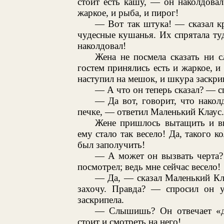
стоит есть кашу, — он наколдова
жаркое, и рыба, и пирог!
— Вот так штука! — сказал к
чудесные кушанья. Их спрятала туд
наколдовал!
Жена не посмела сказать ни с
гостем принялись есть и жаркое, и
наступил на мешок, и шкура заскри
— А что он теперь сказал? — с
— Да вот, говорит, что накол
печке, — ответил Маленький Клаус.
Жене пришлось вытащить и ви
ему стало так весело! Да, такого к
был заполучить!
— А может он вызвать черта?
посмотрел; ведь мне сейчас весело!
— Да, — сказал Маленький Кла
захочу. Правда? — спросил он у
заскрипела.
— Слышишь? Он отвечает «да
стоит и смотреть на него!