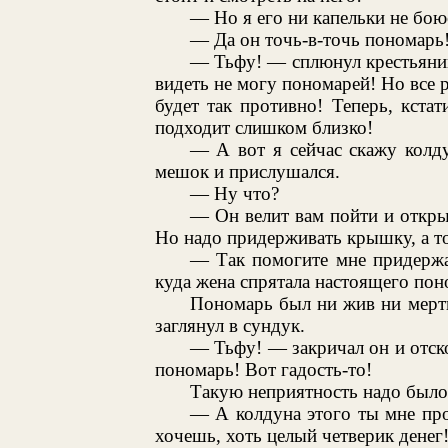
— Но я его ни капельки не боюс
— Да он точь-в-точь пономарь
— Тьфу! — сплюнул крестьянин.
видеть не могу пономарей! Но все ра
будет так противно! Теперь, кстат
подходит слишком близко!
— А вот я сейчас скажу колд
мешок и прислушался.
— Ну что?
— Он велит вам пойти и открыт
Но надо придерживать крышку, а то
— Так помогите мне придержа
куда жена спрятала настоящего пон
Пономарь был ни жив ни мерт
заглянул в сундук.
— Тьфу! — закричал он и отск
пономарь! Вот гадость-то!
Такую неприятность надо было 
— А колдуна этого ты мне про
хочешь, хоть целый четверик денег