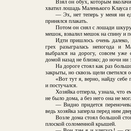
Взял он обух, которым вколачи
хватил лошадь Маленького Клауса по
— Эх, нет теперь у меня ни 
принялся плакать.
Потом он снял с лошади шкуру
мешок, взвалил мешок на спину и п
Идти пришлось очень далеко, 
грех разыгралась непогода и Ма
выбрался на дорогу, совсем уже 
домой назад не близко; до ночи ни з
На дороге стоял как раз больш
закрыты, но сквозь щели светился о
«Вот тут я, верно, найду себ
и постучался.
Хозяйка отперла, узнала, что е
не было дома, а без него она не мог
— Видно придется переночева
ведь хозяйка заперла перед ним две
Возле дома стоял большой сто
плоской соломенной крышей.
— Вон там я и улягусь! — ск