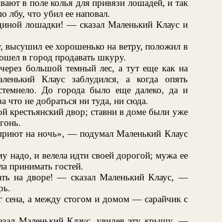
вают в поле колья для привязи лошадей, и так
 лбу, что убил ее наповал.
единой лошадки! — сказал Маленький Клаус и
, высушил ее хорошенько на ветру, положил в
ошел в город продавать шкуру.
через большой темный лес, а тут еще как на
ленький Клаус заблудился, а когда опять
стемнело. До города было еще далеко, да и
а что не добраться ни туда, ни сюда.
ой крестьянский двор; ставни в доме были уже
гонь.
е приют на ночь», — подумал Маленький Клаус
му надо, и велела идти своей дорогой; мужа ее
ла принимать гостей.
ть на дворе! — сказал Маленький Клаус, —
рь.
г сена, а между стогом и домом — сарайчик с
азал Маленький Клаус, увидев эту крышу. —