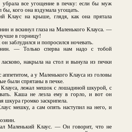
 убрала все угощение в печку: если бы муж
ил бы, кого она вздумала угощать.
 Клаус на крыше, глядя, как она прятала
нин и вскинул глаза на Маленького Клауса. —
лучше в горницу!
 он заблудился и попросился ночевать.
нин. — Только сперва нам надо с тобой
ласково, накрыла на стол и вынула из печки
с аппетитом, а у Маленького Клауса из головы
рые были спрятаны в печке.
 Клауса, лежал мешок с лошадиной шкурой, с
вать. Каша не лезла ему в горло, и вот он
ая шкура громко заскрипела.
аус мешку, а сам опять наступил на него, и
озяин.
ал Маленький Клаус. — Он говорит, что не