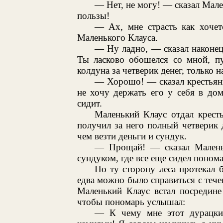
— Нет, не могу! — сказал Мале
пользы!
— Ах, мне страсть как хочет
Маленького Клауса.
— Ну ладно, — сказал наконец
Ты ласково обошелся со мной, пу
колдуна за четверик денег, только 
— Хорошо! — сказал крестьяни
не хочу держать его у себя в до
сидит.
Маленький Клаус отдал крес
получил за него полный четверик 
чем везти деньги и сундук.
— Прощай! — сказал Маленьк
сундуком, где все еще сидел понома
По ту сторону леса протекал 
едва можно было справиться с тече
Маленький Клаус встал посредине
чтобы пономарь услышал:
— К чему мне этот дурацки