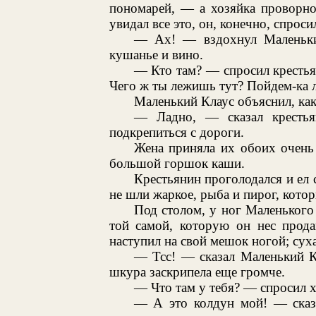
пономарей, — а хозяйка проворно
увидал все это, он, конечно, спрос
— Ах! — вздохнул Маленький
кушанье и вино.
— Кто там? — спросил крестья
Чего ж ты лежишь тут? Пойдем-ка 
Маленький Клаус объяснил, как
— Ладно, — сказал крестья
подкрепиться с дороги.
Жена приняла их обоих очень 
большой горшок каши.
Крестьянин проголодался и ел 
не шли жаркое, рыба и пирог, кото
Под столом, у ног Маленького
той самой, которую он нес прода
наступил на свой мешок ногой; сух
— Тсс! — сказал Маленький Кл
шкура заскрипела еще громче.
— Что там у тебя? — спросил х
— А это колдун мой! — сказ