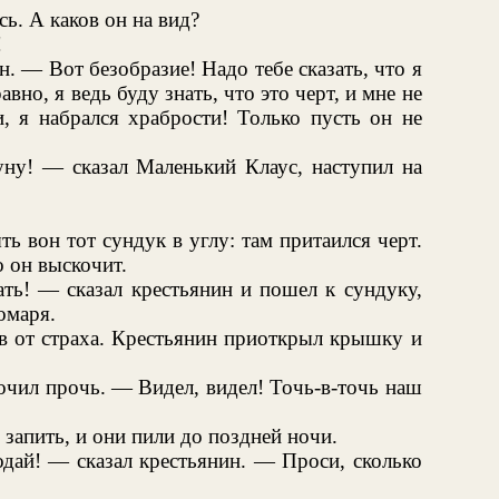
ь. А каков он на вид?
!
 — Вот безобразие! Надо тебе сказать, что я
вно, я ведь буду знать, что это черт, и мне не
и, я набрался храбрости! Только пусть он не
уну! — сказал Маленький Клаус, наступил на
ь вон тот сундук в углу: там притаился черт.
 он выскочит.
ть! — сказал крестьянин и пошел к сундуку,
омаря.
в от страха. Крестьянин приоткрыл крышку и
очил прочь. — Видел, видел! Точь-в-точь наш
запить, и они пили до поздней ночи.
дай! — сказал крестьянин. — Проси, сколько
!