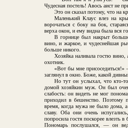
Чудесная постель! Авось аист не пр
Это он сказал потому, что на к
Маленький Клаус влез на кры
ворочаться с боку на бок, старая
верха окон, и ему видна была вся г
В горнице был накрыт большо
вино, и жаркое, и чудеснейшая ры
больше никого.
Хозяйка наливала гостю вино,
охотник.
«Вот бы мне присоседиться!»
заглянул в окно. Боже, какой дивны
Но тут он услыхал, что кто-т
домой хозяйкин муж. Он был очен
слабость: он видеть не мог поном
приходил в бешенство. Поэтому п
время, когда мужа не было дома, а
славу. Оба они очень испугались
попросила гостя поскорее влезть в 
Пономарь послушался, — он вед