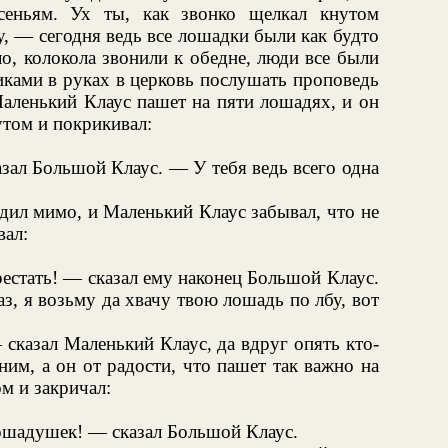
сеньям. Ух ты, как звонко щелкал кнутом
, — сегодня ведь все лошадки были как будто
ло, колокола звонили к обедне, люди все были
иками в руках в церковь послушать проповедь
Маленький Клаус пашет на пяти лошадях, и он
утом и покрикивал:
зал Большой Клаус. — У тебя ведь всего одна
дил мимо, и Маленький Клаус забывал, что не
вал:
естать! — сказал ему наконец Большой Клаус.
з, я возьму да хвачу твою лошадь по лбу, вот
сказал Маленький Клаус, да вдруг опять кто-
им, а он от радости, что пашет так важно на
м и закричал:
ошадушек! — сказал Большой Клаус.