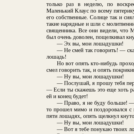
только раз в неделю, по воскре
Маленький Клаус по всему пятерику
его собственные. Солнце так и сия
такие нарядные и шли с молитвенн
священника. Все они видели, что 
был очень доволен, пощелкивал кн
— Эх вы, мои лошадушки!
— Не смей так говорить! — ска
лошадь!
Но вот опять кто-нибудь прохо
смел говорить так, и опять покрики
— Ну вы, мои лошадушки!
— Послушай, я прошу тебя пер
— Если ты скажешь это еще хоть ра
ей и конец будет!
— Право, я не буду больше! — 
то прошел мимо и поздоровался с н
пяти лошадях, опять щелкнул кнуто
— Ну вы, мои лошадушки!
— Вот я тебе понукаю твоих л