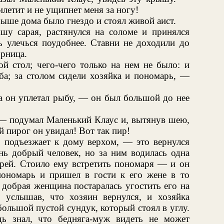
илетит и не ущипнет меня за ногу!
рыше дома было гнездо и стоял живой аист.
шу сарая, растянулся на соломе и принялся
сь улечься поудобнее. Ставни не доходили до
орница.
й стол; чего-чего только на нем не было: и
ба; за столом сидели хозяйка и пономарь, —
 а он уплетал рыбу, — он был большой до нее
 — подумал Маленький Клаус и, вытянув шею,
й пирог он увидал! Вот так пир!
о подъезжает к дому верхом, — это вернулся
ь добрый человек, но за ним водилась одна
арей. Стоило ему встретить пономаря — и он
ономарь и пришел в гости к его жене в то
 добрая женщина постаралась угостить его на
, услышав, что хозяин вернулся, и хозяйка
большой пустой сундук, который стоял в углу.
ь знал, что бедняга-муж видеть не может