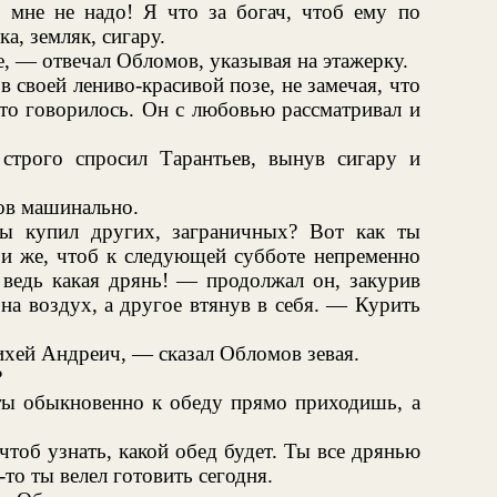
о мне не надо! Я что за богач, чтоб ему по
а, земляк, сигару.
, — отвечал Обломов, указывая на этажерку.
в своей лениво-красивой позе, не замечая, что
что говорилось. Он с любовью рассматривал и
трого спросил Тарантьев, вынув сигару и
ов машинально.
ы купил других, заграничных? Вот как ты
ри же, чтоб к следующей субботе непременно
 ведь какая дрянь! — продолжал он, закурив
на воздух, а другое втянув в себя. — Курить
хей Андреич, — сказал Обломов зевая.
?
 ты обыкновенно к обеду прямо приходишь, а
тоб узнать, какой обед будет. Ты все дрянью
-то ты велел готовить сегодня.