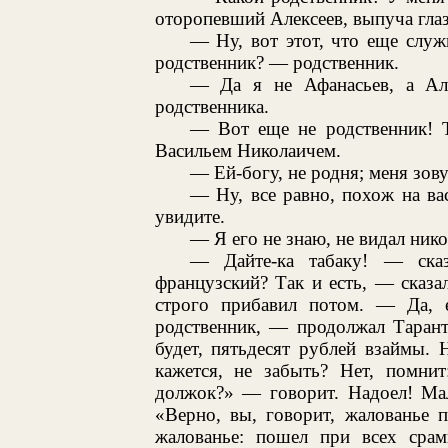
оторопевший Алексеев, выпуча глаз
— Ну, вот этот, что еще служи
родственник? — родственник.
— Да я не Афанасьев, а Ал
родственника.
— Вот еще не родственник! Т
Васильем Николаичем.
— Ей-богу, не родня; меня зов
— Ну, все равно, похож на вас
увидите.
— Я его не знаю, не видал нико
— Дайте-ка табаку! — ска
французский? Так и есть, — сказ
строго прибавил потом. — Да, 
родственник, — продолжал Тарант
будет, пятьдесят рублей взаймы. 
кажется, не забыть? Нет, помнит
должок?» — говорит. Надоел! Мал
«Верно, вы, говорит, жалованье 
жалованье: пошел при всех срам