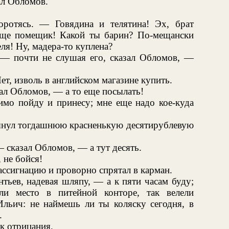
ал Обломов.
ротясь. — Говядина и телятина! Эх, брат
еще помещик! Какой ты барин? По-мещански
ля! Ну, мадера-то куплена?
 — почти не слушая его, сказал Обломов, —
ет, изволь в английском магазине купить.
ал Обломов, — а то еще посылать!
имо пойду и принесу; мне еще надо кое-куда
ынул тогдашнюю красненькую десятирублевую
 сказал Обломов, — а тут десять.
 не бойся!
ссигнацию и проворно спрятал в карман.
тьев, надевая шляпу, — а к пяти часам буду;
ли место в питейной конторе, так велели
 Ильич: не наймешь ли ты коляску сегодня, в
.
к отрицания.