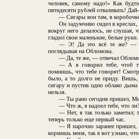
человек, самому надо!» Как будт
пятидесяти рублей отваливать! Дай-к
— Сигары вон там, в коробочке
Он задумчиво сидел в креслах, 
вокруг него делалось, не слушая, 
гладил свои маленькие, белые руки.
— Э! Да это всё те же? — с
поглядывая на Обломова.
— Да, те же, — отвечал Облом
— А я говорил тебе, чтоб т
помнишь, что тебе говорят! Смот
было, а то долго не приду. Вишь,
сигару и пустив одно облако дыма 
нельзя.
— Ты рано сегодня пришел, Ми
— Что ж, я надоел тебе, что ли
— Нет, я так только заметил;
теперь только еще первый час.
— Я нарочно заранее пришел, ч
кормишь меня, так я вот узнаю, что