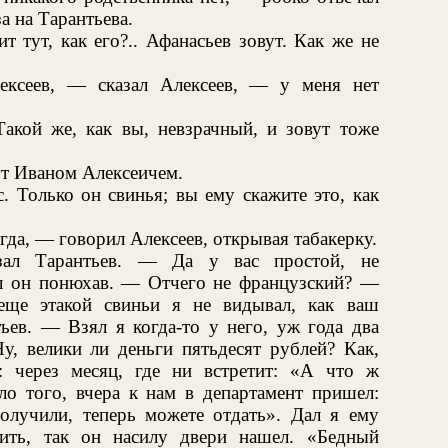
а на Тарантьева.
т тут, как его?.. Афанасьев зовут. Как же не
ексеев, — сказал Алексеев, — у меня нет
акой же, как вы, невзрачный, и зовут тоже
ут Иваном Алексеичем.
. Только он свинья; вы ему скажите это, как
гда, — говорил Алексеев, открывая табакерку.
зал Тарантьев. — Да у вас простой, не
ал он понюхав. — Отчего не французский? —
еще этакой свиньи я не видывал, как ваш
ьев. — Взял я когда-то у него, уж года два
Ну, велики ли деньги пятьдесят рублей? Как,
: через месяц, где ни встретит: «А что ж
о того, вчера к нам в департамент пришел:
получили, теперь можете отдать». Дал я ему
ить, так он насилу двери нашел. «Бедный