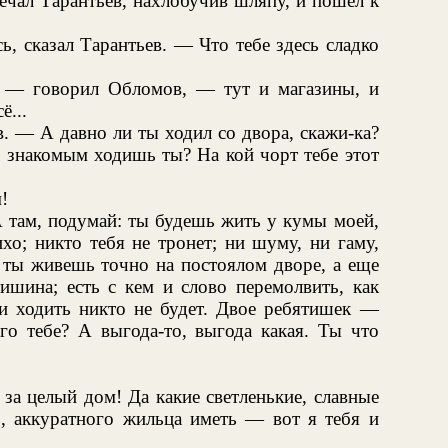
ечал Тарантьев, нахлобучив шляпу, и пошел к
, сказал Тарантьев. — Что тебе здесь сладко
, — говорил Обломов, — тут и магазины, и
ё...
. — А давно ли ты ходил со двора, скажи-ка?
м знакомым ходишь ты? На кой чорт тебе этот
!
 там, подумай: ты будешь жить у кумы моей,
хо; никто тебя не тронет; ни шуму, ни гаму,
ь ты живешь точно на постоялом дворе, а еще
ишина; есть с кем и слово перемолвить, как
 и ходить никто не будет. Двое ребятишек —
го тебе? А выгода-то, выгода какая. Ты что
за целый дом! Да какие светленькие, славные
о, аккуратного жильца иметь — вот я тебя и