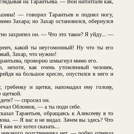
глядывая на Тарантьева. — Вон натоптали как,
разина! — говорил Тарантьев и поднял ногу,
имо Захара; но Захар остановился, обернулся
но захрипел он. — Что это такое? Я уйду... —
еич, какой ты неугомонный! Ну что ты его
вай, Захар, что нужно!
Тарантьева, проворно шмыгнул мимо его.
о, нехотя, как очень утомленный человек,
ерейдя на большое кресло, опустился в него и
у, гребенку и щетки, напомадил ему голову,
о щеткой.
удете? — спросил он.
чал Обломов, — а ты поди себе.
казал Тарантьев, обращаясь к Алексееву в то
ова. — Я вас и не видал. Зачем вы здесь? Что
 вам все хотел сказать...
никакого родственника нет, — робко отвечал