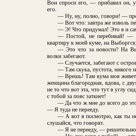
Вон спроси его, — прибавил он, у
его.
— Ну, ну, полно, говори! — п
— Вот что: завтра же изволь пе
— Э! Что придумал! Это я и сам
— Постой, не перебивай! — з
квартиру к моей куме, на Выборгск
— Это что за новости? На Вы
волки забегают.
— Случается, забегают с остров
— Там скука, пустота, никого н
— Врешь! Там кума моя живет:
женщина благородная, вдова, с двум
не то что вот эта, что тут в углу с
с тобой за пояс заткнет!
— Да что ж мне до всего до эт
— Я туда не перееду.
— А вот я посмотрю, как ты не
слушайся, что говорят.
— Я не перееду, — решительно