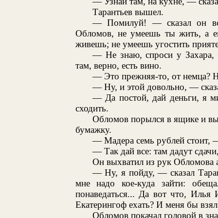
— Узнай там, на кухне, — сказ
Тарантьев вышел.
— Помилуй! — сказал он во
Обломов, не умеешь ты жить, а 
живешь; не умеешь угостить прияте
— Не знаю, спроси у Захара,
там, верно, есть вино.
— Это прежняя-то, от немца? Н
— Ну, и этой довольно, — сказ
— Да постой, дай деньги, я м
сходить.
Обломов порылся в ящике и в
бумажку.
— Мадера семь рублей стоит, —
— Так дай все: там дадут сдачи,
Он выхватил из рук Обломова а
— Ну, я пойду, — сказал Таран
мне надо кое-куда зайти: обеща
понаведаться... Да вот что, Илья
Екатерингоф ехать? И меня бы взял
Обломов покачал головой в зна