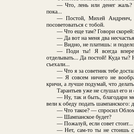
— Что, лень или денег жаль?
пока...
— Постой, Михей Андреич, 
посоветоваться с тобой.
— Что еще там? Говори скорей:
— Да вот на меня два несчасть
— Видно, не платишь: и подело
— Поди ты! Я всегда впере
отделывать... Да постой! Куда ты? 
съехали...
— Что я за советник тебе доста
— Я совсем ничего не вооб
кричи, а лучше подумай, что делать
Тарантьев уже не слушал его и
— Ну, так и быть, благодари м
вели к обеду подать шампанского: д
— Что такое? — спросил Обло
— Шампанское будет?
— Пожалуй, если совет стоит...
— Нет, сам-то ты не стоишь со