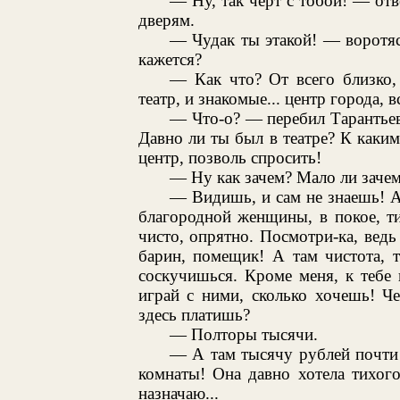
— Ну, так черт с тобой! — отв
дверям.
— Чудак ты этакой! — воротясь
кажется?
— Как что? От всего близко
театр, и знакомые... центр города, вс
— Что-о? — перебил Тарантьев
Давно ли ты был в театре? К каки
центр, позволь спросить!
— Ну как зачем? Мало ли зачем
— Видишь, и сам не знаешь! А
благородной женщины, в покое, ти
чисто, опрятно. Посмотри-ка, вед
барин, помещик! А там чистота, т
соскучишься. Кроме меня, к тебе
играй с ними, сколько хочешь! Че
здесь платишь?
— Полторы тысячи.
— А там тысячу рублей почти 
комнаты! Она давно хотела тихог
назначаю...