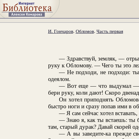
И. Гончаров
.
Обломов
.
Часть первая
— Здравствуй, земляк, — отры
руку к Обломову. — Чего ты это ле
— Не подходи, не подходи: т
одеялом.
— Вот еще — что выдумал — с
бери руку, коли дают! Скоро двенадц
Он хотел приподнять Обломова
быстро ноги и сразу попав ими в об
— Я сам сейчас хотел вставать,
— Знаю я, как ты встаешь: ты б
там, старый дурак? Давай скорей од
— А вы заведите-ка прежде сво