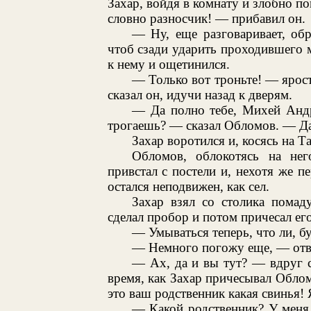
Захар, войдя в комнату и злобно по
словно разносчик! — прибавил он.
— Ну, еще разговаривает, об
чтоб сзади ударить проходившего м
к нему и ощетинился.
— Только вот троньте! — ярост
сказал он, идучи назад к дверям.
— Да полно тебе, Михей Андр
трогаешь? — сказал Обломов. — Да
Захар воротился и, косясь на 
Обломов, облокотясь на нег
привстал с постели и, нехотя же п
остался неподвижен, как сел.
Захар взял со столика помад
сделал пробор и потом причесал ег
— Умываться теперь, что ли, б
— Немного погожу еще, — отве
— Ах, да и вы тут? — вдруг с
время, как Захар причесывал Облом
это ваш родственник какая свинья! Я
— Какой родственник? У меня 