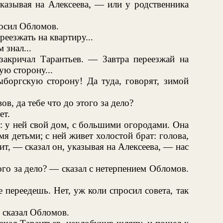
казывая на Алексеева, — или у родственника
росил Обломов.
реезжать на квартиру...
 знал...
акричал Тарантьев. — Завтра переезжай на
ую сторону...
боргскую сторону! Да туда, говорят, зимой
ов, да тебе что до этого за дело?
ет.
 у ней свой дом, с большими огородами. Она
я детьми; с ней живет холостой брат: голова,
идит, — сказал он, указывая на Алексеева, — нас
ого за дело? — сказал с нетерпением Обломов.
 переедешь. Нет, уж коли спросил совета, так
 сказал Обломов.