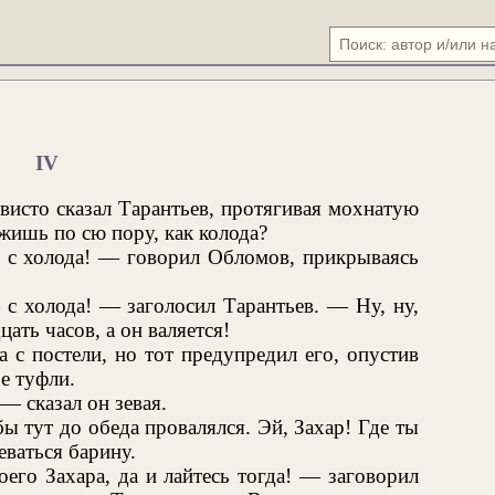
IV
висто сказал Тарантьев, протягивая мохнатую
жишь по сю пору, как колода?
ы с холода! — говорил Обломов, прикрываясь
 холода! — заголосил Тарантьев. — Ну, ну,
ать часов, а он валяется!
 с постели, но тот предупредил его, опустив
е туфли.
 — сказал он зевая.
ы тут до обеда провалялся. Эй, Захар! Где ты
еваться барину.
его Захара, да и лайтесь тогда! — заговорил