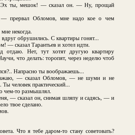
 Эх ты, мешок! — сказал он. — Ну, прощай
— прервал Обломов, мне надо кое о чем
 мне некогда.
я вдруг обрушились. С квартиры гонят...
м! — сказал Тарантьев и хотел идти.
д отдаю. Нет, тут хотят другую квартиру
Научи, что делать: торопят, через неделю чтоб
лся?.. Напрасно ты воображаешь...
ражаю, — сказал Обломов, — не шуми и не
. Ты человек практический...
 о чем-то размышлял.
еня, — сказал он, снимая шляпу и садясь, — и
ело твое сделано.
мов.
вета. Что я тебе даром-то стану советовать?