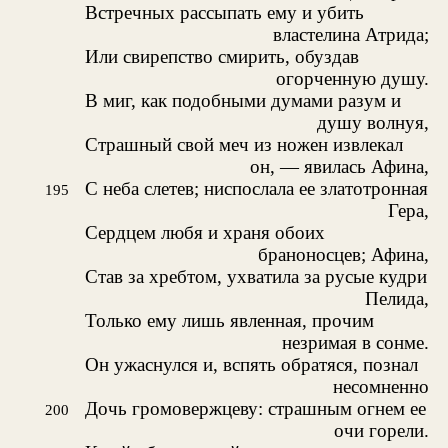
Встречных рассыпать ему и убить
властелина Атрида;
Или свирепство смирить, обуздав
огорченную душу.
В миг, как подобными думами разум и
душу волнуя,
Страшный свой меч из ножен извлекал
он, — явилась Афина,
С неба слетев; ниспослала ее златотронная
195
Гера,
Сердцем любя и храня обоих
браноносцев; Афина,
Став за хребтом, ухватила за русые кудри
Пелида,
Только ему лишь явленная, прочим
незримая в сонме.
Он ужаснулся и, вспять обратяся, познал
несомненно
Дочь громовержцеву: страшным огнем ее
200
очи горели.