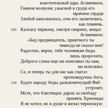
властительный царь Агамемнон,
Гневом волнуем; ужасной в груди его
мрачное сердце
Злобой наполнилось; очи его засветились,
как пламень.
Калхасу первому, смотря свирепо, вещал
105
Агамемнон:
«Бед предвещатель, приятного ты
никогда не сказал мне!
Радостно, верно, тебе человекам беды
лишь пророчить;
Доброго слова еще ни измолвил ты нам,
ни исполнил.
Се, и теперь ты для нас как глагол
проповедуешь бога,
Будто народу беды дальномечущий Феб
110
устрояет,
Мстя, что блестящих даров за свободу
принять Хрисеиды
Я не хотел; но в душе я желал черноокую