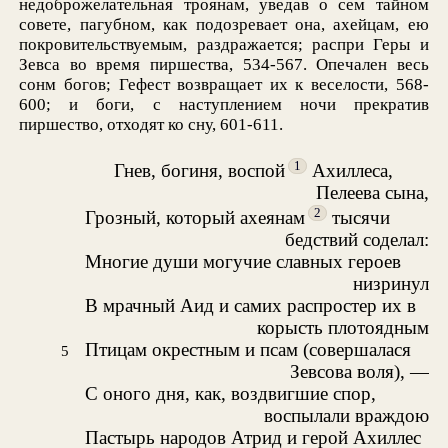
недоброжелательная троянам, уведав о сем тайном
совете, пагубном, как подозревает она, ахейцам, ею
покровительствуемым, раздражается; распри Геры и
Зевса во время пиршества, 534-567. Опечален весь
сонм богов; Гефест возвращает их к веселости, 568-
600; и боги, с наступлением ночи прекратив
пиршество, отходят ко сну, 601-611.
1
Гнев, богиня, воспой
Ахиллеса,
Пелеева сына,
2
Грозный, который ахеянам
тысячи
бедствий соделал:
Многие души могучие славных героев
низринул
В мрачный Аид и самих распростер их в
корысть плотоядным
Птицам окрестным и псам (совершалася
5
Зевсова воля), —
С оного дня, как, воздвигшие спор,
воспылали враждою
Пастырь народов Атрид и герой Ахиллес