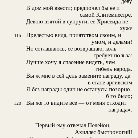
деву
В дом мой ввести; предпочел бы ее и
самой Клитемнестре,
Девою взятой в супруги; ее Хрисеида не
хуже
Прелестью вида, приятством своим, и
115
умом, и делами!
Но соглашаюсь, ее возвращаю, коль
требует польза:
Лучше хочу я спасение видеть, чем
гибель народа.
Вы ж мне в сей день замените награду, да
в стане аргивском
Я без награды один не останусь: позорно
б то было;
Вы же то видите все — от меня отходит
120
награда».
Первый ему отвечал Пелейон,
Ахиллес быстроногий!