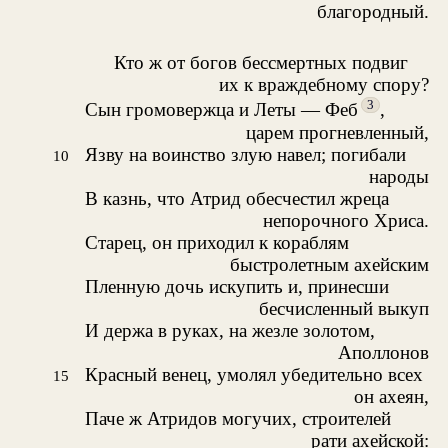
благородный.
Кто ж от богов бессмертных подвиг
их к враждебному спору?
3
Сын громовержца и Леты — Феб
,
царем прогневленный,
Язву на воинство злую навел; погибали
10
народы
В казнь, что Атрид обесчестил жреца
непорочного Хриса.
Старец, он приходил к кораблям
быстролетным ахейским
Пленную дочь искупить и, принесши
бесчисленный выкуп
И держа в руках, на жезле золотом,
Аполлонов
Красный венец, умолял убедительно всех
15
он ахеян,
Паче ж Атридов могучих, строителей
рати ахейской: