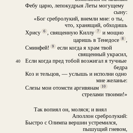
Фебу царю, лепокудрыя Леты могущему
сыну:
«Бог сребролукий, внемли мне: о ты,
что, хранящий, обходишь
6
7
Хрису
, священную Киллу
и мощно
8
царишь в Тенедосе
,
9
Сминфей!
если когда я храм твой
священный украсил,
Если когда пред тобой возжигал я тучные
40
бедра
Коз и тельцов, — услышь и исполни одно
мне желанье:
10
Слезы мои отомсти аргивянам
стрелами твоими!»
Так вопиял он, моляся; и внял
Аполлон сребролукий:
Быстро с Олимпа вершин устремился,
пышущий гневом,