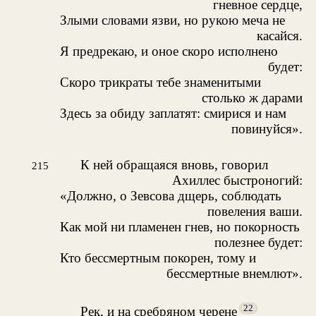
гневное сердце,
Злыми словами язви, но рукою меча не
касайся.
Я предрекаю, и оное скоро исполнено
будет:
Скоро трикраты тебе знаменитыми
столько ж дарами
Здесь за обиду заплатят: смирися и нам
повинуйся».
К ней обращаяся вновь, говорил
215
Ахиллес быстроногий:
«Должно, о Зевсова дщерь, соблюдать
повеления ваши.
Как мой ни пламенен гнев, но покорность
полезнее будет:
Кто бессмертным покорен, тому и
бессмертные внемлют».
22
Рек, и на сребряном черене