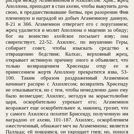
распри между Агамемноном и Ахиллесом: Хрис, жрец
Аполлона, приходит в стан ахеян, чтобы выкупить дочь
свою, в предшествовавшие битвы, при разорении Фив
плененную и наградой из добыч Агамемнону данную,
8-21 и 366. Агамемнон отвергает его с поруганием;
жрец удаляется и молит Аполлона о мщении за обиду;
бог на воинство ахейское посылает язву; она
свирепствует, 22-52. Ахиллес, по внушению Геры,
собирает совет, чтобы изыскать средство к
отвращению бедствия; Калхас, верховный жрец,
открывает истинную причину оного и объявляет, что
только возвращением Хрисеиды отцу ее и
принесением жертв Аполлону прекратится язва, 53-
100. Таким образом раздраженный Агамемнон
начинает распрю с Ахиллесом; возвратить Хрисеиду
не отказывается, но с тем, чтобы немедленно дано ему
было возмездие; Ахиллес, негодуя на корыстолюбие
царя, оскорбительно упрекает его; Агамемнон
возражает еще оскорбительнее и, наконец, грозит, что
у самого Ахиллеса похитит Брисеиду, полученную им
наградою от ахеян, 101-187. Ахиллес, оскорблением
ожесточенный, обнажает меч на Агамемнона; является
Паллада; ей покоряяся, он укрощает гнев; но, понося