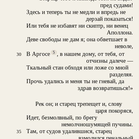
пред судами!
Здесь и теперь ты не медли и впредь не
дерзай показаться!
Или тебя не избавят ни скиптр, ни венец
Аполлона.
Деве свободы не дам я; она обветшает в
неволе,
5
В Аргосе
, в нашем дому, от тебя, от
30
отчизны далече —
Ткальный стан обходя или ложе со мной
разделяя.
Прочь удались и меня ты не гневай, да
здрав возвратишься!»
Рек он; и старец трепещет и, слову
царя покоряся,
Идет, безмолвный, по брегу
немолчношумящей пучины.
Там, от судов удалившися, старец
35
взмолился печальный