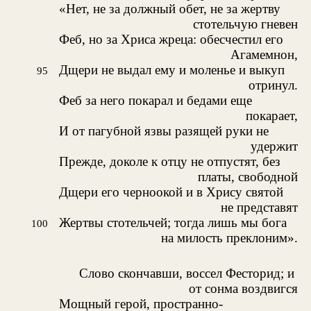
«Нет, не за должный обет, не за жертву
стотельчую гневен
Феб, но за Хриса жреца: обесчестил его
Агамемнон,
Дщери не выдал ему и моленье и выкуп
95
отринул.
Феб за него покарал и бедами еще
покарает,
И от пагубной язвы разящей руки не
удержит
Прежде, доколе к отцу не отпустят, без
платы, свободной
Дщери его черноокой и в Хрису святой
не представят
Жертвы стотельчей; тогда лишь мы бога
100
на милость преклоним».
Слово скончавши, воссел Фесторид; и
от сонма воздвигся
Мощный герой, пространно-