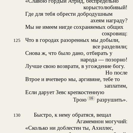
«Славою гордый Атрид, беспредельно
корыстолюбивый!
Где для тебя обрести добродушным
ахеям награду?
Мы не имеем нигде сохраняемых общих
сокровищ:
Что в городах разоренных мы добыли,
125
все разделили;
Снова ж, что было дано, отбирать у
народа — позорно!
Лучше свою возврати, в угождение богу.
Но после
Втрое и вчетверо мы, аргивяне, тебе то
заплатим,
Если дарует Зевс крепкостенную
16
Трою
разрушить».
Быстро, к нему обратяся, вещал
130
Агамемнон могучий:
«Сколько ни доблестен ты, Ахиллес,