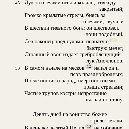
Лук за плечами неся и колчан, отвсюду
45
закрытый;
Громко крылатые стрелы, биясь за
плечами, звучали
В шествии гневного бога: он шествовал,
ночи подобный.
11
Сев наконец пред судами, пернатую
быструю мечет;
Страшный звон издает среброблещущий
лук Аполлонов.
12
В самом начале на месков
напал он и
50
псов празднобродных;
После постиг и народ, смертоносными
прыща стрелами;
Частые трупов костры непрестанно
пылали по стану.
Девять дней на воинство божие
стрелы летали;
13
В день же десятый Пелид
на собрание