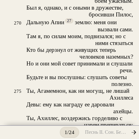
боем ужасным.
Был я, однако, и с оными в дружестве,
бросивши Пилос,
27
Дальную Апии
землю: меня они
270
вызвали сами.
Там я, по силам моим, подвизался; но с
ними стязаться
Кто бы дерзнул от живущих теперь
человеков наземных?
Но и они мой совет принимали и слушали
речи.
Будьте и вы послушны: слушать советы
полезно.
Ты, Агамемнон, как ни могущ, не лишай
275
Ахиллеса
Девы: ему как награду ее даровали
ахейцы.
Ты, Ахиллес, воздержись горделиво с
царем препираться:
Чести подобной доныне еще не стяжал ни
Песнь II. Сон. Беотия, или Перечень кораблей
1/24
единый