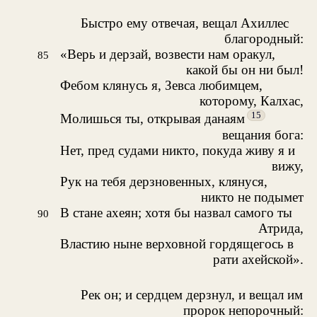
Быстро ему отвечая, вещал Ахиллес
благородный:
«Верь и дерзай, возвести нам оракул,
85
какой бы он ни был!
Фебом клянусь я, Зевса любимцем,
которому, Калхас,
15
Молишься ты, открывая данаям
вещания бога:
Нет, пред судами никто, покуда живу я и
вижу,
Рук на тебя дерзновенных, клянуся,
никто не подымет
В стане ахеян; хотя бы назвал самого ты
90
Атрида,
Властию ныне верховной гордящегось в
рати ахейской».
Рек он; и сердцем дерзнул, и вещал им
пророк непорочный: