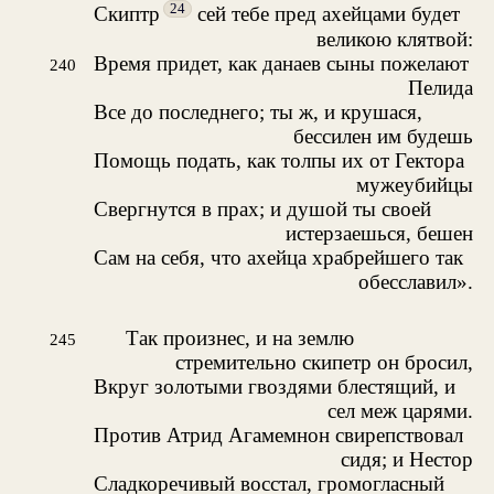
24
Скиптр
сей тебе пред ахейцами будет
великою клятвой:
Время придет, как данаев сыны пожелают
240
Пелида
Все до последнего; ты ж, и крушася,
бессилен им будешь
Помощь подать, как толпы их от Гектора
мужеубийцы
Свергнутся в прах; и душой ты своей
истерзаешься, бешен
Сам на себя, что ахейца храбрейшего так
обесславил».
Так произнес, и на землю
245
стремительно скипетр он бросил,
Вкруг золотыми гвоздями блестящий, и
сел меж царями.
Против Атрид Агамемнон свирепствовал
сидя; и Нестор
Сладкоречивый восстал, громогласный