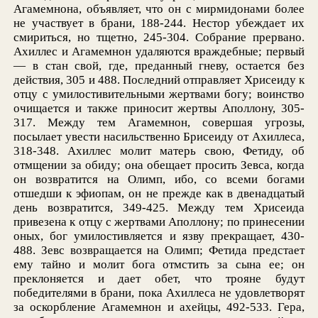
Агамемнона, объявляет, что он с мирмидонами более
не участвует в брани, 188-244. Нестор убеждает их
смириться, но тщетно, 245-304. Собрание прервано.
Ахиллес и Агамемнон удаляются враждебные; первый
— в стан свой, где, преданный гневу, остается без
действия, 305 и 488. Последний отправляет Хрисеиду к
отцу с умилостивительными жертвами богу; воинство
очищается и также приносит жертвы Аполлону, 305-
317. Между тем Агамемнон, совершая угрозы,
посылает увести насильственно Брисеиду от Ахиллеса,
318-348. Ахиллес молит матерь свою, Фетиду, об
отмщении за обиду; она обещает просить Зевса, когда
он возвратится на Олимп, ибо, со всеми богами
отшедши к эфиопам, он не прежде как в двенадцатый
день возвратится, 349-425. Между тем Хрисеида
привезена к отцу с жертвами Аполлону; по принесении
оных, бог умилостивляется и язву прекращает, 430-
488. Зевс возвращается на Олимп; Фетида предстает
ему тайно и молит бога отмстить за сына ее; он
преклоняется и дает обет, что трояне будут
победителями в брани, пока Ахиллеса не удовлетворят
за оскорбление Агамемнон и ахейцы, 492-533. Гера,