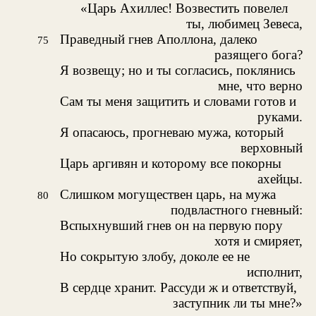
«Царь Ахиллес! Возвестить повелел
ты, любимец Зевеса,
Праведный гнев Аполлона, далеко
75
разящего бога?
Я возвещу; но и ты согласись, поклянись
мне, что верно
Сам ты меня защитить и словами готов и
руками.
Я опасаюсь, прогневаю мужа, который
верховный
Царь аргивян и которому все покорны
ахейцы.
Слишком могуществен царь, на мужа
80
подвластного гневный:
Вспыхнувший гнев он на первую пору
хотя и смиряет,
Но сокрытую злобу, доколе ее не
исполнит,
В сердце хранит. Рассуди ж и ответствуй,
заступник ли ты мне?»