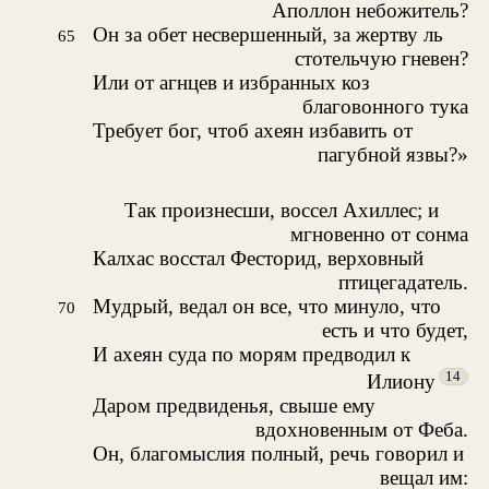
Аполлон небожитель?
Он за обет несвершенный, за жертву ль
65
стотельчую гневен?
Или от агнцев и избранных коз
благовонного тука
Требует бог, чтоб ахеян избавить от
пагубной язвы?»
Так произнесши, воссел Ахиллес; и
мгновенно от сонма
Калхас восстал Фесторид, верховный
птицегадатель.
Мудрый, ведал он все, что минуло, что
70
есть и что будет,
И ахеян суда по морям предводил к
14
Илиону
Даром предвиденья, свыше ему
вдохновенным от Феба.
Он, благомыслия полный, речь говорил и
вещал им: