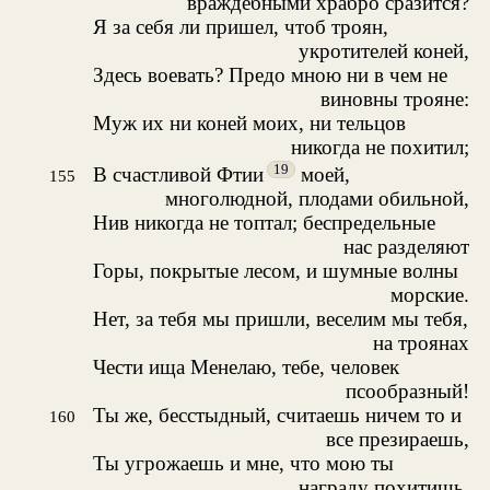
враждебными храбро сразится?
Я за себя ли пришел, чтоб троян,
укротителей коней,
Здесь воевать? Предо мною ни в чем не
виновны трояне:
Муж их ни коней моих, ни тельцов
никогда не похитил;
19
В счастливой Фтии
моей,
155
многолюдной, плодами обильной,
Нив никогда не топтал; беспредельные
нас разделяют
Горы, покрытые лесом, и шумные волны
морские.
Нет, за тебя мы пришли, веселим мы тебя,
на троянах
Чести ища Менелаю, тебе, человек
псообразный!
Ты же, бесстыдный, считаешь ничем то и
160
все презираешь,
Ты угрожаешь и мне, что мою ты
награду похитишь,