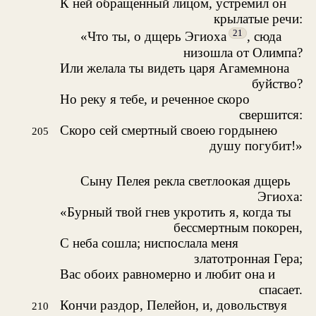
К ней обращенный лицом, устремил он
крылатые речи:
21
«Что ты, о дщерь Эгиоха
, сюда
низошла от Олимпа?
Или желала ты видеть царя Агамемнона
буйство?
Но реку я тебе, и реченное скоро
свершится:
Скоро сей смертный своею гордынею
205
душу погубит!»
Сыну Пелея рекла светлоокая дщерь
Эгиоха:
«Бурный твой гнев укротить я, когда ты
бессмертным покорен,
С неба сошла; ниспослала меня
златотронная Гера;
Вас обоих равномерно и любит она и
спасает.
Кончи раздор, Пелейон, и, довольствуя
210