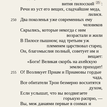
25
вития пилосский
:
Речи из уст его вещих, сладчайшие меда,
лилися.
Два поколенья уже современных ему
250
человеков
Скрылись, которые некогда с ним
возрастали и жили
В Пилосе пышном; над третьим уж
племенем царствовал старец.
Он, благомыслия полный, советует им и
вещает:
«Боги! Великая скорбь на ахейскую
землю приходит!
О! Возликует Приам и Приамовы гордые
255
чада,
Все обитатели Трои безмерно восхитятся
духом,
Если услышат, что вы воздвигаете
горькую распрю, —
Вы, меж данаями первые в сонмах и