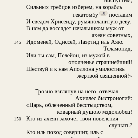
ниспустим,
Сильных гребцов изберем, на корабль
18
гекатомбу
поставим
И сведем Хрисеиду, румяноланитую деву.
В нем да воссядет начальником муж от
ахеян советных,
Идоменей, Одиссей, Лаэртид иль Аякс
145
Теламонид,
Или ты сам, Пелейон, из мужей в
ополченье страшнейший!
Шествуй и к нам Аполлона умилостивь
жертвой священной!»
Грозно взглянув на него, отвечал
Ахиллес быстроногий:
«Царь, облеченный бесстыдством,
коварный душою мздолюбец!
Кто из ахеян захочет твои повеления
150
слушать?
Кто иль поход совершит, иль с