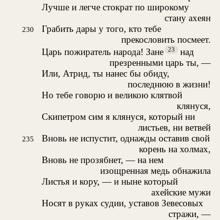
Лучше и легче стократ по широкому
стану ахеян
Грабить дары у того, кто тебе
230
прекословить посмеет.
23
Царь пожиратель народа! Зане
над
презренными царь ты, —
Или, Атрид, ты нанес бы обиду,
последнюю в жизни!
Но тебе говорю и великою клятвой
клянуся,
Скипетром сим я клянуся, который ни
листьев, ни ветвей
Вновь не испустит, однажды оставив свой
235
корень на холмах,
Вновь не прозябнет, — на нем
изощренная медь обнажила
Листья и кору, — и ныне который
ахейские мужи
Носят в руках судии, уставов Зевесовых
стражи, —