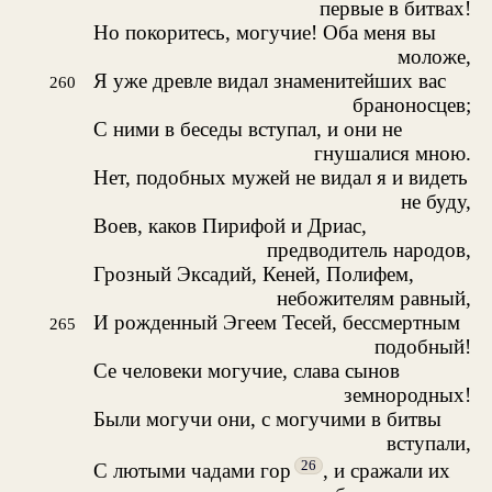
первые в битвах!
Но покоритесь, могучие! Оба меня вы
моложе,
Я уже древле видал знаменитейших вас
260
браноносцев;
С ними в беседы вступал, и они не
гнушалися мною.
Нет, подобных мужей не видал я и видеть
не буду,
Воев, каков Пирифой и Дриас,
предводитель народов,
Грозный Эксадий, Кеней, Полифем,
небожителям равный,
И рожденный Эгеем Тесей, бессмертным
265
подобный!
Се человеки могучие, слава сынов
земнородных!
Были могучи они, с могучими в битвы
вступали,
26
С лютыми чадами гор
, и сражали их