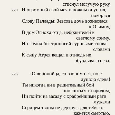
стиснул могучую руку
И огромный свой меч в ножны опустил,
220
покоряся
Слову Паллады; Зевсова дочь вознеслася
к Олимпу,
В дом Эгиоха отца, небожителей к
светлому сонму.
Но Пелид быстроногий суровыми снова
словами
К сыну Атрея вещал и отнюдь не
обуздывал гнева:
«О винопойца, со взором пса, но с
225
душою еленя!
Ты никогда ни в решительный бой
ополчиться с народом,
Ни пойти на засаду с храбрейшими рати
мужами
Сердцем твоим не дерзнул: для тебя то
кажется смертью.