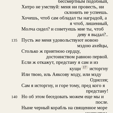
бессмертным подобный,
Хитро не умствуй: меня ни провесть, ни
склонить не успеешь.
Хочешь, чтоб сам обладал ты наградой, а
я чтоб, лишенный,
Молча сидел? и советуешь мне ты, чтоб
деву я выдал?..
Пусть же меня удовольствуют новою
135
мздою ахейцы,
Столько ж приятною сердцу,
достоинством равною первой.
Если ж откажут, предстану я сам и из
17
кущи
исторгну
Или твою, иль Аяксову мзду, или мзду
Одиссея;
Сам я исторгну, и горе тому, пред кого я
предстану!
Но об этом беседовать можем еще мы и
140
после.
Ныне черный корабль на священное море