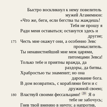
Быстро воскликнул к нему повелитель
мужей Агамемнон:
«Что же, беги, если бегства ты жаждешь!
Тебя не прошу я
Ради меня оставаться; останутся здесь и
другие;
Честь мне окажут они, а особенно Зевс
175
промыслитель.
Ты ненавистнейший мне меж царями,
питомцами Зевса!
Только тебе и приятны вражда, да
раздоры, да битвы.
Храбростью ты знаменит; но она
дарование бога.
В дом возвратись, с кораблями беги и с
дружиной своею;
20
Властвуй своими фессальцами!
Я о
180
тебе не забочусь;
Гнев твой вменяю в ничто; а напротив,