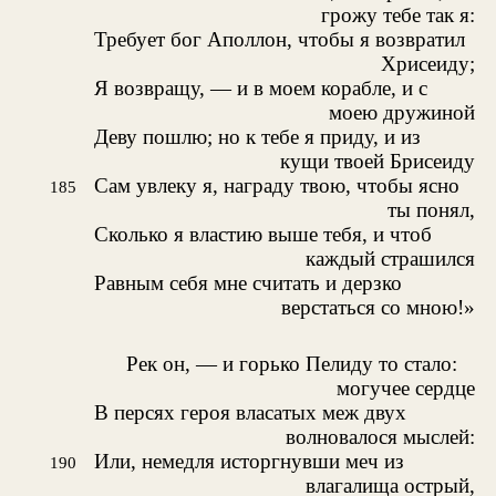
грожу тебе так я:
Требует бог Аполлон, чтобы я возвратил
Хрисеиду;
Я возвращу, — и в моем корабле, и с
моею дружиной
Деву пошлю; но к тебе я приду, и из
кущи твоей Брисеиду
Сам увлеку я, награду твою, чтобы ясно
185
ты понял,
Сколько я властию выше тебя, и чтоб
каждый страшился
Равным себя мне считать и дерзко
верстаться со мною!»
Рек он, — и горько Пелиду то стало:
могучее сердце
В персях героя власатых меж двух
волновалося мыслей:
Или, немедля исторгнувши меч из
190
влагалища острый,