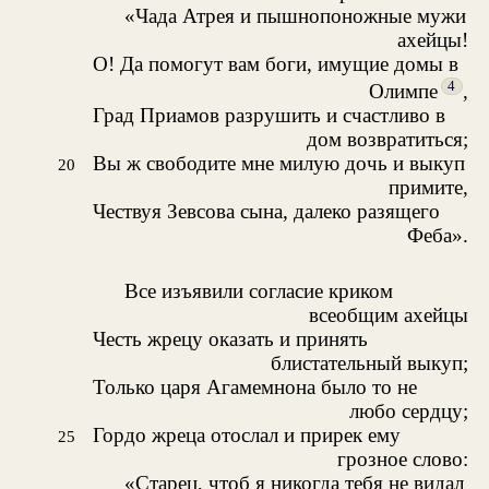
«Чада Атрея и пышнопоножные мужи
ахейцы!
О! Да помогут вам боги, имущие домы в
4
Олимпе
,
Град Приамов разрушить и счастливо в
дом возвратиться;
Вы ж свободите мне милую дочь и выкуп
20
примите,
Чествуя Зевсова сына, далеко разящего
Феба».
Все изъявили согласие криком
всеобщим ахейцы
Честь жрецу оказать и принять
блистательный выкуп;
Только царя Агамемнона было то не
любо сердцу;
Гордо жреца отослал и прирек ему
25
грозное слово:
«Старец, чтоб я никогда тебя не видал