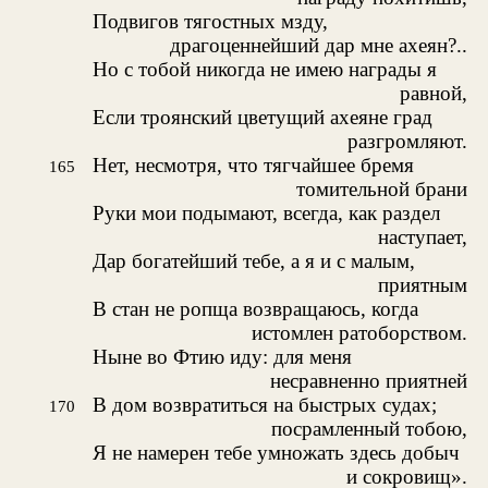
Подвигов тягостных мзду,
драгоценнейший дар мне ахеян?..
Но с тобой никогда не имею награды я
равной,
Если троянский цветущий ахеяне град
разгромляют.
Нет, несмотря, что тягчайшее бремя
165
томительной брани
Руки мои подымают, всегда, как раздел
наступает,
Дар богатейший тебе, а я и с малым,
приятным
В стан не ропща возвращаюсь, когда
истомлен ратоборством.
Ныне во Фтию иду: для меня
несравненно приятней
В дом возвратиться на быстрых судах;
170
посрамленный тобою,
Я не намерен тебе умножать здесь добыч
и сокровищ».