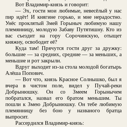
Вот Владимир-князь и говорит:
— Эх, гости мои любимые, невесёлый у нас
пир идёт! И княгине горько, и мне нерадостно.
Унёс проклятый Змей Горыныч любимую нашу
племянницу, молодую Забаву Путятишну. Кто из
вас съездит на гору Сорочинскую, отыщет
княжну, освободит её?
Куда там! Прячутся гости друг за дружку:
большие — за средних, средние — за меньших, а
меньшие и рот закрыли.
Вдруг выходит из-за стола молодой богатырь
Алёша Попович.
— Вот что, князь Красное Солнышко, был я
вчера в чистом поле, видел у Пучай-реки
Добрынюшку. Он со Змеем Горынычем
побратался, назвал его братом меньшим. Ты
пошли к Змею Добрынюшку. Он тебе любимую
племянницу без бою у названого братца
выпросит.
Рассердился Владимир-князь: