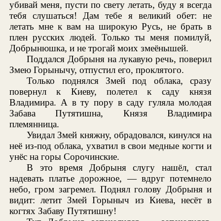
убивай меня, пусти по свету летать, буду я всегда
тебя слушаться! Дам тебе я великий обет: не
летать мне к вам на широкую Русь, не брать в
плен русских людей. Только ты меня помилуй,
Добрынюшка, и не трогай моих змеёнышей.
Поддался Добрыня на лукавую речь, поверил
Змею Горынычу, отпустил его, проклятого.
Только поднялся Змей под облака, сразу
повернул к Киеву, полетел к саду князя
Владимира. А в ту пору в саду гуляла молодая
Забава Путятишна, Князя Владимира
племянница.
Увидал Змей княжну, обрадовался, кинулся на
неё из-под облака, ухватил в свои медные когти и
унёс на горы Сорочинские.
В это время Добрыня слугу нашёл, стал
надевать платье дорожное, — вдруг потемнело
небо, гром загремел. Поднял голову Добрыня и
видит: летит Змей Горыныч из Киева, несёт в
когтях Забаву Путятишну!