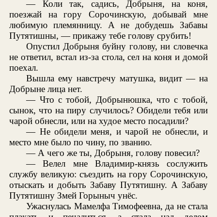
— Коли так, садись, Добрыня, на коня,
поезжай на гору Сорочинскую, добывай мне
любимую племянницу. А не добудешь Забавы
Путятишны, — прикажу тебе голову срубить!
Опустил Добрыня буйну голову, ни словечка
не ответил, встал из-за стола, сел на коня и домой
поехал.
Вышла ему навстречу матушка, видит — на
Добрыне лица нет.
— Что с тобой, Добрынюшка, что с тобой,
сынок, что на пиру случилось? Обидели тебя или
чарой обнесли, или на худое место посадили?
— Не обидели меня, и чарой не обнесли, и
место мне было по чину, по званию.
— А чего же ты, Добрыня, голову повесил?
— Велел мне Владимир-князь сослужить
службу великую: съездить на гору Сорочинскую,
отыскать и добыть Забаву Путятишну. А Забаву
Путятишну Змей Горыныч унёс.
Ужаснулась Мамелфа Тимофеевна, да не стала
плакать и печалиться, а стала над делом