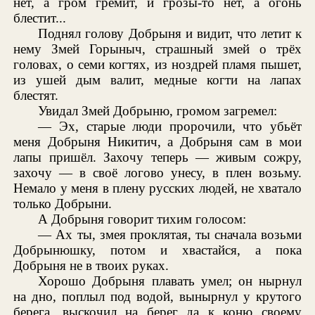
нет, а гром гремит, и грозы-то нет, а огонь
блестит...
Поднял голову Добрыня и видит, что летит к
нему Змей Горыныч, страшный змей о трёх
головах, о семи когтях, из ноздрей пламя пышет,
из ушей дым валит, медные когти на лапах
блестят.
Увидал Змей Добрыню, громом загремел:
— Эх, старые люди пророчили, что убьёт
меня Добрыня Никитич, а Добрыня сам в мои
лапы пришёл. Захочу теперь — живым сожру,
захочу — в своё логово унесу, в плен возьму.
Немало у меня в плену русских людей, не хватало
только Добрыни.
А Добрыня говорит тихим голосом:
— Ах ты, змея проклятая, ты сначала возьми
Добрынюшку, потом и хвастайся, а пока
Добрыня не в твоих руках.
Хорошо Добрыня плавать умел; он нырнул
на дно, поплыл под водой, вынырнул у крутого
берега, выскочил на берег да к коню своему