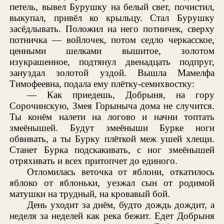
петель, вывел Бурушку на белый свет, почистил,
выкупал, привёл ко крыльцу. Стал Бурушку
засёдлывать. Положил на него потничек, сверху
потничка — войлочек, потом седло черкасское,
ценными шелками вышитое, золотом
изукрашенное, подтянул двенадцать подпруг,
зануздал золотой уздой. Вышла Мамелфа
Тимофеевна, подала ему плётку-семихвостку:
— Как приедешь, Добрыня, на гору
Сорочинскую, Змея Горыныча дома не случится.
Ты конём налети на логово и начни топтать
змеёнышей. Будут змеёныши Бурке ноги
обвивать, а ты Бурку плёткой меж ушей хлещи.
Станет Бурка подскакивать, с ног змеёнышей
отряхивать и всех притопчет до единого.
Отломилась веточка от яблони, откатилось
яблоко от яблоньки, уезжал сын от родимой
матушки на трудный, на кровавый бой.
День уходит за днём, будто дождь дождит, а
неделя за неделей как река бежит. Едет Добрыня