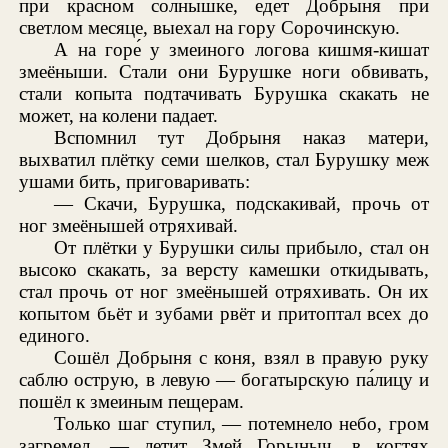
при красном солнышке, едет Добрыня при
светлом месяце, выехал на гору Сорочинскую.
А на горе́ у змеиного логова кишмя-кишат
змеёныши. Стали они Бурушке ноги обвивать,
стали копыта подтачивать Бурушка скакать не
может, на колени падает.
Вспомнил тут Добрыня наказ матери,
выхватил плётку семи шелков, стал Бурушку меж
ушами бить, приговаривать:
— Скачи, Бурушка, подскакивай, прочь от
ног змеёнышей отряхивай.
От плётки у Бурушки силы прибыло, стал он
высоко скакать, за версту камешки откидывать,
стал прочь от ног змеёнышей отряхивать. Он их
копытом бьёт и зубами рвёт и притоптал всех до
единого.
Сошёл Добрыня с коня, взял в правую руку
саблю острую, в левую — богатырскую па́лицу и
пошёл к змеиным пещерам.
Только шаг ступил, — потемнело небо, гром
загремел, — летит Змей Горыныч, в когтях