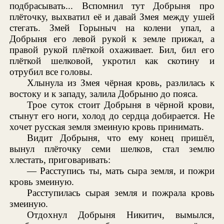
подбрасывать... Вспомнил тут Добрыня про
плёточку, выхватил её и давай Змея между ушей
стегать. Змей Горыныч на колени упал, а
Добрыня его левой рукой к земле прижал, а
правой рукой плёткой охаживает. Бил, бил его
плёткой шелковой, укротил как скотину и
отрубил все головы.
Хлынула из Змея чёрная кровь, разлилась к
востоку и к западу, залила Добрыню до пояса.
Трое суток стоит Добрыня в чёрной крови,
стынут его ноги, холод до сердца добирается. Не
хочет русская земля змеиную кровь принимать.
Видит Добрыня, что ему конец пришёл,
вынул плёточку семи шелков, стал землю
хлестать, приговаривать:
— Расступись ты, мать сыра земля, и пожри
кровь змеиную.
Расступилась сырая земля и пожрала кровь
змеиную.
Отдохнул Добрыня Никитич, вымылся,