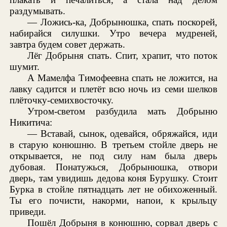
раздумывать.
— Ложись-ка, Добрынюшка, спать поскорей,
набирайся силушки. Утро вечера мудреней,
завтра будем совет держать.
Лёг Добрыня спать. Спит, храпит, что поток
шумит.
А Мамелфа Тимофеевна спать не ложится, на
лавку садится и плетёт всю ночь из семи шелков
плёточку-семихвосточку.
Утром-светом разбудила мать Добрыню
Никитича:
— Вставай, сынок, одевайся, обряжайся, иди
в старую конюшню. В третьем стойле дверь не
открывается, не под силу нам была дверь
дубовая. Понатужься, Добрынюшка, отвори
дверь, там увидишь дедова коня Бурушку. Стоит
Бурка в стойле пятнадцать лет не обихоженный.
Ты его почисти, накорми, напои, к крыльцу
приведи.
Пошёл Добрыня в конюшню, сорвал дверь с