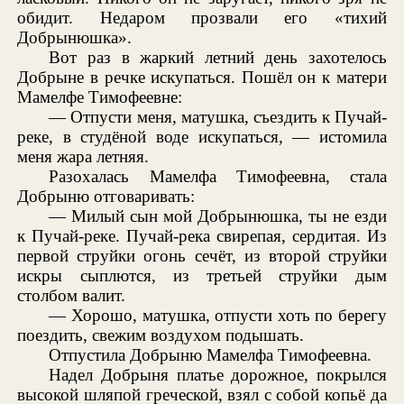
обидит. Недаром прозвали его «тихий
Добрынюшка».
Вот раз в жаркий летний день захотелось
Добрыне в речке искупаться. Пошёл он к матери
Мамелфе Тимофеевне:
— Отпусти меня, матушка, съездить к Пучай-
реке, в студёной воде искупаться, — истомила
меня жара летняя.
Разохалась Мамелфа Тимофеевна, стала
Добрыню отговаривать:
— Милый сын мой Добрынюшка, ты не езди
к Пучай-реке. Пучай-река свирепая, сердитая. Из
первой струйки огонь сечёт, из второй струйки
искры сыплются, из третьей струйки дым
столбом валит.
— Хорошо, матушка, отпусти хоть по берегу
поездить, свежим воздухом подышать.
Отпустила Добрыню Мамелфа Тимофеевна.
Надел Добрыня платье дорожное, покрылся
высокой шляпой греческой, взял с собой копьё да