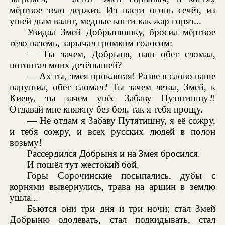
мёртвое тело держит. Из пасти огонь сечёт, из
ушей дым валит, медные когти как жар горят...
Увидал Змей Добрынюшку, бросил мёртвое
тело наземь, зарычал громким голосом:
— Ты зачем, Добрыня, наш обет сломал,
потоптал моих детёнышей?
— Ах ты, змея проклятая! Разве я слово наше
нарушил, обет сломал? Ты зачем летал, Змей, к
Киеву, ты зачем унёс Забаву Путятишну?!
Отдавай мне княжну без боя, так я тебя прощу.
— Не отдам я Забаву Путятишну, я её сожру,
и тебя сожру, и всех русских людей в полон
возьму!
Рассердился Добрыня и на Змея бросился.
И пошёл тут жестокий бой.
Горы Сорочинские посыпались, дубы с
корнями вывернулись, трава на аршин в землю
ушла...
Бьются они три дня и три ночи; стал Змей
Добрыню одолевать, стал подкидывать, стал