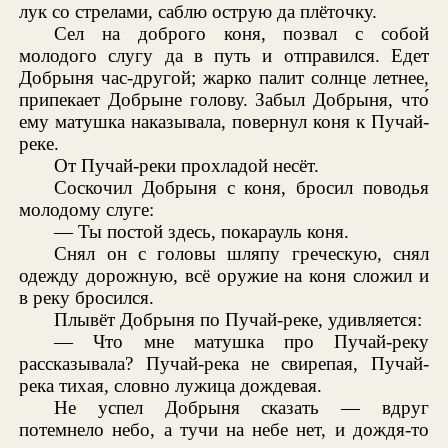
лук со стрелами, саблю острую да плёточку.
Сел на доброго коня, позвал с собой
молодого слугу да в путь и отправился. Едет
Добрыня час-другой; жарко палит солнце летнее,
припекает Добрыне голову. Забыл Добрыня, что́
ему матушка наказывала, повернул коня к Пучай-
реке.
От Пучай-реки прохладой несёт.
Соскочил Добрыня с коня, бросил поводья
молодому слуге:
— Ты постой здесь, покарауль коня.
Снял он с головы шляпу греческую, снял
одежду дорожную, всё оружие на коня сложил и
в реку бросился.
Плывёт Добрыня по Пучай-реке, удивляется:
— Что мне матушка про Пучай-реку
рассказывала? Пучай-река не свирепая, Пучай-
река тихая, словно лужица дождевая.
Не успел Добрыня сказать — вдруг
потемнело небо, а тучи на небе нет, и дождя-то