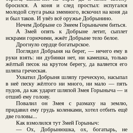
бросился. А коня и след простыл: испугался
молодой слуга рыка змеиного, вскочил на коня да
и был таков. И увёз всё оружье Добрынино.
Нечем Добрыне со Змеем Горынычем биться.
А Змей опять к Добрыне летит, сыплет
искрами горючими, жжёт Добрыне тело белое.
Дрогнуло сердце богатырское.
Поглядел Добрыня на берег, — нечего ему в
руки взять: ни дубинки нет, ни камешка, только
жёлтый песок на крутом берегу, да валяется его
шляпа греческая.
Ухватил Добрыня шляпу греческую, насыпал
в неё песку жёлтого ни много, ни мало — пять
пудов, да как ударит шляпой Змея Горыныча — и
отшиб ему голову.
Повалил он Змея с размаху на землю,
придавил ему грудь коленками, хотел отбить ещё
две головы...
Как взмолился тут Змей Горыныч:
— Ох, Добрынюшка, ох, богатырь, не