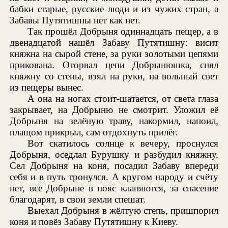
бабки старые, русские люди и из чужих стран, а
Забавы Путятишны нет как нет.
Так прошёл Добрыня одиннадцать пещер, а в
двенадцатой нашёл Забаву Путятишну: висит
княжна на сырой стене, за руки золотыми цепями
прикована. Оторвал цепи Добрынюшка, снял
княжну со стены, взял на руки, на вольный свет
из пещеры вынес.
А она на ногах стоит-шатается, от света глаза
закрывает, на Добрыню не смотрит. Уложил её
Добрыня на зелёную траву, накормил, напоил,
плащом прикрыл, сам отдохнуть прилёг.
Вот скатилось солнце к вечеру, проснулся
Добрыня, оседлал Бурушку и разбудил княжну.
Сел Добрыня на коня, посадил Забаву впереди
себя и в путь тронулся. А кругом народу и счёту
нет, все Добрыне в пояс кланяются, за спасение
благодарят, в свои земли спешат.
Выехал Добрыня в жёлтую степь, пришпорил
коня и повёз Забаву Путятишну к Киеву.