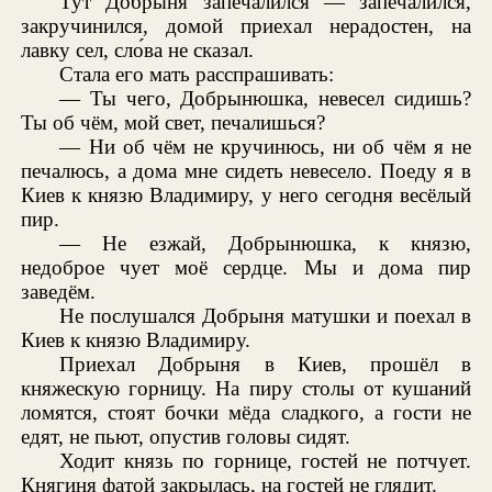
Тут Добрыня запечалился — запечалился,
закручинился, домой приехал нерадостен, на
лавку сел, сло́ва не сказал.
Стала его мать расспрашивать:
— Ты чего, Добрынюшка, невесел сидишь?
Ты об чём, мой свет, печалишься?
— Ни об чём не кручинюсь, ни об чём я не
печалюсь, а дома мне сидеть невесело. Поеду я в
Киев к князю Владимиру, у него сегодня весёлый
пир.
— Не езжай, Добрынюшка, к князю,
недоброе чует моё сердце. Мы и дома пир
заведём.
Не послушался Добрыня матушки и поехал в
Киев к князю Владимиру.
Приехал Добрыня в Киев, прошёл в
княжескую горницу. На пиру столы от кушаний
ломятся, стоят бочки мёда сладкого, а гости не
едят, не пьют, опустив головы сидят.
Ходит князь по горнице, гостей не потчует.
Княгиня фатой закрылась, на гостей не глядит.