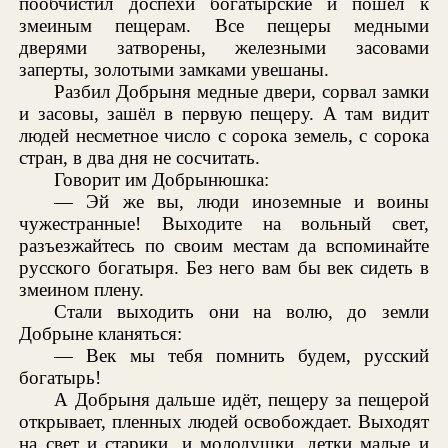
пообчистил доспехи богатырские и пошёл к
змеиным пещерам. Все пещеры медными
дверями затворены, железными засовами
заперты, золотыми замками увешаны.
Разбил Добрыня медные двери, сорвал замки
и засовы, зашёл в первую пещеру. А там видит
людей несметное число с сорока земель, с сорока
стран, в два дня не сосчитать.
Говорит им Добрынюшка:
— Эй же вы, люди иноземные и воины
чужестранные! Выходите на вольный свет,
разъезжайтесь по своим местам да вспоминайте
русского богатыря. Без него вам бы век сидеть в
змеином плену.
Стали выходить они на волю, до земли
Добрыне кланяться:
— Век мы тебя помнить будем, русский
богатырь!
А Добрыня дальше идёт, пещеру за пещерой
открывает, пленных людей освобождает. Выходят
на свет и старики, и молодушки, детки малые и