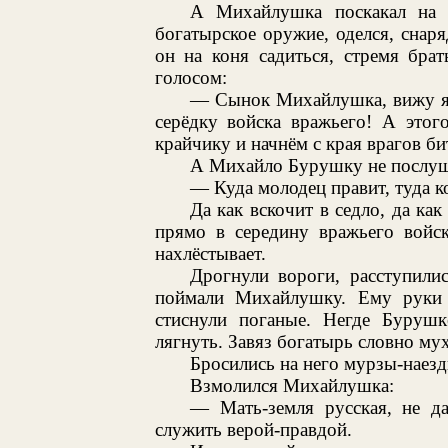
А Михайлушка поскакал на 
богатырское оружие, оделся, снаря
он на коня садиться, стремя бра
голосом:
— Сынок Михайлушка, вижу я,
серёдку войска вражьего! А этог
крайчику и начнём с края врагов би
А Михайло Бурушку не послуша
— Куда молодец правит, туда к
Да как вскочит в седло, да ка
прямо в середину вражьего войска
нахлёстывает.
Дрогнули вороги, расступили
поймали Михайлушку. Ему руки н
стиснули поганые. Негде Бурушк
лягнуть. Завяз богатырь словно мух
Бросились на него мурзы-наездн
Взмолился Михайлушка:
— Мать-земля русская, не да
служить верой-правдой.