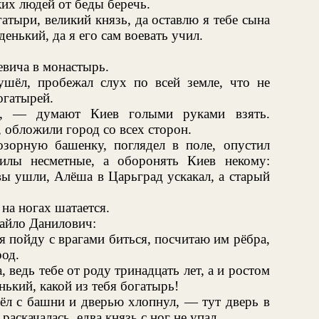
ких людей от беды беречь.
атыри, великий князь, да оставлю я тебе сына
нький, да я его сам воевать учил.
евича в монастырь.
шёл, пробежал слух по всей земле, что не
огатырей.
и, — думают Киев голыми руками взять.
 обложили город со всех сторон.
зорную башенку, поглядел в поле, опустил
илы несметные, а оборонять Киев некому:
вы ушли, Алёша в Царьград ускакал, а старый
на ногах шатается.
айло Данилович:
 пойду с врагами биться, посчитаю им рёбра,
од.
ведь тебе от роду тринадцать лет, а и ростом
нький, какой из тебя богатырь!
ёл с башни и дверью хлопнул, — тут дверь в
аскачалась, едва князь с ног не упал.