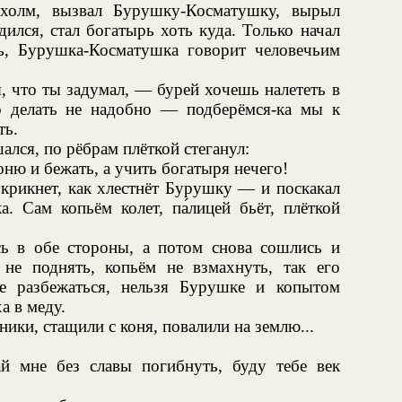
холм, вызвал Бурушку-Косматушку, вырыл
дился, стал богатырь хоть куда. Только начал
ть, Бурушка-Косматушка говорит человечьим
 что ты задумал, — бурей хочешь налететь в
о делать не надобно — подберёмся-ка мы к
ть.
лся, по рёбрам плёткой стеганул:
оню и бежать, а учить богатыря нечего!
к крикнет, как хлестнёт Бурушку — и поскакал
. Сам копьём колет, па́лицей бьёт, плёткой
сь в обе стороны, а потом снова сошлись и
е поднять, копьём не взмахнуть, так его
е разбежаться, нельзя Бурушке и копытом
а в меду.
ики, стащили с коня, повалили на землю...
й мне без славы погибнуть, буду тебе век