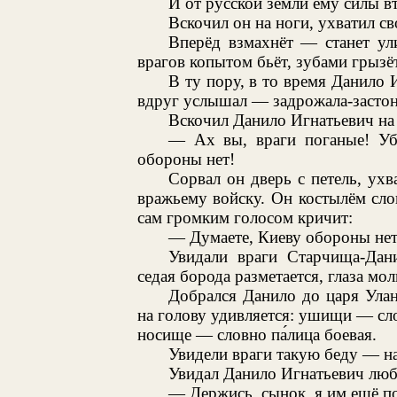
И от русской земли ему силы в
Вскочил он на ноги, ухватил св
Вперёд взмахнёт — станет ул
врагов копытом бьёт, зубами грызёт
В ту пору, в то время Данило 
вдруг услышал — задрожала-застона
Вскочил Данило Игнатьевич на
— Ах вы, враги поганые! Уб
обороны нет!
Сорвал он дверь с петель, ухв
вражьему войску. Он костылём сло
сам громким голосом кричит:
— Думаете, Киеву обороны нет
Увидали враги Старчища-Дани
седая борода разметается, глаза мол
Добрался Данило до царя Ула
на голову удивляется: ушищи — сл
носище — словно па́лица боевая.
Увидели враги такую беду — н
Увидал Данило Игнатьевич люб
— Держись, сынок, я им ещё п