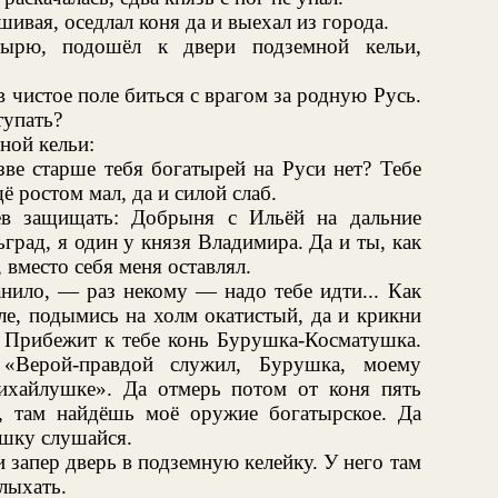
ивая, оседлал коня да и выехал из города.
ырю, подошёл к двери подземной кельи,
 чистое поле биться с врагом за родную Русь.
тупать?
ной кельи:
зве старше тебя богатырей на Руси нет? Тебе
 ростом мал, да и силой слаб.
в защищать: Добрыня с Ильёй на дальние
град, я один у князя Владимира. Да и ты, как
 вместо себя меня оставлял.
нило, — раз некому — надо тебе идти... Как
ле, подымись на холм окатистый, да и крикни
 Прибежит к тебе конь Бурушка-Косматушка.
 «Верой-правдой служил, Бурушка, моему
ихайлушке». Да отмерь потом от коня пять
, там найдёшь моё оружие богатырское. Да
шку слушайся.
 запер дверь в подземную келейку. У него там
лыхать.