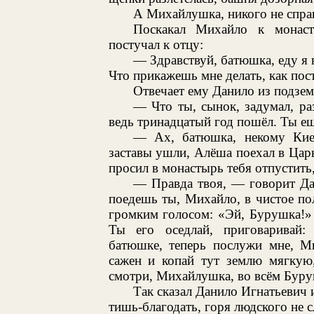
А Михайлушка, никого не спраш
Поскакал Михайло к монаст
постучал к отцу:
— Здравствуй, батюшка, еду я в
Что прикажешь мне делать, как пос
Отвечает ему Данило из подзем
— Что ты, сынок, задумал, ра
ведь тринадцатый год пошёл. Ты ещё
— Ах, батюшка, некому Кие
заставы ушли, Алёша поехал в Царь
просил в монастырь тебя отпустить,
— Правда твоя, — говорит Да
поедешь ты, Михайло, в чистое по
громким голосом: «Эй, Бурушка!»
Ты его оседлай, приговаривай:
батюшке, теперь послужи мне, М
сажен и копай тут землю мягкую
смотри, Михайлушка, во всём Буру
Так сказал Данило Игнатьевич и
тишь-благодать, горя людского не с