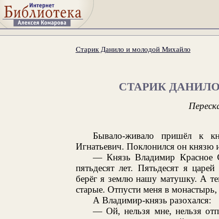
Старик Данило и молодой Михайло
СТАРИК ДАНИЛ
Переск
Бывало-живало пришёл к к
Игнатьевич. Поклонился он князю и
— Князь Владимир Красное С
пятьдесят лет. Пятьдесят я царей
берёг я землю нашу матушку. А теп
старые. Отпусти меня в монастырь,
А Владимир-князь разохался:
— Ой, нельзя мне, нельзя от