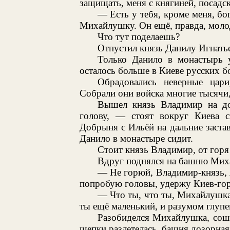
защищать, меня с княгиней, посадс
— Есть у тебя, кроме меня, бог
Михайлушку. Он ещё, правда, молоде
Что тут поделаешь?
Отпустил князь Данилу Игнать
Только Данило в монастырь у
осталось больше в Киеве русских б
Обрадовались неверные цар
Собрали они войска многие тысячи,
Вышел князь Владимир на до
голову, — стоят вокруг Киева с
Добрыня с Ильёй на дальние заста
Данило в монастыре сидит.
Стоит князь Владимир, от горя 
Вдруг поднялся на башню Мих
— Не горюй, Владимир-князь, я
попробую головы, удержу Киев-гор
— Что ты, что ты, Михайлушка, 
ты ещё маленький, и разумом глупе
Разобиделся Михайлушка, сош
щепки разлетелась, башня дозорная р