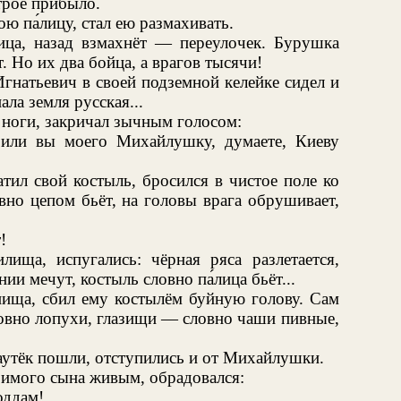
трое прибыло.
ою па́лицу, стал ею размахивать.
ица, назад взмахнёт — переулочек. Бурушка
. Но их два бойца, а врагов тысячи!
Игнатьевич в своей подземной келейке сидел и
ла земля русская...
 ноги, закричал зычным голосом:
или вы моего Михайлушку, думаете, Киеву
атил свой костыль, бросился в чистое поле ко
вно цепом бьёт, на головы врага обрушивает,
!
лища, испугались: чёрная ряса разлетается,
нии мечут, костыль словно па́лица бьёт...
нища, сбил ему костылём буйную голову. Сам
овно лопухи, глазищи — словно чаши пивные,
аутёк пошли, отступились и от Михайлушки.
имого сына живым, обрадовался:
оддам!