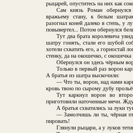
рыцарей, опуститесь на них как со
Сам князь Роман обернулся
вражьему стану, к белым шатра
разогнал коней далеко в степь, у л
повывертел... Потом обернулся бел
Тут два брата королевича увид
шатру гонять, стали его шубой со
хотели схватить его, а горностай л
стенку, да на окошечко, с окошечка 
Обернулся он здесь чёрным вор
Только в первый раз ворон кар
А братья из шатра выскочили:
— Что ты, ворон, над нами кар
кровь твою по сырому дубу прольё
Тут каркнул ворон во втор
приготовили наточенные мечи. Ждут
А братья схватились за луки ту
— Замолчишь ли ты, чёрная пт
пировать!
Глянули рыцари, а у луков тет