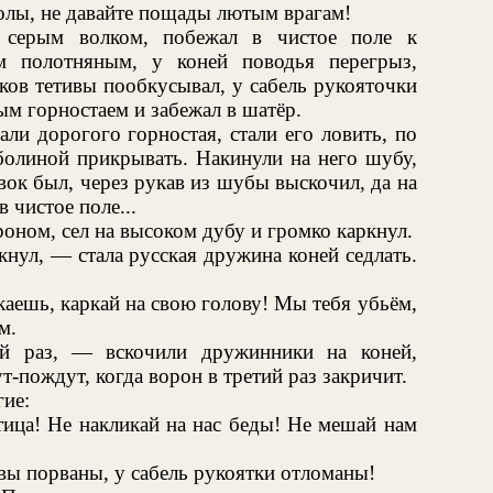
колы, не давайте пощады лютым врагам!
 серым волком, побежал в чистое поле к
м полотняным, у коней поводья перегрыз,
уков тетивы пообкусывал, у сабель рукояточки
ым горностаем и забежал в шатёр.
али дорогого горностая, стали его ловить, по
болиной прикрывать. Накинули на него шубу,
овок был, через рукав из шубы выскочил, да на
в чистое поле...
оном, сел на высоком дубу и громко каркнул.
кнул, — стала русская дружина коней седлать.
каешь, каркай на свою голову! Мы тебя убьём,
м.
ой раз, — вскочили дружинники на коней,
-пождут, когда ворон в третий раз закричит.
гие:
ица! Не накликай на нас беды! Не мешай нам
ивы порваны, у сабель рукоятки отломаны!