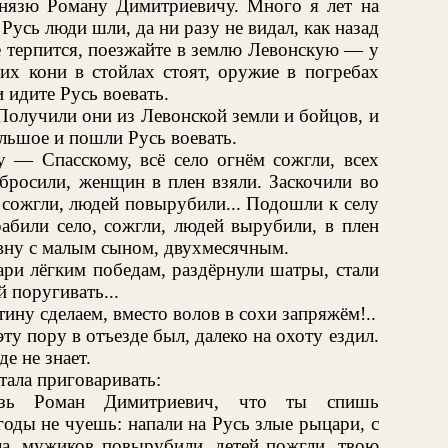
князю Роману Димитриевичу. Много я лет на
 Русь люди шли, да ни разу не видал, как назад
е терпится, поезжайте в землю Левонскую — у
их кони в стойлах стоят, оружие в погребах
 идите Русь воевать.
 Получили они из Левонской земли и бойцов, и
ольшое и пошли Русь воевать.
у — Спасскому, всё село огнём сожгли, всех
 бросили, женщин в плен взяли. Заскочили во
 сожгли, людей повырубили... Подошли к селу
абили село, сожгли, людей вырубили, в плен
вну с малым сыном, двухмесячным.
ри лёгким победам, раздёрнули шатры, стали
й поругивать...
ну сделаем, вместо волов в сохи запряжём!..
у пору в отъезде был, далеко на охоту ездил.
е не знает.
тала приговаривать:
язь Роман Димитриевич, что ты спишь
оды не чуешь: напали на Русь злые рыцари, с
ла, мужиков повырубили, детей пожгли, твою