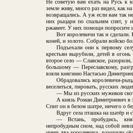
Не советую вам ехать на Русь к 
земле живу, много раз видел, как на
возвращались. А уж если вам так н
них рыцари по спальням спят, у н
ржавеет. У них помощи попросите и
Вот королевичи так и сделали.
коней, и золото. Собрали войско б
Подъехали они к первому сел
крестьян вырубили, детей в огонь
второе село — Славское, разорили,
большому — Переславскому, разгр
взяли княгиню Настасью Димитрие
Обрадовались королевичи-рыца
веселиться, пировать, русских люде
— Мы из русских мужиков скоти
А князь Роман Димитриевич в эт
Спит он в белом шатре, ничего о бед
Вдруг села пташка на шатёр и с
— Встань, пробудись, кн
непробудным сном, над собой невзг
ними два королевича, разорили сё