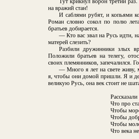
Тут крикнул ворон третий раз.
на вражий стан!
И саблями рубят, и копьями к
Роман словно сокол по полю лета
братьев добирается.
— Кто вас звал на Русь идти, 
матерей слезить?
Разбили дружинники злых вр
Положили братьев на телегу, ото
своих племянников, запечалился. Г
— Много я лет на свете живу, 
я, чтобы они домой пришли. Я и де
великую Русь, она век стоит не шата
Рассказали
Что про ст
Чтобы море
Чтобы доб
Чтобы мол
Что века не