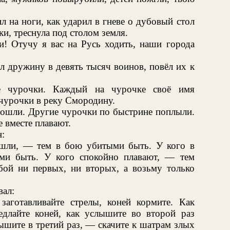
л на ноги, как ударил в гневе о дубовый стол
и, треснула под столом земля.
! Отучу я вас на Русь ходить, наши города
ал дружину в девять тысяч воинов, повёл их к
е чурочки. Каждый на чурочке своё имя
-чурочки в реку Смородину.
пошли. Другие чурочки по быстрине поплыли.
е вместе плавают.
:
шли, — тем в бою убитыми быть. У кого в
ми быть. У кого спокойно плавают, — тем
ой ни первых, ни вторых, а возьму только
вал:
аготавливайте стрелы, коней кормите. Как
длайте коней, как услышите во второй раз
лышите в третий раз, — скачите к шатрам злых