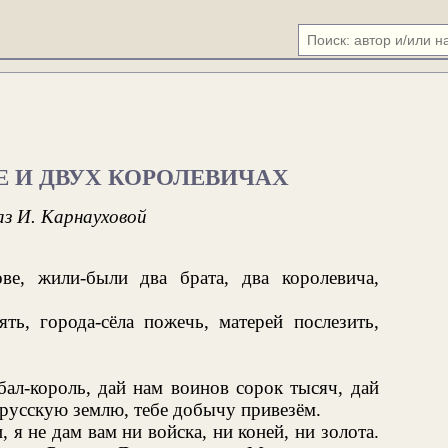
Е И ДВУХ КОРОЛЕВИЧАХ
аз И. Карнауховой
ве, жили-были два брата, два королевича,
ть, города-сёла пожечь, матерей послезить,
:
л-король, дай нам воинов сорок тысяч, дай
 русскую землю, тебе добычу привезём.
я не дам вам ни войска, ни коней, ни золота.