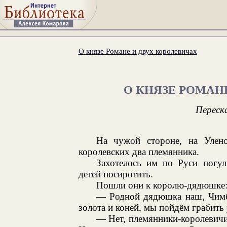
О князе Романе и двух королевичах
О КНЯЗЕ РОМАН
Переск
На чужой стороне, на Улено
королевских два племянника.
Захотелось им по Руси погуля
детей посиротить.
Пошли они к королю-дядюшке
— Родной дядюшка наш, Чимба
золота и коней, мы пойдём грабить
— Нет, племянники-королевичи, 