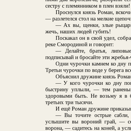
сестру с племянником в плен взяли!
Проснулся князь Роман, вскочи
— разлетелся стол на мелкие щепочк
— Ах вы, щенки, злые рыцари
жечь, наших людей губить!
Поскакал он в свой удел, собр
реке Смородиной и говорит:
— Делайте, братья, липовы
подписывай и бросайте эти жребья
Одни чурочки камнем ко дну 
Третьи чурочки по воде у берега вс
Объяснил дружине князь Роман
— У кого чурочки ко дну по
быстрину уплыли, — тем ранены
здоровыми быть. Не возьму я в б
третьих три тысячи.
И ещё Роман дружине приказы
— Вы точите острые сабли, з
услышите вы вороний грай, — се
ворона, — садитесь на коней, а ус