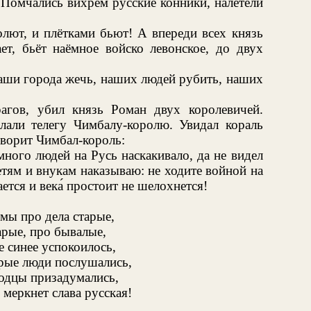
 Помчались вихрем русские конники, налетели
олют, и плётками бьют! А впереди всех князь
ет, бьёт наёмное войско левонское, до двух
наши города жечь, наших людей рубить, наших
агов, убил князь Роман двух королевичей.
слали телегу Чимбалу-королю. Увидал кораль
оворит Чимбал-король:
много людей на Русь наскакивало, да не видел
тям и внукам наказываю: не ходите войной на
ется и века́ простоит не шелохнется!
 мы про дела старые,
арые, про бывалые,
 синее успокоилось,
рые люди послушались,
одцы призадумались,
 меркнет слава русская!