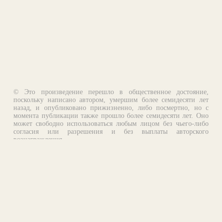
© Это произведение перешло в общественное достояние,
поскольку написано автором, умершим более семидесяти лет
назад, и опубликовано прижизненно, либо посмертно, но с
момента публикации также прошло более семидесяти лет. Оно
может свободно использоваться любым лицом без чьего-либо
согласия или разрешения и без выплаты авторского
вознаграждения.
Email:
otklik@ilibrary.ru
О библиотеке
Реклама на сайте
©1996—2026 Алексей Комаров. Подборка произведений,
оформление, программирование.