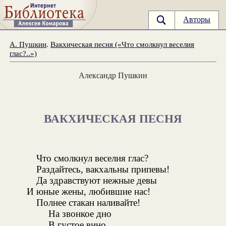
Авторы
А. Пушкин
.
Вакхическая песня («Что смолкнул веселия
глас?..»)
Александр Пушкин
ВАКХИЧЕСКАЯ ПЕСНЯ
Что смолкнул веселия глас?
Раздайтесь, вакхальны припевы!
Да здравствуют нежные девы
И юные жены, любившие нас!
Полнее стакан наливайте!
На звонкое дно
В густое вино