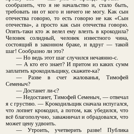
сообразить, что я не начальство и, стало быть,
требовать ни от кого и ничего не могу. Как сын
отечества говорю, то есть говорю не как «Сын
отечества», а просто как сын отечества говорю.
Опять-таки кто ж велел ему влезть в крокодила?
Человек солидный, человек известного чина,
состоящий в законном браке, и вдруг — такой
шаг! Сообразно ли это?
— Но ведь этот шаг случился нечаянно-с.
— А кто его знает? И притом из каких сумм
заплатить крокодильщику, скажите-ка?
— Разве в счет жалованья, Тимофей
Семеныч?
— Достанет ли-с?
— Недостанет, Тимофей Семеныч, — отвечал
я с грустию. — Крокодильщик сначала испугался,
что лопнет крокодил, а потом, как убедился, что
всё благополучно, заважничал и обрадовался, что
может цену удвоить.
— Утроить, учетверить разве! Публика