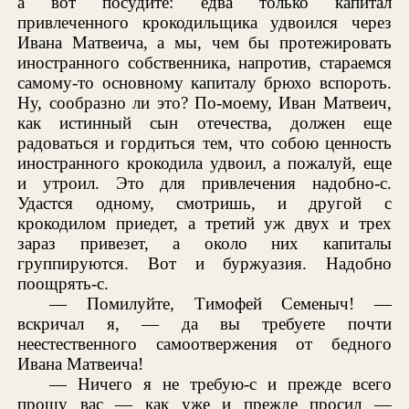
а вот посудите: едва только капитал
привлеченного крокодильщика удвоился через
Ивана Матвеича, а мы, чем бы протежировать
иностранного собственника, напротив, стараемся
самому-то основному капиталу брюхо вспороть.
Ну, сообразно ли это? По-моему, Иван Матвеич,
как истинный сын отечества, должен еще
радоваться и гордиться тем, что собою ценность
иностранного крокодила удвоил, а пожалуй, еще
и утроил. Это для привлечения надобно-с.
Удастся одному, смотришь, и другой с
крокодилом приедет, а третий уж двух и трех
зараз привезет, а около них капиталы
группируются. Вот и буржуазия. Надобно
поощрять-с.
— Помилуйте, Тимофей Семеныч! —
вскричал я, — да вы требуете почти
неестественного самоотвержения от бедного
Ивана Матвеича!
— Ничего я не требую-с и прежде всего
прошу вас — как уже и прежде просил —