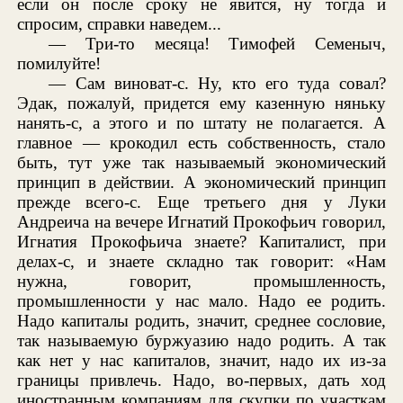
если он после сроку не явится, ну тогда и
спросим, справки наведем...
— Три-то месяца! Тимофей Семеныч,
помилуйте!
— Сам виноват-с. Ну, кто его туда совал?
Эдак, пожалуй, придется ему казенную няньку
нанять-с, а этого и по штату не полагается. А
главное — крокодил есть собственность, стало
быть, тут уже так называемый экономический
принцип в действии. А экономический принцип
прежде всего-с. Еще третьего дня у Луки
Андреича на вечере Игнатий Прокофьич говорил,
Игнатия Прокофьича знаете? Капиталист, при
делах-с, и знаете складно так говорит: «Нам
нужна, говорит, промышленность,
промышленности у нас мало. Надо ее родить.
Надо капиталы родить, значит, среднее сословие,
так называемую буржуазию надо родить. А так
как нет у нас капиталов, значит, надо их из-за
границы привлечь. Надо, во-первых, дать ход
иностранным компаниям для скупки по участкам