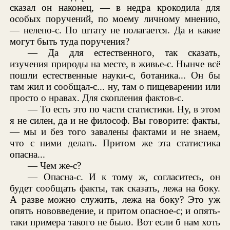
сказал он наконец, — в недра крокодила для
особых поручений, по моему личному мнению,
— нелепо-с. По штату не полагается. Да и какие
могут быть туда поручения?
— Да для естественного, так сказать,
изучения природы на месте, в живье-с. Нынче всё
пошли естественные науки-с, ботаника... Он бы
там жил и сообщал-с... ну, там о пищеварении или
просто о нравах. Для скопления фактов-с.
— То есть это по части статистики. Ну, в этом
я не силен, да и не философ. Вы говорите: факты,
— мы и без того завалены фактами и не знаем,
что с ними делать. Притом же эта статистика
опасна...
— Чем же-с?
— Опасна-с. И к тому ж, согласитесь, он
будет сообщать факты, так сказать, лежа на боку.
А разве можно служить, лежа на боку? Это уж
опять нововведение, и притом опасное-с; и опять-
таки примера такого не было. Вот если б нам хоть