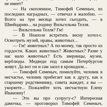
не имеет?
— На скопленное, Тимофей Семеныч, из
последних наградных, — отвечал я жалобно. —
Всего на три месяца хотел съездить, — в
Швейцарию... на родину Вильгельма Телля.
— Вильгельма Телля? Гм!
— В Неаполе встретить весну хотел-с.
Осмотреть музей, нравы, животных...
— Гм! животных? А по-моему, так просто из
гордости. Каких животных? Животных? Разве у
нас мало животных? Есть зверинцы, музеи,
верблюды. Медведи под самым Петербургом
живут. Да вот он и сам засел в крокодиле...
— Тимофей Семеныч, помилуйте, человек в
несчастье, человек прибегает как к другу, как к
старшему родственнику, совета жаждет, а вы —
укоряете... Пожалейте хоть несчастную Елену
Ивановну!
— Это вы про супругу-с? Интересная
дамочка, — проговорил Тимофей Семеныч,