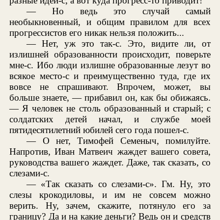
разные идеи-с, а вот куда прогресс-то приводит!
— Но ведь это случай самый
необыкновенный, и общим правилом для всех
прогрессистов его никак нельзя положить...
— Нет, уж это так-с. Это, видите ли, от
излишней образованности происходит, поверьте
мне-с. Ибо люди излишне образованные лезут во
всякое место-с и преимущественно туда, где их
вовсе не спрашивают. Впрочем, может, вы
больше знаете, — прибавил он, как бы обижаясь.
— Я человек не столь образованный и старый; с
солдатских детей начал, и службе моей
пятидесятилетний юбилей сего года пошел-с.
— О нет, Тимофей Семеныч, помилуйте.
Напротив, Иван Матвеич жаждет вашего совета,
руководства вашего жаждет. Даже, так сказать, со
слезами-с.
— «Так сказать со слезами-с». Гм. Ну, это
слезы крокодиловы, и им не совсем можно
верить. Ну, зачем, скажите, потянуло его за
границу? Да и на какие деньги? Ведь он и средств