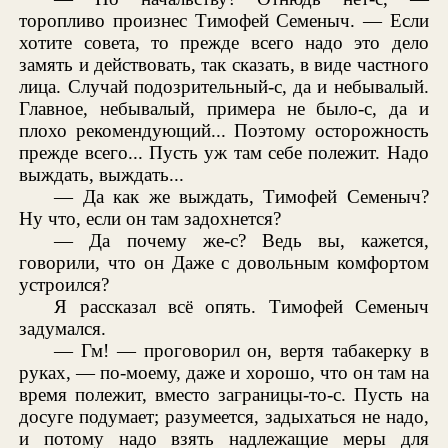
торопливо произнес Тимофей Семеныч. — Если
хотите совета, то прежде всего надо это дело
замять и действовать, так сказать, в виде частного
лица. Случай подозрительный-с, да и небывалый.
Главное, небывалый, примера не было-с, да и
плохо рекомендующий... Поэтому осторожность
прежде всего... Пусть уж там себе полежит. Надо
выждать, выждать...
— Да как же выждать, Тимофей Семеныч?
Ну что, если он там задохнется?
— Да почему же-с? Ведь вы, кажется,
говорили, что он Даже с довольным комфортом
устроился?
Я рассказал всё опять. Тимофей Семеныч
задумался.
— Гм! — проговорил он, вертя табакерку в
руках, — по-моему, даже и хорошо, что он там на
время полежит, вместо заграницы-то-с. Пусть на
досуге подумает; разумеется, задыхаться не надо,
и потому надо взять надлежащие меры для