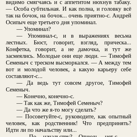
видимо смягчаясь и с аппетитом нюхнув табаку.
— Особа субтильная. И как полна, и головку всё
так на бочок, на бочок... очень приятно-с. Андрей
Осипыч еще третьего дня упоминал.
— Упоминал?
— Упоминал-с, и в выражениях весьма
лестных. Бюст, говорит, взгляд, прическа...
Конфетка, говорит, а не дамочка, и тут же
засмеялись. Молодые они еще люди. — Тимофей
Семеныч с треском высморкался. — А между тем
вот и молодой человек, а какую карьеру себе
составляют-с...
— Да ведь тут совсем другое, Тимофей
Семеныч.
— Конечно, конечно-с.
— Так как же, Тимофей Семеныч?
— Да что же я-то могу сделать?
— Посоветуйте-с, руководите, как опытный
человек, как родственник! Что предпринять?
Идти ли по начальству или...
— По начальству? Отнюдь нет-с, —