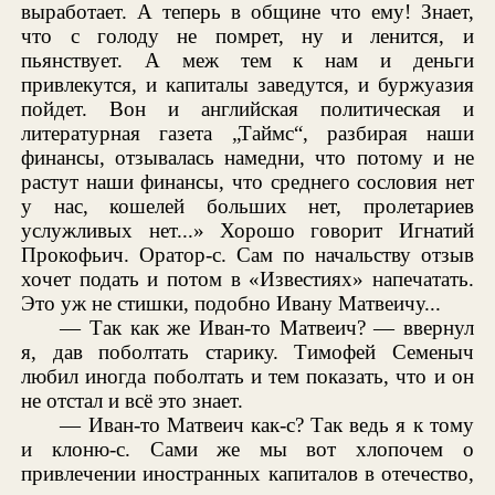
выработает. А теперь в общине что ему! Знает,
что с голоду не помрет, ну и ленится, и
пьянствует. А меж тем к нам и деньги
привлекутся, и капиталы заведутся, и буржуазия
пойдет. Вон и английская политическая и
литературная газета „Таймс“, разбирая наши
финансы, отзывалась намедни, что потому и не
растут наши финансы, что среднего сословия нет
у нас, кошелей больших нет, пролетариев
услужливых нет...» Хорошо говорит Игнатий
Прокофьич. Оратор-с. Сам по начальству отзыв
хочет подать и потом в «Известиях» напечатать.
Это уж не стишки, подобно Ивану Матвеичу...
— Так как же Иван-то Матвеич? — ввернул
я, дав поболтать старику. Тимофей Семеныч
любил иногда поболтать и тем показать, что и он
не отстал и всё это знает.
— Иван-то Матвеич как-с? Так ведь я к тому
и клоню-с. Сами же мы вот хлопочем о
привлечении иностранных капиталов в отечество,