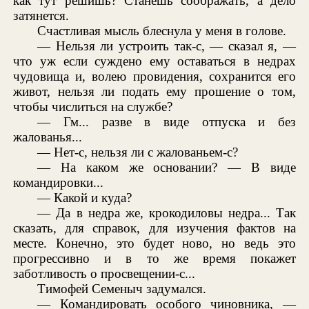
как тут решишь? Станешь соображать, а дело
затянется.
Счастливая мысль блеснула у меня в голове.
— Нельзя ли устроить так-с, — сказал я, —
что уж если суждено ему оставаться в недрах
чудовища и, волею провидения, сохранится его
живот, нельзя ли подать ему прошение о том,
чтобы числиться на службе?
— Гм... разве в виде отпуска и без
жалованья...
— Нет-с, нельзя ли с жалованьем-с?
— На каком же основании? — В виде
командировки...
— Какой и куда?
— Да в недра же, крокодиловы недра... Так
сказать, для справок, для изучения фактов на
месте. Конечно, это будет ново, но ведь это
прогрессивно и в то же время покажет
заботливость о просвещении-с...
Тимофей Семеныч задумался.
— Командировать особого чиновника, —