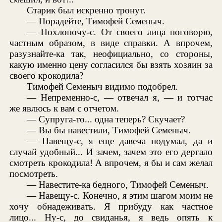
Старик был искренно тронут.
— Порадейте, Тимофей Семеныч.
— Похлопочу-с. От своего лица поговорю,
частным образом, в виде справки. А впрочем,
разузнайте-ка так, неофициально, со стороны,
какую именно цену согласился бы взять хозяин за
своего крокодила?
Тимофей Семеныч видимо подобрел.
— Непременно-с, — отвечал я, — и тотчас
же явлюсь к вам с отчетом.
— Супруга-то... одна теперь? Скучает?
— Вы бы навестили, Тимофей Семеныч.
— Навещу-с, я еще давеча подумал, да и
случай удобный... И зачем, зачем это его дергало
смотреть крокодила! А впрочем, я бы и сам желал
посмотреть.
— Навестите-ка бедного, Тимофей Семеныч.
— Навещу-с. Конечно, я этим шагом моим не
хочу обнадеживать. Я прибуду как частное
лицо... Ну-с, до свиданья, я ведь опять к