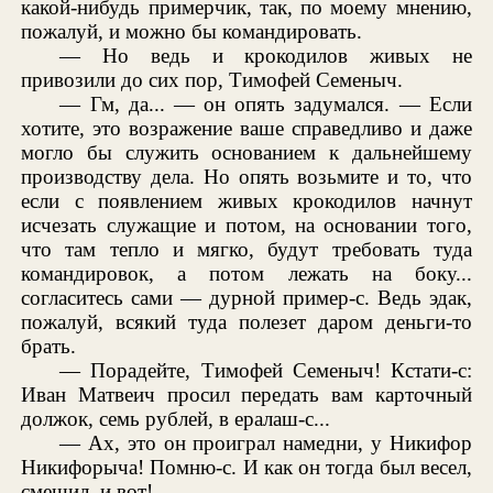
какой-нибудь примерчик, так, по моему мнению,
пожалуй, и можно бы командировать.
— Но ведь и крокодилов живых не
привозили до сих пор, Тимофей Семеныч.
— Гм, да... — он опять задумался. — Если
хотите, это возражение ваше справедливо и даже
могло бы служить основанием к дальнейшему
производству дела. Но опять возьмите и то, что
если с появлением живых крокодилов начнут
исчезать служащие и потом, на основании того,
что там тепло и мягко, будут требовать туда
командировок, а потом лежать на боку...
согласитесь сами — дурной пример-с. Ведь эдак,
пожалуй, всякий туда полезет даром деньги-то
брать.
— Порадейте, Тимофей Семеныч! Кстати-с:
Иван Матвеич просил передать вам карточный
должок, семь рублей, в ералаш-с...
— Ах, это он проиграл намедни, у Никифор
Никифорыча! Помню-с. И как он тогда был весел,
смешил, и вот!..