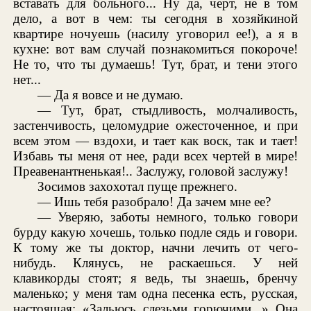
вставать для больного... Ну да, черт, не в том
дело, а вот в чем: ты сегодня в хозяйкиной
квартире ночуешь (насилу уговорил ее!), а я в
кухне: вот вам случай познакомиться покороче!
Не то, что ты думаешь! Тут, брат, и тени этого
нет...
— Да я вовсе и не думаю.
— Тут, брат, стыдливость, молчаливость,
застенчивость, целомудрие ожесточенное, и при
всем этом — вздохи, и тает как воск, так и тает!
Избавь ты меня от нее, ради всех чертей в мире!
Преавенантненькая!.. Заслужу, головой заслужу!
Зосимов захохотал пуще прежнего.
— Ишь тебя разобрало! Да зачем мне ее?
— Уверяю, заботы немного, только говори
бурду какую хочешь, только подле сядь и говори.
К тому же ты доктор, начни лечить от чего-
нибудь. Клянусь, не раскаешься. У ней
клавикорды стоят; я ведь, ты знаешь, бренчу
маленько; у меня там одна песенка есть, русская,
настоящая: «Зальюсь слезьми горючими...» Она