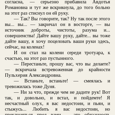
согласна, — серьезно прибавила Авдотья
Романовна и тут же вскрикнула, до того больно
на этот раз стиснул он ей руку.
— Так? Вы говорите, так? Ну так после этого
вы... вы... — закричал он в восторге, — вы
источник доброты, чистоты, разума и...
совершенства! Дайте вашу руку, дайте... вы тоже
дайте вашу, я хочу поцеловать ваши руки здесь,
сейчас, на коленах!
И он стал на колени середи тротуара, к
счастью, на этот раз пустынного.
— Перестаньте, прошу вас, что вы делаете?
— вскричала встревоженная до крайности
Пульхерия Александровна.
— Встаньте, встаньте! — смеялась и
тревожилась тоже Дуня.
— Ни за что, прежде чем не дадите рук! Вот
так, и довольно, и встал, и пойдемте! Я
несчастный олух, я вас недостоин, и пьян, и
стыжусь... Любить я вас недостоин, но
преклоняться пред вами — это обязанность