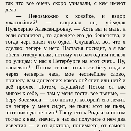
так что все очень скоро узнавали, с кем имеют
дело.
— Невозможно к хозяйке, и вздор
ужаснейший! — вскричал он, убеждая
Пульхерию Александровну. — Хоть вы и мать, а
если останетесь, то доведете его до бешенства, и
тогда черт знает что будет! Слушайте, вот что я
сделаю: теперь у него Настасья посидит, а я вас
обеих отведу к вам, потому что вам одним нельзя
по улицам; у нас в Петербурге на этот счет... Ну,
наплевать!.. Потом от нас тотчас же бегу сюда и
через четверть часа, мое честнейшее слово,
принесу вам донесение: каков он? спит или нет? и
всё прочее. Потом, слушайте! Потом от вас
мигом к себе, — там у меня гости, все пьяные, —
беру Зосимова — это доктор, который его лечит,
он теперь у меня сидит, не пьян; этот не пьян,
этот никогда не пьян! Тащу его к Родьке и потом
тотчас к вам, значит, в час вы получите о нем два
известия — и от доктора, понимаете, от самого