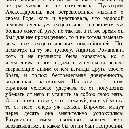
не рассуждая и не сомневаясь. Пульхерия
Александровна, вся встревоженная мыслию о
своем Роде, хоть и чувствовала, что молодой
человек очень уж эксцентричен и слишком уж
больно жмет ей руку, но так как в то же время он
был для нее провидением, то и не хотела замечать
всех этих эксцентрических подробностей. Но,
несмотря на ту же тревогу, Авдотья Романовна
хоть и не пугливого была характера, но с
изумлением и почти даже с испугом встречала
сверкающие диким огнем взгляды друга своего
брата, и только беспредельная доверенность,
внушенная рассказами Настасьи об этом
странном человеке, удержала ее от покушения
убежать от него и утащить за собою свою мать.
Она понимала тоже, что, пожалуй, им и убежать-
то от него теперь уж нельзя. Впрочем, минут
через десять она значительно успокоилась:
Разумихин имел свойство мигом весь
высказываться, в каком бы он ни был настроении,