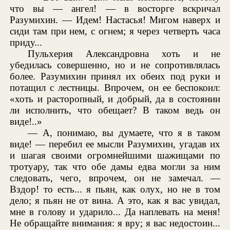
что вы — ангел! — в восторге вскричал
Разумихин. — Идем! Настасья! Мигом наверх и
сиди там при нем, с огнем; я через четверть часа
приду...
Пульхерия Александровна хоть и не
убедилась совершенно, но и не сопротивлялась
более. Разумихин принял их обеих под руки и
потащил с лестницы. Впрочем, он ее беспокоил:
«хоть и расторопный, и добрый, да в состоянии
ли исполнить, что обещает? В таком ведь он
виде!..»
— А, понимаю, вы думаете, что я в таком
виде! — перебил ее мысли Разумихин, угадав их
и шагая своими огромнейшими шажищами по
тротуару, так что обе дамы едва могли за ним
следовать, чего, впрочем, он не замечал. —
Вздор! то есть... я пьян, как олух, но не в том
дело; я пьян не от вина. А это, как я вас увидал,
мне в голову и ударило... Да наплевать на меня!
Не обращайте внимания: я вру; я вас недостоин...