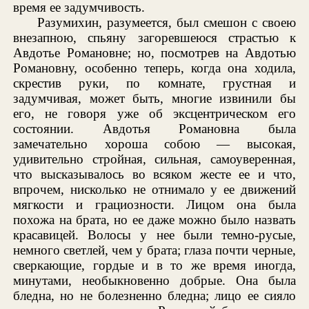
время ее задумчивость.
Разумихин, разумеется, был смешон с своею
внезапною, спьяну загоревшеюся страстью к
Авдотье Романовне; но, посмотрев на Авдотью
Романовну, особенно теперь, когда она ходила,
скрестив руки, по комнате, грустная и
задумчивая, может быть, многие извинили бы
его, не говоря уже об эксцентрическом его
состоянии. Авдотья Романовна была
замечательно хороша собою — высокая,
удивительно стройная, сильная, самоуверенная,
что высказывалось во всяком жесте ее и что,
впрочем, нисколько не отнимало у ее движений
мягкости и грациозности. Лицом она была
похожа на брата, но ее даже можно было назвать
красавицей. Волосы у нее были темно-русые,
немного светлей, чем у брата; глаза почти черные,
сверкающие, гордые и в то же время иногда,
минутами, необыкновенно добрые. Она была
бледна, но не болезненно бледна; лицо ее сияло