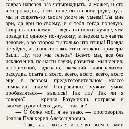
соврав наперед раз четырнадцать, а может, и сто
четырнадцать, а это почетно в своем роде; ну, а
мы и соврать-то своим умом не умеем! Ты мне
ври, да ври по-своему, и я тебя тогда поцелую.
Соврать по-своему — ведь это почти лучше, чем
правда по одному по-чужому; в первом случае ты
человек, а во втором ты только что птица! Правда
не уйдет, а жизнь-то заколотить можно; примеры
были. Ну, что мы теперь? Все-то мы, все без
исключения, по части науки, развития, мышления,
изобретений, идеалов, желаний, либерализма,
рассудка, опыта и всего, всего, всего, всего, всего
еще в первом предуготовительном классе
гимназии сидим! Понравилось чужим умом
пробавляться— въелись! Так ли? Так ли я
говорю? — кричал Разумихин, потрясая и
сжимая руки обеих дам, — так ли?
— О боже мой, я не знаю, — проговорила
бедная Пульхерия Александровна.
— Так, так... хоть я и не во всем с вами