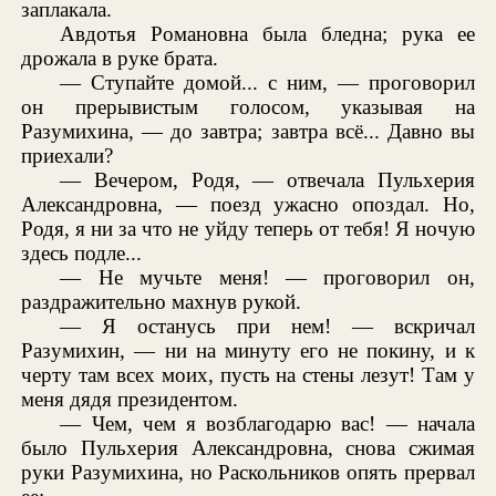
заплакала.
Авдотья Романовна была бледна; рука ее
дрожала в руке брата.
— Ступайте домой... с ним, — проговорил
он прерывистым голосом, указывая на
Разумихина, — до завтра; завтра всё... Давно вы
приехали?
— Вечером, Родя, — отвечала Пульхерия
Александровна, — поезд ужасно опоздал. Но,
Родя, я ни за что не уйду теперь от тебя! Я ночую
здесь подле...
— Не мучьте меня! — проговорил он,
раздражительно махнув рукой.
— Я останусь при нем! — вскричал
Разумихин, — ни на минуту его не покину, и к
черту там всех моих, пусть на стены лезут! Там у
меня дядя президентом.
— Чем, чем я возблагодарю вас! — начала
было Пульхерия Александровна, снова сжимая
руки Разумихина, но Раскольников опять прервал