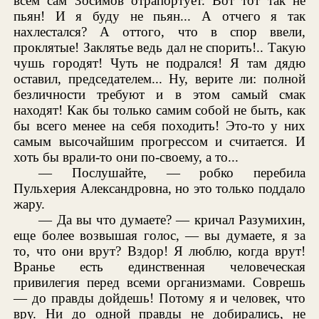
всем сам Зосимов отрапортует. Вот тот так не
пьян! И я буду не пьян... А отчего я так
нахлестался? А оттого, что в спор ввели,
проклятые! Заклятье ведь дал не спорить!.. Такую
чушь городят! Чуть не подрался! Я там дядю
оставил, председателем... Ну, верите ли: полной
безличности требуют и в этом самый смак
находят! Как бы только самим собой не быть, как
бы всего менее на себя походить! Это-то у них
самым высочайшим прогрессом и считается. И
хоть бы врали-то они по-своему, а то...
— Послушайте, — робко перебила
Пульхерия Александровна, но это только поддало
жару.
— Да вы что думаете? — кричал Разумихин,
еще более возвышая голос, — вы думаете, я за
то, что они врут? Вздор! Я люблю, когда врут!
Вранье есть единственная человеческая
привилегия перед всеми организмами. Соврешь
— до правды дойдешь! Потому я и человек, что
вру. Ни до одной правды не добирались, не