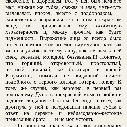
свежестью и здоровьем. Рот у ней был немного
мал, нижняя же губка, свежая и алая, чуть-чуть
выдавалась вперед, вместе с подбородком, —
единственная неправильность в этом прекрасном
лице, но придававшая ему особенную
характерность и, между прочим, как будто
надменность. Выражение лица ее всегда было
более серьезное, чем веселое, вдумчивое; зато как
же шла улыбка к этому лицу, как же шел к ней
смех, веселый, молодой, беззаветный! Понятно,
что горячий, откровенный, простоватый,
честный, сильный, как богатырь, и пьяный
Разумихин, никогда не видавший ничего
подобного, с первого взгляда потерял голову. К
тому же случай, как нарочно, в первый раз
показал ему Дуню в прекрасный момент любви и
радости свидания с братом. Он видел потом, как
дрогнула у ней в негодовании нижняя губка в
ответ на дерзкие и неблагодарно-жестокие
приказания брата, — и не мог устоять.
Он, впрочем, правду сказал, когда проврался