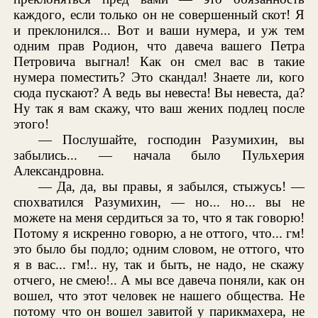
каждого, если только он не совершенный скот! Я
и преклонился... Вот и ваши нумера, и уж тем
одним прав Родион, что давеча вашего Петра
Петровича выгнал! Как он смел вас в такие
нумера поместить? Это скандал! Знаете ли, кого
сюда пускают? А ведь вы невеста! Вы невеста, да?
Ну так я вам скажу, что ваш жених подлец после
этого!
— Послушайте, господин Разумихин, вы
забылись... — начала было Пульхерия
Александровна.
— Да, да, вы правы, я забылся, стыжусь! —
спохватился Разумихин, — но... но... вы не
можете на меня сердиться за то, что я так говорю!
Потому я искренно говорю, а не оттого, что... гм!
это было бы подло; одним словом, не оттого, что
я в вас... гм!.. ну, так и быть, не надо, не скажу
отчего, не смею!.. А мы все давеча поняли, как он
вошел, что этот человек не нашего общества. Не
потому что он вошел завитой у парикмахера, не