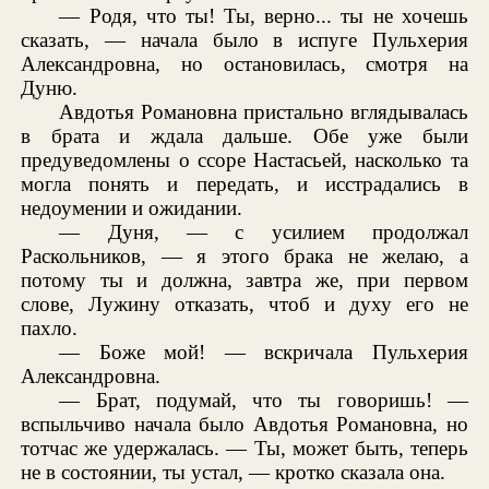
— Родя, что ты! Ты, верно... ты не хочешь
сказать, — начала было в испуге Пульхерия
Александровна, но остановилась, смотря на
Дуню.
Авдотья Романовна пристально вглядывалась
в брата и ждала дальше. Обе уже были
предуведомлены о ссоре Настасьей, насколько та
могла понять и передать, и исстрадались в
недоумении и ожидании.
— Дуня, — с усилием продолжал
Раскольников, — я этого брака не желаю, а
потому ты и должна, завтра же, при первом
слове, Лужину отказать, чтоб и духу его не
пахло.
— Боже мой! — вскричала Пульхерия
Александровна.
— Брат, подумай, что ты говоришь! —
вспыльчиво начала было Авдотья Романовна, но
тотчас же удержалась. — Ты, может быть, теперь
не в состоянии, ты устал, — кротко сказала она.