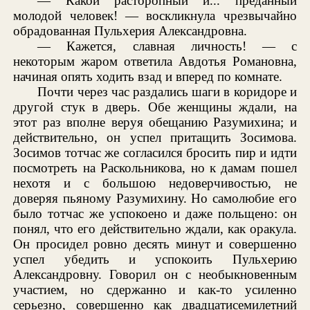
— Какой расторопный и... преданный
молодой человек! — воскликнула чрезвычайно
обрадованная Пульхерия Александровна.
— Кажется, славная личность! — с
некоторым жаром ответила Авдотья Романовна,
начиная опять ходить взад и вперед по комнате.
Почти через час раздались шаги в коридоре и
другой стук в дверь. Обе женщины ждали, на
этот раз вполне веруя обещанию Разумихина; и
действительно, он успел притащить Зосимова.
Зосимов тотчас же согласился бросить пир и идти
посмотреть на Раскольникова, но к дамам пошел
нехотя и с большою недоверчивостью, не
доверяя пьяному Разумихину. Но самолюбие его
было тотчас же успокоено и даже польщено: он
понял, что его действительно ждали, как оракула.
Он просидел ровно десять минут и совершенно
успел убедить и успокоить Пульхерию
Александровну. Говорил он с необыкновенным
участием, но сдержанно и как-то усиленно
серьезно, совершенно как двадцатисемилетний