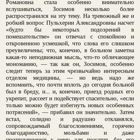
Романовна стала особенно внимательно
вслушиваться, Зосимов несколько более
распространился на эту тему. На тревожный же и
робкий вопрос Пульхерии Александровны насчет
«будто бы некоторых подозрений в
помешательстве» он отвечал с спокойною и
откровенною усмешкой, что слова его слишком
преувеличены; что, конечно, в больном заметна
какая-то неподвижная мысль, что-то обличающее
мономанию, — так как он, Зосимов, особенно
следит теперь за этим чрезвычайно интересным
отделом медицины, — но ведь надо же
вспомнить, что почти вплоть до сегодня больной
был в бреду, и... и, конечно, приезд родных его
укрепит, рассеет и подействует спасительно, «если
только можно будет избегнуть новых особенных
потрясений», — прибавил он значительно. Затем
встал, солидно и радушно откланялся,
сопровождаемый благословениями, горячею
благодарностию, мольбами и даже
протянувшеюся к нему для пожатия, без его