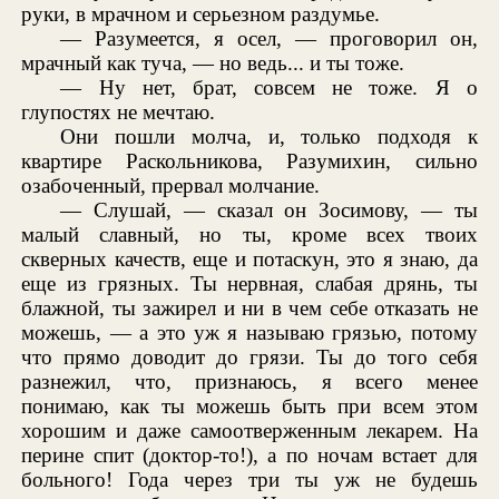
руки, в мрачном и серьезном раздумье.
— Разумеется, я осел, — проговорил он,
мрачный как туча, — но ведь... и ты тоже.
— Ну нет, брат, совсем не тоже. Я о
глупостях не мечтаю.
Они пошли молча, и, только подходя к
квартире Раскольникова, Разумихин, сильно
озабоченный, прервал молчание.
— Слушай, — сказал он Зосимову, — ты
малый славный, но ты, кроме всех твоих
скверных качеств, еще и потаскун, это я знаю, да
еще из грязных. Ты нервная, слабая дрянь, ты
блажной, ты зажирел и ни в чем себе отказать не
можешь, — а это уж я называю грязью, потому
что прямо доводит до грязи. Ты до того себя
разнежил, что, признаюсь, я всего менее
понимаю, как ты можешь быть при всем этом
хорошим и даже самоотверженным лекарем. На
перине спит (доктор-то!), а по ночам встает для
больного! Года через три ты уж не будешь