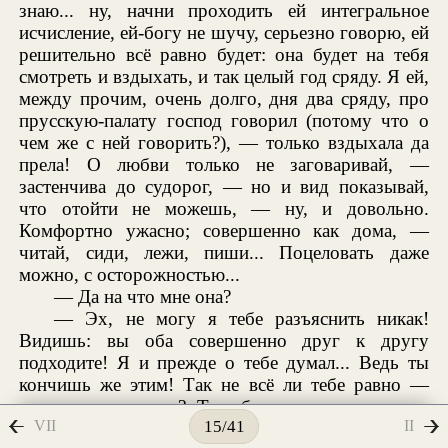
знаю... ну, начни проходить ей интегральное
исчисление, ей-богу не шучу, серьезно говорю, ей
решительно всё равно будет: она будет на тебя
смотреть и вздыхать, и так целый год сряду. Я ей,
между прочим, очень долго, дня два сряду, про
прусскую-палату господ говорил (потому что о
чем же с ней говорить?), — только вздыхала да
прела! О любви только не заговаривай, —
застенчива до судорог, — но и вид показывай,
что отойти не можешь, — ну, и довольно.
Комфортно ужасно; совершенно как дома, —
читай, сиди, лежи, пиши... Поцеловать даже
можно, с осторожностью...
— Да на что мне она?
— Эх, не могу я тебе разъяснить никак!
Видишь: вы оба совершенно друг к другу
подходите! Я и прежде о тебе думал... Ведь ты
кончишь же этим! Так не всё ли тебе равно —
раньше иль позже? Тут, брат, этакое перинное
VII
II
15/41
начало лежит, — эх! да и не одно перинное! Тут