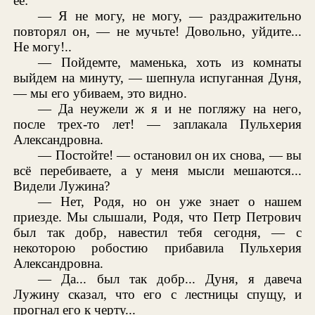
ее:
— Я не могу, не могу, — раздражительно
повторял он, — не мучьте! Довольно, уйдите...
Не могу!..
— Пойдемте, маменька, хоть из комнаты
выйдем на минуту, — шепнула испуганная Дуня,
— мы его убиваем, это видно.
— Да неужели ж я и не погляжу на него,
после трех-то лет! — заплакала Пульхерия
Александровна.
— Постойте! — остановил он их снова, — вы
всё перебиваете, а у меня мысли мешаются...
Видели Лужина?
— Нет, Родя, но он уже знает о нашем
приезде. Мы слышали, Родя, что Петр Петрович
был так добр, навестил тебя сегодня, — с
некоторою робостию прибавила Пульхерия
Александровна.
— Да... был так добр... Дуня, я давеча
Лужину сказал, что его с лестницы спущу, и
прогнал его к черту...