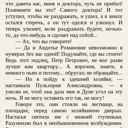
что давеча нас, меня и доктора, чуть не прибил!
Понимаете вы это? Самого доктора! И тот
уступил, чтобы не раздражать, и ушел, а я внизу
остался стеречь, а он тут оделся и улизнул. И
теперь улизнет, коли раздражать будете, ночью-
то, да что-нибудь и сделает над собой...
— Ах, что вы говорите!
— Да и Авдотье Романовне невозможно в
нумерах без вас одной! Подумайте, где вы стоите!
Ведь этот подлец, Петр Петрович, не мог разве
лучше вам квартиру... А впрочем, знаете, я
немного пьян и потому... обругал; не обращайте...
— Но я пойду к здешней хозяйке, —
настаивала Пульхерия Александровна, — я
умолю ее, чтоб она дала мне и Дуне угол на эту
ночь. Я не могу оставить его так, не могу!
Говоря это, они стояли на лестнице, на
площадке, перед самою хозяйкиною дверью.
Настасья светила им с нижней ступеньки.
Разумихин был в необыкновенном возбуждении.