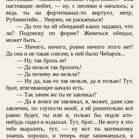
настоящие любит, — ну, с песенки и началось; а
ведь ты на фортепианах-то виртуоз, метр,
Рубинштейн... Уверяю, не раскаешься!
— Да что ты ей обещаний каких надавал, что
ли? Подписку по форме? Жениться обещал,
может быть...
— Ничего, ничего, ровно ничего этого нет!
Да она и не такая совсем; к ней было Чебаров...
— Ну, так брось ее!
— Да нельзя так бросить!
— Да почему же нельзя?
— Ну да, как-то так нельзя, да и только! Тут,
брат, втягивающее начало есть.
— Так зачем же ты ее завлекал?
— Да я вовсе не завлекал, я, может, даже сам
завлечен, по глупости моей, а ей решительно всё
равно будет, ты или я, только бы подле кто-
нибудь сидел и вздыхал. Тут, брат... Не могу я это
тебе выразить, тут, — ну вот ты математику
знаешь хорошо, и теперь еще занимаешься, я