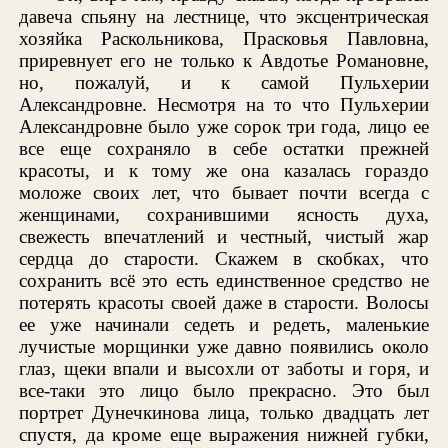
давеча спьяну на лестнице, что эксцентрическая
хозяйка Раскольникова, Прасковья Павловна,
приревнует его не только к Авдотье Романовне,
но, пожалуй, и к самой Пульхерии
Александровне. Несмотря на то что Пульхерии
Александровне было уже сорок три года, лицо ее
все еще сохраняло в себе остатки прежней
красоты, и к тому же она казалась гораздо
моложе своих лет, что бывает почти всегда с
женщинами, сохранившими ясность духа,
свежесть впечатлений и честный, чистый жар
сердца до старости. Скажем в скобках, что
сохранить всё это есть единственное средство не
потерять красоты своей даже в старости. Волосы
ее уже начинали седеть и редеть, маленькие
лучистые морщинки уже давно появились около
глаз, щеки впали и высохли от заботы и горя, и
все-таки это лицо было прекрасно. Это был
портрет Дунечкинова лица, только двадцать лет
спустя, да кроме еще выражения нижней губки,