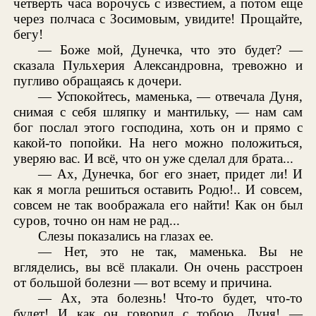
четверть часа ворочусь с известием, а потом еще
через полчаса с Зосимовым, увидите! Прощайте,
бегу!
— Боже мой, Дунечка, что это будет? —
сказала Пульхерия Александровна, тревожно и
пугливо обращаясь к дочери.
— Успокойтесь, маменька, — отвечала Дуня,
снимая с себя шляпку и мантильку, — нам сам
бог послал этого господина, хоть он и прямо с
какой-то попойки. На него можно положиться,
уверяю вас. И всё, что он уже сделал для брата...
— Ах, Дунечка, бог его знает, придет ли! И
как я могла решиться оставить Родю!.. И совсем,
совсем не так воображала его найти! Как он был
суров, точно он нам не рад...
Слезы показались на глазах ее.
— Нет, это не так, маменька. Вы не
вгляделись, вы всё плакали. Он очень расстроен
от большой болезни — вот всему и причина.
— Ах, эта болезнь! Что-то будет, что-то
будет! И как он говорил с тобою, Дуня! —