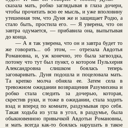
сказала мать, робко заглядывая в глаза дочери,
чтобы прочитать всю ее мысль, и уже вполовину
утешенная тем, что Дуня же и защищает Родю, а
стало быть, простила его. — Я уверена, что он
завтра одумается, — прибавила она, выпытывая
до конца.
— А я так уверена, что он и завтра будет то
же говорить... об этом, — отрезала Авдотья
Романовна, и, уж конечно, это была загвоздка,
потому что тут был пункт, о котором Пульхерия
Александровна слишком боялась теперь
заговаривать. Дуня подошла и поцеловала мать.
Та крепко молча обняла ее. Затем села в
тревожном ожидании возвращения Разумихина и
робко стала следить за дочерью, которая,
скрестив руки, и тоже в ожидании, стала ходить
взад и вперед по комнате, раздумывая про себя.
Такая ходьба из угла в угол, в раздумье, была
обыкновенною привычкой Авдотьи Романовны,
и мать всегда как-то боялась нарушать в такое