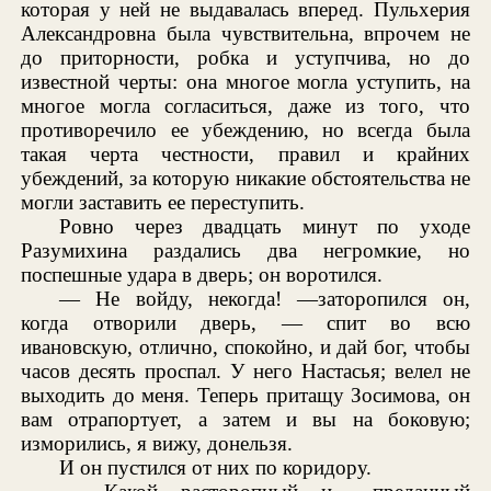
которая у ней не выдавалась вперед. Пульхерия
Александровна была чувствительна, впрочем не
до приторности, робка и уступчива, но до
известной черты: она многое могла уступить, на
многое могла согласиться, даже из того, что
противоречило ее убеждению, но всегда была
такая черта честности, правил и крайних
убеждений, за которую никакие обстоятельства не
могли заставить ее переступить.
Ровно через двадцать минут по уходе
Разумихина раздались два негромкие, но
поспешные удара в дверь; он воротился.
— Не войду, некогда! —заторопился он,
когда отворили дверь, — спит во всю
ивановскую, отлично, спокойно, и дай бог, чтобы
часов десять проспал. У него Настасья; велел не
выходить до меня. Теперь притащу Зосимова, он
вам отрапортует, а затем и вы на боковую;
изморились, я вижу, донельзя.
И он пустился от них по коридору.