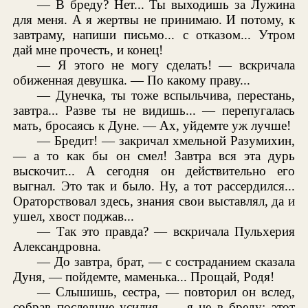
— В бреду? Нет... Ты выходишь за Лужина
для меня. А я жертвы не принимаю. И потому, к
завтраму, напиши письмо... с отказом... Утром
дай мне прочесть, и конец!
— Я этого не могу сделать! — вскричала
обиженная девушка. — По какому праву...
— Дунечка, ты тоже вспыльчива, перестань,
завтра... Разве ты не видишь... — перепугалась
мать, бросаясь к Дуне. — Ах, уйдемте уж лучше!
— Бредит! — закричал хмельной Разумихин,
— а то как бы он смел! Завтра вся эта дурь
выскочит... А сегодня он действительно его
выгнал. Это так и было. Ну, а тот рассердился...
Ораторствовал здесь, знания свои выставлял, да и
ушел, хвост поджав...
— Так это правда? — вскричала Пульхерия
Александровна.
— До завтра, брат, — с состраданием сказала
Дуня, — пойдемте, маменька... Прощай, Родя!
— Слышишь, сестра, — повторил он вслед,
собрав последние усилия, — я не в бреду; этот