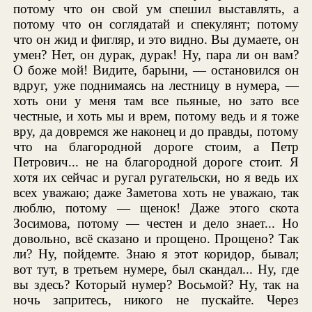
потому что он свой ум спешил выставлять, а
потому что он соглядатай и спекулянт; потому
что он жид и фигляр, и это видно. Вы думаете, он
умен? Нет, он дурак, дурак! Ну, пара ли он вам?
О боже мой! Видите, барыни, — остановился он
вдруг, уже поднимаясь на лестницу в нумера, —
хоть они у меня там все пьяные, но зато все
честные, и хоть мы и врем, потому ведь и я тоже
вру, да довремся же наконец и до правды, потому
что на благородной дороге стоим, а Петр
Петрович... не на благородной дороге стоит. Я
хотя их сейчас и ругал ругательски, но я ведь их
всех уважаю; даже Заметова хоть не уважаю, так
люблю, потому — щенок! Даже этого скота
Зосимова, потому — честен и дело знает... Но
довольно, всё сказано и прощено. Прощено? Так
ли? Ну, пойдемте. Знаю я этот коридор, бывал;
вот тут, в третьем нумере, был скандал... Ну, где
вы здесь? Который нумер? Восьмой? Ну, так на
ночь запритесь, никого не пускайте. Через