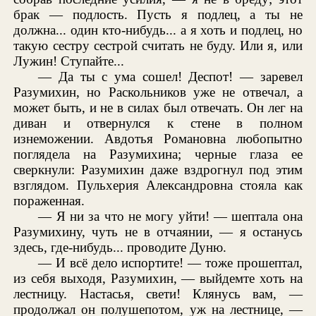
брак — подлость. Пусть я подлец, а ты не
должна... один кто-нибудь... а я хоть и подлец, но
такую сестру сестрой считать не буду. Или я, или
Лужин! Ступайте...
— Да ты с ума сошел! Деспот! — заревел
Разумихин, но Раскольников уже не отвечал, а
может быть, и не в силах был отвечать. Он лег на
диван и отвернулся к стене в полном
изнеможении. Авдотья Романовна любопытно
поглядела на Разумихина; черные глаза ее
сверкнули: Разумихин даже вздрогнул под этим
взглядом. Пульхерия Александровна стояла как
пораженная.
— Я ни за что не могу уйти! — шептала она
Разумихину, чуть не в отчаянии, — я останусь
здесь, где-нибудь... проводите Дуню.
— И всё дело испортите! — тоже прошептал,
из себя выходя, Разумихин, — выйдемте хоть на
лестницу. Настасья, свети! Клянусь вам, —
продолжал он полушепотом, уж на лестнице, —