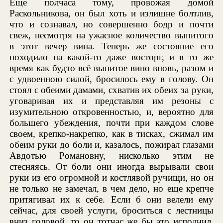
Еще полчаса тому, провожая домой
Раскольникова, он был хоть и излишне болтлив,
что и сознавал, но совершенно бодр и почти
свеж, несмотря на ужасное количество выпитого
в этот вечер вина. Теперь же состояние его
походило на какой-то даже восторг, и в то же
время как будто всё выпитое вино вновь, разом и
с удвоенною силой, бросилось ему в голову. Он
стоял с обеими дамами, схватив их обеих за руки,
уговаривая их и представляя им резоны с
изумительною откровенностью, и, вероятно для
большего убеждения, почти при каждом слове
своем, крепко-накрепко, как в тисках, сжимал им
обеим руки до боли и, казалось, пожирал глазами
Авдотью Романовну, нисколько этим не
стесняясь. От боли они иногда вырывали свои
руки из его огромной и костлявой ручищи, но он
не только не замечал, в чем дело, но еще крепче
притягивал их к себе. Если б они велели ему
сейчас, для своей услуги, броситься с лестницы
вниз головой, то он тотчас же бы это исполнил,