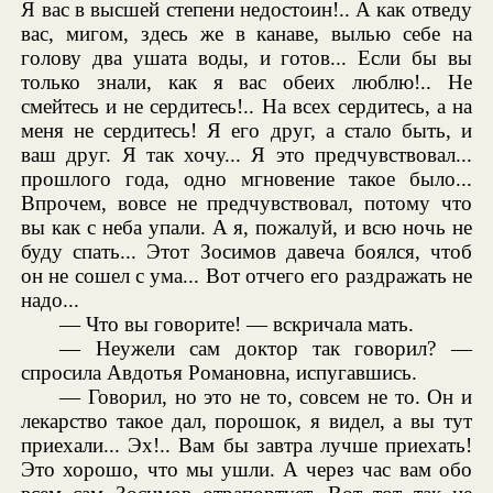
Я вас в высшей степени недостоин!.. А как отведу
вас, мигом, здесь же в канаве, вылью себе на
голову два ушата воды, и готов... Если бы вы
только знали, как я вас обеих люблю!.. Не
смейтесь и не сердитесь!.. На всех сердитесь, а на
меня не сердитесь! Я его друг, а стало быть, и
ваш друг. Я так хочу... Я это предчувствовал...
прошлого года, одно мгновение такое было...
Впрочем, вовсе не предчувствовал, потому что
вы как с неба упали. А я, пожалуй, и всю ночь не
буду спать... Этот Зосимов давеча боялся, чтоб
он не сошел с ума... Вот отчего его раздражать не
надо...
— Что вы говорите! — вскричала мать.
— Неужели сам доктор так говорил? —
спросила Авдотья Романовна, испугавшись.
— Говорил, но это не то, совсем не то. Он и
лекарство такое дал, порошок, я видел, а вы тут
приехали... Эх!.. Вам бы завтра лучше приехать!
Это хорошо, что мы ушли. А через час вам обо