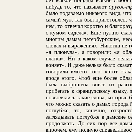
без всякой пощады всякие слабос
нибудь то, что называют
другое-т
было подаваемо никакого вида, что
самый муж так был приготовлен, ч
нем, то отвечал коротко и благора
с кумом сидела». Еще нужно сказ
многим дамам петербургским, не
словах и выражениях. Никогда не г
«я плюнула», а говорили: «я обл
платка». Ни в каком случае нельзя
воняет». И даже нельзя было сказат
говорили вместо того: «этот ста
вроде этого. Чтоб еще более обла
была выброшена вовсе из разго
прибегать к французскому языку, з
позволялись такие слова, которые 
что можно сказать о дамах города 
поглубже, то, конечно, открое
заглядывать поглубже в дамские с
продолжать. До сих пор все дамы
впрочем, ему полную справедливост