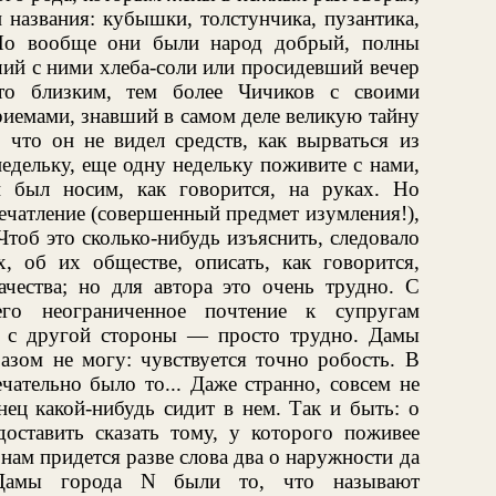
 названия: кубышки, толстунчика, пузантика,
Но вообще они были народ добрый, полны
ший с ними хлеба-соли или просидевший вечер
-то близким, тем более Чичиков с своими
иемами, знавший в самом деле великую тайну
 что он не видел средств, как вырваться из
недельку, еще одну недельку поживите с нами,
 был носим, как говорится, на руках. Но
ечатление (совершенный предмет изумления!),
Чтоб это сколько-нибудь изъяснить, следовало
, об их обществе, описать, как говорится,
ества; но для автора это очень трудно. С
его неограниченное почтение к супругам
.. с другой стороны — просто трудно. Дамы
разом не могу: чувствуется точно робость. В
чательно было то... Даже странно, совсем не
нец какой-нибудь сидит в нем. Так и быть: о
доставить сказать тому, у которого поживее
 нам придется разве слова два о наружности да
 Дамы города N были то, что называют