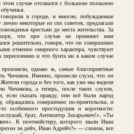
и этом случае отозвался с большою похвалою
 обученья.
говорили в городе, и многие, побуждаемые
 лично некоторые из сих советов, предлагали
ровожденья крестьян до места жительства. За
оворя, что при случае не преминет ими
зался решительно, говоря, что он совершенно
ьяне отменно смирного характера, чувствуют
 переселению и что бунта ни в каком случае
 произвели, однако ж, самые благоприятные
ать Чичиков. Именно, пронесли слухи, что он
 Жители города и без того, как уже мы видели
и Чичикова, а теперь, после таких слухов,
 если сказать правду, они всё были народ
, обращались совершенно по-приятельски, и
-то особенного простодушия и короткости:
слушай, брат, Антипатор Захарьевич!», «Ты
евич». К почтмейстеру, которого звали Иван
прехен зи дейч, Иван Адрейч?» — словом, все