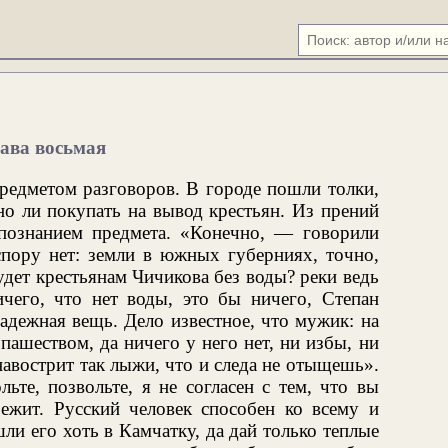
ава восьмая
редметом разговоров. В городе пошли толки,
но ли покупать на вывод крестьян. Из прений
познанием предмета. «Конечно, — говорили
спору нет: земли в южных губерниях, точно,
дет крестьянам Чичикова без воды? реки ведь
его, что нет воды, это бы ничего, Степан
адежная вещь. Дело известное, что мужик: на
пашеством, да ничего у него нет, ни избы, ни
навострит так лыжи, что и следа не отыщешь».
ьте, позвольте, я не согласен с тем, что вы
ежит. Русский человек способен ко всему и
ли его хоть в Камчатку, да дай только теплые