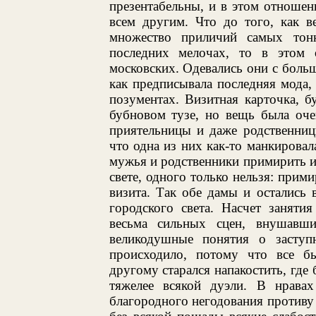
презентабельны, и в этом отноше
всем другим. Что до того, как ве
множество приличий самых тон
последних мелочах, то в этом 
московских. Одевались они с больш
как предписывала последняя мода, 
позументах. Визитная карточка, б
бубновом тузе, но вещь была оче
приятельницы и даже родственниц
что одна из них как-то манкировал
мужья и родственники примирить их,
свете, одного только нельзя: прим
визита. Так обе дамы и остались
городского света. Насчет заняти
весьма сильных сцен, внушавш
великодушные понятия о заступ
происходило, потому что все б
другому старался напакостить, где 
тяжелее всякой дуэли. В нрава
благородного негодования противу 