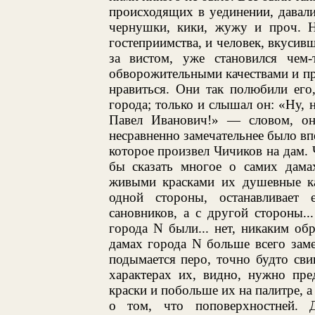
происходящих в уединении, давали
чернушки, кики, жужу и проч. 
гостеприимства, и человек, вкусив
за вистом, уже становился чем
обворожительными качествами и пр
нравиться. Они так полюбили его,
города; только и слышал он: «Ну, 
Павел Иванович!» — словом, он
несравненно замечательнее было вп
которое произвел Чичиков на дам. 
бы сказать многое о самих дамах
живыми красками их душевные кач
одной стороны, останавливает 
сановников, а с другой стороны.
города N были... нет, никаким об
дамах города N больше всего заме
подымается перо, точно будто сви
характерах их, видно, нужно пре
краски и побольше их на палитре, а
о том, что поповерхностней.