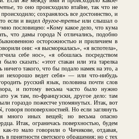
ти. Если же между ими и происходило какое-
ретье,
то оно происходило втайне, так что не
 происходило; сохранялось все достоинство, и
то если и видел
другое-третье
или слышал о
зумно пословицею: «Кому какое дело, что кума
ать, что дамы города N отличались, подобно
обыкновенною осторожностью и приличием в
оворили они: «я высморкалась», «я вспотела»,
егчила себе нос», «я обошлась посредством
 было сказать: «этот стакан или эта тарелка
ь ничего такого, что бы подало намек на это, а
кан нехорошо ведет себя» — или что-нибудь
городить русский язык, половина почти слов
вора, и потому весьма часто было нужно
ато уж там, по-французски, другое дело: там
были гораздо пожестче упомянутых. Итак, вот
N, говоря поповерхностней. Но если заглянуть
тся много иных вещей; но весьма опасно
ердца. Итак, ограничась поверхностью, будем
 как-то мало говорили о Чичикове, отдавая,
ь в приятности светского обращения; но с тех