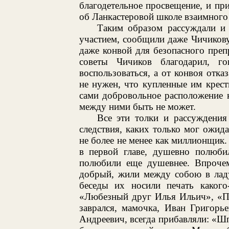
благодетельное просвещение, и пр
об Ланкастеровой школе взаимного
Таким образом рассуждали и 
участием, сообщили даже Чичикову
даже конвой для безопасного преп
советы Чичиков благодарил, г
воспользоваться, а от конвоя отка
не нужен, что купленные им крест
сами добровольное расположение к
между ними быть не может.
Все эти толки и рассуждения
следствия, каких только мог ожид
не более не менее как миллионщик.
в первой главе, душевно полюбил
полюбили еще душевнее. Впрочем,
добрый, жили между собою в ладу
беседы их носили печать какого
«Любезный друг Илья Ильич», «По
заврался, мамочка, Иван Григорь
Андреевич, всегда прибавляли: «Ш