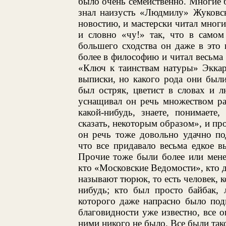
было очень семейственно. Многие б
знал наизусть «Людмилу» Жуковск
новостию, и мастерски читал многие
и словно «чу!» так, что в самом
большего сходства он даже в это 
более в философию и читал весьм
«Ключ к таинствам натуры» Эккар
выписки, но какого рода они были
был остряк, цветист в словах и л
уснащивал он речь множеством раз
какой-нибудь, знаете, понимаете,
сказать, некоторым образом», и п
он речь тоже довольно удачно по
что все придавало весьма едкое 
Прочие тоже были более или мене
кто «Московские Ведомости», кто да
называют тюрюк, то есть человек, 
нибудь; кто был просто байбак, 
которого даже напрасно было поды
благовидности уже известно, все
ними никого не было. Все были так