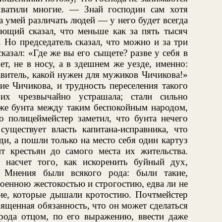
ватили многие. — Знай господин сам хотя
а умей различать людей — у него будет всегда
ющий сказал, что меньше как за пять тысяч
 Но председатель сказал, что можно и за три
азал: «Где же вы его сыщете? разве у себя в
ет, не в носу, а в здешнем же уезде, именно:
витель, какой нужен для мужиков Чичикова!»
е Чичикова, и трудность переселения такого
 их чрезвычайно устрашала; стали сильно
аже бунта между таким беспокойным народом,
о полицеймейстер заметил, что бунта нечего
существует власть капитана-исправника, что
ди, а пошли только на место себя один картуз
ит крестьян до самого места их жительства.
насчет того, как искоренить буйный дух,
. Мнения были всякого рода: были такие,
оенною жестокостью и строгостию, едва ли не
кие, которые дышали кротостию. Почтмейстер
вященная обязанность, что он может сделаться
 рода отцом, по его выражению, ввести даже