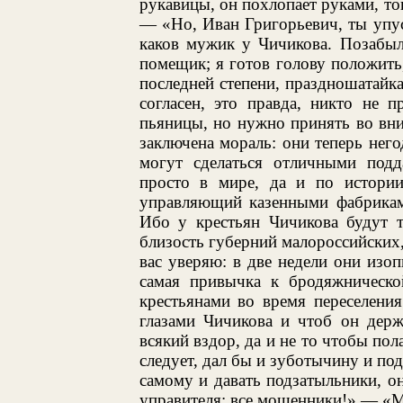
рукавицы, он похлопает руками, то
— «Но, Иван Григорьевич, ты упус
каков мужик у Чичикова. Позабыл
помещик; я готов голову положить
последней степени, праздношатайка
согласен, это правда, никто не 
пьяницы, но нужно принять во вним
заключена мораль: они теперь него
могут сделаться отличными под
просто в мире, да и по истори
управляющий казенными фабриками
Ибо у крестьян Чичикова будут т
близость губерний малороссийских, 
вас уверяю: в две недели они изоп
самая привычка к бродяжническо
крестьянами во время переселени
глазами Чичикова и чтоб он держ
всякий вздор, да и не то чтобы пол
следует, дал бы и зуботычину и по
самому и давать подзатыльники, о
управителя: все мошенники!» — «М