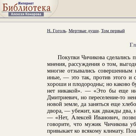
Н. Гоголь
.
Мертвые души
.
Том первый
Гл
Покупки Чичикова сделались п
мнения, рассуждения о том, выгод
многие отзывались совершенным 
иные, — это так, против этого и 
хороши и плодородны; но каково бу
нет никакой». — «Это бы еще нич
Дмитриевич, но переселение-то нен
новой земле, да заняться еще хлебо
двора, — убежит, как дважды два, 
— «Нет, Алексей Иванович, позвол
говорите, что мужик Чичикова уб
привыкает ко всякому климату. Пош