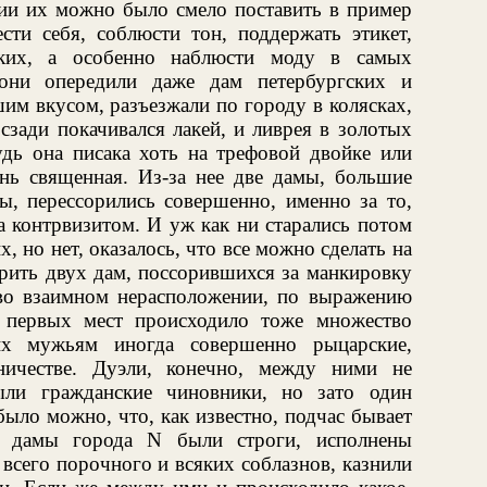
нии их можно было смело поставить в пример
сти себя, соблюсти тон, поддержать этикет,
ких, а особенно наблюсти моду в самых
они опередили даже дам петербургских и
им вкусом, разъезжали по городу в колясках,
сзади покачивался лакей, и ливрея в золотых
удь она писака хоть на трефовой двойке или
нь священная. Из-за нее две дамы, большие
ы, перессорились совершенно, именно за то,
а контрвизитом. И уж как ни старались потом
 но нет, оказалось, что все можно сделать на
ирить двух дам, поссорившихся за манкировку
 во взаимном нерасположении, по выражению
я первых мест происходило тоже множество
их мужьям иногда совершенно рыцарские,
ничестве. Дуэли, конечно, между ними не
ыли гражданские чиновники, но зато один
было можно, что, как известно, подчас бывает
х дамы города N были строги, исполнены
всего порочного и всяких соблазнов, казнили