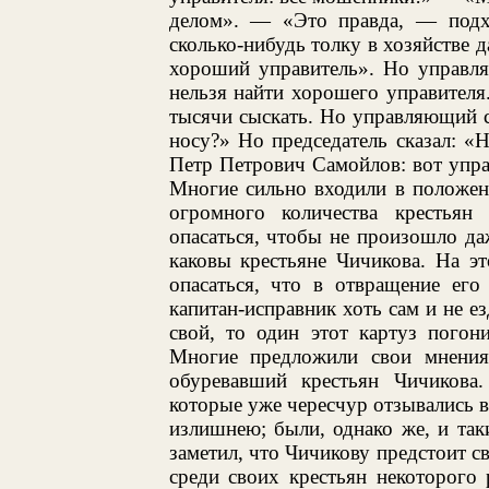
делом». — «Это правда, — подх
сколько-нибудь толку в хозяйстве д
хороший управитель». Но управля
нельзя найти хорошего управителя.
тысячи сыскать. Но управляющий ск
носу?» Но председатель сказал: «Н
Петр Петрович Самойлов: вот упра
Многие сильно входили в положени
огромного количества крестьян
опасаться, чтобы не произошло д
каковы крестьяне Чичикова. На эт
опасаться, что в отвращение его 
капитан-исправник хоть сам и не ез
свой, то один этот картуз погон
Многие предложили свои мнения 
обуревавший крестьян Чичикова
которые уже чересчур отзывались в
излишнею; были, однако же, и та
заметил, что Чичикову предстоит с
среди своих крестьян некоторого