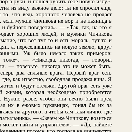
пор в руки, и пошел рубить себе новую избу».
тил из виду важное дело: ты не спросил еще,
 то, что ведь хорошего человека не продаст
, если мужик Чичикова не вор и не пьяница в
 и буйного поведения». — «Так, так, на это я
продаст хороших людей, и мужики Чичикова
ание, что вот тут-то и есть мораль, тут-то и
дяи, а, переселившись на новую землю, вдруг
данными. Уж было немало таких примеров:
и тоже». — «Никогда, никогда, — говорил
, — поверьте, никогда это не может быть.
еперь два сильные врага. Первый враг есть
где, как известно, свободная продажа вина. Я
ьются и будут стельки. Другой враг есть уже
й жизни, которая необходимо приобретется
я. Нужно разве, чтобы они вечно были пред
ал их в ежовых рукавицах, гонял бы их за
агаясь на другого, а чтобы сам таки лично, где
дзатыльника». — «Зачем же Чичикову возиться
н может найти и управителя». — «Да, найдете
ошенники потому, что господа не занимаются