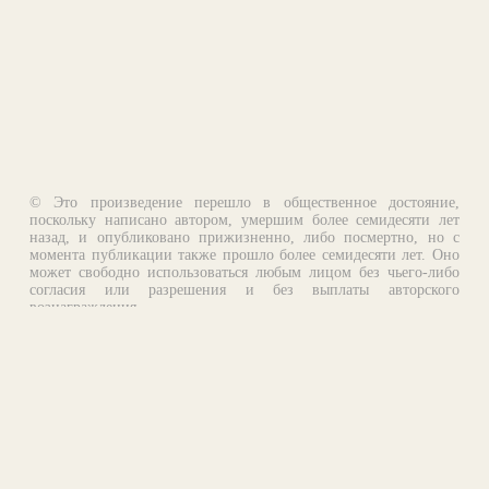
© Это произведение перешло в общественное достояние,
поскольку написано автором, умершим более семидесяти лет
назад, и опубликовано прижизненно, либо посмертно, но с
момента публикации также прошло более семидесяти лет. Оно
может свободно использоваться любым лицом без чьего-либо
согласия или разрешения и без выплаты авторского
вознаграждения.
Email:
otklik@ilibrary.ru
О библиотеке
Реклама на сайте
©1996—2026 Алексей Комаров. Подборка произведений,
оформление, программирование.