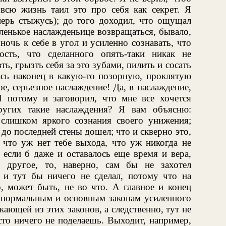
всю жизнь таил это про себя как секрет. Я
перь стыжусь); до того доходил, что ощущал
дленькое наслажденьице возвращаться, бывало,
очь к себе в угол и усиленно сознавать, что
ость, что сделанного опять-таки никак не
ть, грызть себя за это зубами, пилить и сосать
ась наконец в какую-то позорную, проклятую
е, серьезное наслаждение! Да, в наслаждение,
 потому и заговорил, что мне все хочется
ругих такие наслаждения? Я вам объясню:
слишком яркого сознания своего унижения;
 до последней стены дошел; что и скверно это,
 что уж нет тебе выхода, что уж никогда не
 если б даже и оставалось еще время и вера,
ь другое, то, наверно, сам бы не захотел
к и тут бы ничего не сделал, потому что на
о, может быть, не во что. А главное и конец
о нормальным и основным законам усиленного
ающей из этих законов, а следственно, тут не
сто ничего не поделаешь. Выходит, например,