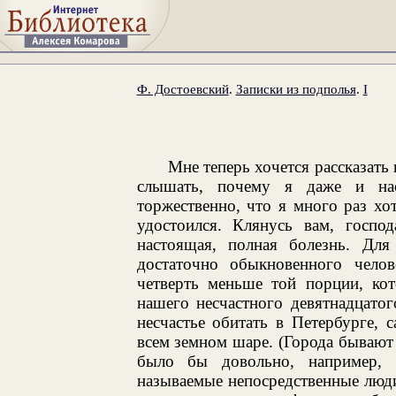
Ф. Достоевский
.
Записки из подполья
.
I
Мне теперь хочется рассказать 
слышать, почему я даже и на
торжественно, что я много раз хо
удостоился. Клянусь вам, госпо
настоящая, полная болезнь. Дл
достаточно обыкновенного челов
четверть меньше той порции, кот
нашего несчастного девятнадцатог
несчастье обитать в Петербурге,
всем земном шаре. (Города бываю
было бы довольно, например, 
называемые непосредственные люди 