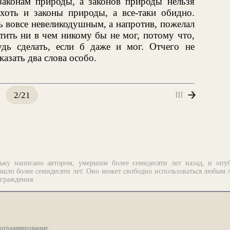
законам природы, а законов природы нельзя
хоть и законы природы, а все-таки обидно.
ть вовсе невеликодушным, а напротив, пожелал
тить ни в чем никому бы не мог, потому что,
дь сделать, если б даже и мог. Отчего не
азать два слова особо.
III
2/21
ьку написано автором, умершим более семидесяти лет назад, и опу
шло более семидесяти лет. Оно может свободно использоваться любым 
аграждения.
рограммирование.