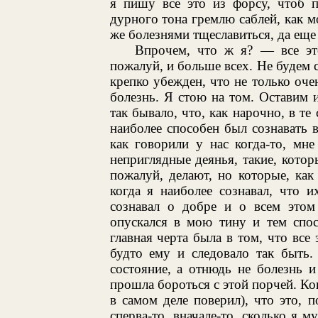
я пишу все это из форсу, чтоб п
дурного тона гремлю саблей, как м
же болезнями тщеславиться, да еще
Впрочем, что ж я? — все это
пожалуй, и больше всех. Не будем с
крепко убежден, что не только оче
болезнь. Я стою на том. Оставим и
так бывало, что, как нарочно, в те
наиболее способен был сознавать 
как говорили у нас когда-то, мне
неприглядные деянья, такие, которы
пожалуй, делают, но которые, как
когда я наиболее сознавал, что 
сознавал о добре и о всем этом
опускался в мою тину и тем спос
главная черта была в том, что все 
будто ему и следовало так быть.
состояние, а отнюдь не болезнь и
прошла бороться с этой порчей. Кон
в самом деле поверил), что это, 
сперва-то, вначале-то, сколько я м