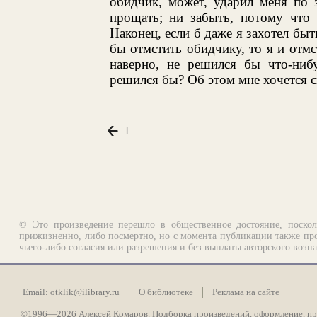
обидчик, может, ударил меня по 
прощать; ни забыть, потому что 
Наконец, если б даже я захотел бы
бы отмстить обидчику, то я и отмс
наверно, не решился бы что-нибу
решился бы? Об этом мне хочется ск
I
© Это произведение перешло в общественное достояние, поскол
прижизненно, либо посмертно, но с момента публикации также про
чьего-либо согласия или разрешения и без выплаты авторского возн
Email:
otklik@ilibrary.ru
О библиотеке
Реклама на сайте
©1996—2026 Алексей Комаров. Подборка произведений, оформление, п