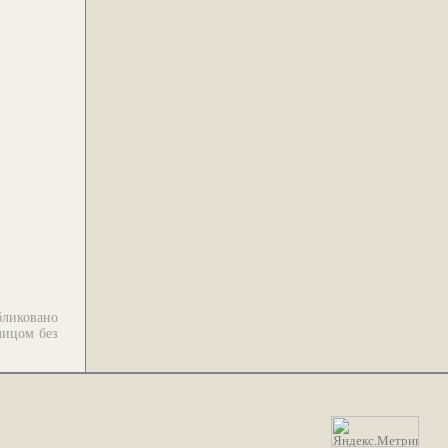
бликовано
лицом без