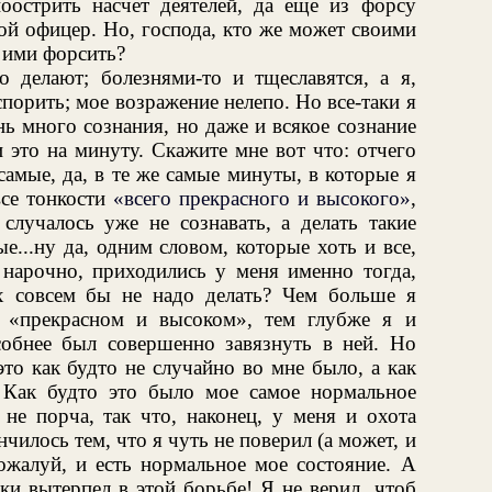
оострить насчет деятелей, да еще из форсу
ой офицер. Но, господа, кто же может своими
 ими форсить?
 делают; болезнями-то и тщеславятся, а я,
порить; мое возражение нелепо. Но все-таки я
нь много сознания, но даже и всякое сознание
 это на минуту. Скажите мне вот что: отчего
 самые, да, в те же самые минуты, в которые я
все тонкости
«всего прекрасного и высокого»
,
 случалось уже не сознавать, а делать такие
е...ну да, одним словом, которые хоть и все,
 нарочно, приходились у меня именно тогда,
их совсем бы не надо делать? Чем больше я
 «прекрасном и высоком», тем глубже я и
обнее был совершенно завязнуть в ней. Но
это как будто не случайно во мне было, а как
 Как будто это было мое самое нормальное
 не порча, так что, наконец, у меня и охота
чилось тем, что я чуть не поверил (а может, и
пожалуй, и есть нормальное мое состояние. А
уки вытерпел в этой борьбе! Я не верил, чтоб