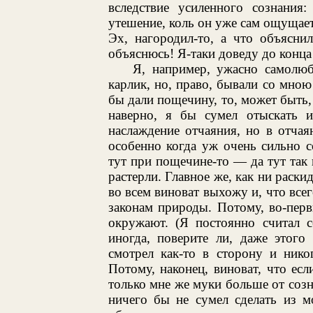
вследствие усиленного сознания:
утешение, коль он уже сам ощущает,
Эх, нагородил-то, а что объясни
объяснюсь! Я-таки доведу до конца! 
Я, например, ужасно самолюб
карлик, но, право, бывали со мною
бы дали пощечину, то, может быть,
наверно, я бы сумел отыскать и 
наслаждение отчаяния, но в отча
особенно когда уж очень сильно 
тут при пощечине-то — да тут так 
растерли. Главное же, как ни раски
во всем виноват выхожу и, что всег
законам природы. Потому, во-перв
окружают. (Я постоянно считал с
иногда, поверите ли, даже этого
смотрел как-то в сторону и нико
Потому, наконец, виноват, что ес
только мне же муки больше от созна
ничего бы не сумел сделать из м