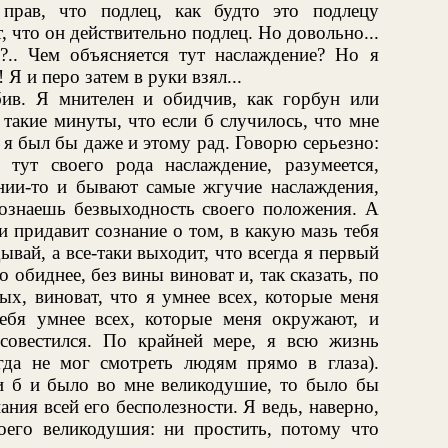
 прав, что подлец, как будто это подлецу
 что он действительно подлец. Но довольно...
л?.. Чем объясняется тут наслаждение? Но я
Я и перо затем в руки взял...
ив. Я мнителен и обидчив, как горбун или
 такие минуты, что если б случилось, что мне
 я был бы даже и этому рад. Говорю серьезно:
тут своего рода наслаждение, разумеется,
янии-то и бывают самые жгучие наслаждения,
сознаешь безвыходность своего положения. А
и придавит сознание о том, в какую мазь тебя
дывай, а все-таки выходит, что всегда я первый
о обиднее, без вины виноват и, так сказать, по
ых, виноват, что я умнее всех, которые меня
ебя умнее всех, которые меня окружают, и
 совестился. По крайней мере, я всю жизнь
гда не мог смотреть людям прямо в глаза).
ли б и было во мне великодушие, то было бы
ния всей его бесполезности. Я ведь, наверно,
оего великодушия: ни простить, потому что