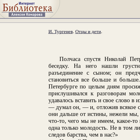
И. Тургенев
.
Отцы и дети
.
Полчаса спустя Николай Пе
беседку. На него нашли груст
разъединение с сыном; он пред
становиться все больше и больше
Петербурге по целым дням просиж
прислушивался к разговорам моло
удавалось вставить и свое слово в 
— думал он, — и, отложив всякое с
они дальше от истины, нежели мы, 
что-то, чего мы не имеем, какое-то
одна только молодость. Не в том л
следов барства, чем в нас?»