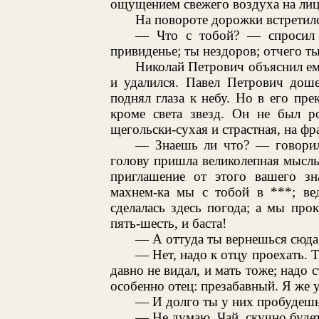
ощущением свежего воздуха на лице 
На повороте дорожки встретил
— Что с тобой? — спросил 
привиденье; ты нездоров; отчего т
Николай Петрович объяснил ем
и удалился. Павел Петрович доше
поднял глаза к небу. Но в его пре
кроме света звезд. Он не был р
щегольски-сухая и страстная, на фр
— Знаешь ли что? — говори
голову пришла великолепная мысль.
приглашение от этого вашего зна
махнем-ка мы с тобой в ***; вед
сделалась здесь погода; а мы про
пять-шесть, и баста!
— А оттуда ты вернешься сюда
— Нет, надо к отцу проехать. Т
давно не видал, и мать тоже; надо
особенно отец: презабавный. Я же у
— И долго ты у них пробудеш
— Не думаю. Чай, скучно будет