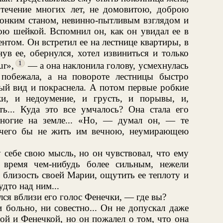
 течение многих лет, не домовитою, доброю
тонким станом, невинно-пытливым взглядом и
ою шейкой. Вспомнил он, как он увидал ее в
нтом. Он встретил ее на лестнице квартиры, в
ув ее, обернулся, хотел извиниться и только
1
ur»,
— а она наклонила голову, усмехнулась
 побежала, а на повороте лестницы быстро
ный вид и покраснела. А потом первые робкие
ки, и недоумение, и грусть, и порывы, и,
ть... Куда это все умчалось? Она стала его
многие на земле... «Но, — думал он, — те
отчего бы не жить им вечною, неумирающею
 себе свою мысль, но он чувствовал, что ему
 время чем-нибудь более сильным, нежели
ь близость своей Марии, ощутить ее теплоту и
удто над ним...
ся вблизи его голос Фенечки, — где вы?
 больно, ни совестно... Он не допускал даже
й и Фенечкой, но он пожалел о том, что она