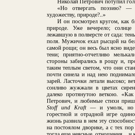
Николай Петрович потупил голо
«Но отвергать поэзию? — 
художеству, природе?..»
И он посмотрел кругом, как б
природе. Уже вечерело; солнц
лежавшую в полверсте от сада: тень
поля. Мужичок ехал рысцой на бе
самой рощи; он весь был ясно виден
тени; приятно-отчетливо мелька
стороны забирались в рощу и, пр
таким теплым светом, что они стан
почти синела и над нею поднимал
зарей. Ласточки летали высоко; ве
сонливо жужжали в цветах сирен
далеко протянутою веткою. «Ка
Петрович, и любимые стихи пришл
Stoff und Kraft
— и умолк, но п
горестной и отрадной игре одино
жизнь развила в нем эту способнос
на постоялом дворике, а с тех по
тогда еще неясные, отношения... и 