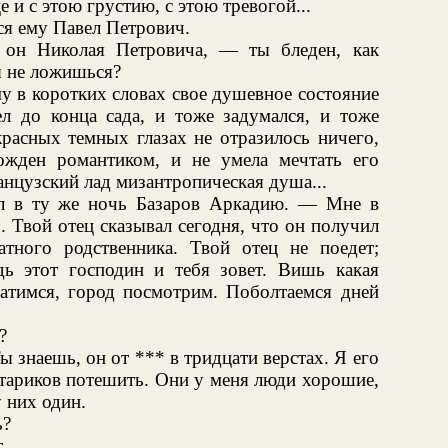
и с этою грустию, с этою тревогой...
ся ему Павел Петрович.
он Николая Петровича, — ты бледен, как
ы не ложишься?
у в коротких словах свое душевное состояние
л до конца сада, и тоже задумался, и тоже
красных темных глазах не отразилось ничего,
ожден романтиком, и не умела мечтать его
анцузский лад мизантропическая душа...
л в ту же ночь Базаров Аркадию. — Мне в
 Твой отец сказывал сегодня, что он получил
тного родственника. Твой отец не поедет;
ь этот господин и тебя зовет. Вишь какая
катимся, город посмотрим. Поболтаемся дней
?
ы знаешь, он от *** в тридцати верстах. Я его
 стариков потешить. Они у меня люди хорошие,
 них один.
ь?
.