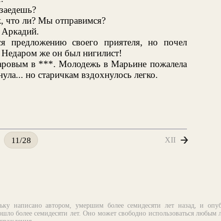
 заедешь?
к, что ли? Мы отправимся?
 Аркадий.
я предложению своего приятеля, но почел
 Недаром же он был нигилист!
заровым в ***. Молодежь в Марьине пожалела
ула... но старичкам вздохнулось легко.
XII
11/28
ьку написано автором, умершим более семидесяти лет назад, и опу
шло более семидесяти лет. Оно может свободно использоваться любым 