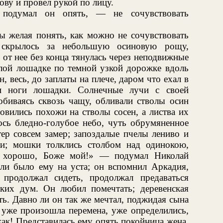
ву и провел рукой по лицу.
подумал он опять, — не сочувствовать
ы желая понять, как можно не сочувствовать
е скрылось за небольшую осиновую рощу,
 от нее без конца тянулась через неподвижные
лой лошадке по темной узкой дорожке вдоль
, весь, до заплаты на плече, даром что ехал в
ли ноги лошадки. Солнечные лучи с своей
обиваясь сквозь чащу, обливали стволы осин
овились похожи на стволы сосен, а листва их
ось бледно-голубое небо, чуть обрумяненное
тер совсем замер; запоздалые пчелы лениво и
и; мошки толклись столбом над одинокою,
к хорошо, Боже мой!» — подумал Николай
и было ему на уста; он вспомнил Аркадия,
родолжал сидеть, продолжал предаваться
ких дум. Он любил помечтать; деревенская
ть. Давно ли он так же мечтал, поджидая сына
р уже произошла перемена, уже определились,
как! Представилась ему опять покойница жена,