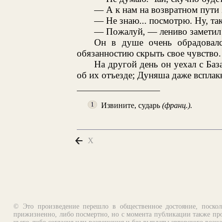
— А к нам на возвратном пути
— Не знаю... посмотрю. Ну, та
— Пожалуй, — лениво заметил
Он в душе очень обрадовалс
обязанностию скрыть свое чувство.
На другой день он уехал с Ба
об их отъезде; Дуняша даже всплакн
Извините, сударь
(франц.).
1
X
© Это произведение перешло в общественное достояние, поскол
прижизненно, либо посмертно, но с момента публикации также про