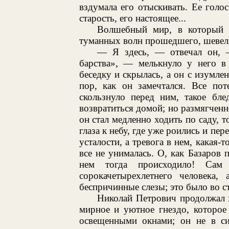
вздумала его отыскивать. Ее голо
старость, его настоящее...
Волшебный мир, в который 
туманных волн прошедшего, шевель
— Я здесь, — отвечал он, 
барства», — мелькнуло у него в 
беседку и скрылась, а он с изумлен
пор, как он замечтался. Все по
скользнуло перед ним, такое бле
возвратиться домой; но размягченно
он стал медленно ходить по саду, т
глаза к небу, где уже роились и пе
усталости, а тревога в нем, какая-
все не унималась. О, как Базаров 
нем тогда происходило! Са
сорокачетырехлетнего человека, 
беспричинные слезы; это было во с
Николай Петрович продолжал х
мирное и уютное гнездо, которое
освещенными окнами; он не в сил