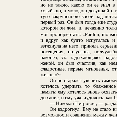
но не такою, какою он ее знал в
хозяйкою, а молодою девушкой с 
туго закрученною косой над детск
первый раз. Он был тогда еще студе
которой он жил, и, нечаянно толкн
мог пробормотать: «Pardon, monsie
и вдруг как будто испугалась и
взглянула на него, приняла серьез
посещения, полуслова, полуулыб
наконец, эта задыхающаяся радос
женой, он был счастлив, как не
сладостные, первые мгновенья, 
жизнью?»
Он не старался уяснить самому
хотелось удержать то блаженное
память; ему хотелось вновь осязат
дыхание, и ему уже чудилось, как б
— Николай Петрович, — раздал
Он вздрогнул. Ему не стало ни
возможности сравнения между жено