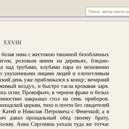
XXVIII
 белая зима с жестокою тишиной безоблачных
егом, розовым инеем на деревьях, бледно-
 над трубами, клубами пара из мгновенно
но укушенными лицами людей и хлопотливым
кий день уже приближался к концу; вечерний
жимый воздух, и быстро гасла кровавая заря.
ись огни; Прокофьич, в черном фраке и белых
енностию накрывал стол на семь приборов.
иходской церкви, тихо и почти без свидетелей
с Катей и Николая Петровича с Фенечкой; а в
ич давал прощальный обед своему брату,
оскву. Анна Сергеевна уехала туда же тотчас