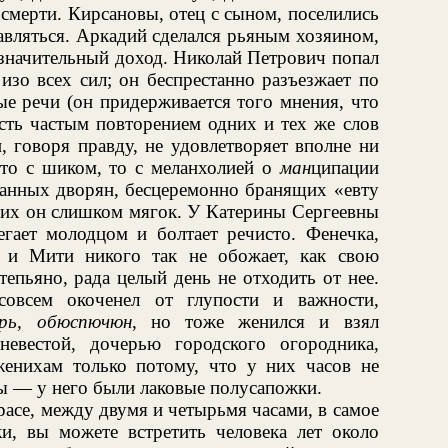
 смерти. Кирсановы, отец с сыном, поселились
авляться. Аркадий сделался рьяным хозяином,
значительный доход. Николай Петрович попал
изо всех сил; он беспрестанно разъезжает по
ые речи (он придерживается того мнения, что
сть частым повторением одних и тех же слов
, говоря правду, не удовлетворяет вполне ни
то с шиком, то с меланхолией о
ман
ципации
ванных дворян, бесцеремонно бранящих «евту
гих он слишком мягок. У Катерины Сергеевны
гает молодцом и болтает речисто. Фенечка,
 и Мити никого так не обожает, как свою
ртепьяно, рада целый день не отходить от нее.
овсем окоченел от глупости и важности,
рь, обюспючюн
, но тоже женился и взял
евестой, дочерью городского огородника,
енихам только потому, что у них часов не
сы — у него были лаковые полусапожки.
расе, между двумя и четырьмя часами, в самое
и, вы можете встретить человека лет около