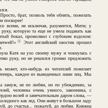
ялся.
росто, брат, позволь тебя обнять, пожелать
ам поскорее!
со всеми, не исключая, разумеется, Мити; у
 руку, которую та еще не умела подавать как
литый бокал, промолвил с глубоким вздохом:
1
rewell!»
Этот английский хвостик прошел
ы.
ула Катя на ухо своему мужу и чокнулась с
епко руку, но не решился громко предложить
ь может, кто-нибудь из читателей пожелает
о теперь, каждое из выведенных нами лиц. Мы
а замуж, не по любви, но по убеждению, за
лей, человека очень умного, законника, с
ердою волей и замечательным даром слова, —
холодного как лед. Они живут в большом ладу
уй, до счастья... пожалуй, до любви. Княжна