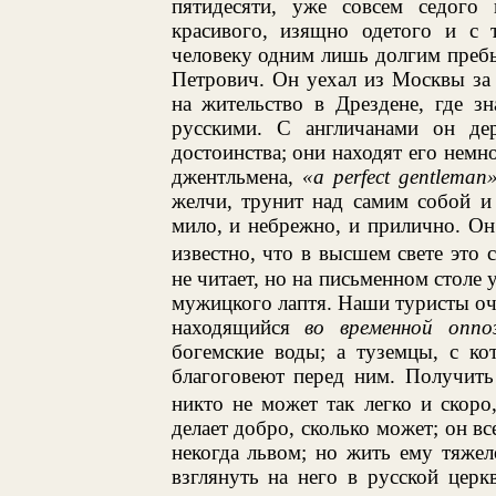
пятидесяти, уже совсем седого
красивого, изящно одетого и с 
человеку одним лишь долгим преб
Петрович. Он уехал из Москвы за 
на жительство в Дрездене, где з
русскими. С англичанами он де
достоинства; они находят его нем
джентльмена,
«a perfect gentleman
желчи, трунит над самим собой и
мило, и небрежно, и прилично. Он
известно, что в высшем свете это 
не читает, но на письменном столе 
мужицкого лаптя. Наши туристы оч
находящийся
во временной оппо
богемские воды; а туземцы, с ко
благоговеют перед ним. Получить 
никто не может так легко и скоро
делает добро, сколько может; он 
некогда львом; но жить ему тяжело
взглянуть на него в русской церкв