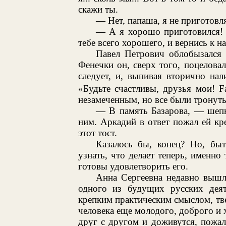
скажи ты.
— Нет, папаша, я не приготовл
— А я хорошо приготовился! П
тебе всего хорошего, и вернись к н
Павел Петрович облобызался 
Фенечки он, сверх того, поцеловал
следует, и, выпивая вторично на
«Будьте счастливы, друзья мои! Fa
незамеченным, но все были тронут
— В память Базарова, — шепн
ним. Аркадий в ответ пожал ей кр
этот тост.
Казалось бы, конец? Но, быт
узнать, что делает теперь, именн
готовы удовлетворить его.
Анна Сергеевна недавно вышл
одного из будущих русских деяте
крепким практическим смыслом, тв
человека еще молодого, доброго и 
друг с другом и доживутся, пожал