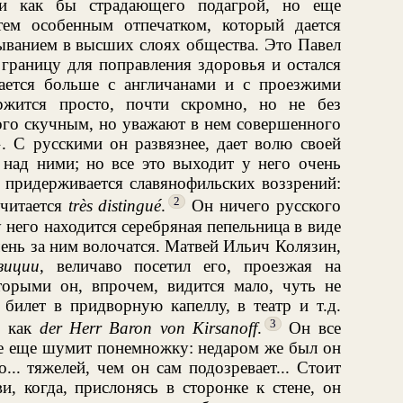
 и как бы страдающего подагрой, но еще
тем особенным отпечатком, который дается
ыванием в высших слоях общества. Это Павел
границу для поправления здоровья и остался
нается больше с англичанами и с проезжими
ржится просто, почти скромно, но не без
ного скучным, но уважают в нем совершенного
»
. С русскими он развязнее, дает волю своей
 над ними; но все это выходит у него очень
 придерживается славянофильских воззрений:
2
считается
très distingué
.
Он ничего русского
у него находится серебряная пепельница в виде
ень за ним волочатся. Матвей Ильич Колязин,
зиции
, величаво посетил его, проезжая на
торыми он, впрочем, видится мало, чуть не
билет в придворную капеллу, в театр и т.д.
3
, как
der Herr Baron von Kirsanoff
.
Он все
все еще шумит понемножку: недаром же был он
... тяжелей, чем он сам подозревает... Стоит
и, когда, прислонясь в сторонке к стене, он