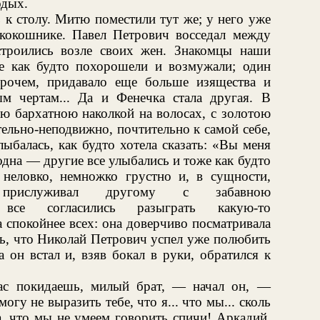
одых.
ь к столу. Митю поместили тут же; у него уже
кокошнике. Павел Петрович восседал между
троились возле своих жен. Знакомцы наши
се как будто похорошели и возмужали; один
прочем, придавало еще больше изящества и
ым чертам... Да и Фенечка стала другая. В
ю бархатною наколкой на волосах, с золотою
тельно-неподвижно, почтительно к самой себе,
лыбалась, как будто хотела сказать: «Вы меня
 одна — другие все улыбались и тоже как будто
неловко, немножко грустно и, в сущности,
рислуживал другому с забавною
 все согласились разыграть какую-то
спокойнее всех: она доверчиво посматривала
ть, что Николай Петрович успел уже полюбить
 он встал и, взяв бокал в руки, обратился к
ас покидаешь, милый брат, — начал он, —
могу не выразить тебе, что я... что мы... сколь
да, что мы не умеем говорить спичи! Аркадий,