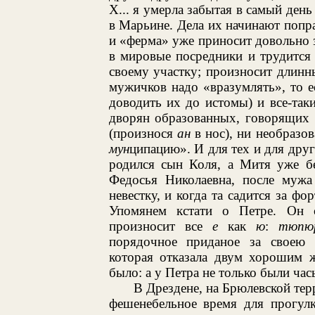
Х... я умерла забытая в самый день
в Марьине. Дела их начинают попр
и «ферма» уже приносит довольно 
в мировые посредники и трудится 
своему участку; произносит длинн
мужичков надо «вразумлять», то е
доводить их до истомы) и все-таки
дворян образованных, говорящих 
(произнося
ан
в нос), ни необразо
мун
ципацию». И для тех и для дру
родился сын Коля, а Митя уже бе
Федосья Николаевна, после мужа
невестку, и когда та садится за фо
Упомянем кстати о Петре. Он с
произносит все
е
как
ю
:
тюпю
порядочное приданое за своею н
которая отказала двум хорошим ж
было: а у Петра не только были ча
В Дрездене, на Брюлевской тер
фешенебельное время для прогулк