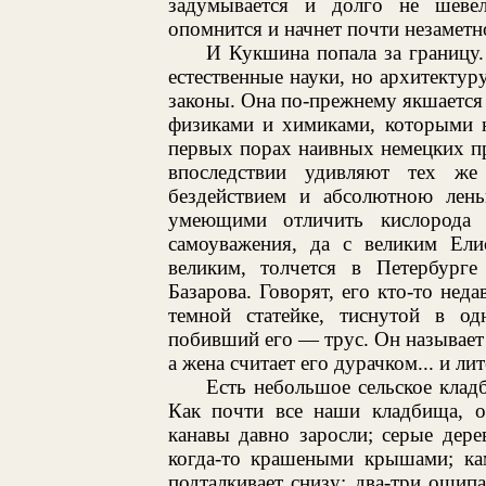
задумывается и долго не шевел
опомнится и начнет почти незаметно
И Кукшина попала за границу.
естественные науки, но архитектуру
законы. Она по-прежнему якшается
физиками и химиками, которыми н
первых порах наивных немецких п
впоследствии удивляют тех ж
бездействием и абсолютною лень
умеющими отличить кислорода 
самоуважения, да с великим Ели
великим, толчется в Петербурге
Базарова. Говорят, его кто-то неда
темной статейке, тиснутой в о
побивший его — трус. Он называет
а жена считает его дурачком... и ли
Есть небольшое сельское клад
Как почти все наши кладбища, о
канавы давно заросли; серые дер
когда-то крашеными крышами; ка
подталкивает снизу; два-три ощип