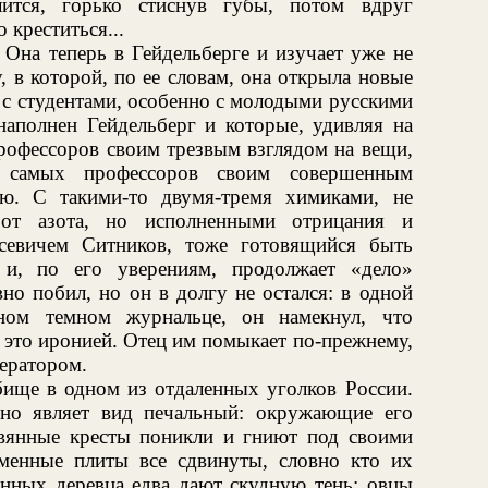
ится, горько стиснув губы, потом вдруг
 креститься...
 Она теперь в Гейдельберге и изучает уже не
, в которой, по ее словам, она открыла новые
 с студентами, особенно с молодыми русскими
аполнен Гейдельберг и которые, удивляя на
рофессоров своим трезвым взглядом на вещи,
е самых профессоров своим совершенным
ю. С такими-то двумя-тремя химиками, не
от азота, но исполненными отрицания и
севичем Ситников, тоже готовящийся быть
 и, по его уверениям, продолжает «дело»
вно побил, но он в долгу не остался: в одной
дном темном журнальце, он намекнул, что
 это иронией. Отец им помыкает по-прежнему,
тератором.
бище в одном из отдаленных уголков России.
но являет вид печальный: окружающие его
евянные кресты поникли и гниют под своими
менные плиты все сдвинуты, словно кто их
анных деревца едва дают скудную тень; овцы