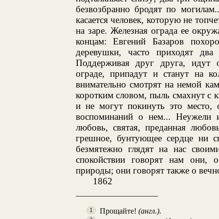
безвозбранно бродят по могилам.
касается человек, которую не топче
на заре. Железная ограда ее окру
концам: Евгений Базаров похор
деревушки, часто приходят дв
Поддерживая друг друга, идут 
ограде, припадут и станут на ко
внимательно смотрят на немой ка
коротким словом, пыль смахнут с ка
и не могут покинуть это место, 
воспоминаний о нем... Неужели 
любовь, святая, преданная любов
грешное, бунтующее сердце ни ск
безмятежно глядят на нас своим
спокойствии говорят нам они, 
природы; они говорят также о вечн
1862
Прощайте!
(англ.).
1