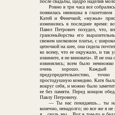
после свадьбы, щедро наделив мол
Ровно в три часа все собралис
появилась нянюшка в глазетовом 
Катей и Фенечкой; «мужья» прис
изменились в последнее время: в
Павел Петрович похудел, что, в
грансеньйорства его выразительн
свежем шелковом платье, с широко
цепочкой на шее, она сидела почти
ко всему, что ее окружало, и так у
извините, я не виновата». И не она
извинялись; всем было немножко 
очень хорошо. Каждый п
предупредительностию, точно
простодушную комедию. Катя была 
вокруг себя, и можно было замети
ее без памяти. Перед концом обеда
Павлу Петровичу.
— Ты нас покидаешь... ты н
конечно, ненадолго; но все же я не 
я... сколь мы... Вот в том-то и бе