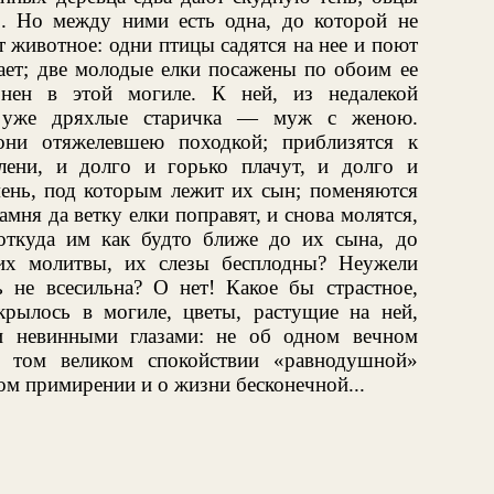
.. Но между ними есть одна, до которой не
т животное: одни птицы садятся на нее и поют
жает; две молодые елки посажены по обоим ее
онен в этой могиле. К ней, из недалекой
а уже дряхлые старичка — муж с женою.
они отяжелевшею походкой; приблизятся к
лени, и долго и горько плачут, и долго и
мень, под которым лежит их сын; поменяются
мня да ветку елки поправят, и снова молятся,
откуда им как будто ближе до их сына, до
их молитвы, их слезы бесплодны? Неужели
ь не всесильна? О нет! Какое бы страстное,
рылось в могиле, цветы, растущие на ней,
и невинными глазами: не об одном вечном
о том великом спокойствии «равнодушной»
ом примирении и о жизни бесконечной...