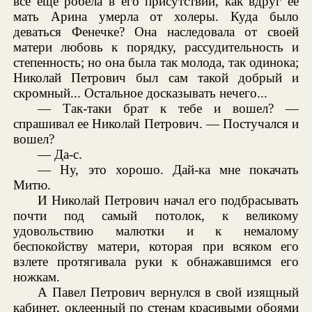
все еще робела в его присутствии, как вдруг ее
мать Арина умерла от холеры. Куда было
деваться Фенечке? Она наследовала от своей
матери любовь к порядку, рассудительность и
степенность; но она была так молода, так одинока;
Николай Петрович был сам такой добрый и
скромный... Остальное досказывать нечего...
— Так-таки брат к тебе и вошел? —
спрашивал ее Николай Петрович. — Постучался и
вошел?
— Да-с.
— Ну, это хорошо. Дай-ка мне покачать
Митю.
И Николай Петрович начал его подбрасывать
почти под самый потолок, к великому
удовольствию малютки и к немалому
беспокойству матери, которая при всяком его
взлете протягивала руки к обнажавшимся его
ножкам.
А Павел Петрович вернулся в свой изящный
кабинет, оклеенный по стенам красивыми обоями