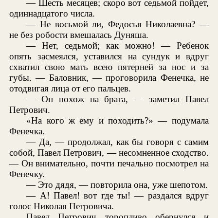
— Шесть месяцев; скоро вот седьмой пойдет,
одиннадцатого числа.
— Не восьмой ли, Федосья Николаевна? —
не без робости вмешалась Дуняша.
— Нет, седьмой; как можно! — Ребенок
опять засмеялся, уставился на сундук и вдруг
схватил свою мать всею пятерней за нос и за
губы. — Баловник, — проговорила Фенечка, не
отодвигая лица от его пальцев.
— Он похож на брата, — заметил Павел
Петрович.
«На кого ж ему и походить?» — подумала
Фенечка.
— Да, — продолжал, как бы говоря с самим
собой, Павел Петрович, — несомненное сходство.
— Он внимательно, почти печально посмотрел на
Фенечку.
— Это дядя, — повторила она, уже шепотом.
— А! Павел! вот где ты! — раздался вдруг
голос Николая Петровича.
Павел Петрович торопливо обернулся и