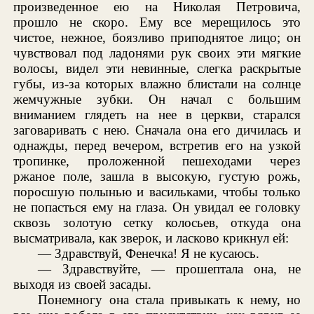
произведенное ею на Николая Петровича,
прошло не скоро. Ему все мерещилось это
чистое, нежное, боязливо приподнятое лицо; он
чувствовал под ладонями рук своих эти мягкие
волосы, видел эти невинные, слегка раскрытые
губы, из-за которых влажно блистали на солнце
жемчужные зубки. Он начал с большим
вниманием глядеть на нее в церкви, старался
заговаривать с нею. Сначала она его дичилась и
однажды, перед вечером, встретив его на узкой
тропинке, проложенной пешеходами через
ржаное поле, зашла в высокую, густую рожь,
поросшую полынью и васильками, чтобы только
не попасться ему на глаза. Он увидал ее головку
сквозь золотую сетку колосьев, откуда она
высматривала, как зверок, и ласково крикнул ей:
— Здравствуй, Фенечка! Я не кусаюсь.
— Здравствуйте, — прошептала она, не
выходя из своей засады.
Понемногу она стала привыкать к нему, но