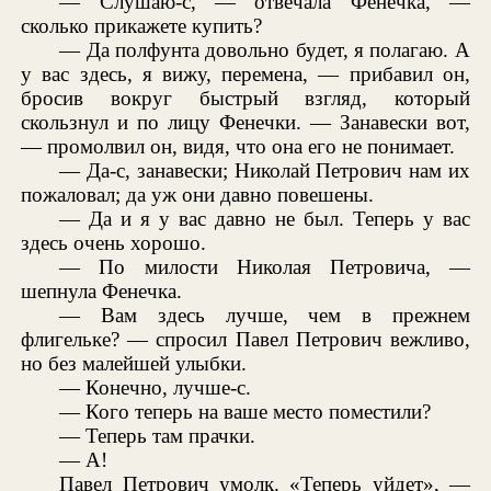
— Слушаю-с, — отвечала Фенечка, —
сколько прикажете купить?
— Да полфунта довольно будет, я полагаю. А
у вас здесь, я вижу, перемена, — прибавил он,
бросив вокруг быстрый взгляд, который
скользнул и по лицу Фенечки. — Занавески вот,
— промолвил он, видя, что она его не понимает.
— Да-с, занавески; Николай Петрович нам их
пожаловал; да уж они давно повешены.
— Да и я у вас давно не был. Теперь у вас
здесь очень хорошо.
— По милости Николая Петровича, —
шепнула Фенечка.
— Вам здесь лучше, чем в прежнем
флигельке? — спросил Павел Петрович вежливо,
но без малейшей улыбки.
— Конечно, лучше-с.
— Кого теперь на ваше место поместили?
— Теперь там прачки.
— А!
Павел Петрович умолк. «Теперь уйдет», —