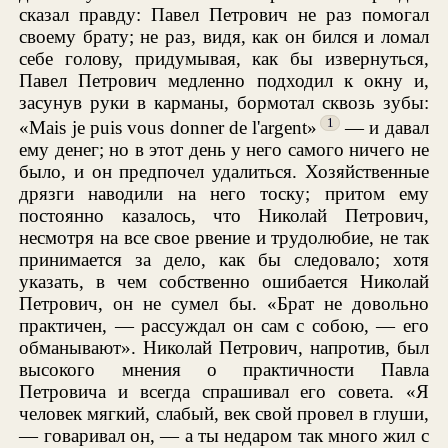
сказал правду: Павел Петрович не раз помогал
своему брату; не раз, видя, как он бился и ломал
себе голову, придумывая, как бы извернуться,
Павел Петрович медленно подходил к окну и,
засунув руки в карманы, бормотал сквозь зубы:
1
«Mais je puis vous donner de l'argent»
— и давал
ему денег; но в этот день у него самого ничего не
было, и он предпочел удалиться. Хозяйственные
дрязги наводили на него тоску; притом ему
постоянно казалось, что Николай Петрович,
несмотря на все свое рвение и трудолюбие, не так
принимается за дело, как бы следовало; хотя
указать, в чем собственно ошибается Николай
Петрович, он не сумел бы. «Брат не довольно
практичен, — рассуждал он сам с собою, — его
обманывают». Николай Петрович, напротив, был
высокого мнения о практичности Павла
Петровича и всегда спрашивал его совета. «Я
человек мягкий, слабый, век свой провел в глуши,
— говаривал он, — а ты недаром так много жил с