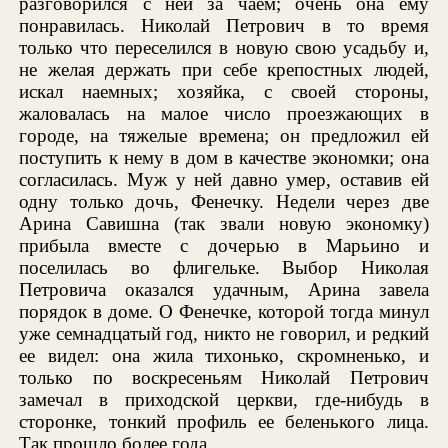
разговорился с ней за чаем; очень она ему
понравилась. Николай Петрович в то время
только что переселился в новую свою усадьбу и,
не желая держать при себе крепостных людей,
искал наемных; хозяйка, с своей стороны,
жаловалась на малое число проезжающих в
городе, на тяжелые времена; он предложил ей
поступить к нему в дом в качестве экономки; она
согласилась. Муж у ней давно умер, оставив ей
одну только дочь, Фенечку. Недели через две
Арина Савишна (так звали новую экономку)
прибыла вместе с дочерью в Марьино и
поселилась во флигельке. Выбор Николая
Петровича оказался удачным, Арина завела
порядок в доме. О Фенечке, которой тогда минул
уже семнадцатый год, никто не говорил, и редкий
ее видел: она жила тихонько, скромненько, и
только по воскресеньям Николай Петрович
замечал в приходской церкви, где-нибудь в
сторонке, тонкий профиль ее беленького лица.
Так прошло более года.