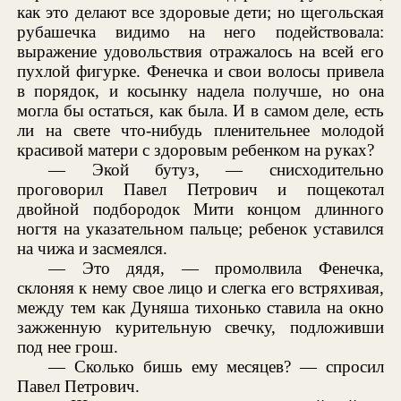
как это делают все здоровые дети; но щегольская
рубашечка видимо на него подействовала:
выражение удовольствия отражалось на всей его
пухлой фигурке. Фенечка и свои волосы привела
в порядок, и косынку надела получше, но она
могла бы остаться, как была. И в самом деле, есть
ли на свете что-нибудь пленительнее молодой
красивой матери с здоровым ребенком на руках?
— Экой бутуз, — снисходительно
проговорил Павел Петрович и пощекотал
двойной подбородок Мити концом длинного
ногтя на указательном пальце; ребенок уставился
на чижа и засмеялся.
— Это дядя, — промолвила Фенечка,
склоняя к нему свое лицо и слегка его встряхивая,
между тем как Дуняша тихонько ставила на окно
зажженную курительную свечку, подложивши
под нее грош.
— Сколько бишь ему месяцев? — спросил
Павел Петрович.