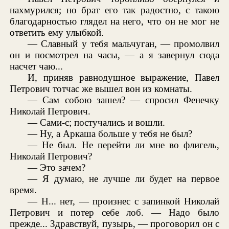
нахмурился; но брат его так радостно, с такою
благодарностью глядел на него, что он не мог не
ответить ему улыбкой.
— Славный у тебя мальчуган, — промолвил
он и посмотрел на часы, — а я завернул сюда
насчет чаю...
И, приняв равнодушное выражение, Павел
Петрович тотчас же вышел вон из комнаты.
— Сам собою зашел? — спросил Фенечку
Николай Петрович.
— Сами-с; постучались и вошли.
— Ну, а Аркаша больше у тебя не был?
— Не был. Не перейти ли мне во флигель,
Николай Петрович?
— Это зачем?
— Я думаю, не лучше ли будет на первое
время.
— Н... нет, — произнес с запинкой Николай
Петрович и потер себе лоб. — Надо было
прежде... Здравствуй, пузырь, — проговорил он с