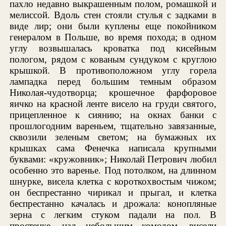
пахло недавно выкрашенным полом, ромашкой и
мелиссой. Вдоль стен стояли стулья с задками в
виде лир; они были куплены еще покойником
генералом в Польше, во время похода; в одном
углу возвышалась кроватка под кисейным
пологом, рядом с кованым сундуком с круглою
крышкой. В противоположном углу горела
лампадка перед большим темным образом
Николая-чудотворца; крошечное фарфоровое
яичко на красной ленте висело на груди святого,
прицепленное к сиянию; на окнах банки с
прошлогодним вареньем, тщательно завязанные,
сквозили зеленым светом; на бумажных их
крышках сама Фенечка написала крупными
буквами: «кружовник»; Николай Петрович любил
особенно это варенье. Под потолком, на длинном
шнурке, висела клетка с короткохвостым чижом;
он беспрестанно чирикал и прыгал, и клетка
беспрестанно качалась и дрожала: конопляные
зерна с легким стуком падали на пол. В
простенке, над небольшим комодом, висели