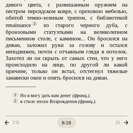
дикого цвета, с развешанным оружием на
пестром персидском ковре, с ореховою мебелью,
обитой темно-зеленым трипом, с библиотекой
2
renaissance
из старого черного дуба, с
бронзовыми статуэтками на великолепном
письменном столе, с камином... Он бросился на
диван, заложил руки за голову и остался
неподвижен, почти с отчаяньем глядя в потолок.
Захотел ли он скрыть от самых стен, что у него
происходило на лице, по другой ли какой
причине, только он встал, отстегнул тяжелые
занавески окон и опять бросился на диван.
Но я могу дать вам денег
(франц.).
1
в стиле эпохи Возрождения
(франц.).
2
VII
IX
8/28