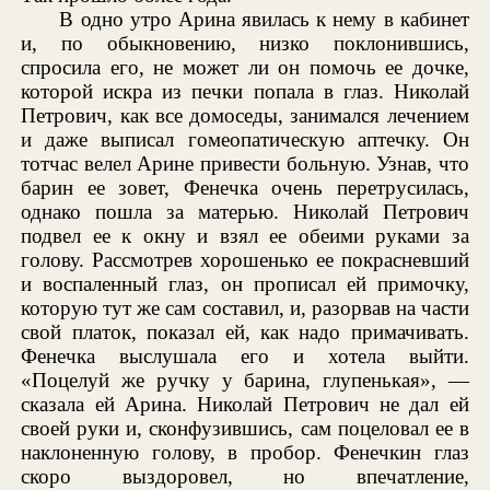
В одно утро Арина явилась к нему в кабинет
и, по обыкновению, низко поклонившись,
спросила его, не может ли он помочь ее дочке,
которой искра из печки попала в глаз. Николай
Петрович, как все домоседы, занимался лечением
и даже выписал гомеопатическую аптечку. Он
тотчас велел Арине привести больную. Узнав, что
барин ее зовет, Фенечка очень перетрусилась,
однако пошла за матерью. Николай Петрович
подвел ее к окну и взял ее обеими руками за
голову. Рассмотрев хорошенько ее покрасневший
и воспаленный глаз, он прописал ей примочку,
которую тут же сам составил, и, разорвав на части
свой платок, показал ей, как надо примачивать.
Фенечка выслушала его и хотела выйти.
«Поцелуй же ручку у барина, глупенькая», —
сказала ей Арина. Николай Петрович не дал ей
своей руки и, сконфузившись, сам поцеловал ее в
наклоненную голову, в пробор. Фенечкин глаз
скоро выздоровел, но впечатление,