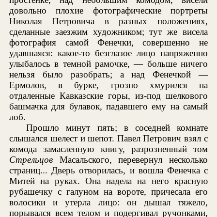
довольно плохие фотографические портреты
Николая Петровича в разных положениях,
сделанные заезжим художником; тут же висела
фотография самой Фенечки, совершенно не
удавшаяся: какое-то безглазое лицо напряженно
улыбалось в темной рамочке, — больше ничего
нельзя было разобрать; а над Фенечкой —
Ермолов, в бурке, грозно хмурился на
отдаленные Кавказские горы, из-под шелкового
башмачка для булавок, падавшего ему на самый
лоб.
Прошло минут пять; в соседней комнате
слышался шелест и шепот. Павел Петрович взял с
комода замасленную книгу, разрозненный том
Стрельцов
Масальского, перевернул несколько
страниц... Дверь отворилась, и вошла Фенечка с
Митей на руках. Она надела на него красную
рубашечку с галуном на вороте, причесала его
волосики и утерла лицо: он дышал тяжело,
порывался всем телом и подергивал ручонками,