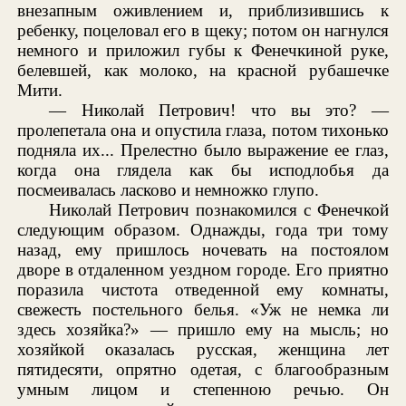
внезапным оживлением и, приблизившись к
ребенку, поцеловал его в щеку; потом он нагнулся
немного и приложил губы к Фенечкиной руке,
белевшей, как молоко, на красной рубашечке
Мити.
— Николай Петрович! что вы это? —
пролепетала она и опустила глаза, потом тихонько
подняла их... Прелестно было выражение ее глаз,
когда она глядела как бы исподлобья да
посмеивалась ласково и немножко глупо.
Николай Петрович познакомился с Фенечкой
следующим образом. Однажды, года три тому
назад, ему пришлось ночевать на постоялом
дворе в отдаленном уездном городе. Его приятно
поразила чистота отведенной ему комнаты,
свежесть постельного белья. «Уж не немка ли
здесь хозяйка?» — пришло ему на мысль; но
хозяйкой оказалась русская, женщина лет
пятидесяти, опрятно одетая, с благообразным
умным лицом и степенною речью. Он