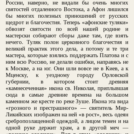
России, наверно, не видали бы очень многих
святостей отдаленного Востока, а Афон лишился
бы многих полезных приношений от русских
щедрот и благочестия. Теперь «афонские туляки»
обвозят святости по всей нашей родине и
мастерски собирают сборы даже там, где взять
нечего. Туляк полон церковного благочестия и
великий практик этого дела, а потому и те три
мастера, которые взялись поддержать Платова и с
ним всю Россию, не делали ошибки, направясь не
к Москве, а на юг. Они шли вовсе не в Киев, а к
Мценску, к уездному городу Орловской
губернии, в котором стоит древняя
«камнесеченная» икона св. Николая, приплывшая
сюда в самые древние времена на большом
каменном же кресте по реке Зуше. Икона эта вида
«грозного и престрашного» — святитель Мир-
Ликийских изображен на ней «в рост», весь одеян
сребропозлащенной одеждой, а лицом темен и на
одной руке держит храм, а в другой меч —