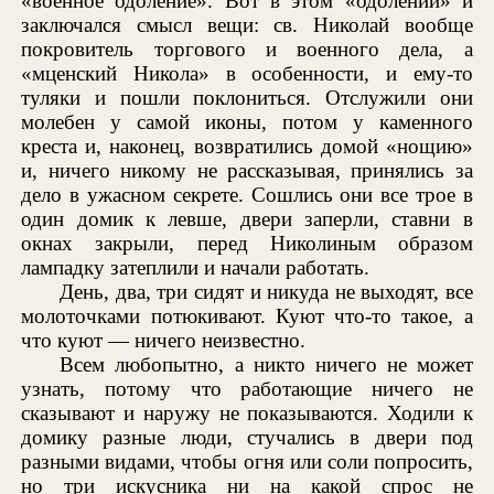
«военное одоление». Вот в этом «одолении» и
заключался смысл вещи: св. Николай вообще
покровитель торгового и военного дела, а
«мценский Никола» в особенности, и ему-то
туляки и пошли поклониться. Отслужили они
молебен у самой иконы, потом у каменного
креста и, наконец, возвратились домой «нощию»
и, ничего никому не рассказывая, принялись за
дело в ужасном секрете. Сошлись они все трое в
один домик к левше, двери заперли, ставни в
окнах закрыли, перед Николиным образом
лампадку затеплили и начали работать.
День, два, три сидят и никуда не выходят, все
молоточками потюкивают. Куют что-то такое, а
что куют — ничего неизвестно.
Всем любопытно, а никто ничего не может
узнать, потому что работающие ничего не
сказывают и наружу не показываются. Ходили к
домику разные люди, стучались в двери под
разными видами, чтобы огня или соли попросить,
но три искусника ни на какой спрос не