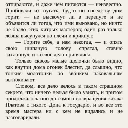
отпираются, и даже чем питаются — неизвестно.
Пробовали их пугать, будто по соседству дом
горит, — не выскочут ли в перепуге и не
объявится ли тогда, что ими выковано, но ничто
не брало этих хитрых мастеров; один раз только
левша высунулся по плечи и крикнул:
— Горите себе, а нам некогда, — и опять
свою щипаную голову спрятал, ставню
захлопнул, и за свое дело принялися.
Только сквозь малые щелочки было видно,
как внутри дома огонек блестит, да слышно, что
тонкие молоточки по звонким наковальням
вытюкивают.
Словом, все дело велось в таком страшном
секрете, что ничего нельзя было узнать, и притом
продолжалось оно до самого возвращения казака
Платова с тихого Дона к государю, и во все это
время мастера ни с кем не видались и не
разговаривали.